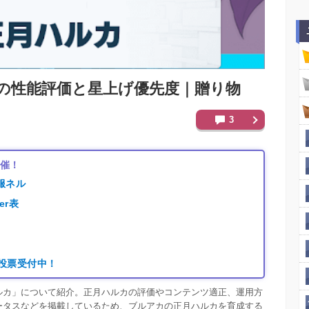
の性能評価と星上げ優先度｜贈り物
3
開催！
服ネル
er表
り
｜投票受付中！
ルカ」について紹介。正月ハルカの評価やコンテンツ適正、運用方
ータスなどを掲載しているため、ブルアカの正月ハルカを育成する