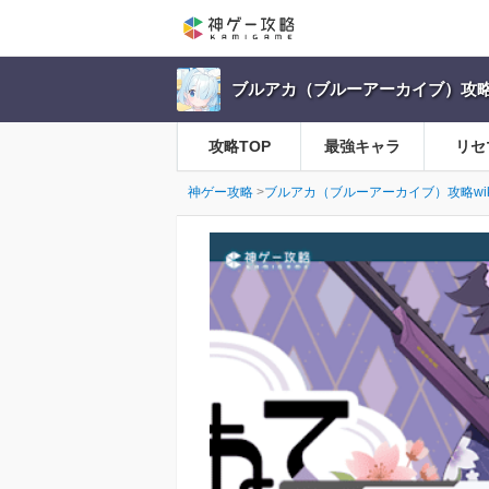
ブルアカ（ブルーアーカイブ）攻略w
攻略TOP
最強キャラ
リセ
神ゲー攻略
ブルアカ（ブルーアーカイブ）攻略wik