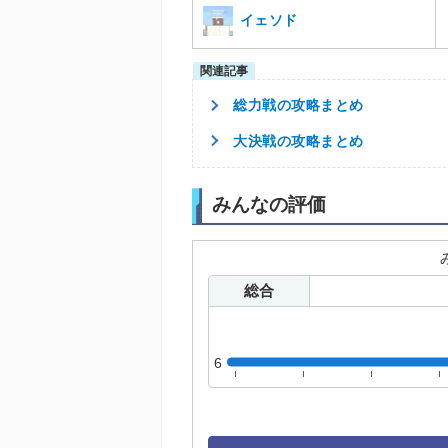
イェソド
総力戦の攻略まとめ
大決戦の攻略まとめ
みんなの評価
総合
6