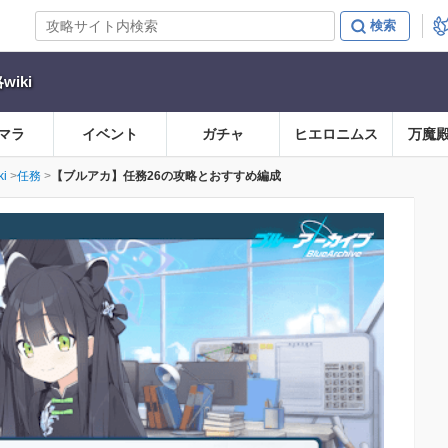
iki
マラ
イベント
ガチャ
ヒエロニムス
万魔
i
任務
【ブルアカ】任務26の攻略とおすすめ編成