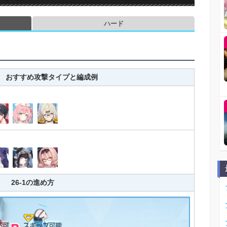
ハード
おすすめ攻撃タイプと編成例
26-1の進め方