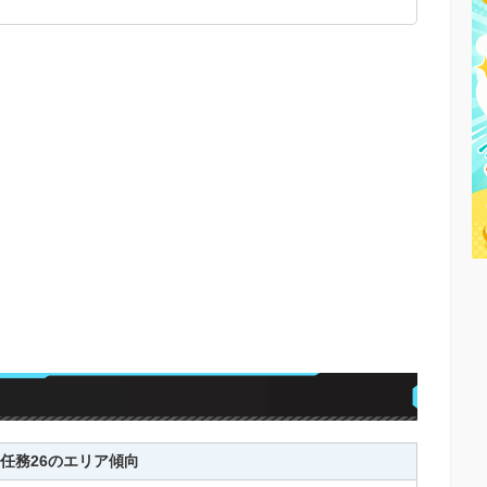
任務26のエリア傾向