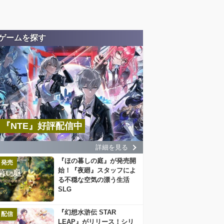
ゲームを探す
『NTE』好評配信中
詳細を見る
『ほの暮しの庭』が発売開
発売
始！『夜廻』スタッフによ
る不穏な空気の漂う生活
SLG
『幻想水滸伝 STAR
配信
LEAP』がリリース！シリ