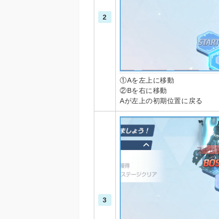
2
①Aを左上に移動
②Bを右に移動
Aが左上の初期位置に戻る
3