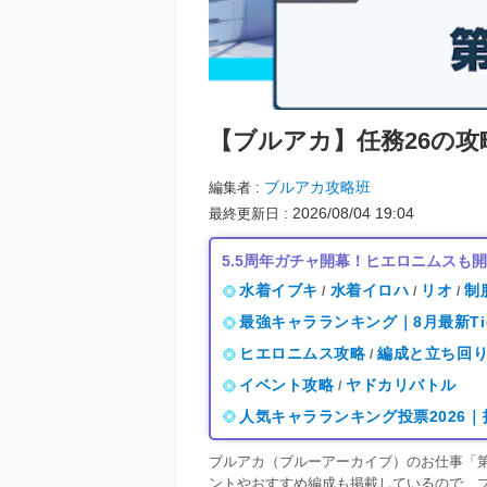
【ブルアカ】
任務26の
ブルアカ攻略班
編集者
2026/08/04 19:04
最終更新日
5.5周年ガチャ開幕！ヒエロニムスも
水着イブキ
水着イロハ
リオ
制
/
/
/
最強キャラランキング｜8月最新Ti
ヒエロニムス攻略
編成と立ち回
/
イベント攻略
ヤドカリバトル
/
人気キャラランキング投票2026
ブルアカ（ブルーアーカイブ）のお仕事「第
ントやおすすめ編成も掲載しているので、