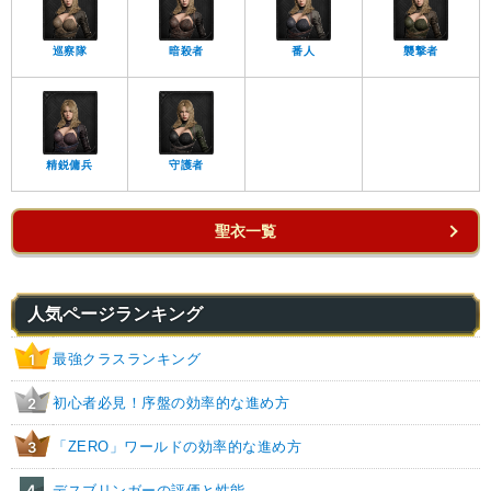
巡察隊
暗殺者
番人
襲撃者
精鋭傭兵
守護者
聖衣一覧
人気ページランキング
最強クラスランキング
1
初心者必見！序盤の効率的な進め方
2
「ZERO」ワールドの効率的な進め方
3
4
デスブリンガーの評価と性能