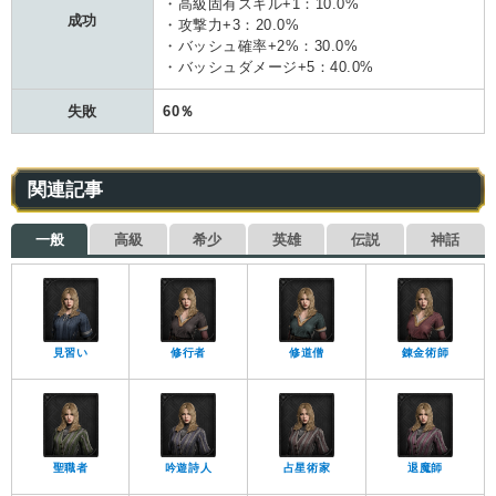
・高級固有スキル+1：10.0%
成功
・攻撃力+3：20.0%
・バッシュ確率+2%：30.0%
・バッシュダメージ+5：40.0%
失敗
60％
関連記事
一般
高級
希少
英雄
伝説
神話
見習い
修行者
修道僧
錬金術師
聖職者
吟遊詩人
占星術家
退魔師