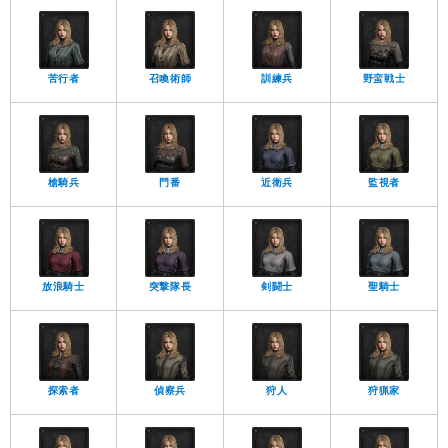
苦行者
召喚術師
訓練兵
野蛮戦士
槍騎兵
門番
近衛兵
監視者
放浪騎士
突撃隊長
剣闘士
聖騎士
探索者
偵察兵
狩人
狩猟家