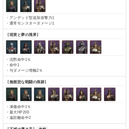
・アンデッド型追加攻撃力1
・通常モンスターダメージ1
【
現実と夢の境界
】
・沈黙命中1％
・命中1
・与ダメージ増幅2％
【
無慈悲な戦闘の痕跡
】
・凍傷命中1％
・最大HP200
・遠距離命中2