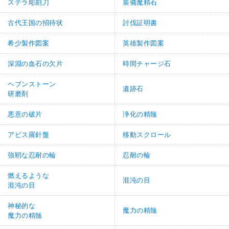
ステラ彫刻刀
装備魔精石
古代王国の招待状
討伐証明書
希少製作図案
英雄製作図案
深淵の血石の欠片
時間チャージ石
ヘブンストーン
遺跡石
研磨剤
悪意の破片
浄化の精髄
アビス羅針盤
移動スクロール
強靭な忍耐の輪
忍耐の輪
燃えるような
混沌の目
混沌の目
神秘的な
魔力の精髄
魔力の精髄