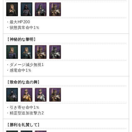
・最大HP200
・状態異常命中1％
【
神秘的な黎明
】
・ダメージ減少無視1
・感電命中1％
【
致命的な血の舞
】
・引き寄せ命中1％
・精霊型追加攻撃力2
【
勝利を礼賛して
】