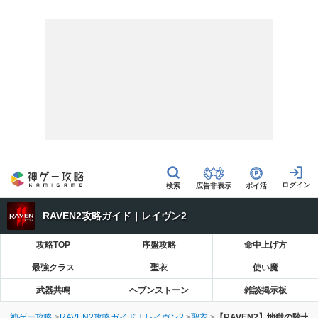
広告非表示
ポイ活
RAVEN2攻略ガイド｜レイヴン2
攻略TOP
序盤攻略
命中上げ方
最強クラス
聖衣
使い魔
武器共鳴
ヘブンストーン
雑談掲示板
神ゲー攻略
RAVEN2攻略ガイド｜レイヴン2
聖衣
【RAVEN2】地獄の騎士