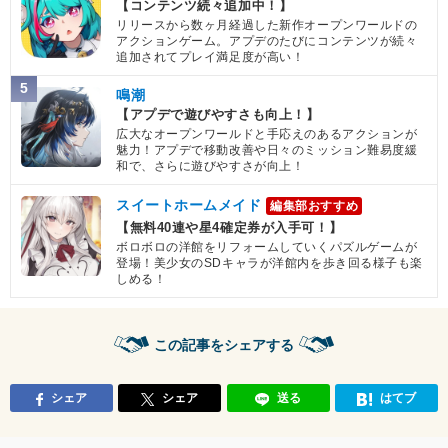
【コンテンツ続々追加中！】
リリースから数ヶ月経過した新作オープンワールドの
アクションゲーム。アプデのたびにコンテンツが続々
追加されてプレイ満足度が高い！
5
鳴潮
【アプデで遊びやすさも向上！】
広大なオープンワールドと手応えのあるアクションが
魅力！アプデで移動改善や日々のミッション難易度緩
和で、さらに遊びやすさが向上！
スイートホームメイド
編集部おすすめ
【無料40連や星4確定券が入手可！】
ボロボロの洋館をリフォームしていくパズルゲームが
登場！美少女のSDキャラが洋館内を歩き回る様子も楽
しめる！
この記事をシェアする
シェア
シェア
送る
はてブ