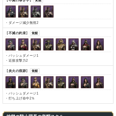
【
不滅の導き手
】
覚醒
・ダメージ減少無視2
【
不滅の約束
】
覚醒
・バッシュダメージ1
・近接攻撃力2
【
炎火の痕跡
】
覚醒
・バッシュダメージ1
・打ち上げ命中2％