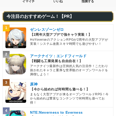
イマイチ
いいね
指摘する
今注目のおすすめゲーム！【PR】
1
ゼンレスゾーンゼロ
【2周年大型アプデで強キャラ実装！】
HoYoverseのアクションRPGが2周年の大型アプデが
実装！システム改善スキマ時間でも遊びやすい！
2
アークナイツ：エンドフィールド
【戦闘も工業発展も自由自在！】
アークナイツ最新作は圧倒的人気の注目作！こだわり
抜かれたキャラと重厚な世界観のオープンワールドを
満喫しよう！
3
原神
【今から始めれば何時間も遊べる！】
まもなく大型アプデが来るオープンワールドRPG！今
から始めれば豊富なコンテンツで何時間も遊べてお
得！
4
NTE:Neverness to Everness