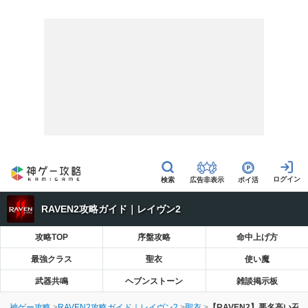
広告非表示
ポイ活
RAVEN2攻略ガイド｜レイヴン2
攻略TOP
序盤攻略
命中上げ方
最強クラス
聖衣
使い魔
武器共鳴
ヘブンストーン
雑談掲示板
神ゲー攻略
RAVEN2攻略ガイド｜レイヴン2
聖衣
【RAVEN2】悪名高い召