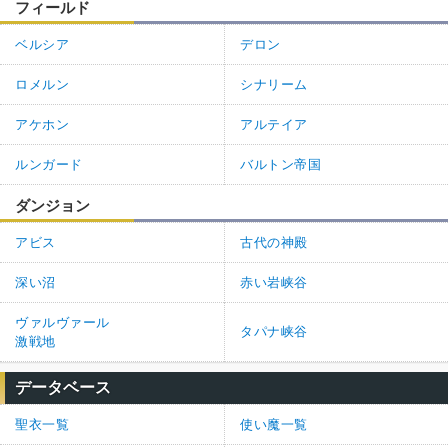
フィールド
ベルシア
デロン
ロメルン
シナリーム
アケホン
アルテイア
ルンガード
バルトン帝国
ダンジョン
アビス
古代の神殿
深い沼
赤い岩峡谷
ヴァルヴァール
タパナ峡谷
激戦地
データベース
聖衣一覧
使い魔一覧