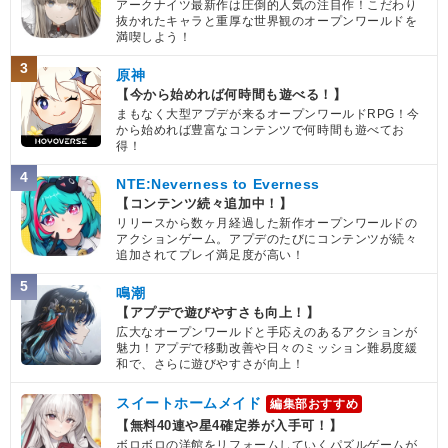
アークナイツ最新作は圧倒的人気の注目作！こだわり
抜かれたキャラと重厚な世界観のオープンワールドを
満喫しよう！
3
原神
【今から始めれば何時間も遊べる！】
まもなく大型アプデが来るオープンワールドRPG！今
から始めれば豊富なコンテンツで何時間も遊べてお
得！
4
NTE:Neverness to Everness
【コンテンツ続々追加中！】
リリースから数ヶ月経過した新作オープンワールドの
アクションゲーム。アプデのたびにコンテンツが続々
追加されてプレイ満足度が高い！
5
鳴潮
【アプデで遊びやすさも向上！】
広大なオープンワールドと手応えのあるアクションが
魅力！アプデで移動改善や日々のミッション難易度緩
和で、さらに遊びやすさが向上！
スイートホームメイド
編集部おすすめ
【無料40連や星4確定券が入手可！】
ボロボロの洋館をリフォームしていくパズルゲームが