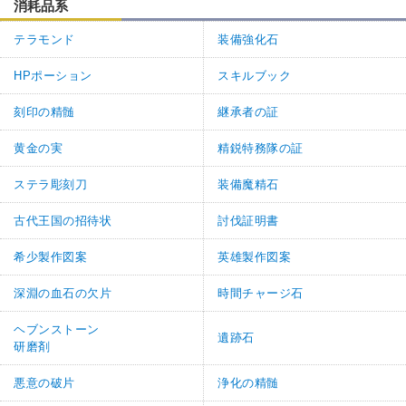
消耗品系
テラモンド
装備強化石
HPポーション
スキルブック
刻印の精髄
継承者の証
黄金の実
精鋭特務隊の証
ステラ彫刻刀
装備魔精石
古代王国の招待状
討伐証明書
希少製作図案
英雄製作図案
深淵の血石の欠片
時間チャージ石
ヘブンストーン
遺跡石
研磨剤
悪意の破片
浄化の精髄