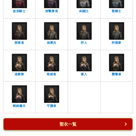
放浪騎士
突撃隊長
剣闘士
聖騎士
探索者
偵察兵
狩人
狩猟家
巡察隊
暗殺者
番人
襲撃者
精鋭傭兵
守護者
聖衣一覧