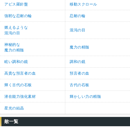
アビス羅針盤
移動スクロール
強靭な忍耐の輪
忍耐の輪
燃えるような
混沌の目
混沌の目
神秘的な
魔力の精髄
魔力の精髄
眩い調和の鏡
調和の鏡
高貴な預言者の血
預言者の血
輝く古代の石板
古代の石板
潜在能力強化素材
輝かしい力の精髄
星光の結晶
敵一覧