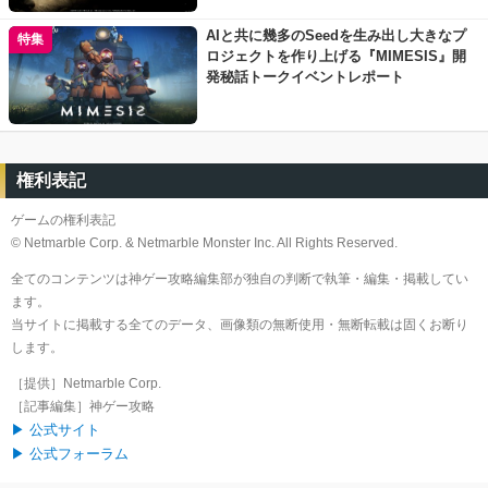
AIと共に幾多のSeedを生み出し大きなプ
特集
ロジェクトを作り上げる『MIMESIS』開
発秘話トークイベントレポート
権利表記
ゲームの権利表記
© Netmarble Corp. & Netmarble Monster Inc. All Rights Reserved.
全てのコンテンツは神ゲー攻略編集部が独自の判断で執筆・編集・掲載してい
ます。
当サイトに掲載する全てのデータ、画像類の無断使用・無断転載は固くお断り
します。
［提供］Netmarble Corp.
［記事編集］神ゲー攻略
▶ 公式サイト
▶ 公式フォーラム