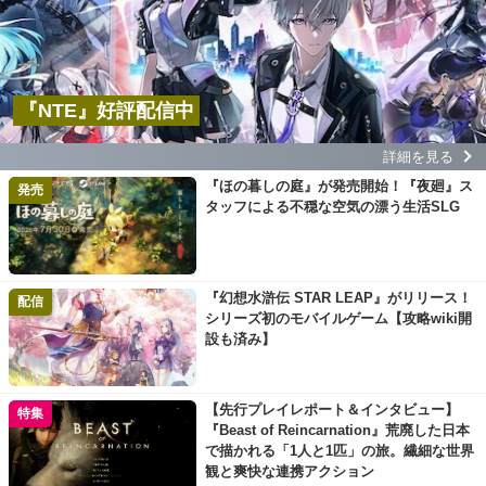
『NTE』好評配信中
詳細を見る
『ほの暮しの庭』が発売開始！『夜廻』ス
発売
タッフによる不穏な空気の漂う生活SLG
『幻想水滸伝 STAR LEAP』がリリース！
配信
シリーズ初のモバイルゲーム【攻略wiki開
設も済み】
【先行プレイレポート＆インタビュー】
特集
『Beast of Reincarnation』荒廃した日本
で描かれる「1人と1匹」の旅。繊細な世界
観と爽快な連携アクション