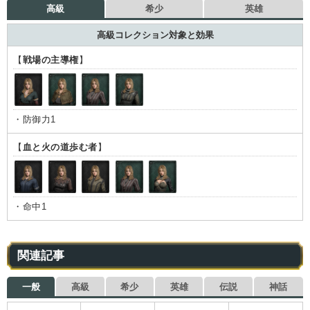
高級
希少
英雄
高級コレクション対象と効果
【
戦場の主導権
】
・防御力1
【
血と火の道歩む者
】
・命中1
関連記事
一般
高級
希少
英雄
伝説
神話