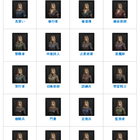
見習い
修行者
修道僧
錬金術師
聖職者
吟遊詩人
占星術家
退魔師
苦行者
召喚術師
訓練兵
野蛮戦士
槍騎兵
門番
近衛兵
監視者