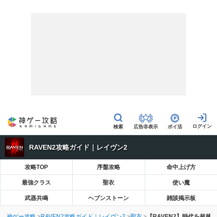
広告非表示
ポイ活
RAVEN2攻略ガイド｜レイヴン2
攻略TOP
序盤攻略
命中上げ方
最強クラス
聖衣
使い魔
武器共鳴
ヘブンストーン
雑談掲示板
神ゲー攻略
RAVEN2攻略ガイド｜レイヴン2
聖衣
【RAVEN2】時代を超越