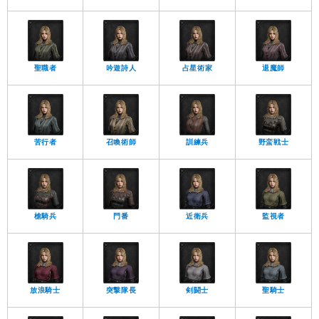
聖職者
吟遊詩人
占星術家
退魔師
苦行者
召喚術師
訓練兵
野蛮戦士
槍騎兵
門番
近衛兵
監視者
放浪騎士
突撃隊長
剣闘士
聖騎士