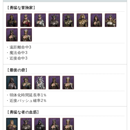
【
勇猛な冒険家
】
・遠距離命中3
・魔法命中3
・近接命中3
【
最後の砦
】
・弱体化時間延長率1％
・近接バッシュ確率2％
【
勇猛な者の血筋
】