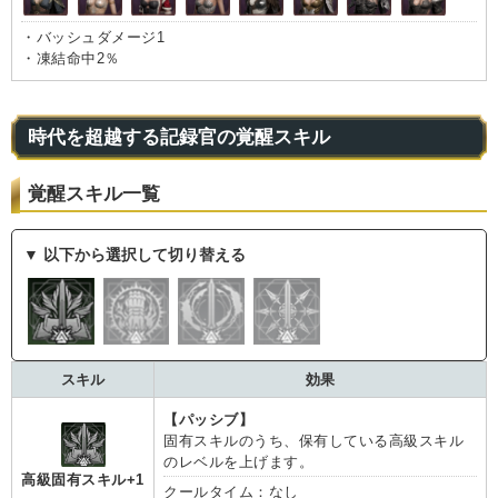
・バッシュダメージ1
・凍結命中2％
時代を超越する記録官の覚醒スキル
覚醒スキル一覧
▼ 以下から選択して切り替える
スキル
効果
【パッシブ】
固有スキルのうち、保有している高級スキル
のレベルを上げます。
高級固有スキル+1
クールタイム：なし