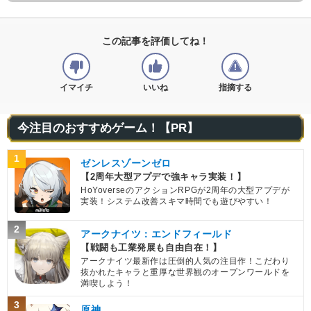
この記事を評価してね！
イマイチ
いいね
指摘する
今注目のおすすめゲーム！【PR】
1
ゼンレスゾーンゼロ
【2周年大型アプデで強キャラ実装！】
HoYoverseのアクションRPGが2周年の大型アプデが
実装！システム改善スキマ時間でも遊びやすい！
2
アークナイツ：エンドフィールド
【戦闘も工業発展も自由自在！】
アークナイツ最新作は圧倒的人気の注目作！こだわり
抜かれたキャラと重厚な世界観のオープンワールドを
満喫しよう！
3
原神