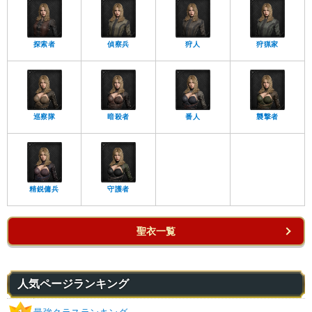
探索者
偵察兵
狩人
狩猟家
巡察隊
暗殺者
番人
襲撃者
精鋭傭兵
守護者
聖衣一覧
人気ページランキング