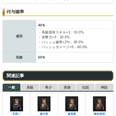
付与確率
40％
・高級固有スキル+1：10.0%
成功
・攻撃力+3：20.0%
・バッシュ確率+2%：30.0%
・バッシュダメージ+5：40.0%
失敗
60％
関連記事
一般
高級
希少
英雄
伝説
神話
見習い
修行者
修道僧
錬金術師