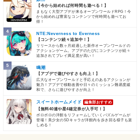
【今から始めれば何時間も遊べる！】
まもなく大型アプデが来るオープンワールドRPG！今
から始めれば豊富なコンテンツで何時間も遊べてお
得！
4
NTE:Neverness to Everness
【コンテンツ続々追加中！】
リリースから数ヶ月経過した新作オープンワールドの
アクションゲーム。アプデのたびにコンテンツが続々
追加されてプレイ満足度が高い！
5
鳴潮
【アプデで遊びやすさも向上！】
広大なオープンワールドと手応えのあるアクションが
魅力！アプデで移動改善や日々のミッション難易度緩
和で、さらに遊びやすさが向上！
スイートホームメイド
編集部おすすめ
【無料40連や星4確定券が入手可！】
ボロボロの洋館をリフォームしていくパズルゲームが
登場！美少女のSDキャラが洋館内を歩き回る様子も楽
しめる！