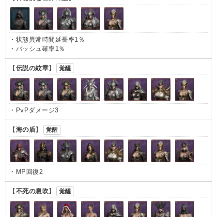
・状態異常時間延長率1％
・バッシュ確率1％
【
伝説の紋章
】
覚醒
・PvPダメージ3
【
海の盾
】
覚醒
・MP回復2
【
不死の息吹
】
覚醒