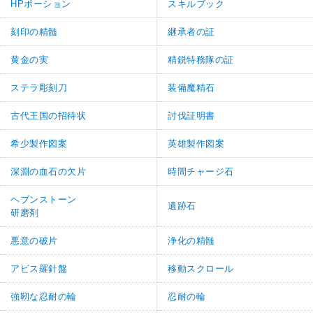
HPポーション
スキルブック
刻印の精髄
継承者の証
黄金の実
精鋭特務隊の証
ステラ彫刻刀
装備魔精石
古代王国の招待状
討伐証明書
希少製作図案
英雄製作図案
深淵の血石の欠片
時間チャージ石
ヘブンストーン
遺跡石
研磨剤
悪意の破片
浄化の精髄
アビス羅針盤
移動スクロール
強靭な忍耐の輪
忍耐の輪