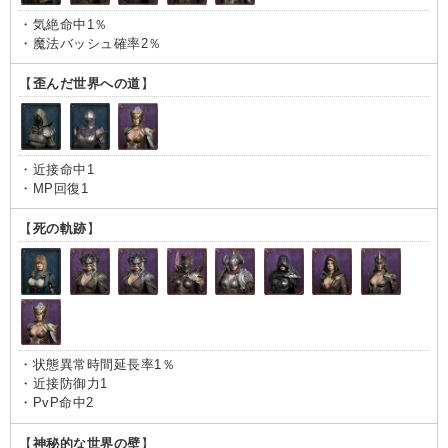
・気絶命中1％
・魔法バッシュ確率2％
【
歪んだ世界への道
】
・近接命中1
・MP回復1
【
死の軌跡
】
・状態異常時間延長率1％
・近接防御力1
・PvP命中2
【
神秘的な世界の壁
】