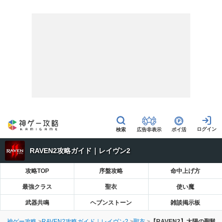
広告非表示
ポイ活
RAVEN2攻略ガイド｜レイヴン2
攻略TOP
序盤攻略
命中上げ方
最強クラス
聖衣
使い魔
武器共鳴
ヘブンストーン
雑談掲示板
神ゲー攻略
RAVEN2攻略ガイド｜レイヴン2
聖衣
【RAVEN2】太陽の聖騎