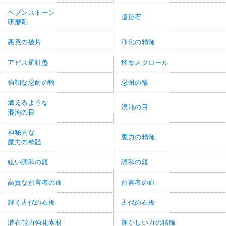
ヘブンストーン
遺跡石
研磨剤
悪意の破片
浄化の精髄
アビス羅針盤
移動スクロール
強靭な忍耐の輪
忍耐の輪
燃えるような
混沌の目
混沌の目
神秘的な
魔力の精髄
魔力の精髄
眩い調和の鏡
調和の鏡
高貴な預言者の血
預言者の血
輝く古代の石板
古代の石板
潜在能力強化素材
輝かしい力の精髄