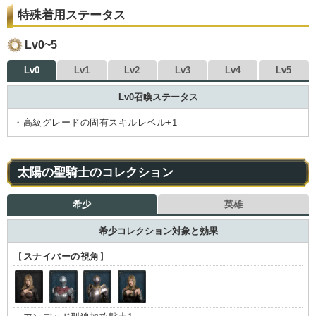
特殊着用ステータス
Lv0~5
Lv0
Lv1
Lv2
Lv3
Lv4
Lv5
Lv0召喚ステータス
・高級グレードの固有スキルレベル+1
太陽の聖騎士のコレクション
希少
英雄
希少コレクション対象と効果
【
スナイパーの視角
】