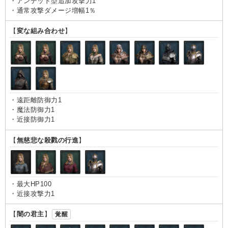
・アンデッド型追加攻撃力1
・通常攻撃ダメージ増幅1％
【
変な組み合わせ
】
・遠距離防御力1
・魔法防御力1
・近接防御力1
【
無慈悲な殺戮の行進
】
・最大HP100
・近接攻撃力1
【
闇の君主
】
覚醒