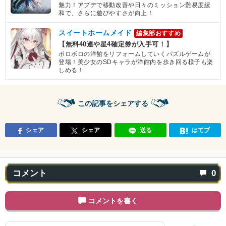
魅力！アプデで移動改善や日々のミッション難易度緩
和で、さらに遊びやすさが向上！
スイートホームメイド
編集部おすすめ
【無料40連や星4確定券が入手可！】
ボロボロの洋館をリフォームしていくパズルゲームが
登場！美少女のSDキャラが洋館内を歩き回る様子も楽
しめる！
この記事をシェアする
シェア
シェア
送る
はてブ
コメント
0
コメントを書く