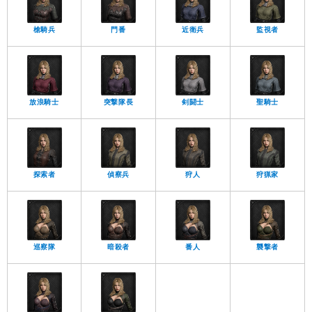
槍騎兵
門番
近衛兵
監視者
放浪騎士
突撃隊長
剣闘士
聖騎士
探索者
偵察兵
狩人
狩猟家
巡察隊
暗殺者
番人
襲撃者