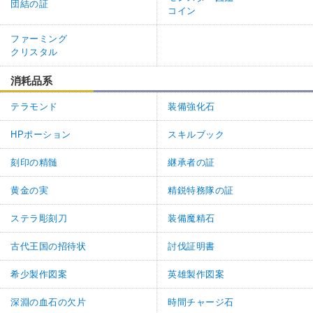
団結の証
コイン
ファーミング
クリスタル
消耗品系
テラモンド
装備強化石
HPポーション
スキルブック
刻印の精髄
継承者の証
黄金の実
精鋭特務隊の証
ステラ彫刻刀
装備魔精石
古代王国の招待状
討伐証明書
希少製作図案
英雄製作図案
深淵の血石の欠片
時間チャージ石