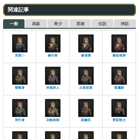
関連記事
一般
高級
希少
英雄
伝説
神話
見習い
修行者
修道僧
錬金術師
聖職者
吟遊詩人
占星術家
退魔師
苦行者
召喚術師
訓練兵
野蛮戦士