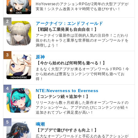
HoYoverseのアクションRPGが2周年の大型アプデが
実装！システム改善スキマ時間でも遊びやすい！
2
アークナイツ：エンドフィールド
【戦闘も工業発展も自由自在！】
アークナイツ最新作は圧倒的人気の注目作！こだわり
抜かれたキャラと重厚な世界観のオープンワールドを
満喫しよう！
3
原神
【今から始めれば何時間も遊べる！】
まもなく大型アプデが来るオープンワールドRPG！今
から始めれば豊富なコンテンツで何時間も遊べてお
得！
4
NTE:Neverness to Everness
【コンテンツ続々追加中！】
リリースから数ヶ月経過した新作オープンワールドの
アクションゲーム。アプデのたびにコンテンツが続々
追加されてプレイ満足度が高い！
5
鳴潮
【アプデで遊びやすさも向上！】
広大なオープンワールドと手応えのあるアクションが