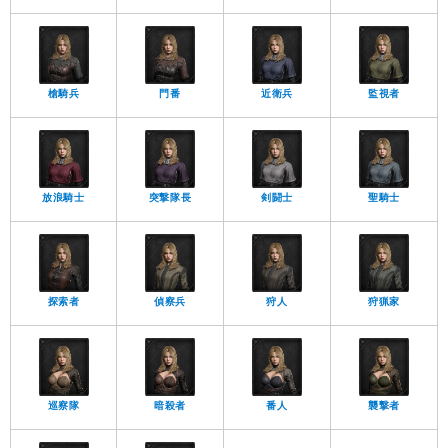
槍騎兵
門番
近衛兵
監視者
放浪騎士
突撃隊長
剣闘士
聖騎士
探索者
偵察兵
狩人
狩猟家
巡察隊
暗殺者
番人
襲撃者