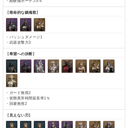
・経験値ボーナス5％
【
致命的な鎮魂歌
】
・バッシュダメージ1
・武器攻撃力3
【
希望への決断
】
・ガード無視2
・状態異常時間延長率1％
・回避無視2
【
見えない刃
】