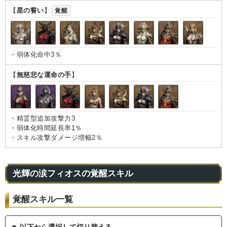
【
星の誓い
】
覚醒
・弱体化命中3％
【
無慈悲な運命の手
】
・精霊型追加攻撃力3
・弱体化時間延長率1％
・スキル攻撃ダメージ増幅2％
光輝の涙フィオスの覚醒スキル
覚醒スキル一覧
▼ 以下から選択して切り替える