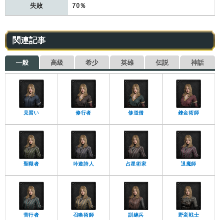
失敗
70％
関連記事
一般
高級
希少
英雄
伝説
神話
見習い
修行者
修道僧
錬金術師
聖職者
吟遊詩人
占星術家
退魔師
苦行者
召喚術師
訓練兵
野蛮戦士