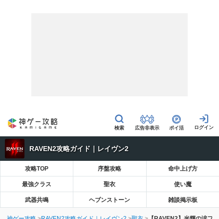
広告非表示
ポイ活
RAVEN2攻略ガイド｜レイヴン2
攻略TOP
序盤攻略
命中上げ方
最強クラス
聖衣
使い魔
武器共鳴
ヘブンストーン
雑談掲示板
神ゲー攻略
RAVEN2攻略ガイド｜レイヴン2
聖衣
【RAVEN2】光輝の涙フ