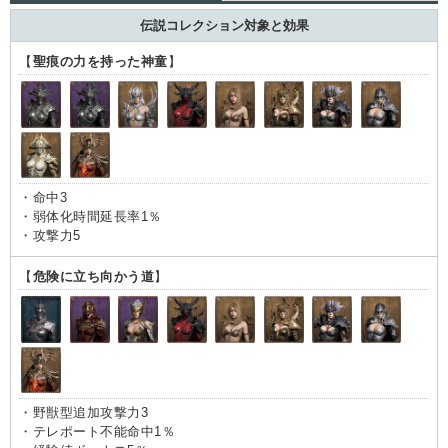
伝説コレクション対象と効果
【
聖痕の力を持った神童
】
・命中3
・弱体化時間延長率1％
・攻撃力5
【
危険に立ち向かう道
】
・野獣型追加攻撃力3
・テレポート不能命中1％