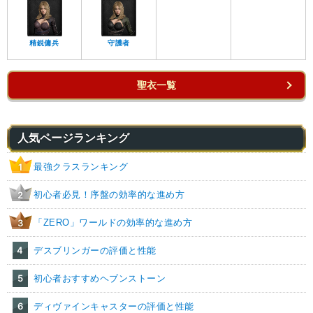
精鋭傭兵
守護者
聖衣一覧
人気ページランキング
最強クラスランキング
1
初心者必見！序盤の効率的な進め方
2
「ZERO」ワールドの効率的な進め方
3
4
デスブリンガーの評価と性能
5
初心者おすすめヘブンストーン
6
ディヴァインキャスターの評価と性能