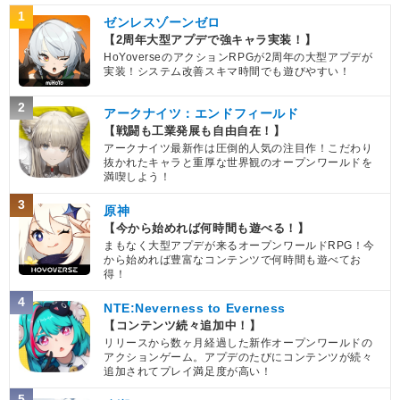
1
ゼンレスゾーンゼロ
【2周年大型アプデで強キャラ実装！】
HoYoverseのアクションRPGが2周年の大型アプデが
実装！システム改善スキマ時間でも遊びやすい！
2
アークナイツ：エンドフィールド
【戦闘も工業発展も自由自在！】
アークナイツ最新作は圧倒的人気の注目作！こだわり
抜かれたキャラと重厚な世界観のオープンワールドを
満喫しよう！
3
原神
【今から始めれば何時間も遊べる！】
まもなく大型アプデが来るオープンワールドRPG！今
から始めれば豊富なコンテンツで何時間も遊べてお
得！
4
NTE:Neverness to Everness
【コンテンツ続々追加中！】
リリースから数ヶ月経過した新作オープンワールドの
アクションゲーム。アプデのたびにコンテンツが続々
追加されてプレイ満足度が高い！
5