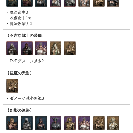
・魔法命中3
・凍傷命中1％
・魔法攻撃力3
【
不吉な戦士の装備
】
・PvPダメージ減少2
【
星座の天罰
】
・ダメージ減少無視3
【
幻影の迷路
】