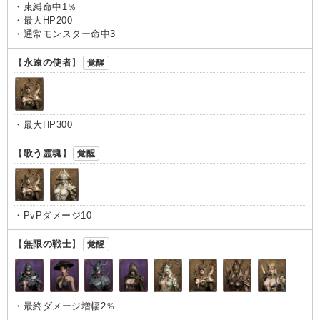
・束縛命中1％
・最大HP200
・通常モンスター命中3
【
永遠の使者
】
覚醒
・最大HP300
【
歌う霊魂
】
覚醒
・PvPダメージ10
【
無限の戦士
】
覚醒
・最終ダメージ増幅2％