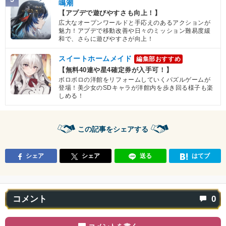
鳴潮
【アプデで遊びやすさも向上！】
広大なオープンワールドと手応えのあるアクションが
魅力！アプデで移動改善や日々のミッション難易度緩
和で、さらに遊びやすさが向上！
スイートホームメイド
編集部おすすめ
【無料40連や星4確定券が入手可！】
ボロボロの洋館をリフォームしていくパズルゲームが
登場！美少女のSDキャラが洋館内を歩き回る様子も楽
しめる！
この記事をシェアする
シェア
シェア
送る
はてブ
コメント
0