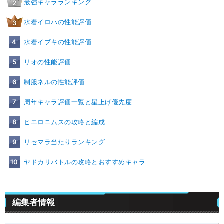
最強キャラランキング
2
水着イロハの性能評価
3
4
水着イブキの性能評価
5
リオの性能評価
6
制服ネルの性能評価
7
周年キャラ評価一覧と星上げ優先度
8
ヒエロニムスの攻略と編成
9
リセマラ当たりランキング
10
ヤドカリバトルの攻略とおすすめキャラ
編集者情報