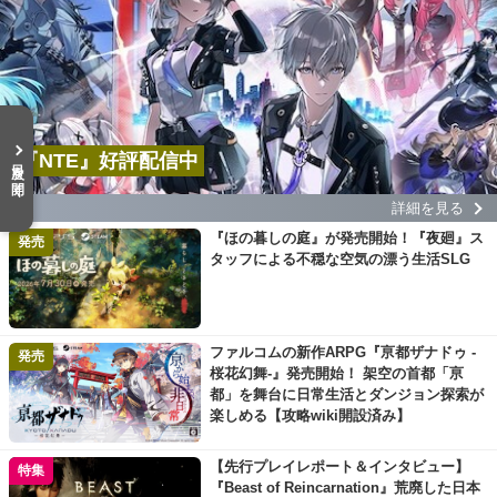
『NTE』好評配信中
目次を開く
詳細を見る
『ほの暮しの庭』が発売開始！『夜廻』ス
発売
タッフによる不穏な空気の漂う生活SLG
ファルコムの新作ARPG『亰都ザナドゥ -
発売
桜花幻舞-』発売開始！ 架空の首都「亰
都」を舞台に日常生活とダンジョン探索が
楽しめる【攻略wiki開設済み】
【先行プレイレポート＆インタビュー】
特集
『Beast of Reincarnation』荒廃した日本