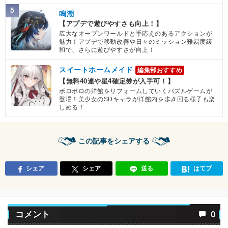
5
鳴潮
【アプデで遊びやすさも向上！】
広大なオープンワールドと手応えのあるアクションが
魅力！アプデで移動改善や日々のミッション難易度緩
和で、さらに遊びやすさが向上！
スイートホームメイド
編集部おすすめ
【無料40連や星4確定券が入手可！】
ボロボロの洋館をリフォームしていくパズルゲームが
登場！美少女のSDキャラが洋館内を歩き回る様子も楽
しめる！
この記事をシェアする
シェア
シェア
送る
はてブ
コメント
0