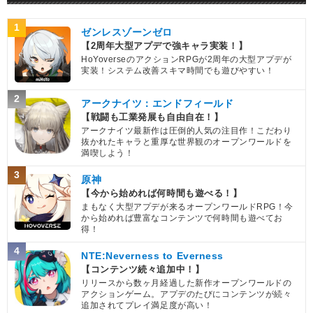
1
ゼンレスゾーンゼロ
【2周年大型アプデで強キャラ実装！】
HoYoverseのアクションRPGが2周年の大型アプデが
実装！システム改善スキマ時間でも遊びやすい！
2
アークナイツ：エンドフィールド
【戦闘も工業発展も自由自在！】
アークナイツ最新作は圧倒的人気の注目作！こだわり
抜かれたキャラと重厚な世界観のオープンワールドを
満喫しよう！
3
原神
【今から始めれば何時間も遊べる！】
まもなく大型アプデが来るオープンワールドRPG！今
から始めれば豊富なコンテンツで何時間も遊べてお
得！
4
NTE:Neverness to Everness
【コンテンツ続々追加中！】
リリースから数ヶ月経過した新作オープンワールドの
アクションゲーム。アプデのたびにコンテンツが続々
追加されてプレイ満足度が高い！