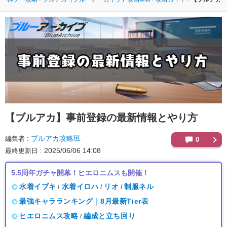
【ブルアカ】
事前登録の最新情報とやり方
ブルアカ攻略班
編集者
0
2025/06/06 14:08
最終更新日
5.5周年ガチャ開幕！ヒエロニムスも開催！
水着イブキ
水着イロハ
リオ
制服ネル
/
/
/
最強キャラランキング｜8月最新Tier表
ヒエロニムス攻略
編成と立ち回り
/