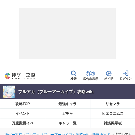
広告非表示
ポイ活
ブルアカ（ブルーアーカイブ）攻略wiki
攻略TOP
最強キャラ
リセマラ
イベント
ガチャ
ヒエロニムス
万魔殿夏イベ
キャラ一覧
雑談掲示板
神ゲー攻略
ブルアカ（ブルーアーカイブ）攻略wiki
攻略ガイド
【ブルアカ