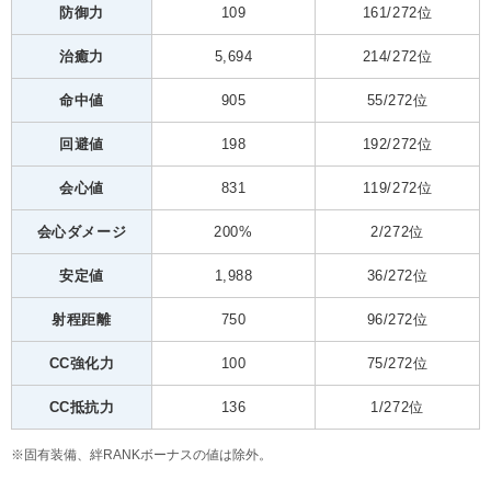
防御力
109
161/272位
治癒力
5,694
214/272位
命中値
905
55/272位
回避値
198
192/272位
会心値
831
119/272位
会心ダメージ
200%
2/272位
安定値
1,988
36/272位
射程距離
750
96/272位
CC強化力
100
75/272位
CC抵抗力
136
1/272位
※固有装備、絆RANKボーナスの値は除外。