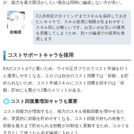
が、能力を最大限活かしたい場合は同時に編成しない方が良い。
2人共特定のタイミングまでスキルを温存しておき
たいキャラで、スキル使用に制限が生まれやすく
スキル回しが難しいです。お互いがお互いの運用
攻略班
を邪魔してしまうため、別々の編成での採用を推
奨します
コストサポートキャラを採用
EXのコストが7と重いため、ウイや正月フウカでコスト半減を行う
と運用しやすくなる。ユカリは自分のコスト消費では「祈願」を貯
められないため、コスト半減スキルにコスト消費を回すのは「祈
願」貯めにも繋がり2重のメリットがある。
コスト回復量増加キャラも重要
コスト回復力が増加すると、味方のスキル発動回数を増やせるた
め、実質的に祈願を貯めやすくなる。コスト回復力持ちの有無で、
祈願を最大まで貯められる秒数が10秒近く変動するため、ユカリを
主力として使うなら必ず編成に入れよう。