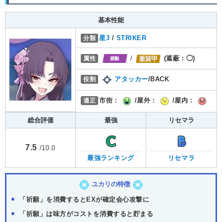
基本性能
分類
星3
/
STRIKER
属性
/
(遮蔽：◯)
役割
アタッカー
/BACK
適正
市街：
/屋外：
/屋内：
総合評価
最強
リセマラ
7.5
/10.0
最強ランキング
リセマラ
ユカリの特徴
「祈願」を消費するとEXが確定会心攻撃に
「祈願」は味方がコストを消費すると貯まる