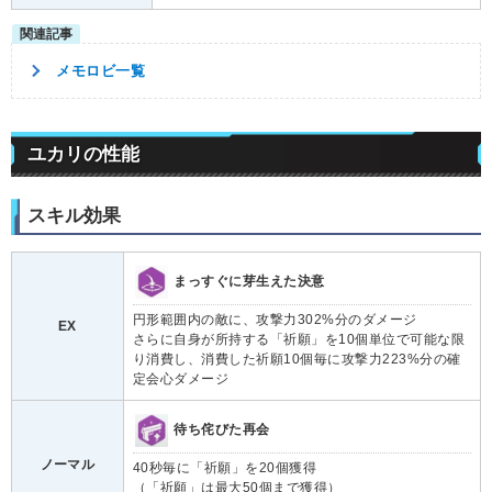
メモロビ一覧
ユカリの性能
スキル効果
まっすぐに芽生えた決意
円形範囲内の敵に、攻撃力302%分のダメージ
EX
さらに自身が所持する「祈願」を10個単位で可能な限
り消費し、消費した祈願10個毎に攻撃力223%分の確
定会心ダメージ
待ち侘びた再会
ノーマル
40秒毎に「祈願」を20個獲得
（「祈願」は最大50個まで獲得）