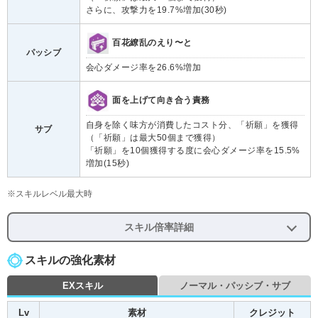
さらに、攻撃力を19.7%増加(30秒)
百花繚乱のえり〜と
パッシブ
会心ダメージ率を26.6%増加
面を上げて向き合う責務
自身を除く味方が消費したコスト分、「祈願」を獲得
サブ
（「祈願」は最大50個まで獲得）
「祈願」を10個獲得する度に会心ダメージ率を15.5%
増加(15秒)
※スキルレベル最大時
スキル倍率詳細
スキルの強化素材
EXスキル
ノーマル・パッシブ・サブ
Lv
素材
クレジット