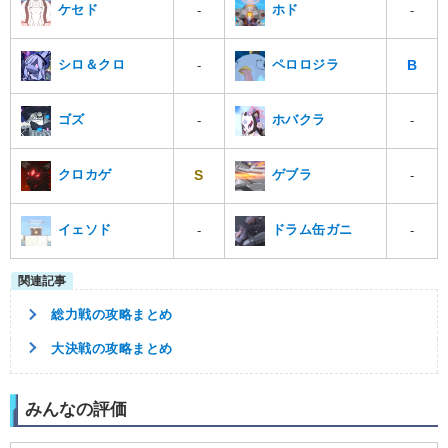
ケセド
ホド
-
-
B
シロ＆クロ
ペロロジラ
-
ゴズ
ホバクラ
-
-
S
クロカゲ
ゲブラ
-
イェソド
ドラム缶ガニ
-
-
総力戦の攻略まとめ
大決戦の攻略まとめ
みんなの評価