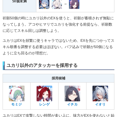
50個未満
→
祈願50個の時にユカリ以外のEXを使うと、祈願が蓄積されず無駄に
なってしまう。アコやヒマリでユカリを強化する前提なら、祈願数
に応じてスキル回しは調整しよう。
ユカリはEXを頻繁に使うキャラではないため、EXを先につかってス
キル順番を調整する必要はほぼない。バフ込みで祈願が50個になる
ように立ち回るのが理想だ。
ユカリ以外のアタッカーを採用する
採用候補
モミジ
レンゲ
イチカ
イオリ
ユカリはEXで攻撃しない時間が多い上に、味方がEXを使わないと始