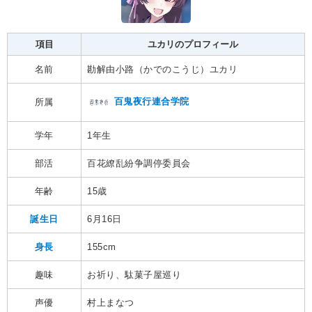
項目
ユカリのプロフィール
名前
勘解由小路（かでのこうじ）ユカリ
百鬼夜行連合学院
所属
学年
1年生
部活
百花繚乱紛争調停委員会
年齢
15歳
誕生日
6月16日
身長
155cm
趣味
お祈り、駄菓子屋巡り
声優
村上まなつ