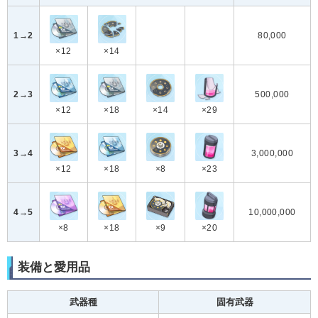
1→2
80,000
×12
×14
2→3
500,000
×12
×18
×14
×29
3→4
3,000,000
×12
×18
×8
×23
4→5
10,000,000
×8
×18
×9
×20
装備と愛用品
武器種
固有武器