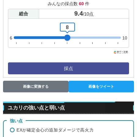
みんなの採点数
60
件
9.4
総合
/
10
点
8
6
10
採点
画像に変換する
画像をツイート
ユカリの強い点と弱い点
強い点
EXが確定会心の追加ダメージで高火力