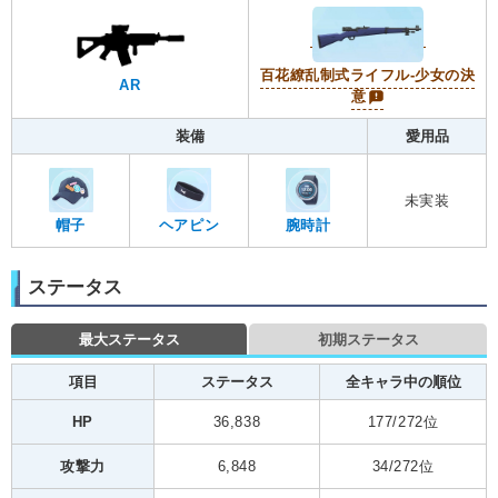
百花繚乱制式ライフル-少女の決
AR
意
装備
愛用品
未実装
帽子
ヘアピン
腕時計
ステータス
最大ステータス
初期ステータス
項目
ステータス
全キャラ中の順位
HP
36,838
177/272位
攻撃力
6,848
34/272位