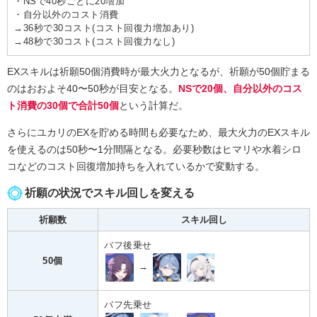
・NSで40秒ごとに20増加
・自分以外のコスト消費
→36秒で30コスト(コスト回復力増加あり)
→48秒で30コスト(コスト回復力なし)
EXスキルは祈願50個消費時が最大火力となるが、祈願が50個貯まる
のはおおよそ40〜50秒が目安となる。
NSで20個、自分以外のコス
ト消費の30個で合計50個
という計算だ。
さらにユカリのEXを貯める時間も必要なため、最大火力のEXスキル
を使えるのは50秒〜1分間隔となる。必要秒数はヒマリや水着シロ
コなどのコスト回復増加持ちを入れているかで変動する。
祈願の状況でスキル回しを変える
祈願数
スキル回し
バフ後乗せ
50個
→
バフ先乗せ