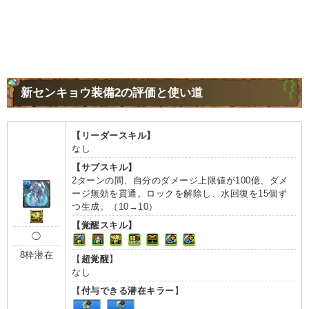
新センキョウ装備2の評価と使い道
【リーダースキル】
なし
【サブスキル】
2ターンの間、自分のダメージ上限値が100億、ダメ
ージ無効を貫通。ロックを解除し、水回復を15個ず
つ生成。（10→10）
【覚醒スキル】
◯
8枠潜在
【
超覚醒
】
なし
【
付与できる潜在キラー
】