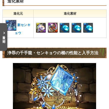
進化素材
進化元
進化素材
新センキ
ョウ
目次を開く
浄罪の千手龍・センキョウの櫛の性能と入手方法