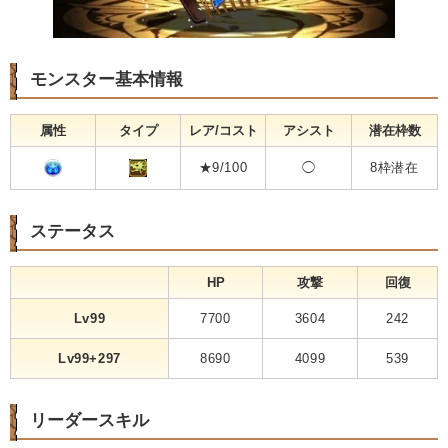
モンスター基本情報
属性
タイプ
レア/コスト
アシスト
潜在枠数
★9/100
◯
8枠潜在
ステータス
HP
攻撃
回復
Lv99
7700
3604
242
Lv99+297
8690
4099
539
リーダースキル