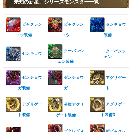
「未知の新星」シリーズモンスター一覧
ビャクレン
ビャクレン
センキョウ
コウ装備
コウ
装備
クーバンシ
クーバンシ
センキョウ
ェン
ェン装備
ゼンチョウ
ゼンチョウ
アグリゲー
ガ装備
ガ
ト
アグリゲー
アグリゲー
分岐アグリ
ト装備
ト装備3
ゲート装備
ゴクレグス
新ビャクレ