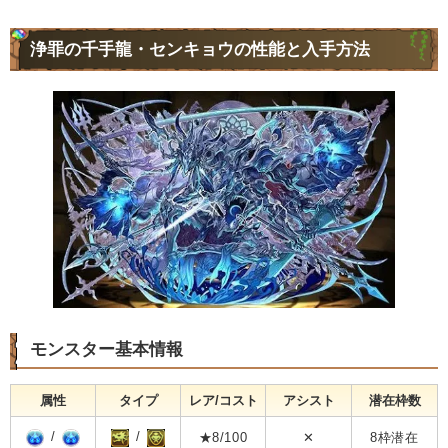
浄罪の千手龍・センキョウの性能と入手方法
モンスター基本情報
属性
タイプ
レア/コスト
アシスト
潜在枠数
/
/
★8/100
✕
8枠潜在