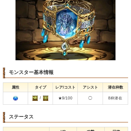
モンスター基本情報
属性
タイプ
レア/コスト
アシスト
潜在枠数
/
★9/100
◯
8枠潜在
ステータス