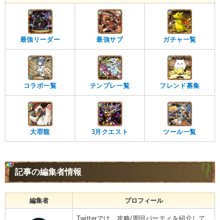
最強リーダー
最強サブ
ガチャ一覧
コラボ一覧
テンプレ一覧
フレンド募集
大罪龍
3月クエスト
ツール一覧
記事の編集者情報
編集者
プロフィール
Twitterでは、攻略/周回パーティを紹介して