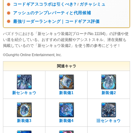
コードギアスコラボは引くべき?
ガチャシミュ
/
アッシュのテンプレパーティと代用候補
最強リーダーランキング｜コードギアス評価
パズドラにおける「新センキョウ装備2(ブローチ/No.11194)」の評価や使
い道を紹介している。おすすめの超覚醒やアシストスキル、潜在覚醒も
掲載しているので「新センキョウ装備2」を使う際の参考にどうぞ！
©GungHo Online Entertainment, Inc.
関連キャラ
新センキョウ
新装備1
新装備2
新装備3
新装備4
旧センキョウ