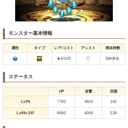
モンスター基本情報
属性
タイプ
レア/コスト
アシスト
潜在枠数
★9/100
◯
8枠潜在
ステータス
HP
攻撃
回復
Lv99
7700
3604
242
Lv99+297
8690
4099
539