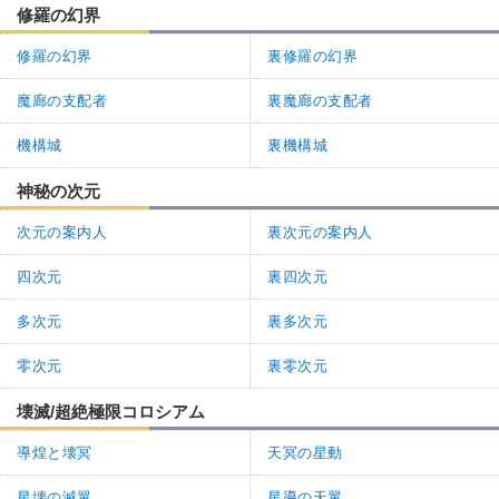
修羅の幻界
修羅の幻界
裏修羅の幻界
魔廊の支配者
裏魔廊の支配者
機構城
裏機構城
神秘の次元
次元の案内人
裏次元の案内人
四次元
裏四次元
多次元
裏多次元
零次元
裏零次元
壊滅/超絶極限コロシアム
導煌と壊冥
天冥の星動
星壊の滅翼
星導の天翼