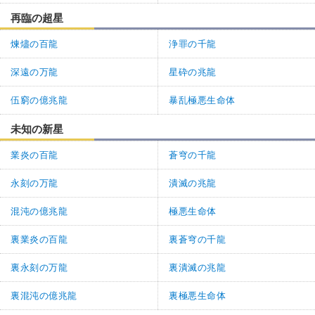
再臨の超星
煉燼の百龍
浄罪の千龍
深遠の万龍
星砕の兆龍
伍窮の億兆龍
暴乱極悪生命体
未知の新星
業炎の百龍
蒼穹の千龍
永刻の万龍
潰滅の兆龍
混沌の億兆龍
極悪生命体
裏業炎の百龍
裏蒼穹の千龍
裏永刻の万龍
裏潰滅の兆龍
裏混沌の億兆龍
裏極悪生命体