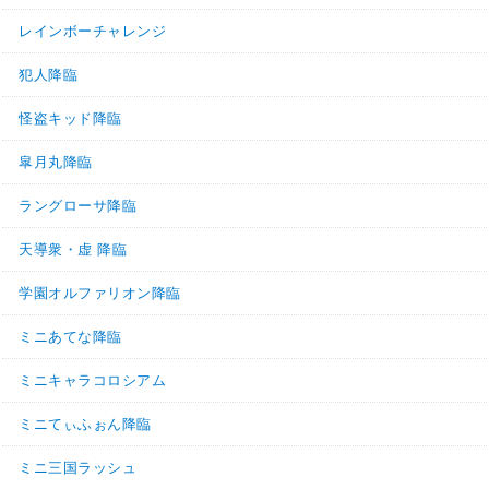
レインボーチャレンジ
犯人降臨
怪盗キッド降臨
皐月丸降臨
ラングローサ降臨
天導衆・虚 降臨
学園オルファリオン降臨
ミニあてな降臨
ミニキャラコロシアム
ミニてぃふぉん降臨
ミニ三国ラッシュ