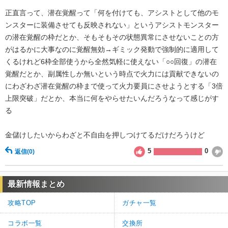
正直言って、潜在覚醒って「何を付けても、アシストとして他のモ
ンスターに装備させても反映されない」というアシストモンスター
の潜在覚醒の枠だとか、そもそもその状態異常にさせないことの方
がはるかに大事なのに覚醒無効→ギミック発動で強制的に適用して
くるけれど6枠全部使うから全然気軽に使えない「○○回復」の潜在
覚醒だとか、副属性しか無いという時点で火力には貢献できないの
にわざわざ潜在覚醒の枠まで使って火力要員にさせようとする「3倍
上限突破」だとか、本当に何をやらせたいんだろうなって感じがす
る
金儲けしたいからわざと不自由を押しつけてるだけだろうけど
5
0
返信
(0)
最新情報まとめ
攻略TOP
ガチャ一覧
コラボ一覧
交換所