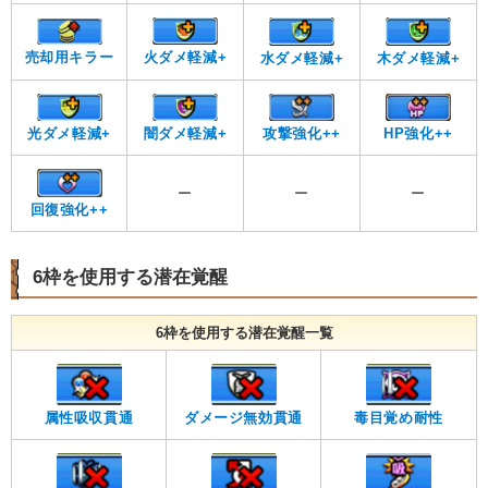
火ダメ軽減+
売却用キラー
木ダメ軽減+
水ダメ軽減+
光ダメ軽減+
闇ダメ軽減+
攻撃強化++
HP強化++
ー
ー
ー
回復強化++
6枠を使用する潜在覚醒
6枠を使用する潜在覚醒一覧
属性吸収貫通
ダメージ無効貫通
毒目覚め耐性