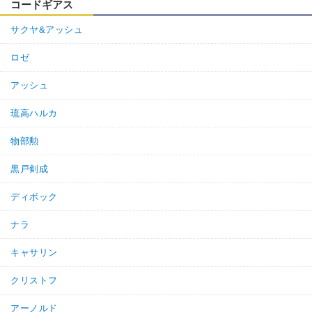
コードギアス
サクヤ&アッシュ
ロゼ
アッシュ
琉高ハルカ
物部勲
黒戸剣成
ディボック
ナラ
キャサリン
クリストフ
アーノルド