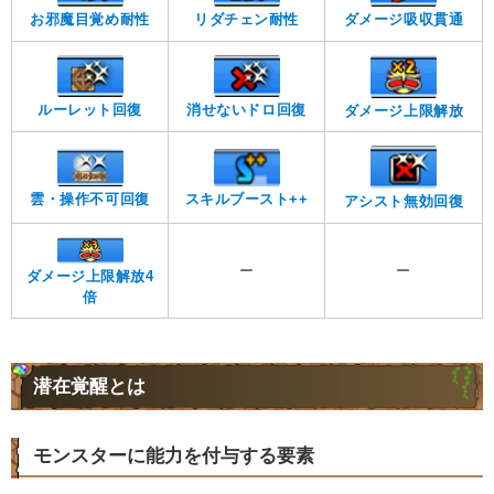
お邪魔目覚め耐性
リダチェン耐性
ダメージ吸収貫通
ルーレット回復
消せないドロ回復
ダメージ上限解放
雲・操作不可回復
スキルブースト++
アシスト無効回復
ー
ー
ダメージ上限解放4
倍
潜在覚醒とは
モンスターに能力を付与する要素