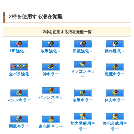
2枠を使用する潜在覚醒
2枠を使用する潜在覚醒一覧
HP強化＋
攻撃強化＋
回復強化＋
操作延長＋
ドラゴンキラ
全パラ強化
神キラー
悪魔キラー
ー
バランスキラ
マシンキラー
攻撃キラー
体力キラー
ー
能力覚醒用キ
強化合成用キ
回復キラー
進化用キラー
ラー
ラー