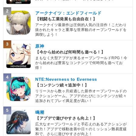
2
アークナイツ：エンドフィールド
【戦闘も工業発展も自由自在！】
アークナイツ最新作は圧倒的人気の注目作！こだわり
抜かれたキャラと重厚な世界観のオープンワールドを
満喫しよう！
3
原神
【今から始めれば何時間も遊べる！】
まもなく大型アプデが来るオープンワールドRPG！今
から始めれば豊富なコンテンツで何時間も遊べてお
得！
4
NTE:Neverness to Everness
【コンテンツ続々追加中！】
リリースから数ヶ月経過した新作オープンワールドの
アクションゲーム。アプデのたびにコンテンツが続々
追加されてプレイ満足度が高い！
5
鳴潮
【アプデで遊びやすさも向上！】
広大なオープンワールドと手応えのあるアクションが
魅力！アプデで移動改善や日々のミッション難易度緩
和で、さらに遊びやすさが向上！