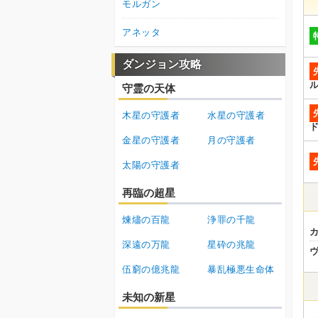
モルガン
アネッタ
ダンジョン攻略
守霊の天体
木星の守護者
水星の守護者
金星の守護者
月の守護者
太陽の守護者
再臨の超星
煉燼の百龍
浄罪の千龍
深遠の万龍
星砕の兆龍
伍窮の億兆龍
暴乱極悪生命体
未知の新星