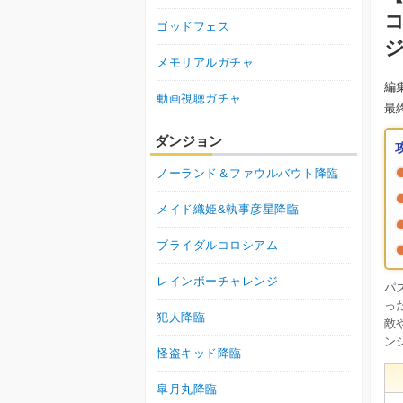
ゴッドフェス
メモリアルガチャ
編
動画視聴ガチャ
最
ダンジョン
ノーランド＆ファウルバウト降臨
メイド織姫&執事彦星降臨
ブライダルコロシアム
レインボーチャレンジ
パ
っ
犯人降臨
敵
ン
怪盗キッド降臨
皐月丸降臨