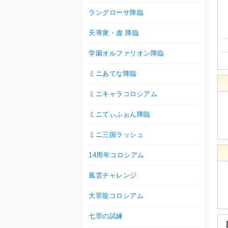
ラングローサ降臨
天導衆・虚 降臨
学園オルファリオン降臨
ミニあてな降臨
ミニキャラコロシアム
ミニてぃふぉん降臨
ミニ三国ラッシュ
14周年コロシアム
風雲チャレンジ
大罪龍コロシアム
七罪の試練