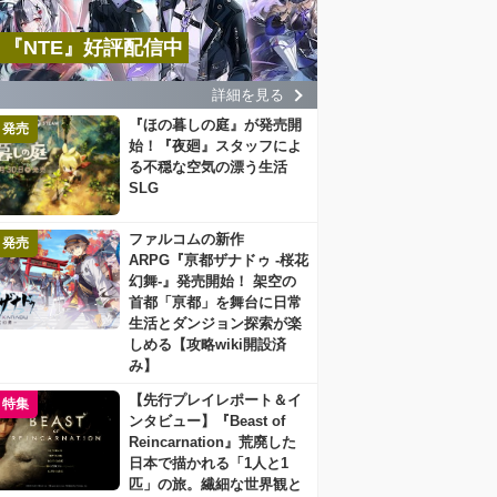
『NTE』好評配信中
詳細を見る
『ほの暮しの庭』が発売開
発売
始！『夜廻』スタッフによ
る不穏な空気の漂う生活
SLG
ファルコムの新作
発売
ARPG『亰都ザナドゥ -桜花
幻舞-』発売開始！ 架空の
首都「亰都」を舞台に日常
生活とダンジョン探索が楽
しめる【攻略wiki開設済
み】
【先行プレイレポート＆イ
特集
ンタビュー】『Beast of
Reincarnation』荒廃した
日本で描かれる「1人と1
匹」の旅。繊細な世界観と