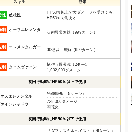
スキル
効果
HP50％以上で大ダメージを受けても、
特性
超根性
HP50％で耐える
先制
オーラエレメンタ
状態異常無効（999ターン）
ル
先制
エレメンタルガー
30億以上無効（999ターン）
ド
操作時間激減（2ターン）
先制
タイムヴァイン
1,092,000ダメージ
初回行動時にHP50％以上で使用
光/闇吸収（5ターン）
カオスエレメンタル
728,000ダメージ
ヴァインシャドウ
闇花火
初回行動時にHP50％以下で使用
リダフレスキルヘイスト（99ターン）