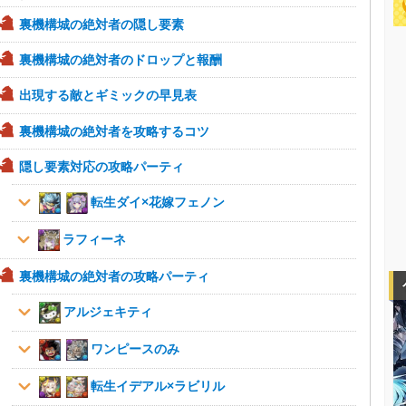
裏機構城の絶対者の隠し要素
裏機構城の絶対者のドロップと報酬
出現する敵とギミックの早見表
裏機構城の絶対者を攻略するコツ
隠し要素対応の攻略パーティ
転生ダイ×花嫁フェノン
ラフィーネ
裏機構城の絶対者の攻略パーティ
アルジェキティ
ワンピースのみ
転生イデアル×ラビリル