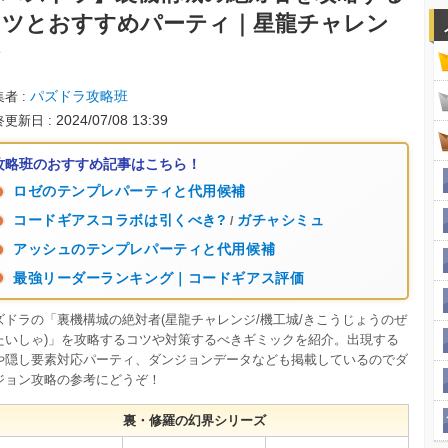
コツとおすすめパーティ｜星龍チャレン
ジ
パズドラ攻略班
集者
2024/07/08 13:39
終更新日
攻略班のおすすめ記事はこちら！
ロゼのテンプレパーティと代用候補
コードギアスコラボは引くべき?
ガチャシミュ
/
アッシュのテンプレパーティと代用候補
最強リーダーランキング｜コードギアス評価
ズドラの「裏機構城の絶対者(星龍チャレンジ/機工城/きこうじょうのぜ
たいしゃ)」を攻略するコツや対策するべきギミックを紹介。出現する
や隠し要素対応パーティ、ダンジョンデータなども掲載しているのでダ
ジョン攻略の参考にどうぞ！
裏・修羅の幻界シリーズ