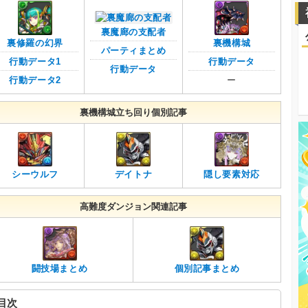
裏魔廊の支配者
裏修羅の幻界
裏機構城
パーティまとめ
行動データ1
行動データ
行動データ
行動データ2
ー
裏機構城立ち回り個別記事
シーウルフ
デイトナ
隠し要素対応
高難度ダンジョン関連記事
闘技場まとめ
個別記事まとめ
目次