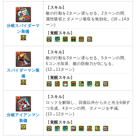
【
スキル
】
敵の行動を2ターン遅らせる。2ターンの間、
属性吸収とダメージ吸収を無効化。(18→14タ
ーン)
分岐スパイダーマ
ン装備
【
覚醒スキル
】
【
スキル
】
敵の行動を3ターン遅らせる。5ターンの間、
5コンボ加算、敵の防御力が0になる。
(13→11ターン)
スパイダーマン装
備
【
覚醒スキル
】
【
スキル
】
ロックを解除し、回復以外から火と光を6個ず
つ生成。4ターンの間、ダメージを半減。
(13→12ターン)
分岐アイアンマン
装備
【
覚醒スキル
】