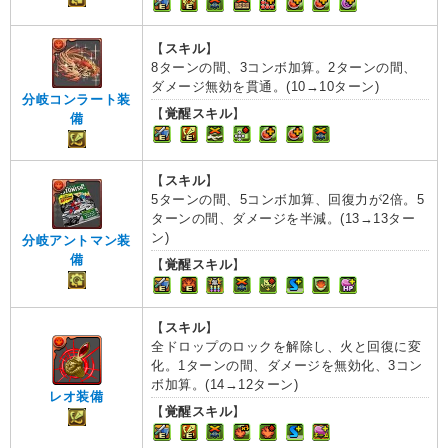
【
スキル
】
8ターンの間、3コンボ加算。2ターンの間、
ダメージ無効を貫通。(10→10ターン)
分岐コンラート装
【
覚醒スキル
】
備
【
スキル
】
5ターンの間、5コンボ加算、回復力が2倍。5
ターンの間、ダメージを半減。(13→13ター
ン)
分岐アントマン装
備
【
覚醒スキル
】
【
スキル
】
全ドロップのロックを解除し、火と回復に変
化。1ターンの間、ダメージを無効化、3コン
ボ加算。(14→12ターン)
レオ装備
【
覚醒スキル
】