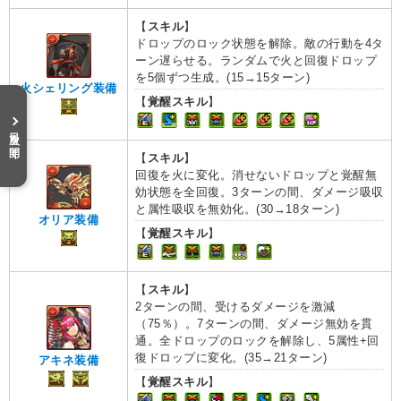
【
スキル
】
ドロップのロック状態を解除。敵の行動を4タ
ーン遅らせる。ランダムで火と回復ドロップ
を5個ずつ生成。(15→15ターン)
火シェリング装備
【
覚醒スキル
】
目次を開く
【
スキル
】
回復を火に変化。消せないドロップと覚醒無
効状態を全回復。3ターンの間、ダメージ吸収
と属性吸収を無効化。(30→18ターン)
オリア装備
【
覚醒スキル
】
【
スキル
】
2ターンの間、受けるダメージを激減
（75％）。7ターンの間、ダメージ無効を貫
通。全ドロップのロックを解除し、5属性+回
復ドロップに変化。(35→21ターン)
アキネ装備
【
覚醒スキル
】