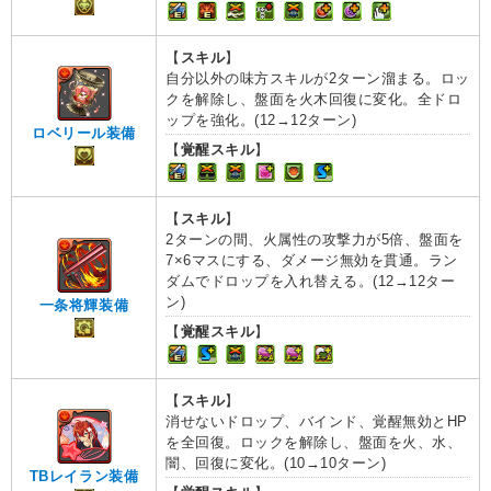
【
スキル
】
自分以外の味方スキルが2ターン溜まる。ロッ
クを解除し、盤面を火木回復に変化。全ドロ
ップを強化。(12→12ターン)
ロベリール装備
【
覚醒スキル
】
【
スキル
】
2ターンの間、火属性の攻撃力が5倍、盤面を
7×6マスにする、ダメージ無効を貫通。ラン
ダムでドロップを入れ替える。(12→12ター
ン)
一条将輝装備
【
覚醒スキル
】
【
スキル
】
消せないドロップ、バインド、覚醒無効とHP
を全回復。ロックを解除し、盤面を火、水、
闇、回復に変化。(10→10ターン)
TBレイラン装備