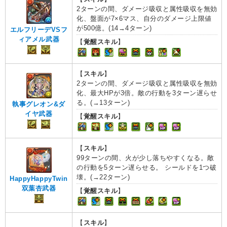
2ターンの間、ダメージ吸収と属性吸収を無効
化、盤面が7×6マス、自分のダメージ上限値
が500億。(14→4ターン)
エルフリーデVSフ
ィアメル武器
【
覚醒スキル
】
【
スキル
】
2ターンの間、ダメージ吸収と属性吸収を無効
化、最大HPが3倍。敵の行動を3ターン遅らせ
る。(→13ターン)
執事グレオン&ダ
イヤ武器
【
覚醒スキル
】
【
スキル
】
99ターンの間、火が少し落ちやすくなる。敵
の行動を5ターン遅らせる。 シールドを1つ破
壊。(→22ターン)
HappyHappyTwin
双葉杏武器
【
覚醒スキル
】
【
スキル
】