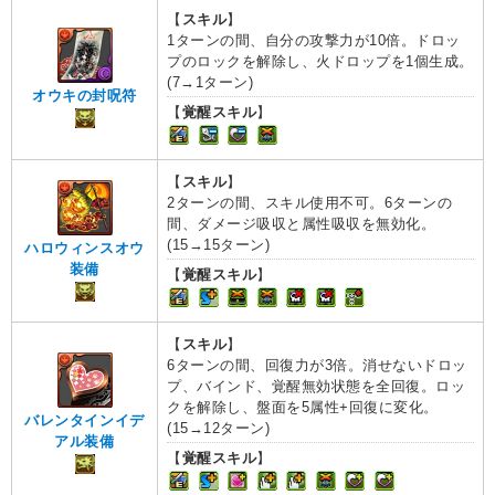
【
スキル
】
1ターンの間、自分の攻撃力が10倍。ドロッ
プのロックを解除し、火ドロップを1個生成。
(7→1ターン)
オウキの封呪符
【
覚醒スキル
】
【
スキル
】
2ターンの間、スキル使用不可。6ターンの
間、ダメージ吸収と属性吸収を無効化。
(15→15ターン)
ハロウィンスオウ
装備
【
覚醒スキル
】
【
スキル
】
6ターンの間、回復力が3倍。消せないドロッ
プ、バインド、覚醒無効状態を全回復。ロッ
クを解除し、盤面を5属性+回復に変化。
バレンタインイデ
(15→12ターン)
アル装備
【
覚醒スキル
】