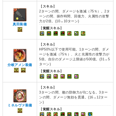
【
スキル
】
2ターンの間、ダメージを激減（75％）。2タ
ーンの間、操作時間、回復力、火属性の攻撃
力が2倍。(10→10ターン)
真田装備
【
覚醒スキル
】
【
スキル
】
HP50%以下で使用可能。1ターンの間、ダメ
ージを激減（75％）、火と光属性の攻撃力が
5倍。自分のダメージ上限値が500億。(31→5
ターン)
分岐アメン装備
【
覚醒スキル
】
【
スキル
】
3ターンの間、敵の防御力が0になる。3ター
ンの間、ダメージ無効を貫通。(16→12ター
ン)
ミネルヴァ装備
【
覚醒スキル
】