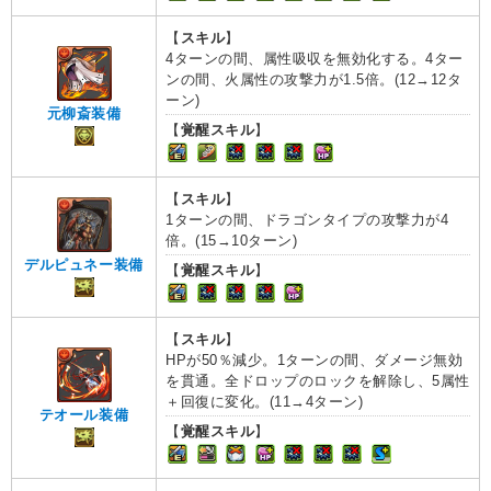
【
スキル
】
4ターンの間、属性吸収を無効化する。4ター
ンの間、火属性の攻撃力が1.5倍。(12→12タ
ーン)
元柳斎装備
【
覚醒スキル
】
【
スキル
】
1ターンの間、ドラゴンタイプの攻撃力が4
倍。(15→10ターン)
デルピュネー装備
【
覚醒スキル
】
【
スキル
】
HPが50％減少。1ターンの間、ダメージ無効
を貫通。全ドロップのロックを解除し、5属性
＋回復に変化。(11→4ターン)
テオール装備
【
覚醒スキル
】