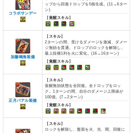
ップから回復ドロップを5個生成。(11→6ター
ン)
コラボサンデー
【
覚醒スキル
】
【
スキル
】
2ターンの間、受けるダメージを激減、ダメー
ジ無効を貫通。ドロップのロックを解除し、
最上段横1列を火に変化。(16→16ターン)
加藤鳴海装備
【
覚醒スキル
】
【
スキル
】
覚醒無効状態を全回復。全ドロップをロッ
ク。1ターンの間、自分のダメージ上限値が
100億。(7→2ターン)
正月バアル装備
【
覚醒スキル
】
【
スキル
】
ロックを解除し、盤面を火、光、闇、回復に