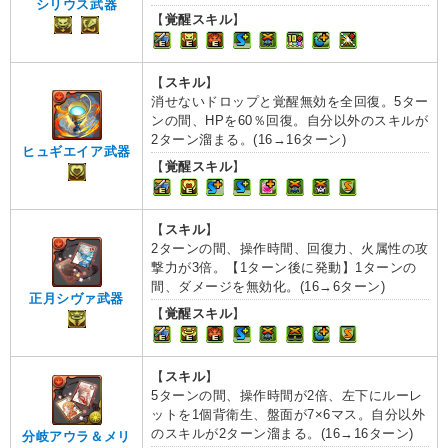
シリウス武器
【
覚醒スキル
】
【
スキル
】
消せないドロップと覚醒無効を全回復。5ター
ンの間、HPを60％回復。自分以外のスキルが
2ターン溜まる。(16→16ターン)
ヒュギエイア武器
【
覚醒スキル
】
【
スキル
】
2ターンの間、操作時間、回復力、火属性の攻
撃力が3倍。【1ターン後に発動】1ターンの
間、ダメージを無効化。(16→6ターン)
正月シヴァ武器
【
覚醒スキル
】
【
スキル
】
5ターンの間、操作時間が2倍、左下にルーレ
ットを1個背衛生、盤面が7×6マス。自分以外
のスキルが2ターン溜まる。(16→16ターン)
分岐アウラ＆メリ