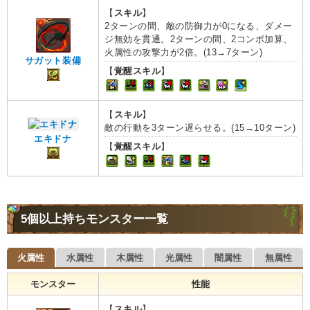
【
スキル
】
2ターンの間、敵の防御力が0になる、ダメー
ジ無効を貫通。2ターンの間、2コンボ加算、
火属性の攻撃力が2倍。(13→7ターン)
サガット装備
【
覚醒スキル
】
【
スキル
】
敵の行動を3ターン遅らせる。(15→10ターン)
エキドナ
【
覚醒スキル
】
5個以上持ちモンスター一覧
火属性
水属性
木属性
光属性
闇属性
無属性
モンスター
性能
【
スキル
】