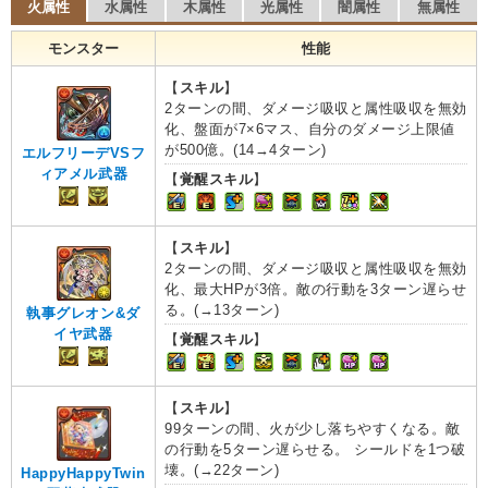
火属性
水属性
木属性
光属性
闇属性
無属性
モンスター
性能
【
スキル
】
2ターンの間、ダメージ吸収と属性吸収を無効
化、盤面が7×6マス、自分のダメージ上限値
が500億。(14→4ターン)
エルフリーデVSフ
ィアメル武器
【
覚醒スキル
】
【
スキル
】
2ターンの間、ダメージ吸収と属性吸収を無効
化、最大HPが3倍。敵の行動を3ターン遅らせ
る。(→13ターン)
執事グレオン&ダ
イヤ武器
【
覚醒スキル
】
【
スキル
】
99ターンの間、火が少し落ちやすくなる。敵
の行動を5ターン遅らせる。 シールドを1つ破
壊。(→22ターン)
HappyHappyTwin