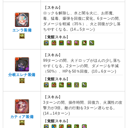
【
スキル
】
ロックを解除し、水と闇を火に、お邪魔、
毒、猛毒、爆弾を回復に変化。6ターンの間、
ダメージを軽減（35％）、火と回復が少し落
ちやすくなる。(14→5ターン)
エンラ装備
【
覚醒スキル
】
【
スキル
】
99ターンの間、火ドロップがほんの少し落ち
やすくなる。2ターンの間、ダメージを半減
（50%）、HPを50％回復。(10→6ターン)
分岐エレナ装備
【
覚醒スキル
】
【
スキル
】
3ターンの間、操作時間、回復力、火属性の攻
撃力が3倍。敵の行動を3ターン遅らせる。
(14→14ターン)
カティア装備
【
覚醒スキル
】