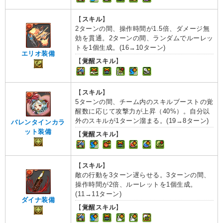
【
スキル
】
2ターンの間、操作時間が1.5倍、ダメージ無
効を貫通。2ターンの間、ランダムでルーレッ
トを1個生成。(16→10ターン)
エリオ装備
【
覚醒スキル
】
【
スキル
】
5ターンの間、チーム内のスキルブーストの覚
醒数に応じて攻撃力が上昇（40%）。自分以
外のスキルが1ターン溜まる。(19→8ターン)
バレンタインカラ
ット装備
【
覚醒スキル
】
【
スキル
】
敵の行動を3ターン遅らせる。3ターンの間、
操作時間が2倍、ルーレットを1個生成。
(11→11ターン)
ダイナ装備
【
覚醒スキル
】