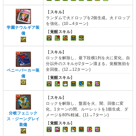
【
スキル
】
ランダムで火ドロップを2個生成。火ドロップ
を強化。(10→4ターン)
学園テウルギア装
【
覚醒スキル
】
備
【
スキル
】
ロックを解除し、最下段横1列を火に変化。自
分以外のスキルが2ターン溜まる。覚醒無効を
全回復。(12→12ターン)
ペニーパーカー装
備
【
覚醒スキル
】
【
スキル
】
ロックを解除し、盤面を火、闇、回復に変
化。1ターンの間、ルーレットを1個生成、ダ
分岐フェニック
メージを80%軽減。(11→7ターン)
ス・ジーングレイ
【
覚醒スキル
】
装備