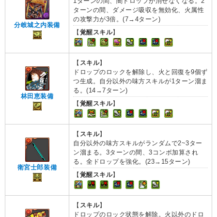
1ターンの間、闇ドロップが消せなくなる。2
ターンの間、ダメージ吸収を無効化、火属性
の攻撃力が3倍。(7→4ターン)
分岐城之内装備
【
覚醒スキル
】
【
スキル
】
ドロップのロックを解除し、火と回復を9個ず
つ生成。自分以外の味方スキルが1ターン溜ま
る。(14→7ターン)
林田恵装備
【
覚醒スキル
】
【
スキル
】
自分以外の味方スキルがランダムで2~3ター
ン溜まる。3ターンの間、3コンボ加算され
る。全ドロップを強化。(23→15ターン)
衛宮士郎装備
【
覚醒スキル
】
【
スキル
】
ドロップのロック状態を解除。火以外のドロ