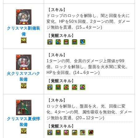
【
スキル
】
ドロップのロックを解除し、闇と回復を火に
変化。HPを50％回復。2ターンの間、ダメー
ジ無効を貫通。(15→4ターン)
クリスマス劉備装
備
【
覚醒スキル
】
【
スキル
】
1ターンの間、全員のダメージ上限値が99
億。ロックを解除し、盤面を火水闇に変化。
HPを全回復。(14→6ターン)
火クリスマスハク
装備
【
覚醒スキル
】
【
スキル
】
ロックを解除し、盤面を火、光、回復に変
化。4ターンの間、属性吸収を無効化、ダメー
ジ無効を貫通。(20→12ターン)
クリスマス夏侯惇
装備
【
覚醒スキル
】