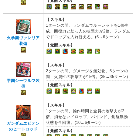
【
覚醒スキル
】
【
スキル
】
1ターンの間、ランダムでルーレットを1個生
成、回復力と助っ人の攻撃力が2倍。ランダム
でドロップを入れ替える。(6→6ターン)
火学園ヴァレリア
装備
【
覚醒スキル
】
【
スキル
】
2ターンの間、ダメージを無効化。5ターンの
間、火属性の攻撃力が15倍。(35→35ターン)
学園シーウルフ装
【
覚醒スキル
】
備
【
スキル
】
1ターンの間、操作時間と全員の攻撃力が2
倍。消せないドロップ、バインド、覚醒無効
状態を全回復。(10→6ターン)
ガンダムエピオン
のヒートロッド
【
覚醒スキル
】