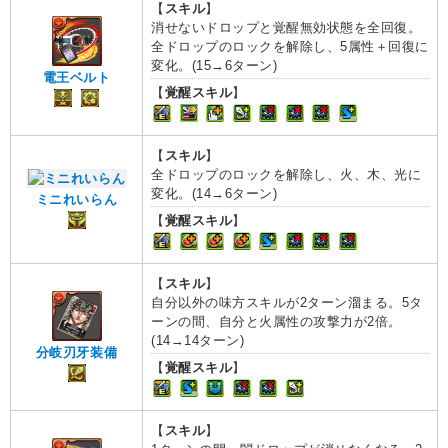
【
スキル
】
消せないドロップと覚醒無効状態を全回復。
全ドロップのロックを解除し、5属性＋回復に
変化。(15→6ターン)
電王ベルト
【
覚醒スキル
】
【
スキル
】
全ドロップのロックを解除し、火、木、光に
変化。(14→6ターン)
ミニれいらん
【
覚醒スキル
】
【
スキル
】
自分以外の味方スキルが2ターン溜まる。5タ
ーンの間、自分と火属性の攻撃力が2倍。
(14→14ターン)
分岐刃牙装備
【
覚醒スキル
】
【
スキル
】