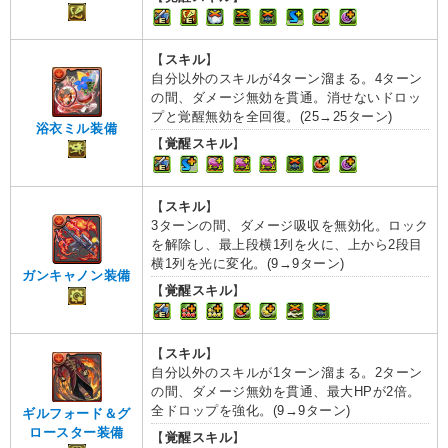
【
スキル
】
自分以外のスキルが4ターン溜まる。4ターン
の間、ダメージ無効を貫通。消せないドロッ
プと覚醒無効を全回復。(25→25ターン)
浴衣ミル装備
【
覚醒スキル
】
【
スキル
】
3ターンの間、ダメージ吸収を無効化。ロック
を解除し、最上段横1列を火に、上から2段目
横1列を光に変化。(9→9ターン)
ガンキャノン装備
【
覚醒スキル
】
【
スキル
】
自分以外のスキルが1ターン溜まる。2ターン
の間、ダメージ無効を貫通、最大HPが2倍。
全ドロップを強化。(9→9ターン)
ギルフォード＆グ
ロースター装備
【
覚醒スキル
】