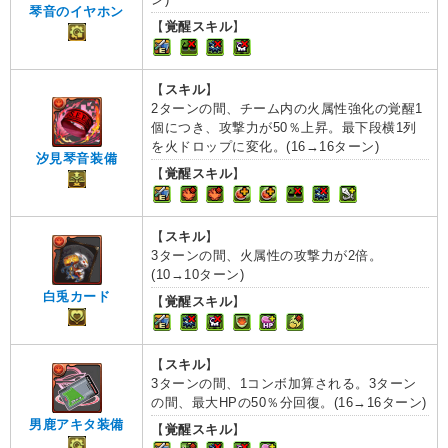
琴音のイヤホン
【
覚醒スキル
】
【
スキル
】
2ターンの間、チーム内の火属性強化の覚醒1
個につき、攻撃力が50％上昇。最下段横1列
を火ドロップに変化。(16→16ターン)
汐見琴音装備
【
覚醒スキル
】
【
スキル
】
3ターンの間、火属性の攻撃力が2倍。
(10→10ターン)
白兎カード
【
覚醒スキル
】
【
スキル
】
3ターンの間、1コンボ加算される。3ターン
の間、最大HPの50％分回復。(16→16ターン)
男鹿アキタ装備
【
覚醒スキル
】