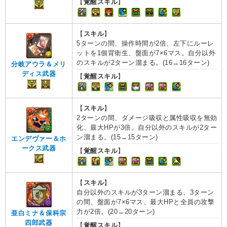
【
覚醒スキル
】
【
スキル
】
5ターンの間、操作時間が2倍、左下にルーレ
ットを1個背衛生、盤面が7×6マス。自分以外
のスキルが2ターン溜まる。(16→16ターン)
分岐アウラ＆メリ
ディス武器
【
覚醒スキル
】
【
スキル
】
2ターンの間、ダメージ吸収と属性吸収を無効
化、最大HPが3倍。自分以外のスキルが2ター
ン溜まる。(15→15ターン)
エンデヴァー＆ホ
ークス武器
【
覚醒スキル
】
【
スキル
】
自分以外のスキルが3ターン溜まる。3ターン
の間、盤面が7×6マス、最大HPと全員の攻撃
力が2倍。(20→20ターン)
亜白ミナ＆保科宗
四郎武器
【
覚醒スキル
】