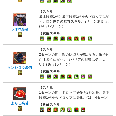
【
スキル
】
最上段横1列と最下段横1列を火ドロップに変
化。自分以外の味方スキルが2ターン溜まる。
(14→12ターン)
ラオウ装備
【
覚醒スキル
】
【
スキル
】
2ターンの間、敵の防御力が0になる。敵全体
が木属性に変化。（バリアの影響は受けな
い）(16→16ターン)
ケンシロウ装備
【
覚醒スキル
】
【
スキル
】
1ターンの間、ドロップ操作を2秒延長。最下
段横1列を火ドロップに変化。(11→4ターン)
あらし装備
【
覚醒スキル
】