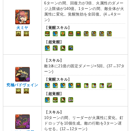
6ターンの間、回復力が3倍、火属性のダメー
ジ上限値が140億。1ターンの間、敵全体が火
属性に変化。覚醒無効を全回復。(4→4ター
ン)
火ミヤ
【
覚醒スキル
】
【
超覚醒
】
【
スキル
】
敵1体に21億の固定ダメージ×5回。(37→37タ
ーン)
【
覚醒スキル
】
究極バドヴェイン
【
超覚醒
】
【
スキル
】
10ターンの間、リーダーが火属性に変化。釘
ドロップを10個生成。敵の行動を3ターン遅
らせる。(12→12ターン)