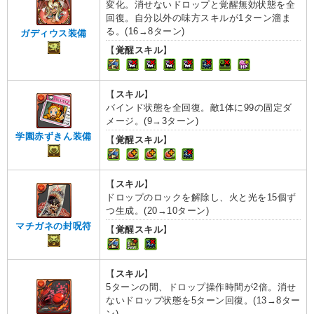
変化。消せないドロップと覚醒無効状態を全
回復。自分以外の味方スキルが1ターン溜ま
る。(16→8ターン)
ガディウス装備
【
覚醒スキル
】
【
スキル
】
バインド状態を全回復。敵1体に99の固定ダ
メージ。(9→3ターン)
学園赤ずきん装備
【
覚醒スキル
】
【
スキル
】
ドロップのロックを解除し、火と光を15個ず
つ生成。(20→10ターン)
マチガネの封呪符
【
覚醒スキル
】
【
スキル
】
5ターンの間、ドロップ操作時間が2倍。消せ
ないドロップ状態を5ターン回復。(13→8ター
ン)