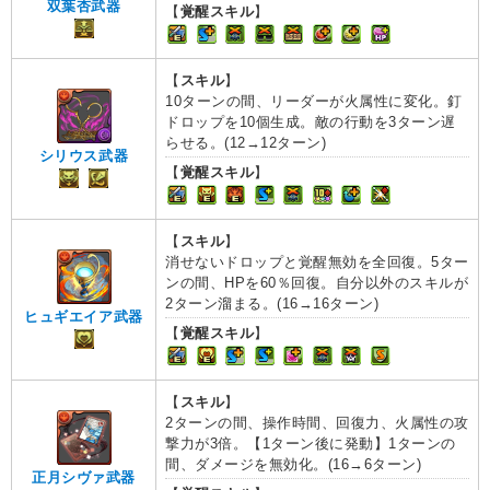
双葉杏武器
【
覚醒スキル
】
【
スキル
】
10ターンの間、リーダーが火属性に変化。釘
ドロップを10個生成。敵の行動を3ターン遅
らせる。(12→12ターン)
シリウス武器
【
覚醒スキル
】
【
スキル
】
消せないドロップと覚醒無効を全回復。5ター
ンの間、HPを60％回復。自分以外のスキルが
2ターン溜まる。(16→16ターン)
ヒュギエイア武器
【
覚醒スキル
】
【
スキル
】
2ターンの間、操作時間、回復力、火属性の攻
撃力が3倍。【1ターン後に発動】1ターンの
間、ダメージを無効化。(16→6ターン)
正月シヴァ武器