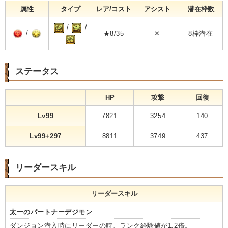
属性
タイプ
レア/コスト
アシスト
潜在枠数
/
/
/
★8/35
✕
8枠潜在
ステータス
HP
攻撃
回復
Lv99
7821
3254
140
Lv99+297
8811
3749
437
リーダースキル
リーダースキル
太一のパートナーデジモン
ダンジョン潜入時にリーダーの時、ランク経験値が1.2倍。