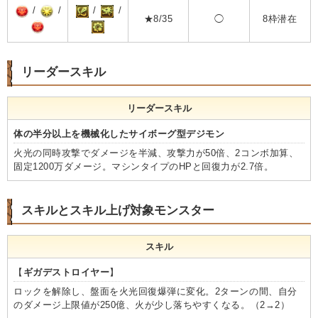
/
/
/
/
★8/35
◯
8枠潜在
リーダースキル
リーダースキル
体の半分以上を機械化したサイボーグ型デジモン
火光の同時攻撃でダメージを半減、攻撃力が50倍、2コンボ加算、
固定1200万ダメージ。マシンタイプのHPと回復力が2.7倍。
スキルとスキル上げ対象モンスター
スキル
【
ギガデストロイヤー
】
ロックを解除し、盤面を火光回復爆弾に変化。2ターンの間、自分
のダメージ上限値が250億、火が少し落ちやすくなる。（2→2）