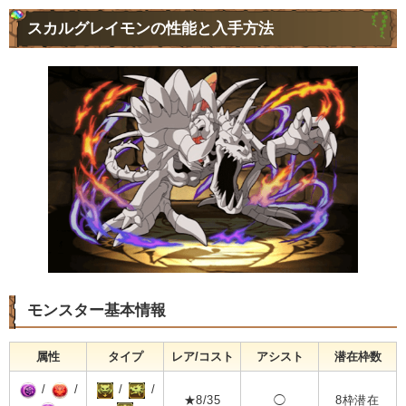
スカルグレイモンの性能と入手方法
モンスター基本情報
属性
タイプ
レア/コスト
アシスト
潜在枠数
/
/
/
/
★8/35
◯
8枠潜在