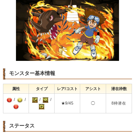
モンスター基本情報
属性
タイプ
レア/コスト
アシスト
潜在枠数
/
/
/
/
★9/45
◯
8枠潜在
ステータス