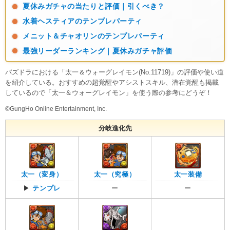
夏休みガチャの当たりと評価｜引くべき？
水着ヘスティアのテンプレパーティ
メニット＆チャオリンのテンプレパーティ
最強リーダーランキング｜夏休みガチャ評価
パズドラにおける「太一＆ウォーグレイモン(No.11719)」の評価や使い道
を紹介している。おすすめの超覚醒やアシストスキル、潜在覚醒も掲載
しているので「太一＆ウォーグレイモン」を使う際の参考にどうぞ！
©GungHo Online Entertainment, Inc.
分岐進化先
太一（変身）
太一（究極）
太一装備
▶
テンプレ
ー
ー