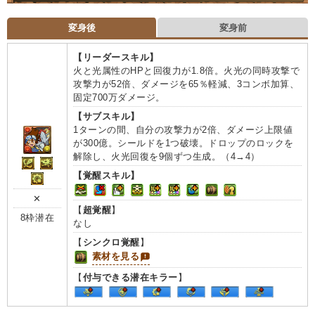
変身後
変身前
【リーダースキル】
火と光属性のHPと回復力が1.8倍。火光の同時攻撃で
攻撃力が52倍、ダメージを65％軽減、3コンボ加算、
固定700万ダメージ。
【サブスキル】
1ターンの間、自分の攻撃力が2倍、ダメージ上限値
が300億。シールドを1つ破壊。ドロップのロックを
解除し、火光回復を9個ずつ生成。（4→4）
【覚醒スキル】
✕
【
超覚醒
】
8枠潜在
なし
【
シンクロ覚醒
】
素材を見る
【
付与できる潜在キラー
】