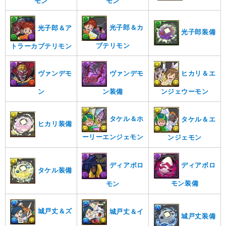
モン
モン
光子郎＆カ
光子郎＆ア
光子郎装備
ブテリモン
トラーカブテリモン
ヴァンデモ
ヴァンデモ
ヒカリ＆エ
ン
ン装備
ンジェウーモン
タケル＆ホ
タケル＆エ
ヒカリ装備
ーリーエンジェモン
ンジェモン
ディアボロ
ディアボロ
タケル装備
モン装備
モン
城戸丈＆ズ
城戸丈＆イ
城戸丈装備