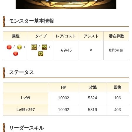
モンスター基本情報
属性
タイプ
レア/コスト
アシスト
潜在枠数
/
/
/
/
★9/45
✕
8枠潜在
ステータス
HP
攻撃
回復
Lv99
10002
5324
106
Lv99+297
10992
5819
403
リーダースキル