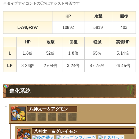
※タイプアイコン下の◯×はアシスト可否です
HP
攻撃
回復
Lv99,+297
10992
5819
403
HP
攻撃
回復
軽減
実質HP
L
1.8倍
52倍
1.8倍
65％
5.14倍
LF
3.24倍
2704倍
3.24倍
87.75％
26.45倍
進化系統
八神太一＆アグモン
八神太一＆グレイモン