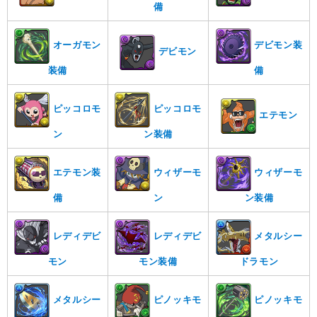
備
オーガモン
デビモン装
デビモン
装備
備
ピッコロモ
ピッコロモ
エテモン
ン
ン装備
エテモン装
ウィザーモ
ウィザーモ
備
ン
ン装備
レディデビ
レディデビ
メタルシー
モン
モン装備
ドラモン
メタルシー
ピノッキモ
ピノッキモ