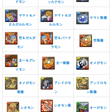
ドモン
ッカクモン
ヤマト＆メ
ヤマト＆ガ
ヤマト装備
タルガルルモン
ルルモン
空＆ガルダ
空＆バード
空装備
モン
ラモン
太一＆グレ
太一装備
オメガモン
イモン
オメガモン
アンドロモ
アンドロモ
装備
ン
ン装備
レオモン装
レオモン
オーガモン