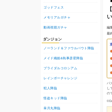
ゴッドフェス
メモリアルガチャ
動画視聴ガチャ
編
最
ダンジョン
ノーランド＆ファウルバウト降臨
メイド織姫&執事彦星降臨
ブライダルコロシアム
レインボーチャレンジ
パ
犯人降臨
し
の
怪盗キッド降臨
©Gu
皐月丸降臨