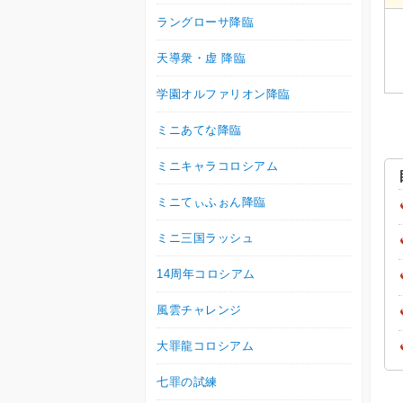
ラングローサ降臨
天導衆・虚 降臨
学園オルファリオン降臨
ミニあてな降臨
ミニキャラコロシアム
ミニてぃふぉん降臨
ミニ三国ラッシュ
14周年コロシアム
風雲チャレンジ
大罪龍コロシアム
七罪の試練