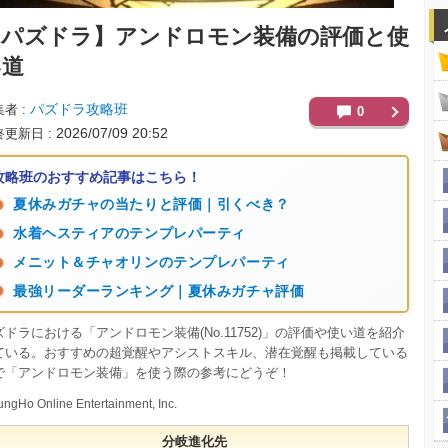
【パズドラ】
アンドロモン装備の評価と使
い道
パズドラ攻略班
集者
0
2026/07/09 20:52
終更新日
攻略班のおすすめ記事はこちら！
夏休みガチャの当たりと評価｜引くべき？
水着ヘスティアのテンプレパーティ
メニット＆チャオリンのテンプレパーティ
最強リーダーランキング｜夏休みガチャ評価
ズドラにおける「アンドロモン装備(No.11752)」の評価や使い道を紹介
ている。おすすめの超覚醒やアシストスキル、潜在覚醒も掲載している
で「アンドロモン装備」を使う際の参考にどうぞ！
ngHo Online Entertainment, Inc.
分岐進化先