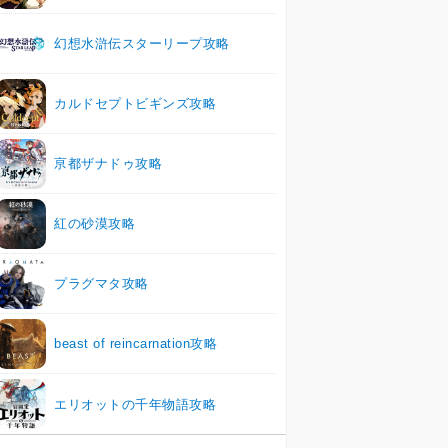
幻想水滸伝スターリープ攻略
カルドセプトビギンズ攻略
亰都ザナドゥ攻略
紅の砂漠攻略
プラグマタ攻略
beast of reincarnation攻略
エリオットの千年物語攻略