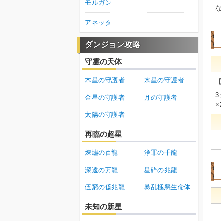
モルガン
アネッタ
ダンジョン攻略
守霊の天体
木星の守護者
水星の守護者
金星の守護者
月の守護者
×
太陽の守護者
再臨の超星
煉燼の百龍
浄罪の千龍
深遠の万龍
星砕の兆龍
伍窮の億兆龍
暴乱極悪生命体
未知の新星