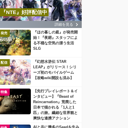
『NTE』好評配信中
詳細を見る
『ほの暮しの庭』が発売開
発売
始！『夜廻』スタッフによ
る不穏な空気の漂う生活
SLG
『幻想水滸伝 STAR
配信
LEAP』がリリース！シリ
ーズ初のモバイルゲーム
【攻略wiki開設も済み】
【先行プレイレポート＆イ
特集
ンタビュー】『Beast of
Reincarnation』荒廃した
日本で描かれる「1人と1
匹」の旅。繊細な世界観と
爽快な連携アクション
AIと共に幾多のSeedを生み