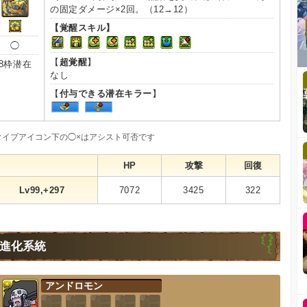
の固定ダメージ×2回。（12→12）
【覚醒スキル】
◯
【
超覚醒
】
8枠潜在
なし
【
付与できる潜在キラー
】
タイプアイコン下の◯×はアシスト可否です
HP
攻撃
回復
Lv99,+297
7072
3425
322
進化系統
アンドロモン