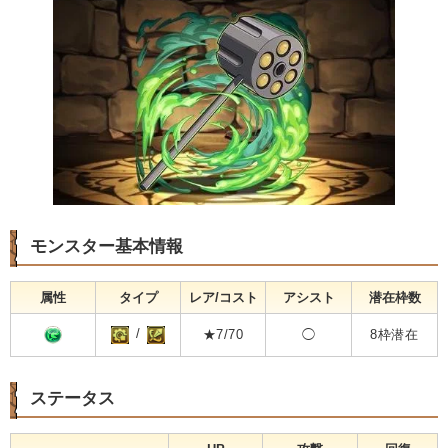
モンスター基本情報
属性
タイプ
レア/コスト
アシスト
潜在枠数
/
★7/70
◯
8枠潜在
ステータス