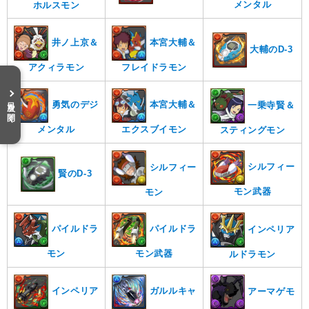
メンタル
ホルスモン
本宮大輔＆
井ノ上京＆
大輔のD-3
フレイドラモン
アクィラモン
目次を開く
勇気のデジ
本宮大輔＆
一乗寺賢＆
メンタル
エクスブイモン
スティングモン
シルフィー
シルフィー
賢のD-3
モン武器
モン
パイルドラ
パイルドラ
インペリア
モン
モン武器
ルドラモン
ガルルキャ
インペリア
アーマゲモ