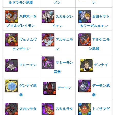
ノン
ルドラモン武器
ン
八神太一＆
スカルグレ
石田ヤマト
メタルグレイモン
イモン
＆ワーガルルモン
アルケニモ
ヴェノムヴ
アルケニモ
ン武器
ァンデモン
ン
マミーモン
マミーモン
ゲンナイ
武器
ゲンナイ武
デーモン武
デーモン
器
器
スカルサタ
スカルサタ
トノサマゲ