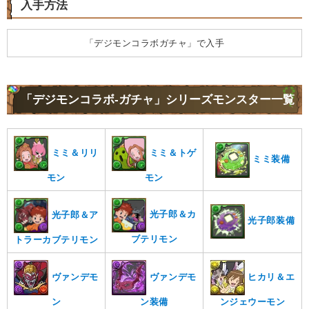
入手方法
「デジモンコラボガチャ」で入手
「デジモンコラボ-ガチャ」シリーズモンスター一覧
ミミ＆リリ
ミミ＆トゲ
ミミ装備
モン
モン
光子郎＆カ
光子郎＆ア
光子郎装備
ブテリモン
トラーカブテリモン
ヴァンデモ
ヴァンデモ
ヒカリ＆エ
ン
ン装備
ンジェウーモン