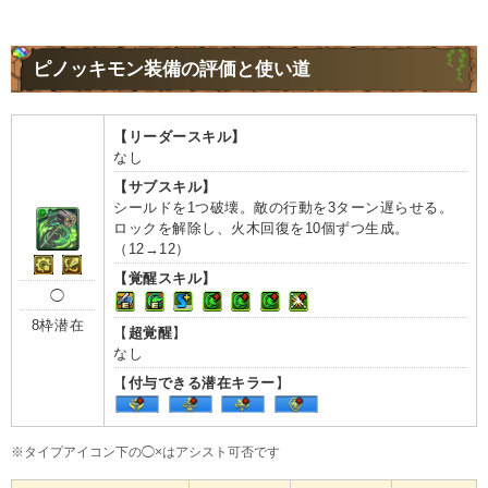
ピノッキモン装備の評価と使い道
【リーダースキル】
なし
【サブスキル】
シールドを1つ破壊。敵の行動を3ターン遅らせる。
ロックを解除し、火木回復を10個ずつ生成。
（12→12）
【覚醒スキル】
◯
8枠潜在
【
超覚醒
】
なし
【
付与できる潜在キラー
】
※タイプアイコン下の◯×はアシスト可否です