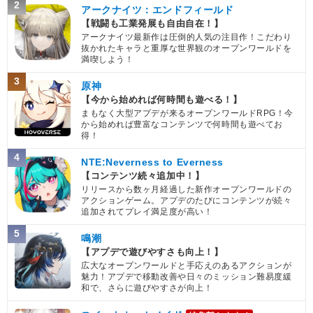
2
アークナイツ：エンドフィールド
【戦闘も工業発展も自由自在！】
アークナイツ最新作は圧倒的人気の注目作！こだわり
抜かれたキャラと重厚な世界観のオープンワールドを
満喫しよう！
3
原神
【今から始めれば何時間も遊べる！】
まもなく大型アプデが来るオープンワールドRPG！今
から始めれば豊富なコンテンツで何時間も遊べてお
得！
4
NTE:Neverness to Everness
【コンテンツ続々追加中！】
リリースから数ヶ月経過した新作オープンワールドの
アクションゲーム。アプデのたびにコンテンツが続々
追加されてプレイ満足度が高い！
5
鳴潮
【アプデで遊びやすさも向上！】
広大なオープンワールドと手応えのあるアクションが
魅力！アプデで移動改善や日々のミッション難易度緩
和で、さらに遊びやすさが向上！