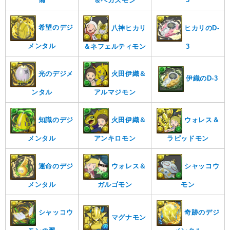
＆ペガスモン
希望のデジ
八神ヒカリ
ヒカリのD-
メンタル
＆ネフェルティモン
3
光のデジメ
火田伊織＆
伊織のD-3
ンタル
アルマジモン
知識のデジ
火田伊織＆
ウォレス＆
メンタル
アンキロモン
ラピッドモン
シャッコウ
運命のデジ
ウォレス＆
モン
メンタル
ガルゴモン
奇跡のデジ
シャッコウ
マグナモン