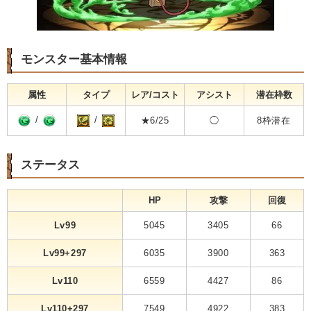
モンスター基本情報
属性
タイプ
レア/コスト
アシスト
潜在枠数
/
/
★6/25
◯
8枠潜在
ステータス
HP
攻撃
回復
Lv99
5045
3405
66
Lv99+297
6035
3900
363
Lv110
6559
4427
86
Lv110+297
7549
4922
383