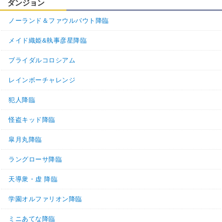
ダンジョン
ノーランド＆ファウルバウト降臨
メイド織姫&執事彦星降臨
ブライダルコロシアム
レインボーチャレンジ
犯人降臨
怪盗キッド降臨
皐月丸降臨
ラングローサ降臨
天導衆・虚 降臨
学園オルファリオン降臨
ミニあてな降臨