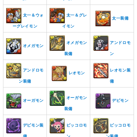
太一＆ウォ
太一＆グレ
太一装備
ーグレイモン
イモン
オメガモン
アンドロモ
オメガモン
装備
ン
アンドロモ
レオモン装
レオモン
ン装備
備
オーガモン
オーガモン
デビモン
装備
デビモン装
ピッコロモ
ピッコロモ
備
ン
ン装備