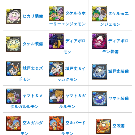
タケル＆ホ
タケル＆エ
ヒカリ装備
ーリーエンジェモン
ンジェモン
ディアボロ
ディアボロ
タケル装備
モン装備
モン
城戸丈＆ズ
城戸丈＆イ
城戸丈装備
ドモン
ッカクモン
ヤマト＆メ
ヤマト＆ガ
ヤマト装備
タルガルルモン
ルルモン
空＆ガルダ
空＆バード
空装備
モン
ラモン