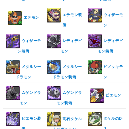
エテモン装
ウィザーモ
エテモン
備
ン
ウィザーモ
レディデビ
レディデビ
ン装備
モン
モン装備
メタルシー
メタルシー
ピノッキモ
ドラモン
ドラモン装備
ン
ムゲンドラ
ムゲンドラ
ピエモン
モン
モン装備
タケルのD-
ピエモン装
高石タケル
3
備