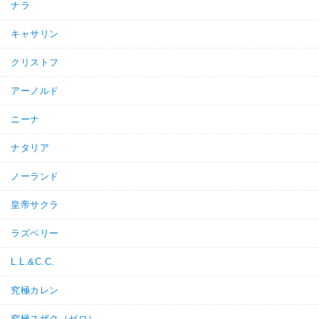
ナラ
キャサリン
クリストフ
アーノルド
ニーナ
ナタリア
ノーランド
皇帝サクラ
ラズベリー
L.L.&C.C.
究極カレン
究極スザク（ゼロ）