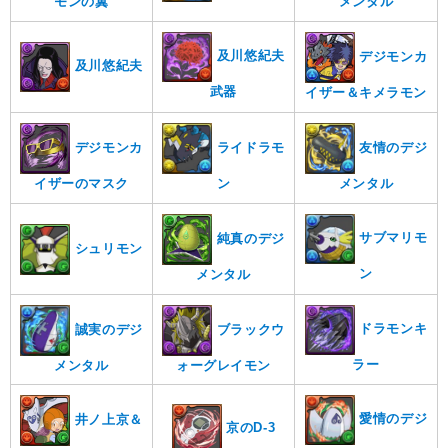
メンタル
モンの翼
及川悠紀夫
デジモンカ
及川悠紀夫
武器
イザー＆キメラモン
ライドラモ
友情のデジ
デジモンカ
ン
メンタル
イザーのマスク
サブマリモ
純真のデジ
シュリモン
ン
メンタル
ドラモンキ
誠実のデジ
ブラックウ
ラー
メンタル
ォーグレイモン
愛情のデジ
井ノ上京＆
京のD-3