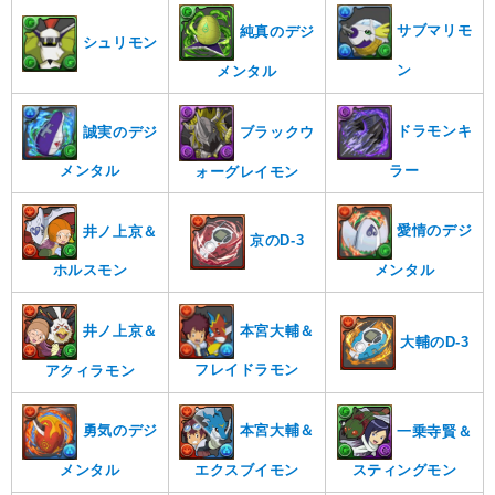
サブマリモ
純真のデジ
シュリモン
ン
メンタル
ドラモンキ
誠実のデジ
ブラックウ
ラー
メンタル
ォーグレイモン
愛情のデジ
井ノ上京＆
京のD-3
メンタル
ホルスモン
本宮大輔＆
井ノ上京＆
大輔のD-3
フレイドラモン
アクィラモン
勇気のデジ
本宮大輔＆
一乗寺賢＆
メンタル
エクスブイモン
スティングモン