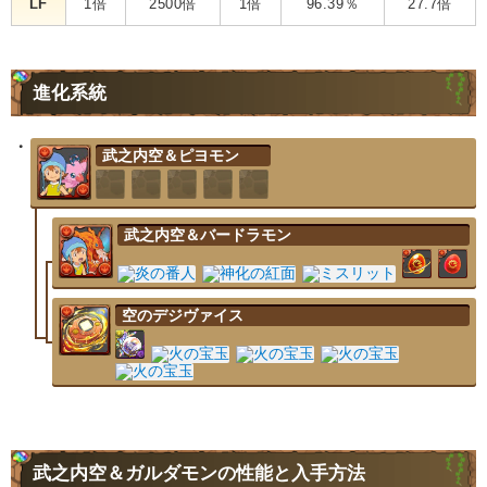
LF
1倍
2500倍
1倍
96.39％
27.7倍
進化系統
武之内空＆ピヨモン
武之内空＆バードラモン
空のデジヴァイス
武之内空＆ガルダモンの性能と入手方法