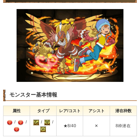
モンスター基本情報
属性
タイプ
レア/コスト
アシスト
潜在枠数
/
/
/
/
★8/40
✕
8枠潜在