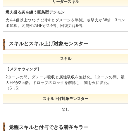
リーダースキル
燃え盛る炎を纏う巨鳥型デジモン
火を4個以上つなげて消すとダメージを半減、攻撃力が38倍、3コン
ボ加算。火属性のHPが2.4倍、回復力は6倍。
スキルとスキル上げ対象モンスター
スキル
【
メテオウィング
】
2ターンの間、ダメージ吸収と属性吸収を無効化。1ターンの間、最
大HPが2.5倍。ドロップのロックを解除し、闇を火に変化。
（5→5）
スキル上げ対象モンスター
なし
覚醒スキルと付与できる潜在キラー