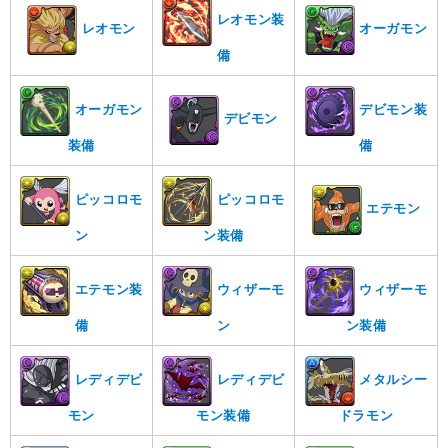
レオモン装
レオモン
オーガモン
備
オーガモン
デビモン装
デビモン
装備
備
ピッコロモ
ピッコロモ
エテモン
ン
ン装備
エテモン装
ウィザーモ
ウィザーモ
備
ン
ン装備
レディデビ
レディデビ
メタルシー
モン
モン装備
ドラモン