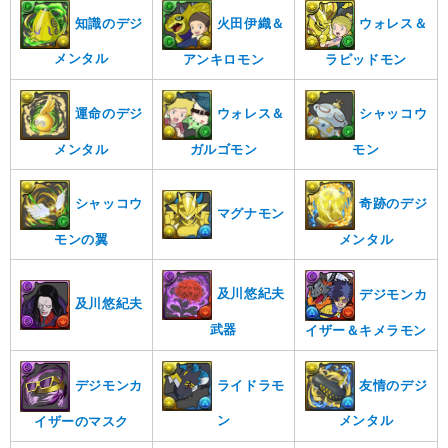
知識のデジ
火田伊織＆
ウォレス＆
メンタル
アンキロモン
ラピッドモン
シャッコウ
運命のデジ
ウォレス＆
モン
メンタル
ガルゴモン
奇跡のデジ
シャッコウ
マグナモン
メンタル
モンの翼
及川悠紀夫
デジモンカ
及川悠紀夫
武器
イザー＆キメラモン
ライドラモ
友情のデジ
デジモンカ
ン
メンタル
イザーのマスク