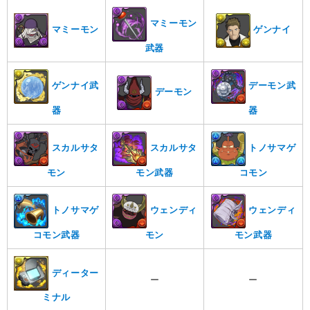
マミーモン
マミーモン
ゲンナイ
武器
ゲンナイ武
デーモン武
デーモン
器
器
スカルサタ
スカルサタ
トノサマゲ
モン
モン武器
コモン
トノサマゲ
ウェンディ
ウェンディ
コモン武器
モン
モン武器
ディーター
ー
ー
ミナル