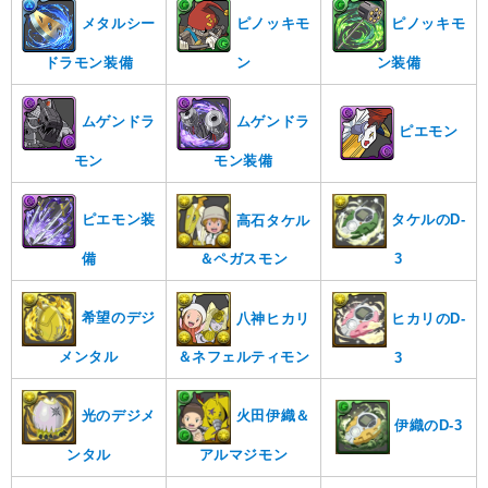
メタルシー
ピノッキモ
ピノッキモ
ドラモン装備
ン
ン装備
ムゲンドラ
ムゲンドラ
ピエモン
モン
モン装備
タケルのD-
ピエモン装
高石タケル
3
備
＆ペガスモン
希望のデジ
八神ヒカリ
ヒカリのD-
メンタル
＆ネフェルティモン
3
光のデジメ
火田伊織＆
伊織のD-3
ンタル
アルマジモン