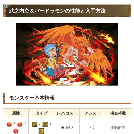
武之内空＆バードラモンの性能と入手方法
モンスター基本情報
属性
タイプ
レア/コスト
アシスト
潜在枠数
/
/
/
/
★8/40
◯
8枠潜在