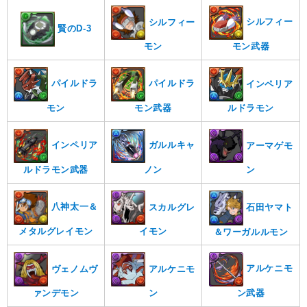
シルフィー
シルフィー
賢のD-3
モン武器
モン
パイルドラ
パイルドラ
インペリア
モン
モン武器
ルドラモン
ガルルキャ
インペリア
アーマゲモ
ノン
ルドラモン武器
ン
八神太一＆
スカルグレ
石田ヤマト
メタルグレイモン
イモン
＆ワーガルルモン
アルケニモ
ヴェノムヴ
アルケニモ
ン武器
ァンデモン
ン