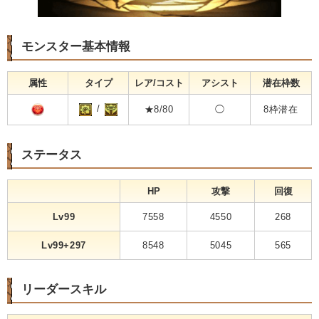
モンスター基本情報
属性
タイプ
レア/コスト
アシスト
潜在枠数
/
★8/80
◯
8枠潜在
ステータス
HP
攻撃
回復
Lv99
7558
4550
268
Lv99+297
8548
5045
565
リーダースキル