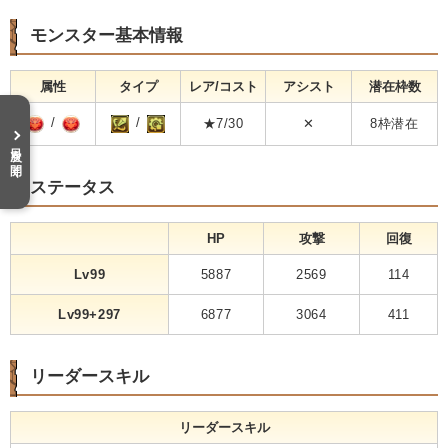
モンスター基本情報
属性
タイプ
レア/コスト
アシスト
潜在枠数
/
/
★7/30
✕
8枠潜在
目次を開く
ステータス
HP
攻撃
回復
Lv99
5887
2569
114
Lv99+297
6877
3064
411
リーダースキル
リーダースキル