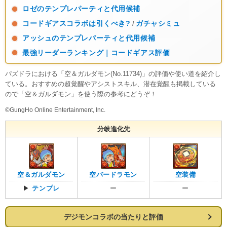
ロゼのテンプレパーティと代用候補
コードギアスコラボは引くべき?
ガチャシミュ
/
アッシュのテンプレパーティと代用候補
最強リーダーランキング｜コードギアス評価
パズドラにおける「空＆ガルダモン(No.11734)」の評価や使い道を紹介し
ている。おすすめの超覚醒やアシストスキル、潜在覚醒も掲載している
ので「空＆ガルダモン」を使う際の参考にどうぞ！
©GungHo Online Entertainment, Inc.
分岐進化先
空＆ガルダモン
空バードラモン
空装備
▶
テンプレ
ー
ー
デジモンコラボの当たりと評価