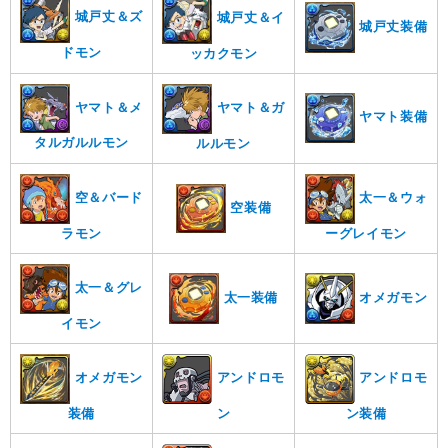
城戸丈＆ズ
城戸丈＆イ
城戸丈装備
ドモン
ッカクモン
ヤマト＆メ
ヤマト＆ガ
ヤマト装備
タルガルルモン
ルルモン
空＆バード
太一＆ウォ
空装備
ラモン
ーグレイモン
太一＆グレ
太一装備
オメガモン
イモン
オメガモン
アンドロモ
アンドロモ
装備
ン
ン装備