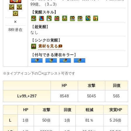
99億。（3→3）
【覚醒スキル】
✕
【
超覚醒
】
8枠潜在
なし
【
シンクロ覚醒
】
素材を見る
【
付与できる潜在キラー
】
※タイプアイコン下の◯×はアシスト可否です
HP
攻撃
回復
Lv99,+297
8548
5045
565
HP
攻撃
回復
軽減
実質HP
L
1倍
50倍
1倍
81％
5.26倍