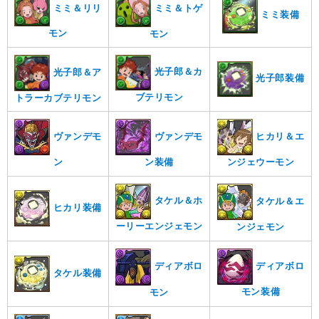
ミミ＆リリ
ミミ＆トゲ
ミミ装備
モン
モン
光子郎＆カ
光子郎＆ア
光子郎装備
ブテリモン
トラーカブテリモン
ヴァンデモ
ヴァンデモ
ヒカリ＆エ
ン
ン装備
ンジェウーモン
タケル＆ホ
タケル＆エ
ヒカリ装備
ーリーエンジェモン
ンジェモン
ディアボロ
ディアボロ
タケル装備
モン装備
モン