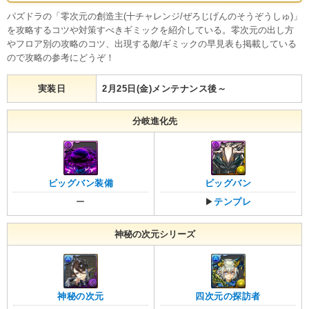
パズドラの「零次元の創造主(十チャレンジ/ぜろじげんのそうぞうしゅ)」
を攻略するコツや対策すべきギミックを紹介している。零次元の出し方
やフロア別の攻略のコツ、出現する敵/ギミックの早見表も掲載している
ので攻略の参考にどうぞ！
実装日
2月25日(金)メンテナンス後～
分岐進化先
ビッグバン装備
ビッグバン
ー
▶
テンプレ
神秘の次元シリーズ
神秘の次元
四次元の探訪者