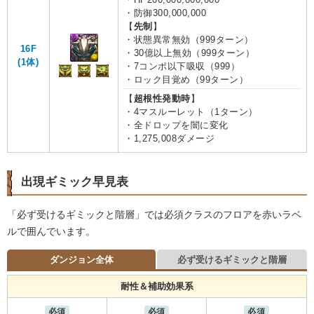
・防御300,000,000
【
先制
】
・状態異常無効（999ターン）
16F
・30億以上無効（999ターン）
(1体)
・7コンボ以下吸収（999）
・ロック目覚め（99ターン）
【
超根性発動時
】
・4マスルーレット（1ターン）
・全ドロップを闇に変化
・1,275,008ダメージ
出現ギミック早見表
「必ず受けるギミックと階層」では必須クラスのフロアを赤いラベ
ルで囲んでいます。
ダンジョン全体
必ず受けるギミックと階層
耐性＆補助効果系
必須
必須
必須