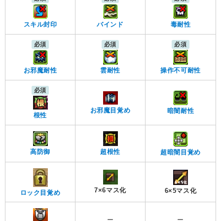
スキル封印
バインド
毒耐性
必須
必須
必須
お邪魔耐性
雲耐性
操作不可耐性
必須
お邪魔目覚め
暗闇耐性
根性
高防御
超根性
超暗闇目覚め
7×6マス化
6×5マス化
ロック目覚め
ー
ー