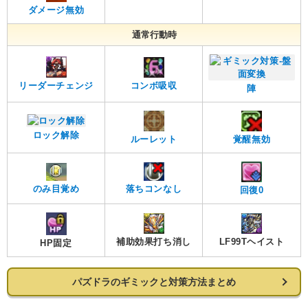
ダメージ無効
通常行動時
リーダーチェンジ
コンボ吸収
陣
ロック解除
ルーレット
覚醒無効
のみ目覚め
落ちコンなし
回復0
補助効果打ち消し
LF99Tヘイスト
HP固定
パズドラのギミックと対策方法まとめ