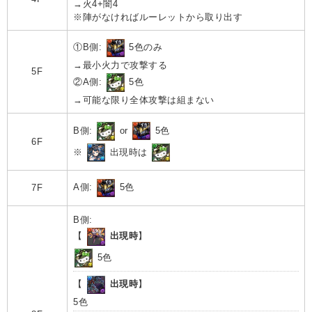
→火4+闇4
※陣がなければルーレットから取り出す
①B側:
5色のみ
→最小火力で攻撃する
5F
②A側:
5色
→可能な限り全体攻撃は組まない
B側:
or
5色
6F
※
出現時は
A側:
5色
7F
B側:
【
出現時
】
5色
【
出現時
】
5色