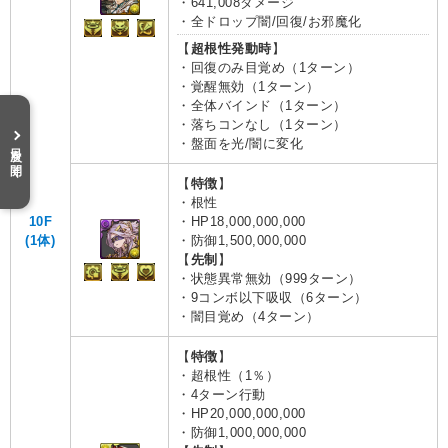
・641,008ダメージ
・全ドロップ闇/回復/お邪魔化
【
超根性発動時
】
・回復のみ目覚め（1ターン）
・覚醒無効（1ターン）
・全体バインド（1ターン）
・落ちコンなし（1ターン）
・盤面を光/闇に変化
目次を開く
【
特徴
】
・根性
10F
・HP18,000,000,000
(1体)
・防御1,500,000,000
【
先制
】
・状態異常無効（999ターン）
・9コンボ以下吸収（6ターン）
・闇目覚め（4ターン）
【
特徴
】
・超根性（1％）
・4ターン行動
・HP20,000,000,000
・防御1,000,000,000