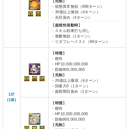
【
先制
】
・状態異常無効（999ターン）
・30億以上無効（4ターン）
・光目覚め（4ターン）
【
超根性発動時
】
・スキル効果打ち消し
・覚醒無効（1ターン）
・リダフレヘイスト（99ターン）
【
特徴
】
・根性
・HP10,000,000,000
・防御800,000,000
【
先制
】
・20億以上吸収（6ターン）
・回復力0（1ターン）
・超暗闇目覚め（1ターン）
11F
(1体)
【
特徴
】
・根性
・HP10,000,000,000
・防御800,000,000
【
先制
】