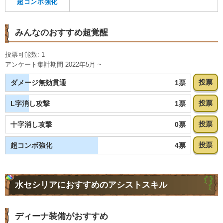
超コンボ強化
みんなのおすすめ超覚醒
投票可能数: 1
アンケート集計期間 2022年5月 ~
投票
1票
ダメージ無効貫通
投票
1票
L字消し攻撃
投票
0票
十字消し攻撃
投票
4票
超コンボ強化
水セシリアにおすすめのアシストスキル
ディーナ装備がおすすめ