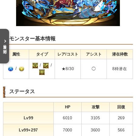
モンスター基本情報
目次を開く
属性
タイプ
レア/コスト
アシスト
潜在枠数
/
/
/
★8/30
◯
8枠潜在
ステータス
HP
攻撃
回復
Lv99
6010
3105
269
Lv99+297
7000
3600
566