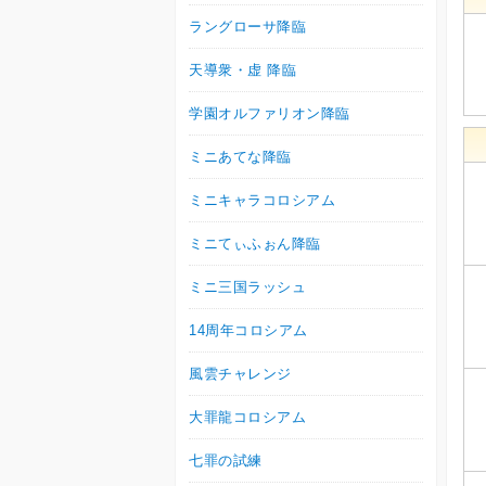
ラングローサ降臨
天導衆・虚 降臨
学園オルファリオン降臨
ミニあてな降臨
ミニキャラコロシアム
ミニてぃふぉん降臨
ミニ三国ラッシュ
14周年コロシアム
風雲チャレンジ
大罪龍コロシアム
七罪の試練