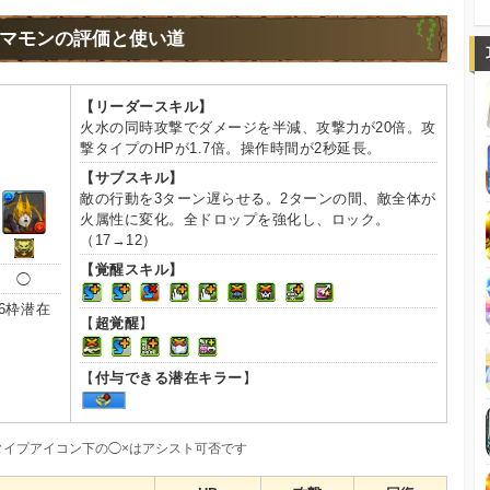
マモンの評価と使い道
【リーダースキル】
火水の同時攻撃でダメージを半減、攻撃力が20倍。攻
撃タイプのHPが1.7倍。操作時間が2秒延長。
【サブスキル】
敵の行動を3ターン遅らせる。2ターンの間、敵全体が
火属性に変化。全ドロップを強化し、ロック。
（17→12）
【覚醒スキル】
◯
6枠潜在
【
超覚醒
】
【
付与できる潜在キラー
】
タイプアイコン下の◯×はアシスト可否です