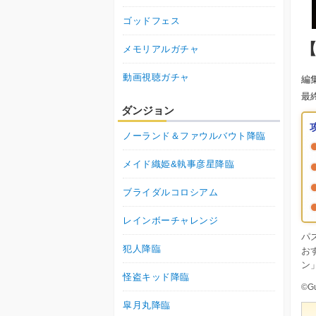
ゴッドフェス
メモリアルガチャ
動画視聴ガチャ
編
最
ダンジョン
ノーランド＆ファウルバウト降臨
メイド織姫&執事彦星降臨
ブライダルコロシアム
レインボーチャレンジ
パ
犯人降臨
お
ン
怪盗キッド降臨
©Gu
皐月丸降臨