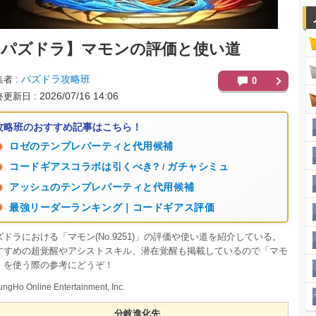
【パズドラ】
マモンの評価と使い道
パズドラ攻略班
集者
0
2026/07/16 14:06
終更新日
攻略班のおすすめ記事はこちら！
ロゼのテンプレパーティと代用候補
コードギアスコラボは引くべき?
ガチャシミュ
/
アッシュのテンプレパーティと代用候補
最強リーダーランキング｜コードギアス評価
ズドラにおける「マモン(No.9251)」の評価や使い道を紹介している。
すすめの超覚醒やアシストスキル、潜在覚醒も掲載しているので「マモ
」を使う際の参考にどうぞ！
ngHo Online Entertainment, Inc.
分岐進化先