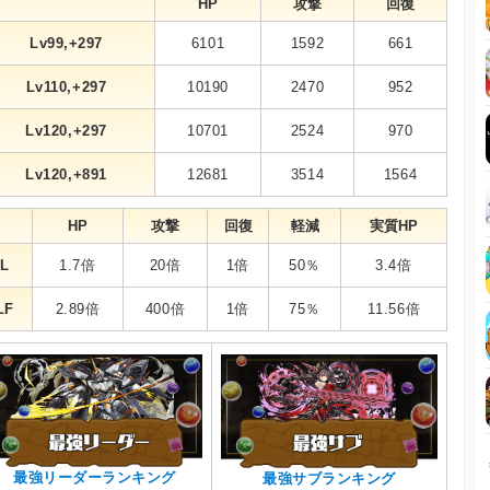
HP
攻撃
回復
Lv99,+297
6101
1592
661
Lv110,+297
10190
2470
952
Lv120,+297
10701
2524
970
Lv120,+891
12681
3514
1564
HP
攻撃
回復
軽減
実質HP
L
1.7倍
20倍
1倍
50％
3.4倍
LF
2.89倍
400倍
1倍
75％
11.56倍
最強リーダーランキング
最強サブランキング