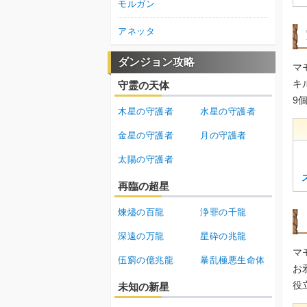
モルガン
アネッタ
ダンジョン攻略
マ
キ
守霊の天体
9
木星の守護者
水星の守護者
金星の守護者
月の守護者
太陽の守護者
再臨の超星
煉燼の百龍
浄罪の千龍
深遠の万龍
星砕の兆龍
マ
伍窮の億兆龍
暴乱極悪生命体
お
役
未知の新星