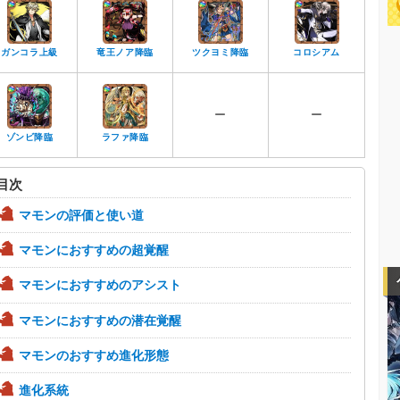
ガンコラ上級
竜王ノア降臨
ツクヨミ降臨
コロシアム
ー
ー
ゾンビ降臨
ラファ降臨
目次
マモンの評価と使い道
マモンにおすすめの超覚醒
マモンにおすすめのアシスト
マモンにおすすめの潜在覚醒
マモンのおすすめ進化形態
進化系統