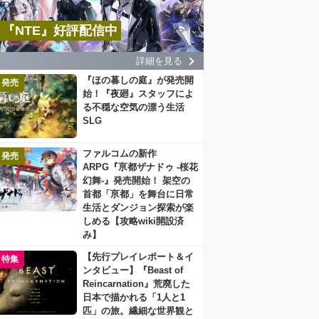
『NTE』好評配信中
詳細を見る
『ほの暮しの庭』が発売開
発売
始！『夜廻』スタッフによ
る不穏な空気の漂う生活
SLG
ファルコムの新作
発売
ARPG『亰都ザナドゥ -桜花
幻舞-』発売開始！ 架空の
首都「亰都」を舞台に日常
生活とダンジョン探索が楽
しめる【攻略wiki開設済
み】
【先行プレイレポート＆イ
特集
ンタビュー】『Beast of
Reincarnation』荒廃した
日本で描かれる「1人と1
匹」の旅。繊細な世界観と