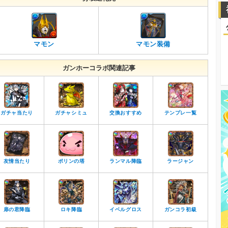
マモン
マモン装備
ガンホーコラボ関連記事
ガチャ当たり
ガチャシミュ
交換おすすめ
テンプレ一覧
友情当たり
ポリンの塔
ランマル降臨
ラージャン
扉の君降臨
ロキ降臨
イベルグロス
ガンコラ初級