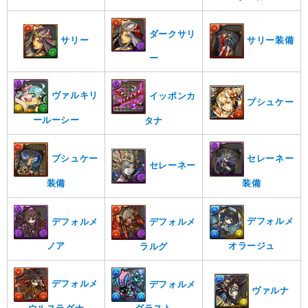
ダークサリ
サリー装備
サリー
ー
ヴァルキリ
イッポンカ
プシュケー
ールーシー
タナ
セレーネー
プシュケー
セレーネー
装備
装備
デフォルメ
デフォルメ
デフォルメ
オラージュ
ノア
ラルグ
デフォルメ
デフォルメ
ヴァルナ