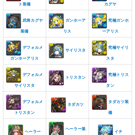
ト装備
カグヤ
武将カグヤ
ガンホーア
究極ガンホ
装備
リス
ーアリス
デフォルメ
究極サイリ
サイリスタ
ガンホーアリス
スタ
デフォルメ
究極トリス
トリスタン
サイリスタ
タン
デフォルメ
タダカツ装
タダカツ
トリスタン
備
ヘーラー装
ヘーラー
イチ