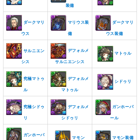
装備
ダークマリ
マリウス装
ダークマリ
ウス
備
ウス装備
デフォルメ
サルニエン
マトゥル
サルニエンシス
シス
究極マトゥ
デフォルメ
シドゥリ
ル
マトゥル
究極シドゥ
デフォルメ
ガンホーパ
リ
シドゥリ
ール
ガンホーパ
マモン
マモン装備