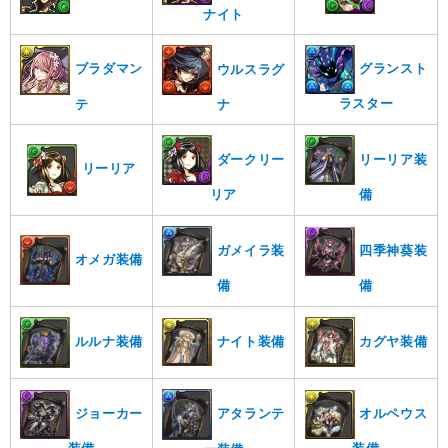
ナイト
グランスト
ブラダマン
ウルスラグ
ラスター
テ
ナ
ダークリー
リーリア装
リーリア
リア
備
ガメイラ装
四季神葵装
オメガ装備
備
備
ナイト装備
カグヤ装備
ルルナ装備
アタランテ
ジョーカー
オルペウス