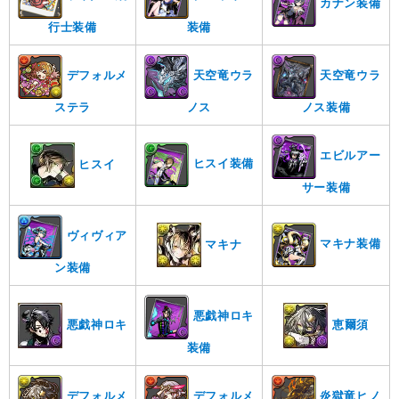
カナン装備
行士装備
装備
デフォルメ
天空竜ウラ
天空竜ウラ
ステラ
ノス
ノス装備
エビルアー
ヒスイ装備
ヒスイ
サー装備
ヴィヴィア
マキナ装備
マキナ
ン装備
悪戯神ロキ
悪戯神ロキ
恵爾須
装備
デフォルメ
デフォルメ
炎獄竜ヒノ