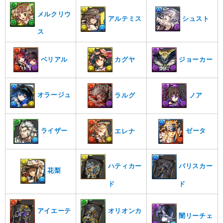
メルクリウ
シュスト
アルテミス
ス
ベリアル
カグヤ
ジョーカー
オラージュ
ノア
ラルグ
ライザー
ゼータ
エレナ
ハティカー
パリスカー
花梨
ド
ド
アイエーテ
オリオンカ
闇リーチェ