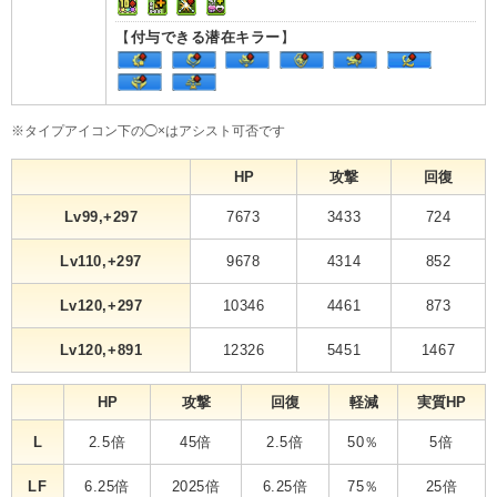
【
付与できる潜在キラー
】
※タイプアイコン下の◯×はアシスト可否です
HP
攻撃
回復
Lv99,+297
7673
3433
724
Lv110,+297
9678
4314
852
Lv120,+297
10346
4461
873
Lv120,+891
12326
5451
1467
HP
攻撃
回復
軽減
実質HP
L
2.5倍
45倍
2.5倍
50％
5倍
LF
6.25倍
2025倍
6.25倍
75％
25倍