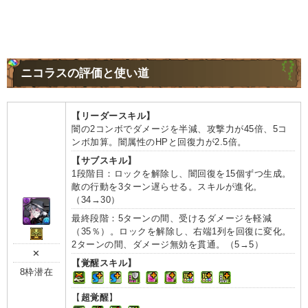
ニコラスの評価と使い道
【リーダースキル】
闇の2コンボでダメージを半減、攻撃力が45倍、5コ
ンボ加算。闇属性のHPと回復力が2.5倍。
【サブスキル】
1段階目：ロックを解除し、闇回復を15個ずつ生成。
敵の行動を3ターン遅らせる。スキルが進化。
（34→30）
最終段階：5ターンの間、受けるダメージを軽減
（35％）。ロックを解除し、右端1列を回復に変化。
2ターンの間、ダメージ無効を貫通。（5→5）
✕
【覚醒スキル】
8枠潜在
【
超覚醒
】