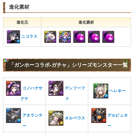
進化素材
進化元
進化素材
ニコラス
「ガンホーコラボ-ガチャ」シリーズモンスター一覧
コノハナサ
テンフーフ
ヘレネー
クヤ
ァ
アタランテ
デルピュネ
オルペウス
ー
ー