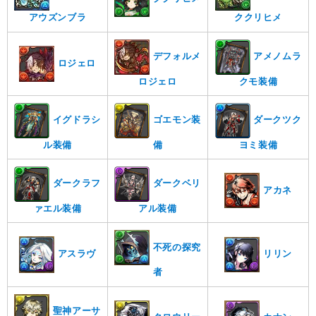
ククリヒメ
アウズンブラ
デフォルメ
アメノムラ
ロジェロ
ロジェロ
クモ装備
イグドラシ
ゴエモン装
ダークツク
ル装備
備
ヨミ装備
ダークラフ
ダークベリ
アカネ
ァエル装備
アル装備
不死の探究
アスラヴ
リリン
者
聖神アーサ