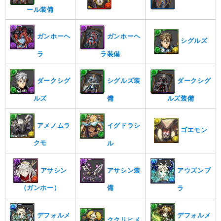
ール装備
ガンホーヘ
ガンホーヘ
シグルズ
ラ
ラ装備
ダークシグ
シグルズ装
ダークシグ
ルズ
備
ルズ装備
アメノムラ
イグドラシ
ゴエモン
クモ
ル
アサシン
アサシン装
アウズンブ
（ガンホー）
備
ラ
デフォルメ
デフォルメ
ククリヒメ