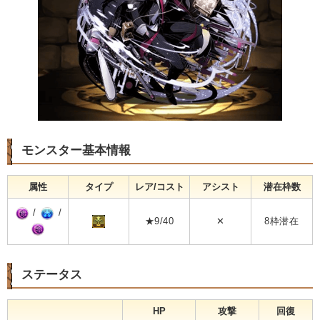
モンスター基本情報
属性
タイプ
レア/コスト
アシスト
潜在枠数
/
/
★9/40
✕
8枠潜在
ステータス
HP
攻撃
回復