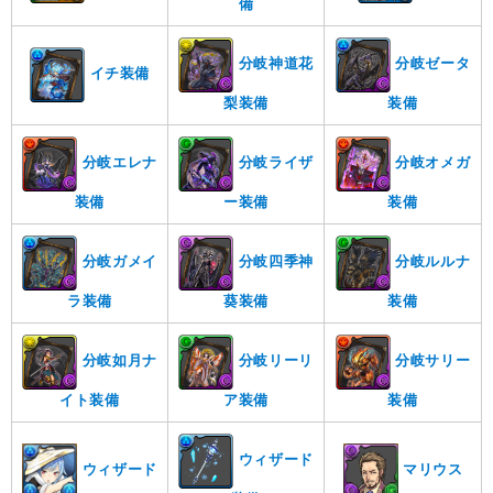
備
分岐神道花
分岐ゼータ
イチ装備
梨装備
装備
分岐エレナ
分岐ライザ
分岐オメガ
装備
ー装備
装備
分岐ガメイ
分岐四季神
分岐ルルナ
ラ装備
葵装備
装備
分岐如月ナ
分岐リーリ
分岐サリー
イト装備
ア装備
装備
ウィザード
ウィザード
マリウス