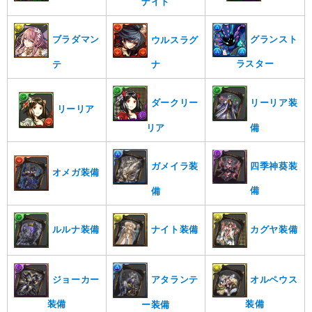
ナイト
グランスト
ブラダマン
ウルスラグ
ラスター
テ
ナ
ダークリー
リーリア装
リーリア
リア
備
ガメイラ装
四季神葵装
オメガ装備
備
備
ナイト装備
カグヤ装備
ルルナ装備
アタランテ
ジョーカー
オルペウス
装備
装備
ー装備