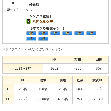
✕
【
超覚醒
】
なし
8枠潜在
【
シンクロ覚醒
】
素材を見る
【
付与できる潜在キラー
】
※タイプアイコン下の◯×はアシスト可否です
HP
攻撃
回復
Lv99,+297
9232
4266
807
HP
攻撃
回復
軽減
実質HP
L
2.6倍
150倍
2.6倍
50％
5.2倍
LF
6.76倍
22500倍
6.76倍
75％
27.04倍