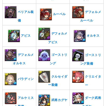
デフォルメ
ベリアル装
ルーベル
ルーベル
備
デフォルメ
アピス
オルキス
アピス
デフォルメ
ゴーストリ
ゴーストリ
オルキス
ング
ング装備
クルセイダ
クリエイタ
パラディン
ー装備
ー
アルケミス
ダーク武将
武将カグヤ