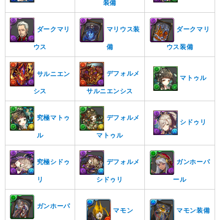
装備
ダークマリ
マリウス装
ダークマリ
ウス
備
ウス装備
デフォルメ
サルニエン
マトゥル
サルニエンシス
シス
究極マトゥ
デフォルメ
シドゥリ
ル
マトゥル
究極シドゥ
デフォルメ
ガンホーパ
リ
シドゥリ
ール
ガンホーパ
マモン
マモン装備