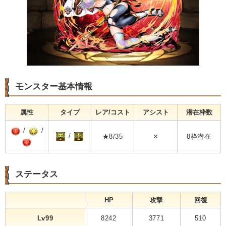
モンスター基本情報
属性
タイプ
レア/コスト
アシスト
潜在枠数
/
/
/
★8/35
✕
8枠潜在
ステータス
HP
攻撃
回復
Lv99
8242
3771
510