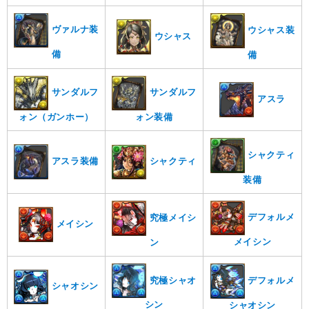
ヴァルナ装
ウシャス装
ウシャス
備
備
サンダルフ
サンダルフ
アスラ
ォン（ガンホー）
ォン装備
シャクティ
アスラ装備
シャクティ
装備
デフォルメ
究極メイシ
メイシン
メイシン
ン
究極シャオ
デフォルメ
シャオシン
シン
シャオシン