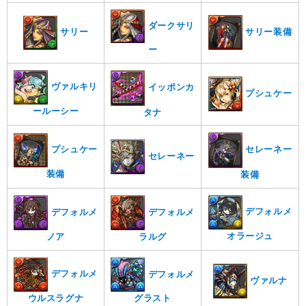
ダークサリ
サリー装備
サリー
ー
ヴァルキリ
イッポンカ
プシュケー
ールーシー
タナ
セレーネー
プシュケー
セレーネー
装備
装備
デフォルメ
デフォルメ
デフォルメ
オラージュ
ノア
ラルグ
デフォルメ
デフォルメ
ヴァルナ
ウルスラグナ
グラスト