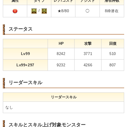
属性
タイプ
レア/コスト
アシスト
潜在枠数
/
★8/80
◯
8枠潜在
ステータス
HP
攻撃
回復
Lv99
8242
3771
510
Lv99+297
9232
4266
807
リーダースキル
リーダースキル
なし
スキルとスキル上げ対象モンスター