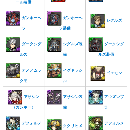
ール装備
ガンホーヘ
ガンホーヘ
シグルズ
ラ
ラ装備
ダークシグ
シグルズ装
ダークシグ
ルズ
備
ルズ装備
アメノムラ
イグドラシ
ゴエモン
クモ
ル
アサシン
アサシン装
アウズンブ
（ガンホー）
備
ラ
デフォルメ
デフォルメ
ククリヒメ