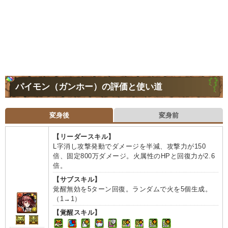
パイモン（ガンホー）の評価と使い道
変身後
変身前
【リーダースキル】
L字消し攻撃発動でダメージを半減、攻撃力が150
倍、固定800万ダメージ。火属性のHPと回復力が2.6
倍。
【サブスキル】
覚醒無効を5ターン回復。ランダムで火を5個生成。
（1→1）
【覚醒スキル】