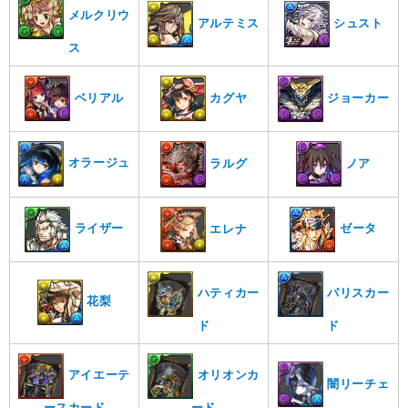
メルクリウ
シュスト
アルテミス
ス
ベリアル
カグヤ
ジョーカー
オラージュ
ノア
ラルグ
ライザー
ゼータ
エレナ
ハティカー
パリスカー
花梨
ド
ド
アイエーテ
オリオンカ
闇リーチェ
ースカード
ード