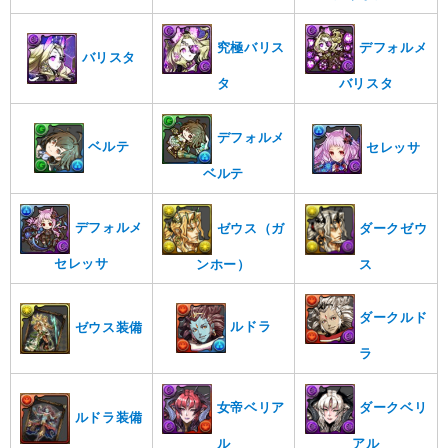
究極バリス
デフォルメ
バリスタ
タ
バリスタ
デフォルメ
ベルテ
セレッサ
ベルテ
デフォルメ
ゼウス（ガ
ダークゼウ
セレッサ
ンホー）
ス
ダークルド
ルドラ
ゼウス装備
ラ
女帝ベリア
ダークベリ
ルドラ装備
ル
アル