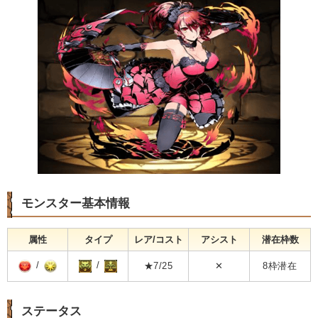
モンスター基本情報
属性
タイプ
レア/コスト
アシスト
潜在枠数
/
/
★7/25
✕
8枠潜在
ステータス