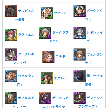
ダークツク
デルピュネ
ツクヨミ
ヨミ
ー装備
ダークラフ
レギンレイ
ラファエル
ァエル
ヴ
ダークレギ
ヴェルダン
ウルド
ンレイヴ
ディ
ヴェルダン
闇リーチェ
スクルド
ディ
装備
デフォルメ
デフォルメ
デフォルメ
テンフーファ
コノハナサクヤ
ヘレネー