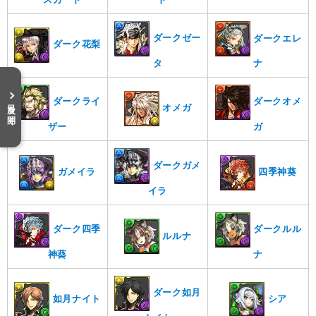
ダークゼー
ダークエレ
ダーク花梨
タ
ナ
ダークライ
ダークオメ
目次を開く
オメガ
ザー
ガ
ダークガメ
ガメイラ
四季神葵
イラ
ダークルル
ダーク四季
ルルナ
ナ
神葵
ダーク如月
如月ナイト
シア