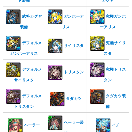
ト装備
カグヤ
武将カグヤ
ガンホーア
究極ガンホ
装備
リス
ーアリス
デフォルメ
究極サイリ
サイリスタ
ガンホーアリス
スタ
デフォルメ
究極トリス
トリスタン
サイリスタ
タン
デフォルメ
タダカツ装
タダカツ
トリスタン
備
ヘーラー装
ヘーラー
イチ