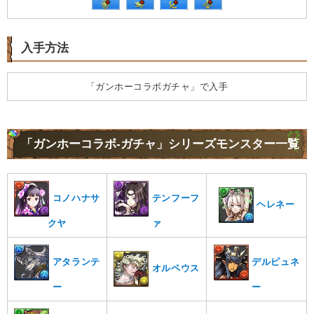
入手方法
「ガンホーコラボガチャ」で入手
「ガンホーコラボ-ガチャ」シリーズモンスター一覧
コノハナサ
テンフーフ
ヘレネー
クヤ
ァ
アタランテ
デルピュネ
オルペウス
ー
ー