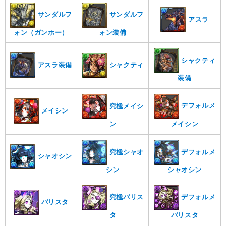
サンダルフ
サンダルフ
アスラ
ォン（ガンホー）
ォン装備
シャクティ
アスラ装備
シャクティ
装備
デフォルメ
究極メイシ
メイシン
メイシン
ン
究極シャオ
デフォルメ
シャオシン
シン
シャオシン
究極バリス
デフォルメ
バリスタ
タ
バリスタ