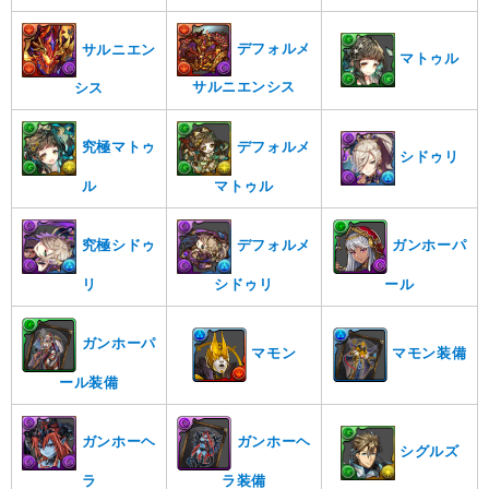
デフォルメ
サルニエン
マトゥル
サルニエンシス
シス
究極マトゥ
デフォルメ
シドゥリ
ル
マトゥル
究極シドゥ
デフォルメ
ガンホーパ
リ
シドゥリ
ール
ガンホーパ
マモン
マモン装備
ール装備
ガンホーヘ
ガンホーヘ
シグルズ
ラ
ラ装備