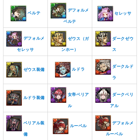
デフォルメ
ベルテ
セレッサ
ベルテ
デフォルメ
ゼウス（ガ
ダークゼウ
セレッサ
ンホー）
ス
ダークルド
ルドラ
ゼウス装備
ラ
女帝ベリア
ダークベリ
ルドラ装備
ル
アル
デフォルメ
ベリアル装
ルーベル
ルーベル
備