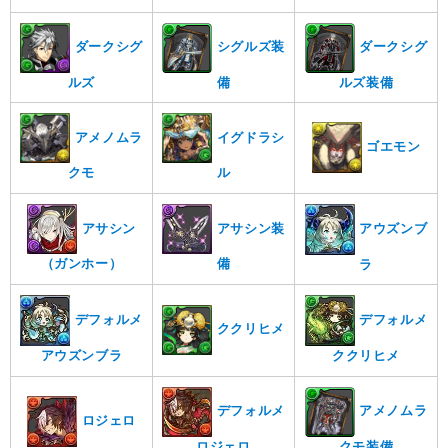
ダークシグ
シグルズ装
ダークシグ
ルズ
備
ルズ装備
アメノムラ
イグドラシ
ゴエモン
クモ
ル
アサシン
アサシン装
アウズンブ
（ガンホー）
備
ラ
デフォルメ
デフォルメ
ククリヒメ
ククリヒメ
アウズンブラ
デフォルメ
アメノムラ
ロジェロ
ロジェロ
クモ装備