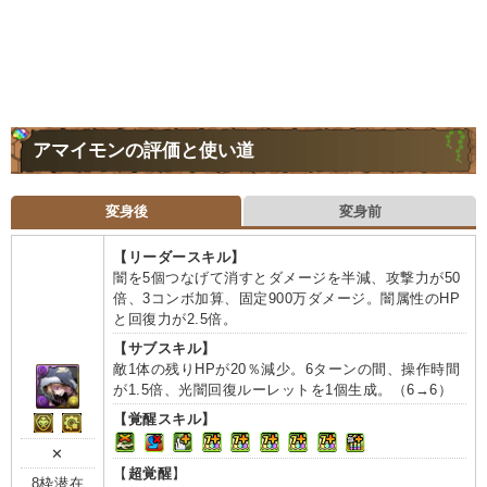
アマイモンの評価と使い道
変身後
変身前
【リーダースキル】
闇を5個つなげて消すとダメージを半減、攻撃力が50
倍、3コンボ加算、固定900万ダメージ。闇属性のHP
と回復力が2.5倍。
【サブスキル】
敵1体の残りHPが20％減少。6ターンの間、操作時間
が1.5倍、光闇回復ルーレットを1個生成。（6→6）
【覚醒スキル】
✕
【
超覚醒
】
8枠潜在