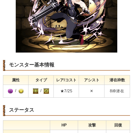
モンスター基本情報
属性
タイプ
レア/コスト
アシスト
潜在枠数
/
/
★7/25
✕
8枠潜在
ステータス
HP
攻撃
回復