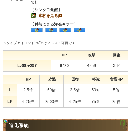
なし
【
シンクロ覚醒
】
素材を見る
【
付与できる潜在キラー
】
※タイプアイコン下の◯×はアシスト可否です
HP
攻撃
回復
Lv99,+297
9720
4759
382
HP
攻撃
回復
軽減
実質HP
L
2.5倍
50倍
2.5倍
50％
5倍
LF
6.25倍
2500倍
6.25倍
75％
25倍
進化系統