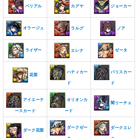
ベリアル
カグヤ
ジョーカー
オラージュ
ノア
ラルグ
ライザー
ゼータ
エレナ
ハティカー
パリスカー
花梨
ド
ド
アイエーテ
オリオンカ
闇リーチェ
ースカード
ード
ダークゼー
ダークエレ
ダーク花梨