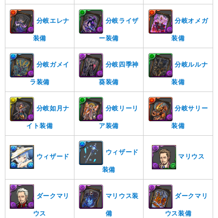
分岐エレナ
分岐ライザ
分岐オメガ
装備
ー装備
装備
分岐ガメイ
分岐四季神
分岐ルルナ
ラ装備
葵装備
装備
分岐如月ナ
分岐リーリ
分岐サリー
イト装備
ア装備
装備
ウィザード
ウィザード
マリウス
装備
ダークマリ
マリウス装
ダークマリ
ウス
備
ウス装備