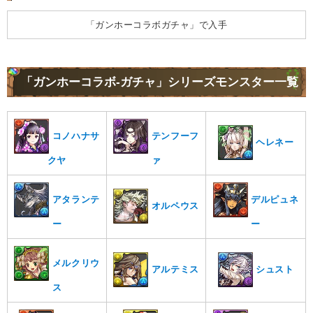
「ガンホーコラボガチャ」で入手
「ガンホーコラボ-ガチャ」シリーズモンスター一覧
コノハナサ
テンフーフ
ヘレネー
クヤ
ァ
アタランテ
デルピュネ
オルペウス
ー
ー
メルクリウ
シュスト
アルテミス
ス