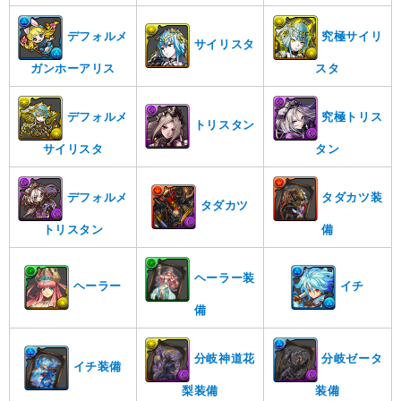
デフォルメ
究極サイリ
サイリスタ
ガンホーアリス
スタ
デフォルメ
究極トリス
トリスタン
サイリスタ
タン
デフォルメ
タダカツ装
タダカツ
トリスタン
備
ヘーラー装
ヘーラー
イチ
備
分岐神道花
分岐ゼータ
イチ装備
梨装備
装備