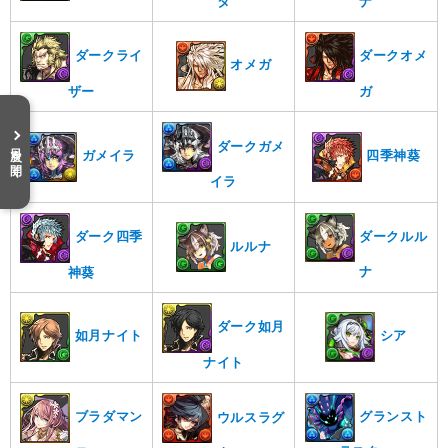
タ
ナ
ダークライ
ダークオメ
オメガ
ザー
ガ
ダークガメ
目次を開く
ガメイラ
四季神葵
イラ
ダークルル
ダーク四季
ルルナ
ナ
神葵
ダーク如月
如月ナイト
シア
ナイト
グランスト
ブラダマン
ウルスラグ