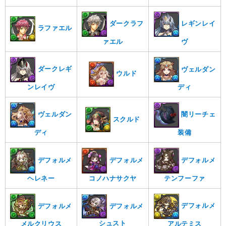
ダークラフ
レギンレイ
ラファエル
ァエル
ヴ
ダークレギ
ヴェルダン
ウルド
ンレイヴ
ディ
ヴェルダン
闇リーチェ
スクルド
ディ
装備
デフォルメ
デフォルメ
デフォルメ
テンフーファ
コノハナサクヤ
ヘレネー
デフォルメ
デフォルメ
デフォルメ
シュスト
アルテミス
メルクリウス