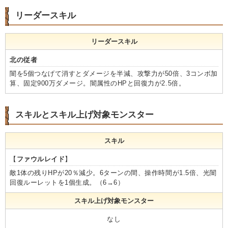
リーダースキル
リーダースキル
北の従者
闇を5個つなげて消すとダメージを半減、攻撃力が50倍、3コンボ加
算、固定900万ダメージ。闇属性のHPと回復力が2.5倍。
スキルとスキル上げ対象モンスター
スキル
【
ファウルレイド
】
敵1体の残りHPが20％減少。6ターンの間、操作時間が1.5倍、光闇
回復ルーレットを1個生成。（6→6）
スキル上げ対象モンスター
なし