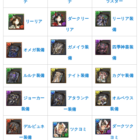
ラスター
テ
ナ
ダークリー
リーリア装
リーリア
リア
備
ガメイラ装
四季神葵装
オメガ装備
備
備
ナイト装備
カグヤ装備
ルルナ装備
アタランテ
ジョーカー
オルペウス
装備
装備
ー装備
ダークツク
デルピュネ
ツクヨミ
ヨミ
ー装備