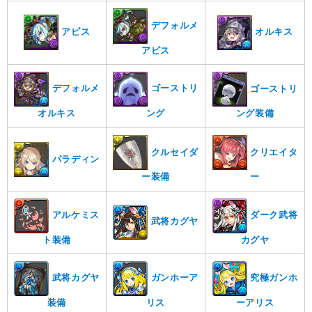
デフォルメ
アピス
オルキス
アピス
デフォルメ
ゴーストリ
ゴーストリ
オルキス
ング
ング装備
クルセイダ
クリエイタ
パラディン
ー装備
ー
アルケミス
ダーク武将
武将カグヤ
ト装備
カグヤ
武将カグヤ
ガンホーア
究極ガンホ
装備
リス
ーアリス