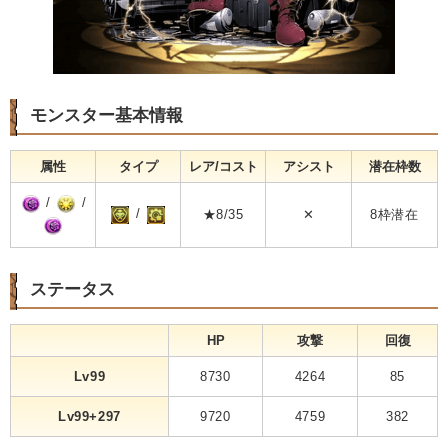
モンスター基本情報
属性
タイプ
レア/コスト
アシスト
潜在枠数
/
/
/
★8/35
✕
8枠潜在
ステータス
HP
攻撃
回復
Lv99
8730
4264
85
Lv99+297
9720
4759
382