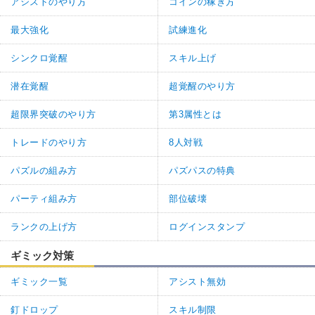
アシストのやり方
コインの稼ぎ方
最大強化
試練進化
シンクロ覚醒
スキル上げ
潜在覚醒
超覚醒のやり方
超限界突破のやり方
第3属性とは
トレードのやり方
8人対戦
パズルの組み方
パズパスの特典
パーティ組み方
部位破壊
ランクの上げ方
ログインスタンプ
ギミック対策
ギミック一覧
アシスト無効
釘ドロップ
スキル制限