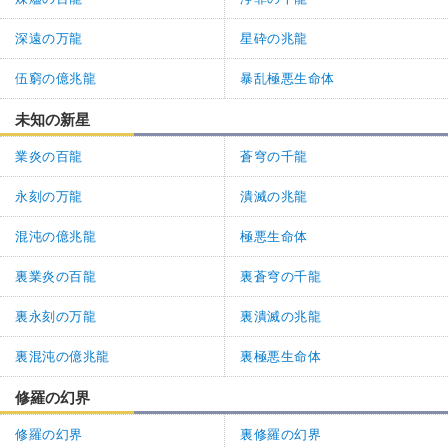
深遠の万龍
星砕の兆龍
伍窮の億兆龍
暴乱極悪生命体
未知の新星
業炎の百龍
蒼穹の千龍
永刻の万龍
潰滅の兆龍
混沌の億兆龍
極悪生命体
裏業炎の百龍
裏蒼穹の千龍
裏永刻の万龍
裏潰滅の兆龍
裏混沌の億兆龍
裏極悪生命体
修羅の幻界
修羅の幻界
裏修羅の幻界