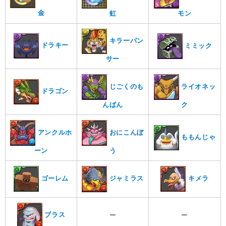
金
虹
モン
キラーパン
ドラキー
ミミック
サー
じごくのも
ライオネッ
ドラゴン
んばん
ク
アンクルホ
おにこんぼ
ももんじゃ
ーン
う
キメラ
ゴーレム
ジャミラス
ブラス
ー
ー