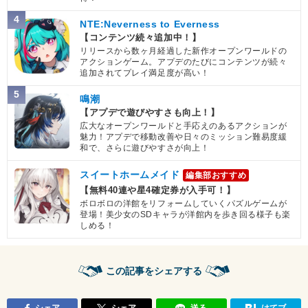
4
NTE:Neverness to Everness
【コンテンツ続々追加中！】
リリースから数ヶ月経過した新作オープンワールドの
アクションゲーム。アプデのたびにコンテンツが続々
追加されてプレイ満足度が高い！
5
鳴潮
【アプデで遊びやすさも向上！】
広大なオープンワールドと手応えのあるアクションが
魅力！アプデで移動改善や日々のミッション難易度緩
和で、さらに遊びやすさが向上！
スイートホームメイド
編集部おすすめ
【無料40連や星4確定券が入手可！】
ボロボロの洋館をリフォームしていくパズルゲームが
登場！美少女のSDキャラが洋館内を歩き回る様子も楽
しめる！
この記事をシェアする
シェア
シェア
送る
はてブ