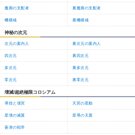
魔廊の支配者
裏魔廊の支配者
機構城
裏機構城
神秘の次元
次元の案内人
裏次元の案内人
四次元
裏四次元
多次元
裏多次元
零次元
裏零次元
壊滅/超絶極限コロシアム
導煌と壊冥
天冥の星動
星壊の滅翼
星導の天翼
蒼潜の戦帝