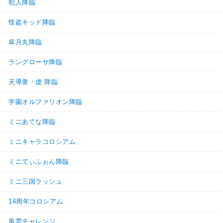
犯人降臨
怪盗キッド降臨
皐月丸降臨
ラングローサ降臨
天導衆・虚 降臨
学園オルファリオン降臨
ミニあてな降臨
ミニキャラコロシアム
ミニてぃふぉん降臨
ミニ三国ラッシュ
14周年コロシアム
風雲チャレンジ