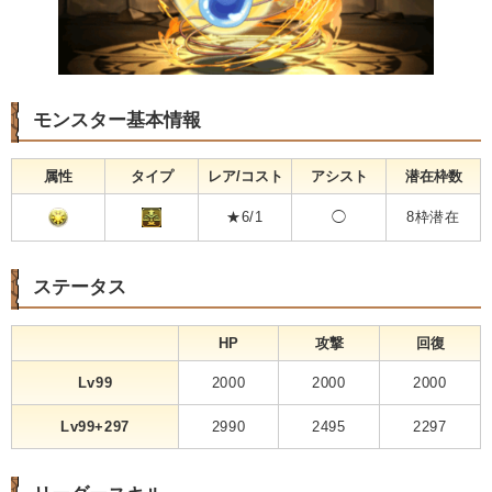
モンスター基本情報
属性
タイプ
レア/コスト
アシスト
潜在枠数
★6/1
◯
8枠潜在
ステータス
HP
攻撃
回復
Lv99
2000
2000
2000
Lv99+297
2990
2495
2297