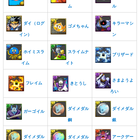
ム
ル
キラーマシ
ダイ（ログ
ゴメちゃん
ン
イン）
ホイミスラ
スライムナ
ブリザード
イム
イト
さまようよ
フレイム
きとうし
ろい
ダイメダル
ダイメダル
ガーゴイル
銅
銀
ダイメダル
アークデー
ダイメダル