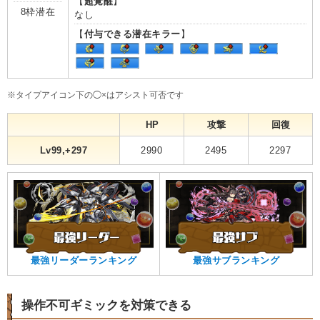
【
超覚醒
】
8枠潜在
なし
【
付与できる潜在キラー
】
※タイプアイコン下の◯×はアシスト可否です
HP
攻撃
回復
Lv99,+297
2990
2495
2297
最強リーダーランキング
最強サブランキング
操作不可ギミックを対策できる