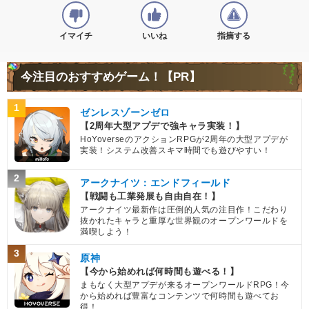
イマイチ
いいね
指摘する
今注目のおすすめゲーム！【PR】
1
ゼンレスゾーンゼロ
【2周年大型アプデで強キャラ実装！】
HoYoverseのアクションRPGが2周年の大型アプデが
実装！システム改善スキマ時間でも遊びやすい！
2
アークナイツ：エンドフィールド
【戦闘も工業発展も自由自在！】
アークナイツ最新作は圧倒的人気の注目作！こだわり
抜かれたキャラと重厚な世界観のオープンワールドを
満喫しよう！
3
原神
【今から始めれば何時間も遊べる！】
まもなく大型アプデが来るオープンワールドRPG！今
から始めれば豊富なコンテンツで何時間も遊べてお
得！