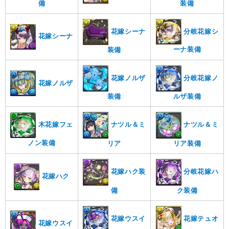
備
装備
分岐花嫁シ
花嫁シーナ
花嫁シーナ
ーナ装備
装備
花嫁ノルザ
分岐花嫁ノ
花嫁ノルザ
装備
ルザ装備
ナツル＆ミ
ナツル＆ミ
木花嫁フェ
ノン装備
リア
リア装備
花嫁ハク装
分岐花嫁ハ
花嫁ハク
備
ク装備
花嫁ウスイ
花嫁テュオ
花嫁ウスイ