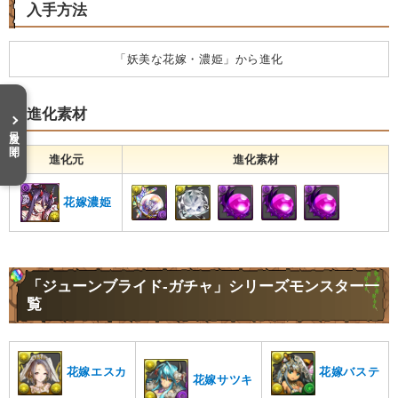
入手方法
「妖美な花嫁・濃姫」から進化
進化素材
目次を開く
進化元
進化素材
花嫁濃姫
「ジューンブライド-ガチャ」シリーズモンスター一
覧
花嫁エスカ
花嫁バステ
花嫁サツキ