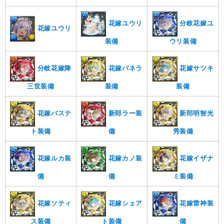
花嫁ユウリ
分岐花嫁ユ
花嫁ユウリ
装備
ウリ装備
分岐花嫁降
花嫁パネラ
花嫁サツキ
三世装備
装備
装備
花嫁バステ
新郎ラー装
新郎明智光
ト装備
備
秀装備
花嫁ルカ装
花嫁カノ装
花嫁イザナ
備
備
ミ装備
花嫁ソティ
花嫁シェア
花嫁雷神装
ス装備
ト装備
備