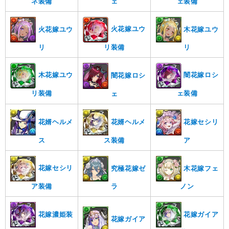
ネ装備
ェ装備
ェ
火花嫁ユウ
火花嫁ユウ
木花嫁ユウ
リ装備
リ
リ
木花嫁ユウ
闇花嫁ロシ
闇花嫁ロシ
リ装備
ェ装備
ェ
花嫁セシリ
花婿ヘルメ
花婿ヘルメ
ア
ス
ス装備
花嫁セシリ
究極花嫁ゼ
木花嫁フェ
ア装備
ラ
ノン
花嫁濃姫装
花嫁ガイア
花嫁ガイア