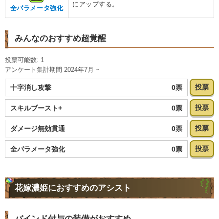
にアップする。
全パラメータ強化
みんなのおすすめ超覚醒
投票可能数: 1
アンケート集計期間 2024年7月 ~
投票
0票
十字消し攻撃
投票
0票
スキルブースト+
投票
0票
ダメージ無効貫通
投票
0票
全パラメータ強化
花嫁濃姫におすすめのアシスト
バインド付与の装備がおすすめ