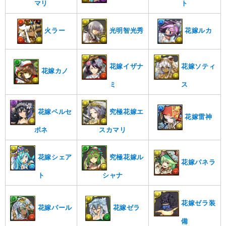
マリ
ト
火ラー
光明智光秀
花嫁ルカ
花嫁イザナ
花嫁ソティ
花嫁カノ
ミ
ス
花嫁ペルセ
究極花嫁エ
花嫁雷神
ポネ
スカマリ
花嫁シェア
究極花嫁ル
花嫁パネラ
ト
シャナ
花嫁ゼラ装
花嫁ゼラ
花嫁パール
備