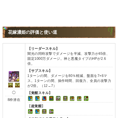
花嫁濃姫の評価と使い道
【リーダースキル】
闇光の同時攻撃でダメージを半減、攻撃力が45倍、
固定1000万ダメージ。神と悪魔タイプのHPが2.6
倍。
【サブスキル】
1ターンの間、ダメージを80％軽減、盤面を7×6マ
ス。1ターンの間、操作時間、回復力、全員の攻撃力
が2倍。（12→7）
◯
【覚醒スキル】
8枠潜在
【
超覚醒
】