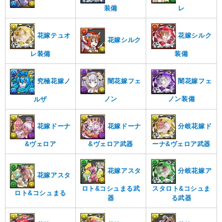
装備
レ
花嫁テュオ
花嫁シルク
花嫁シルク
レ装備
装備
闇花嫁フェ
究極花嫁ノ
闇花嫁フェ
ノン
ノン装備
ルザ
花嫁ドーナ
花嫁ドーナ
分岐花嫁ド
&ヴェロア
&ヴェロア武器
ーナ&ヴェロア武器
花嫁アスタ
分岐花嫁ア
花嫁アスタ
ロト&コシュまる武
スタロト&コシュま
ロト&コシュまる
器
る武器