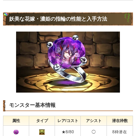
妖美な花嫁・濃姫の指輪の性能と入手方法
モンスター基本情報
属性
タイプ
レア/コスト
アシスト
潜在枠数
★8/80
◯
8枠潜在