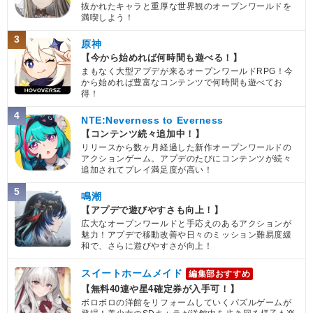
抜かれたキャラと重厚な世界観のオープンワールドを
満喫しよう！
3
原神
【今から始めれば何時間も遊べる！】
まもなく大型アプデが来るオープンワールドRPG！今
から始めれば豊富なコンテンツで何時間も遊べてお
得！
4
NTE:Neverness to Everness
【コンテンツ続々追加中！】
リリースから数ヶ月経過した新作オープンワールドの
アクションゲーム。アプデのたびにコンテンツが続々
追加されてプレイ満足度が高い！
5
鳴潮
【アプデで遊びやすさも向上！】
広大なオープンワールドと手応えのあるアクションが
魅力！アプデで移動改善や日々のミッション難易度緩
和で、さらに遊びやすさが向上！
スイートホームメイド
編集部おすすめ
【無料40連や星4確定券が入手可！】
ボロボロの洋館をリフォームしていくパズルゲームが