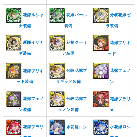
花嫁ルシャ
花嫁パール
分岐花嫁ゼ
ナ装備
装備
ラ装備
新郎イザナ
花嫁クーリ
花嫁ブリギ
ギ装備
ア装備
ッド
分岐花嫁ブ
花嫁フェノ
花嫁ブリギ
リギッド装備
ッド装備
ン
花嫁フェノ
分岐花嫁フ
花嫁プラリ
ン装備
ェノン装備
ネ
花嫁プラリ
水花嫁ロシ
水花嫁ロシ