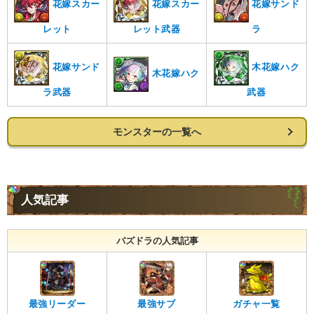
花嫁スカー
花嫁スカー
花嫁サンド
レット
レット武器
ラ
花嫁サンド
木花嫁ハク
木花嫁ハク
ラ武器
武器
モンスターの一覧へ
人気記事
パズドラの人気記事
最強リーダー
最強サブ
ガチャ一覧