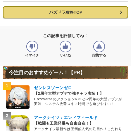
パズドラ攻略TOP
この記事を評価してね！
イマイチ
いいね
指摘する
今注目のおすすめゲーム！【PR】
1
ゼンレスゾーンゼロ
【2周年大型アプデで強キャラ実装！】
HoYoverseのアクションRPGが2周年の大型アプデが
実装！システム改善スキマ時間でも遊びやすい！
2
アークナイツ：エンドフィールド
【戦闘も工業発展も自由自在！】
アークナイツ最新作は圧倒的人気の注目作！こだわり