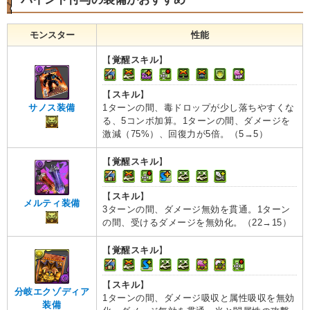
モンスター
性能
【
覚醒スキル
】
【
スキル
】
1ターンの間、毒ドロップが少し落ちやすくな
サノス装備
る、5コンボ加算。1ターンの間、ダメージを
激減（75%）、回復力が5倍。（5→5）
【
覚醒スキル
】
【
スキル
】
メルティ装備
3ターンの間、ダメージ無効を貫通。1ターン
の間、受けるダメージを無効化。（22→15）
【
覚醒スキル
】
【
スキル
】
分岐エクゾディア
1ターンの間、ダメージ吸収と属性吸収を無効
装備