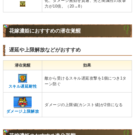
化、ダメージ無効を貫通、光と闇属性の攻撃
力が10倍。（20→8）
花嫁濃姫におすすめの潜在覚醒
遅延や上限解放などがおすすめ
潜在覚醒
効果
敵から受けるスキル遅延攻撃を1個につき1タ
ーン防ぐ
スキル遅延耐性
ダメージの上限値(カンスト値)が2倍になる
ダメージ上限解放