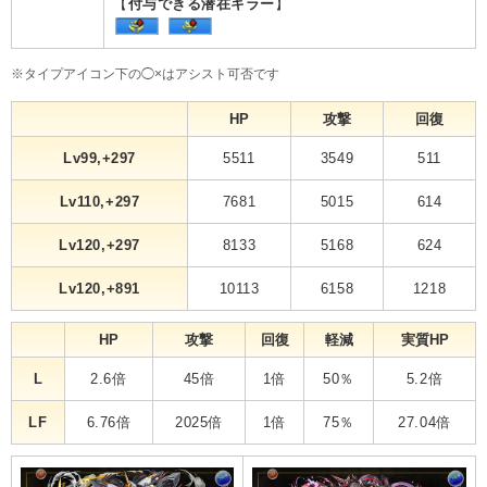
【
付与できる潜在キラー
】
※タイプアイコン下の◯×はアシスト可否です
HP
攻撃
回復
Lv99,+297
5511
3549
511
Lv110,+297
7681
5015
614
Lv120,+297
8133
5168
624
Lv120,+891
10113
6158
1218
HP
攻撃
回復
軽減
実質HP
L
2.6倍
45倍
1倍
50％
5.2倍
LF
6.76倍
2025倍
1倍
75％
27.04倍