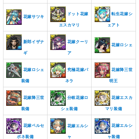
ドット花嫁
転生花嫁シ
花嫁サツキ
エスカマリ
ェアト
新郎イザナ
花嫁クーリ
花嫁ロシェ
ギ
ア
花嫁ロシェ
究極花嫁パ
花嫁降三世
装備
ネラ
明王
花嫁降三世
分岐花嫁ロ
花嫁エスカ
装備
シェ装備
マリ装備
花嫁ペルセ
花嫁エルシ
花嫁エルシ
ポネ装備
ャ装備
ャ