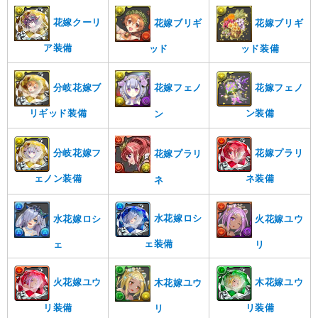
花嫁クーリ
花嫁ブリギ
花嫁ブリギ
ア装備
ッド装備
ッド
分岐花嫁ブ
花嫁フェノ
花嫁フェノ
リギッド装備
ン装備
ン
分岐花嫁フ
花嫁プラリ
花嫁プラリ
ェノン装備
ネ装備
ネ
水花嫁ロシ
水花嫁ロシ
火花嫁ユウ
ェ装備
ェ
リ
火花嫁ユウ
木花嫁ユウ
木花嫁ユウ
リ装備
リ装備
リ