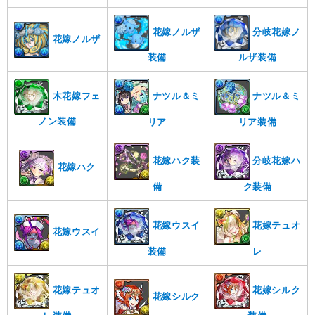
花嫁ノルザ
分岐花嫁ノ
花嫁ノルザ
装備
ルザ装備
ナツル＆ミ
ナツル＆ミ
木花嫁フェ
ノン装備
リア
リア装備
花嫁ハク装
分岐花嫁ハ
花嫁ハク
備
ク装備
花嫁ウスイ
花嫁テュオ
花嫁ウスイ
装備
レ
花嫁テュオ
花嫁シルク
花嫁シルク