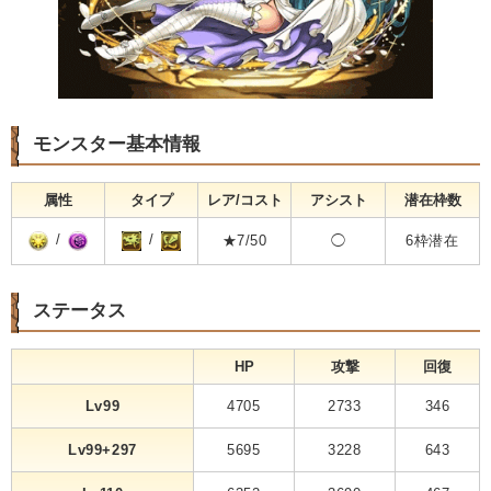
モンスター基本情報
属性
タイプ
レア/コスト
アシスト
潜在枠数
/
/
★7/50
◯
6枠潜在
ステータス
HP
攻撃
回復
Lv99
4705
2733
346
Lv99+297
5695
3228
643