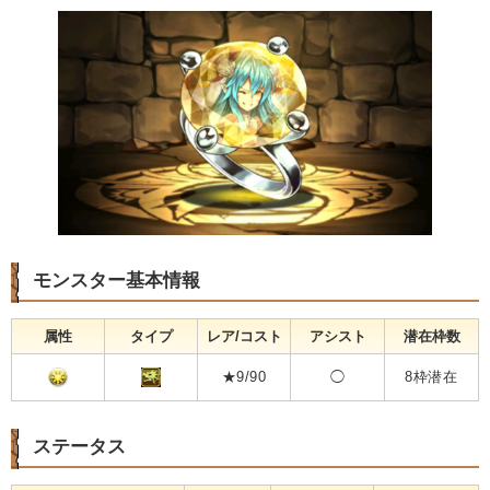
モンスター基本情報
属性
タイプ
レア/コスト
アシスト
潜在枠数
★9/90
◯
8枠潜在
ステータス