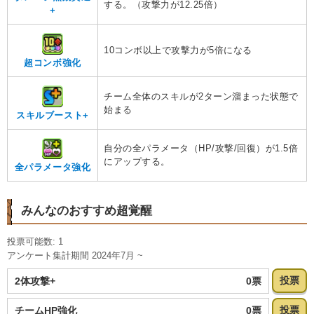
する。（攻撃力が12.25倍）
+
10コンボ以上で攻撃力が5倍になる
超コンボ強化
チーム全体のスキルが2ターン溜まった状態で
始まる
スキルブースト+
自分の全パラメータ（HP/攻撃/回復）が1.5倍
にアップする。
全パラメータ強化
みんなのおすすめ超覚醒
投票可能数: 1
アンケート集計期間 2024年7月 ~
投票
0票
2体攻撃+
投票
0票
チームHP強化