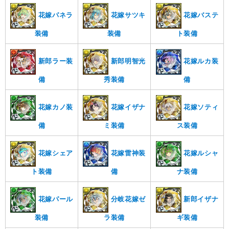
花嫁パネラ
花嫁サツキ
花嫁バステ
装備
装備
ト装備
新郎ラー装
新郎明智光
花嫁ルカ装
備
秀装備
備
花嫁カノ装
花嫁イザナ
花嫁ソティ
備
ミ装備
ス装備
花嫁シェア
花嫁雷神装
花嫁ルシャ
ト装備
備
ナ装備
花嫁パール
分岐花嫁ゼ
新郎イザナ
装備
ラ装備
ギ装備