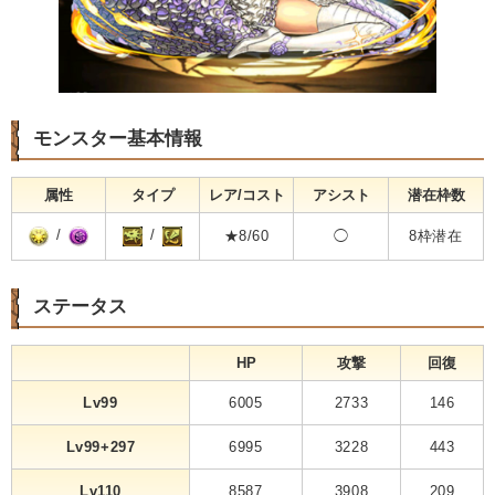
モンスター基本情報
属性
タイプ
レア/コスト
アシスト
潜在枠数
/
/
★8/60
◯
8枠潜在
ステータス
HP
攻撃
回復
Lv99
6005
2733
146
Lv99+297
6995
3228
443
Lv110
8587
3908
209