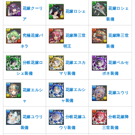
花嫁クーリ
花嫁ロシェ
花嫁ロシェ
ア
装備
究極花嫁パ
花嫁降三世
花嫁降三世
ネラ
明王
装備
分岐花嫁ロ
花嫁エスカ
花嫁ペルセ
シェ装備
マリ装備
ポネ装備
花嫁エルシ
花嫁エルシ
花嫁ユウリ
ャ装備
ャ
花嫁ユウリ
分岐花嫁ユ
分岐花嫁降
装備
ウリ装備
三世装備