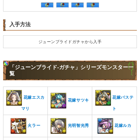
入手方法
ジューンブライドガチャから入手
「ジューンブライド-ガチャ」シリーズモンスター一
覧
花嫁エスカ
花嫁バステ
花嫁サツキ
マリ
ト
火ラー
光明智光秀
花嫁ルカ