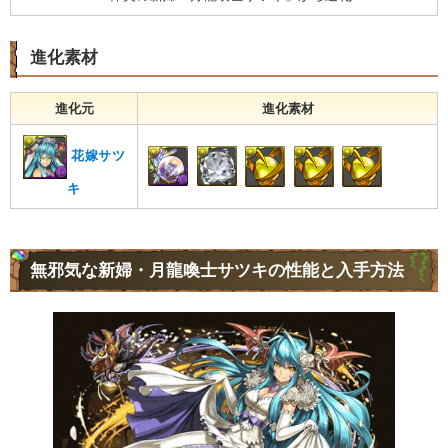
進化素材
進化元
進化素材
花嫁サツ
キ
無邪気な新婦・月龍喚士サツキの性能と入手方法