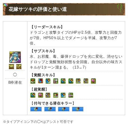
花嫁サツキの評価と使い道
【リーダースキル】
ドラゴンと攻撃タイプのHPが2.5倍、攻撃力と回復力
が7倍。HP50％以上でダメージを半減、攻撃力が7
倍。
【サブスキル】
水、お邪魔、毒、爆弾ドロップを光に変化。消せない
ドロップと覚醒無効状態を全回復。自分以外の味方ス
キルが1ターン溜まる。（13→7）
◯
【覚醒スキル】
8枠潜在
【
超覚醒
】
【
付与できる潜在キラー
】
※タイプアイコン下の◯×はアシスト可否です