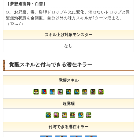
【
夢想逢龍舞・白雪
】
水、お邪魔、毒、爆弾ドロップを光に変化。消せないドロップと覚
醒無効状態を全回復。自分以外の味方スキルが1ターン溜まる。
（13→7）
スキル上げ対象モンスター
なし
覚醒スキルと付与できる潜在キラー
覚醒スキル
超覚醒
付与できる潜在キラー