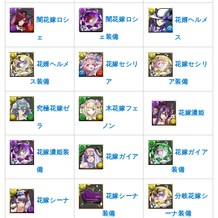
闇花嫁ロシ
花婿ヘルメ
闇花嫁ロシ
ェ装備
ス
ェ
花嫁セシリ
花婿ヘルメ
花嫁セシリ
ア装備
ア
ス装備
究極花嫁ゼ
木花嫁フェ
花嫁濃姫
ラ
ノン
花嫁濃姫装
花嫁ガイア
花嫁ガイア
備
装備
分岐花嫁シ
花嫁シーナ
花嫁シーナ
ーナ装備
装備