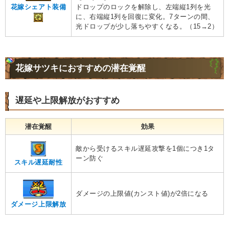
ドロップのロックを解除し、左端縦1列を光
花嫁シェアト装備
に、右端縦1列を回復に変化。7ターンの間、
光ドロップが少し落ちやすくなる。（15→2）
花嫁サツキにおすすめの潜在覚醒
遅延や上限解放がおすすめ
潜在覚醒
効果
敵から受けるスキル遅延攻撃を1個につき1タ
ーン防ぐ
スキル遅延耐性
ダメージの上限値(カンスト値)が2倍になる
ダメージ上限解放