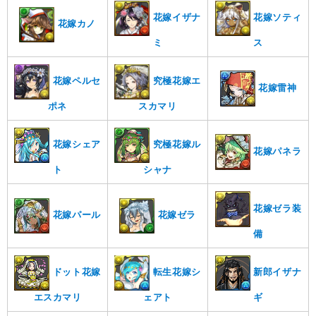
花嫁イザナ
花嫁ソティ
花嫁カノ
ミ
ス
花嫁ペルセ
究極花嫁エ
花嫁雷神
ポネ
スカマリ
花嫁シェア
究極花嫁ル
花嫁パネラ
ト
シャナ
花嫁ゼラ装
花嫁ゼラ
花嫁パール
備
ドット花嫁
転生花嫁シ
新郎イザナ
エスカマリ
ェアト
ギ