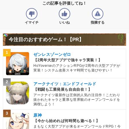
この記事を評価してね！
イマイチ
いいね
指摘する
今注目のおすすめゲーム！【PR】
1
ゼンレスゾーンゼロ
【2周年大型アプデで強キャラ実装！】
HoYoverseのアクションRPGが2周年の大型アプデが
実装！システム改善スキマ時間でも遊びやすい！
2
アークナイツ：エンドフィールド
【戦闘も工業発展も自由自在！】
アークナイツ最新作は圧倒的人気の注目作！こだわり
抜かれたキャラと重厚な世界観のオープンワールドを
満喫しよう！
3
原神
【今から始めれば何時間も遊べる！】
まもなく大型アプデが来るオープンワールドRPG！今