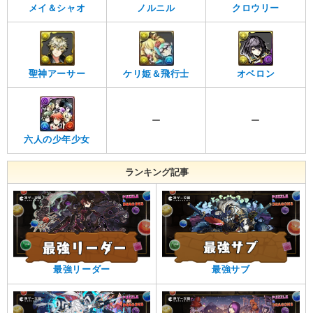
メイ＆シャオ
ノルニル
クロウリー
聖神アーサー
ケリ姫＆飛行士
オベロン
ー
ー
六人の少年少女
ランキング記事
最強リーダー
最強サブ