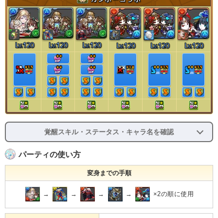
Lv.120
Lv.120
Lv.120
Lv.120
Lv.120
Lv.120
覚醒スキル・ステータス・キャラ名を確認
パーティの使い方
変身までの手順
→
→
→
→
×2の順に使用