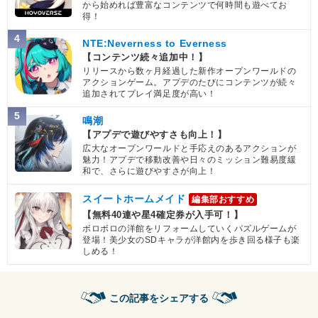
から始めれば豊富なコンテンツで何時間も遊べてお
得！
4
NTE:Neverness to Everness
【コンテンツ続々追加中！】
リリースから数ヶ月経過した新作オープンワールドの
アクションゲーム。アプデのたびにコンテンツが続々
追加されてプレイ満足度が高い！
5
鳴潮
【アプデで遊びやすさも向上！】
広大なオープンワールドと手応えのあるアクションが
魅力！アプデで移動改善や日々のミッション難易度緩
和で、さらに遊びやすさが向上！
スイートホームメイド
編集部おすすめ
【無料40連や星4確定券が入手可！】
ボロボロの洋館をリフォームしていくパズルゲームが
登場！美少女のSDキャラが洋館内を歩き回る様子も楽
しめる！
この記事をシェアする