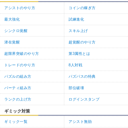
アシストのやり方
コインの稼ぎ方
最大強化
試練進化
シンクロ覚醒
スキル上げ
潜在覚醒
超覚醒のやり方
超限界突破のやり方
第3属性とは
トレードのやり方
8人対戦
パズルの組み方
パズパスの特典
パーティ組み方
部位破壊
ランクの上げ方
ログインスタンプ
ギミック対策
ギミック一覧
アシスト無効