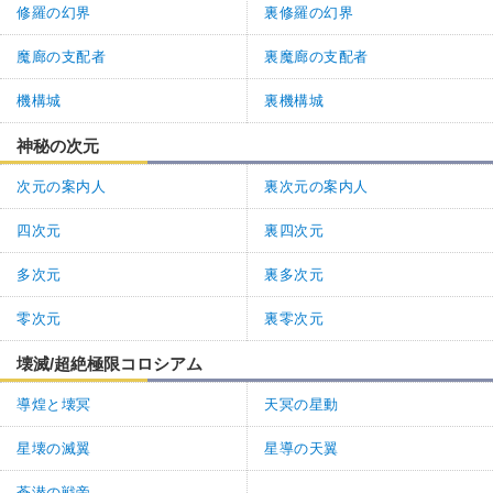
修羅の幻界
裏修羅の幻界
魔廊の支配者
裏魔廊の支配者
機構城
裏機構城
神秘の次元
次元の案内人
裏次元の案内人
四次元
裏四次元
多次元
裏多次元
零次元
裏零次元
壊滅/超絶極限コロシアム
導煌と壊冥
天冥の星動
星壊の滅翼
星導の天翼
蒼潜の戦帝