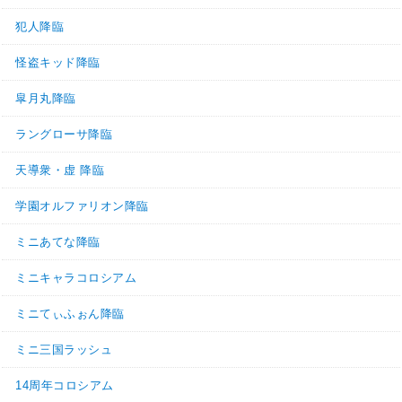
犯人降臨
怪盗キッド降臨
皐月丸降臨
ラングローサ降臨
天導衆・虚 降臨
学園オルファリオン降臨
ミニあてな降臨
ミニキャラコロシアム
ミニてぃふぉん降臨
ミニ三国ラッシュ
14周年コロシアム