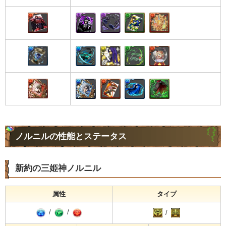
ノルニルの性能とステータス
新約の三姫神ノルニル
属性
タイプ
/
/
/