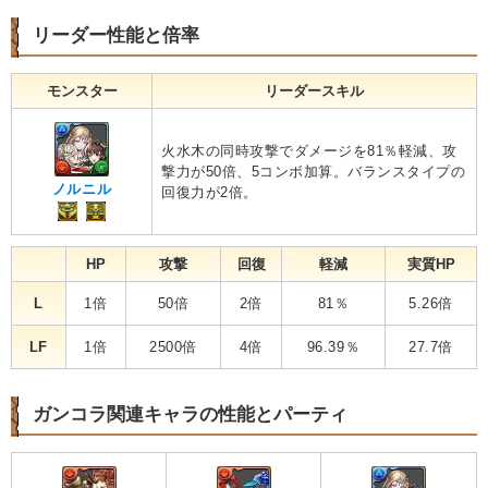
リーダー性能と倍率
モンスター
リーダースキル
火水木の同時攻撃でダメージを81％軽減、攻
撃力が50倍、5コンボ加算。バランスタイプの
ノルニル
回復力が2倍。
HP
攻撃
回復
軽減
実質HP
L
1倍
50倍
2倍
81％
5.26倍
LF
1倍
2500倍
4倍
96.39％
27.7倍
ガンコラ関連キャラの性能とパーティ