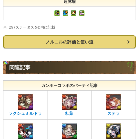
超覚醒
※+297ステータスを()内に記載
ノルニルの評価と使い道
関連記事
ガンホーコラボのパーティ記事
ラクシュミルドラ
杠葉
ステラ