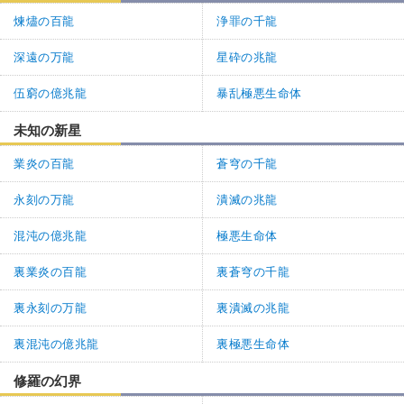
煉燼の百龍
浄罪の千龍
深遠の万龍
星砕の兆龍
伍窮の億兆龍
暴乱極悪生命体
未知の新星
業炎の百龍
蒼穹の千龍
永刻の万龍
潰滅の兆龍
混沌の億兆龍
極悪生命体
裏業炎の百龍
裏蒼穹の千龍
裏永刻の万龍
裏潰滅の兆龍
裏混沌の億兆龍
裏極悪生命体
修羅の幻界