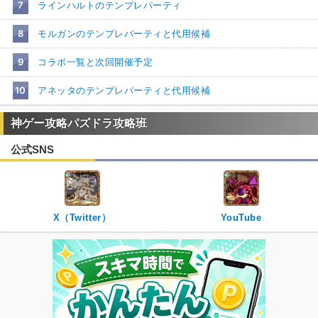
7
ラインハルトのテンプレパーティ
8
モルガンのテンプレパーティと代用候補
9
コラボ一覧と次回開催予定
10
アネッタのテンプレパーティと代用候補
神ゲー攻略パズドラ攻略班
公式SNS
X（Twitter）
YouTube