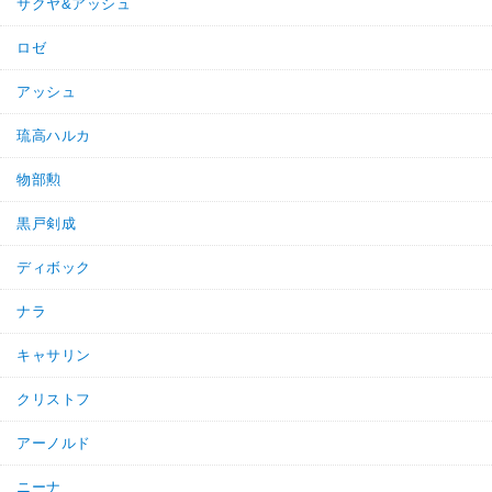
サクヤ&アッシュ
ロゼ
アッシュ
琉高ハルカ
物部勲
黒戸剣成
ディボック
ナラ
キャサリン
クリストフ
アーノルド
ニーナ