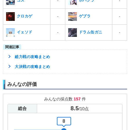
ゴズ
ホバクラ
-
-
クロカゲ
ゲブラ
-
-
イェソド
ドラム缶ガニ
-
-
総力戦の攻略まとめ
大決戦の攻略まとめ
みんなの評価
みんなの採点数
157
件
8.5
総合
/
10
点
8