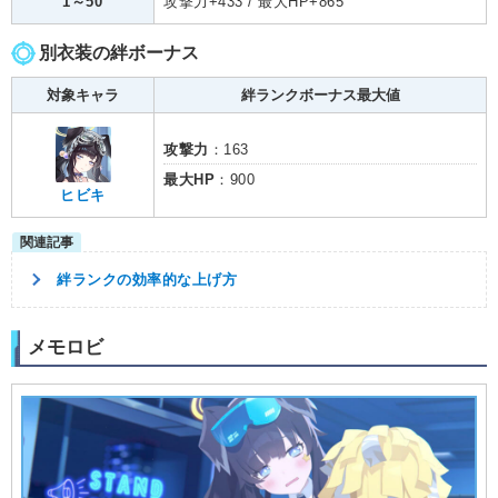
1～50
攻撃力+433 / 最大HP+865
別衣装の絆ボーナス
対象キャラ
絆ランクボーナス最大値
攻撃力
：163
最大HP
：900
ヒビキ
絆ランクの効率的な上げ方
メモロビ