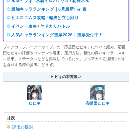
水着イブキ
水着イロハ
リオ
制服ネル
/
/
/
最強キャラランキング｜8月最新Tier表
ヒエロニムス攻略
編成と立ち回り
/
イベント攻略
ヤドカリバトル
/
人気キャラランキング投票2026｜投票受付中！
ブルアカ（ブルーアーカイブ）の「応援団ヒビキ」について紹介。応援
団ヒビキの評価やコンテンツ適正、運用方法、相性の良いキャラ、スキ
ル効果、ステータスなどを掲載しているため、ブルアカの応援団ヒビキ
を育成する際の参考にどうぞ。
ヒビキの衣装違い
ヒビキ
応援団ヒビキ
目次
評価と役割