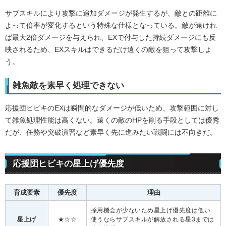
サブスキルにより攻撃に追加ダメージが発生するが、敵との距離に
よって倍率が変化するという特殊な仕様となっている。敵が遠けれ
ば最大2倍ダメージを与えられ、EXで付与した持続ダメージにも反
映されるため、EXスキルはできるだけ遠くの敵を狙って攻撃しよ
う。
雑魚敵を素早く処理できない
応援団ヒビキのEXは瞬間的なダメージが低いため、攻撃範囲に対し
て雑魚処理性能は高くない。遠くの敵のHPを削る手段としては優秀
だが、任務や突破演習など素早く先に進みたい戦闘には不向きだ。
応援団ヒビキの星上げ優先度
育成要素
優先度
理由
採用機会が少ないため星上げ優先度は低い
星上げ
★☆☆
使うならサブスキルが解放される星3までは