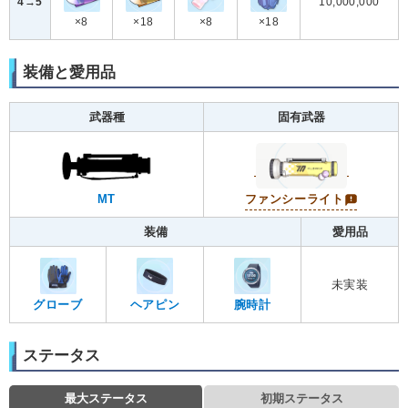
4→5
10,000,000
×8
×18
×8
×18
装備と愛用品
武器種
固有武器
MT
ファンシーライト
装備
愛用品
未実装
グローブ
ヘアピン
腕時計
ステータス
最大ステータス
初期ステータス