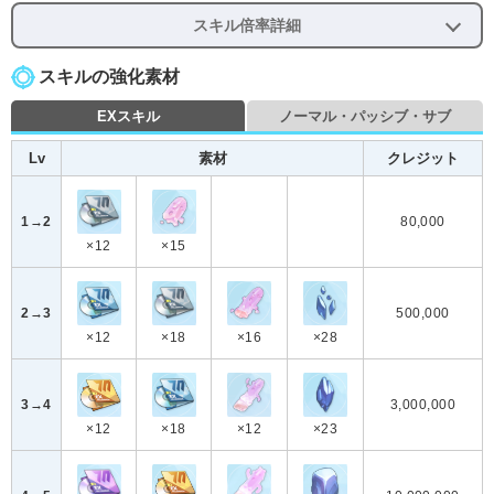
スキル倍率詳細
スキルの強化素材
EXスキル
ノーマル・パッシブ・サブ
Lv
素材
クレジット
1→2
80,000
×12
×15
2→3
500,000
×12
×18
×16
×28
3→4
3,000,000
×12
×18
×12
×23