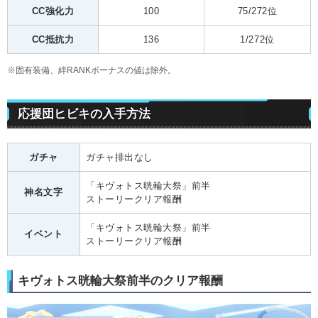
CC強化力
100
75/272位
CC抵抗力
136
1/272位
※固有装備、絆RANKボーナスの値は除外。
応援団ヒビキの入手方法
ガチャ
ガチャ排出なし
「キヴォトス晄輪大祭」前半
神名文字
ストーリークリア報酬
「キヴォトス晄輪大祭」前半
イベント
ストーリークリア報酬
キヴォトス晄輪大祭前半のクリア報酬