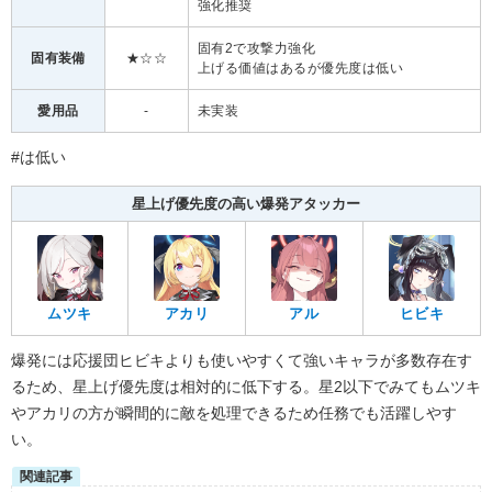
強化推奨
固有2で攻撃力強化
固有装備
★☆☆
上げる価値はあるが優先度は低い
愛用品
-
未実装
#は低い
星上げ優先度の高い爆発アタッカー
ムツキ
アカリ
アル
ヒビキ
爆発には応援団ヒビキよりも使いやすくて強いキャラが多数存在す
るため、星上げ優先度は相対的に低下する。星2以下でみてもムツキ
やアカリの方が瞬間的に敵を処理できるため任務でも活躍しやす
い。