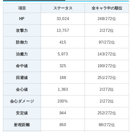
項目
ステータス
全キャラ中の順位
HP
33,024
248/272位
攻撃力
13,757
2/272位
防御力
415
97/272位
治癒力
5,973
143/272位
命中値
325
190/272位
回避値
188
251/272位
会心値
1,393
2/272位
会心ダメージ
200%
2/272位
安定値
944
252/272位
射程距離
850
88/272位