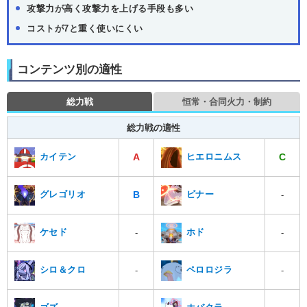
攻撃力が高く攻撃力を上げる手段も多い
コストが7と重く使いにくい
コンテンツ別の適性
総力戦
恒常・合同火力・制約
総力戦の適性
A
C
カイテン
ヒエロニムス
B
グレゴリオ
ビナー
-
ケセド
ホド
-
-
シロ＆クロ
ペロロジラ
-
-