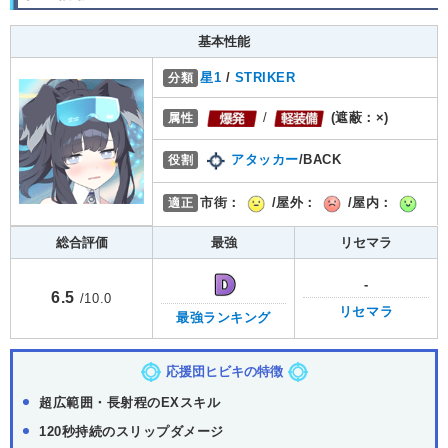
基本性能
分類
星1
/
STRIKER
属性
/
(遮蔽：×)
役割
アタッカー
/BACK
適正
市街：
/屋外：
/屋内：
総合評価
最強
リセマラ
-
6.5
/10.0
リセマラ
最強ランキング
応援団ヒビキの特徴
超広範囲・長射程のEXスキル
120秒持続のスリップダメージ