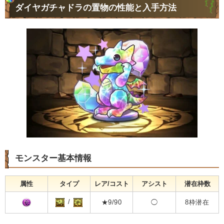
ダイヤガチャドラの置物の性能と入手方法
モンスター基本情報
属性
タイプ
レア/コスト
アシスト
潜在枠数
/
★9/90
◯
8枠潜在