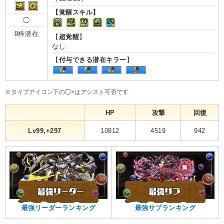
【覚醒スキル】
◯
8枠潜在
【
超覚醒
】
なし
【
付与できる潜在キラー
】
※タイプアイコン下の◯×はアシスト可否です
HP
攻撃
回復
Lv99,+297
10812
4519
942
最強リーダーランキング
最強サブランキング