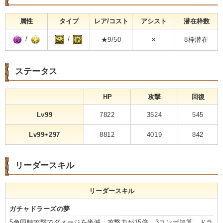
属性
タイプ
レア/コスト
アシスト
潜在枠数
/
/
★9/50
✕
8枠潜在
ステータス
HP
攻撃
回復
Lv99
7822
3524
545
Lv99+297
8812
4019
842
リーダースキル
リーダースキル
ガチャドラーズの夢
5色同時攻撃でダメージを半減、攻撃力が15倍、3コンボ加算。ドラ