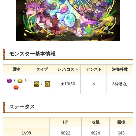
モンスター基本情報
属性
タイプ
レア/コスト
アシスト
潜在枠数
/
/
/
★10/60
✕
8枠潜在
ステータス
HP
攻撃
回復
Lv99
9822
4024
645