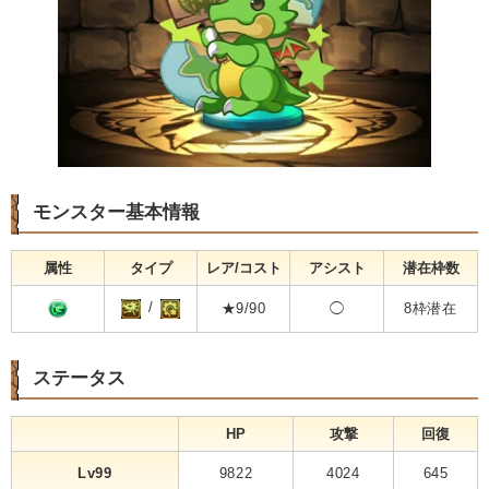
モンスター基本情報
属性
タイプ
レア/コスト
アシスト
潜在枠数
/
★9/90
◯
8枠潜在
ステータス
HP
攻撃
回復
Lv99
9822
4024
645