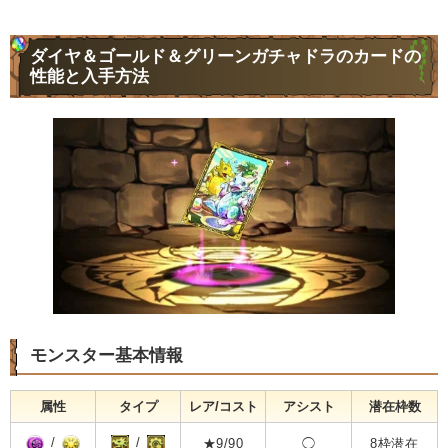
ダイヤ＆ゴールド＆グリーンガチャドラのカードの
性能と入手方法
モンスター基本情報
属性
タイプ
レア/コスト
アシスト
潜在枠数
/
/
★9/90
◯
8枠潜在