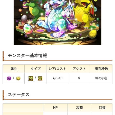
モンスター基本情報
属性
タイプ
レア/コスト
アシスト
潜在枠数
/
/
★8/40
✕
8枠潜在
ステータス
HP
攻撃
回復