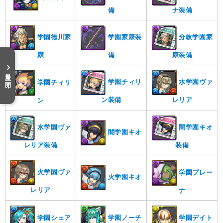
備
ナ装備
学園徳川家
学園家康装
分岐学園家
康
備
康装備
目次を開く
学園チィリ
水学園ヴァ
学園チィリ
ン装備
レリア
ン
水学園ヴァ
闇学園キオ
闇学園キオ
レリア装備
装備
火学園ヴァ
学園プレー
火学園キオ
レリア
ナ
学園デイト
学園ノーチ
学園シェア