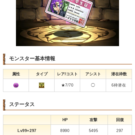
モンスター基本情報
属性
タイプ
レア/コスト
アシスト
潜在枠数
★7/70
◯
6枠潜在
ステータス
HP
攻撃
回復
Lv99+297
8990
5495
297