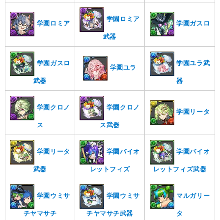
学園ロミア
学園ロミア
学園ガスロ
武器
学園ガスロ
学園ユラ武
学園ユラ
武器
器
学園クロノ
学園クロノ
学園リータ
ス
ス武器
学園リータ
学園バイオ
学園バイオ
武器
レットフィズ
レットフィズ武器
学園ウミサ
学園ウミサ
マルガリー
チヤマサチ
チヤマサチ武器
タ