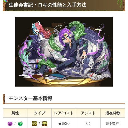
生徒会書記・ロキの性能と入手方法
モンスター基本情報
属性
タイプ
レア/コスト
アシスト
潜在枠数
/
/
★6/30
◯
6枠潜在