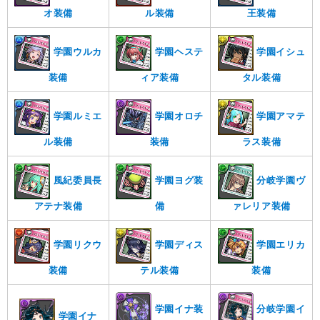
オ装備
ル装備
王装備
学園ウルカ
学園ヘステ
学園イシュ
装備
ィア装備
タル装備
学園ルミエ
学園オロチ
学園アマテ
ル装備
装備
ラス装備
風紀委員長
学園ヨグ装
分岐学園ヴ
アテナ装備
備
ァレリア装備
学園リクウ
学園ディス
学園エリカ
装備
テル装備
装備
学園イナ装
分岐学園イ
学園イナ