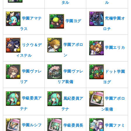
タル
ル
究極学園オ
学園アマテ
学園ヨグ
ロチ
ラス
学園アポロ
リクウ＆デ
学園エリカ
ン
ィステル
学園ヴァレ
学園ヴァレ
ドット学園
リア
リア装備
ヨグ
学級委員ア
学園アポロ
風紀委員ア
テナ
テナ
ン装備
学園ルシフ
学園ファミ
学級委員長