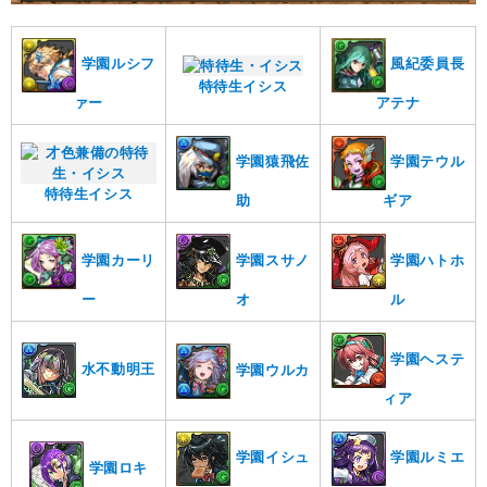
学園ルシフ
風紀委員長
特待生イシス
ァー
アテナ
学園猿飛佐
学園テウル
特待生イシス
助
ギア
学園スサノ
学園ハトホ
学園カーリ
オ
ル
ー
学園ヘステ
水不動明王
学園ウルカ
ィア
学園イシュ
学園ルミエ
学園ロキ