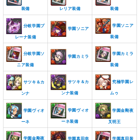
装備
レリア装備
装備
学園ソニア
分岐学園プ
学園ソニア
装備
レーナ装備
分岐学園ソ
学園カミラ
学園カミラ
ニア装備
装備
サツキ＆カ
究極学園レ
サツキ＆カ
ンナ装備
ムゥ
ンナ
学園ヴィオ
学園ヴィオ
学園金剛夜
ーネ装備
ーネ
叉明王
学園金剛夜
学園真田装
学園真田幸