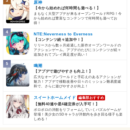
3
原神
【今から始めれば何時間も遊べる！】
まもなく大型アプデが来るオープンワールドRPG！今
から始めれば豊富なコンテンツで何時間も遊べてお
得！
4
NTE:Neverness to Everness
【コンテンツ続々追加中！】
リリースから数ヶ月経過した新作オープンワールドの
アクションゲーム。アプデのたびにコンテンツが続々
追加されてプレイ満足度が高い！
5
鳴潮
【アプデで遊びやすさも向上！】
広大なオープンワールドと手応えのあるアクションが
魅力！アプデで移動改善や日々のミッション難易度緩
和で、さらに遊びやすさが向上！
スイートホームメイド
編集部おすすめ
【無料40連や星4確定券が入手可！】
ボロボロの洋館をリフォームしていくパズルゲームが
登場！美少女のSDキャラが洋館内を歩き回る様子も楽
しめる！