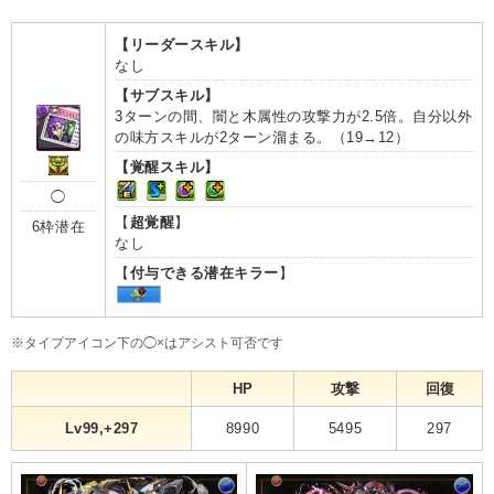
【リーダースキル】
なし
【サブスキル】
3ターンの間、闇と木属性の攻撃力が2.5倍。自分以外
の味方スキルが2ターン溜まる。（19→12）
【覚醒スキル】
◯
【
超覚醒
】
6枠潜在
なし
【
付与できる潜在キラー
】
※タイプアイコン下の◯×はアシスト可否です
HP
攻撃
回復
Lv99,+297
8990
5495
297