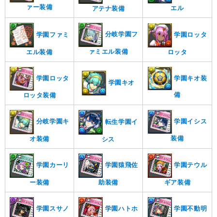
ァー装備
エル
アテナ装備
分岐学園フ
学園ファミ
学園ロッタ
ァミエル装備
ロッタ
エル装備
学園キオ装
学園ロッタ
学園キオ
備
ロッタ装備
学園イシス
分岐学園キ
転生学園イ
装備
オ装備
シス
学園カーリ
学園猿飛佐
学園テウル
ー装備
助装備
ギア装備
学園スサノ
学園ハトホ
学園不動明