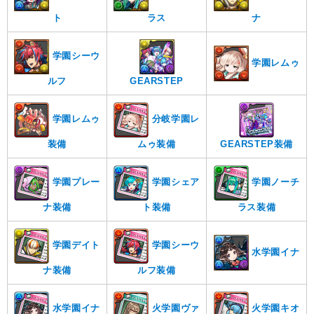
ナ
ラス
ト
学園シーウ
学園レムゥ
ルフ
GEARSTEP
学園レムゥ
分岐学園レ
装備
ムゥ装備
GEARSTEP装備
学園プレー
学園シェア
学園ノーチ
ナ装備
ト装備
ラス装備
学園デイト
学園シーウ
水学園イナ
ナ装備
ルフ装備
水学園イナ
火学園ヴァ
火学園キオ