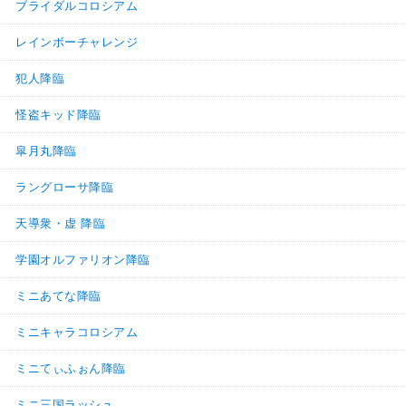
ブライダルコロシアム
レインボーチャレンジ
犯人降臨
怪盗キッド降臨
皐月丸降臨
ラングローサ降臨
天導衆・虚 降臨
学園オルファリオン降臨
ミニあてな降臨
ミニキャラコロシアム
ミニてぃふぉん降臨
ミニ三国ラッシュ