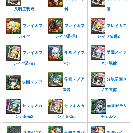
叉明王装備
備
村
フレイ＆フ
フレイ＆フ
フレイ＆フ
レイヤ装備2
レイヤ
レイヤ装備1
学園メイフ
フレイ＆フ
学園メイフ
ァン装備
レイヤ装備3
ァン
学園メノア
分岐学園メ
学園メノア
装備
ノア装備
サツキ＆カ
サツキ＆カ
学園ゼラ&
ンナ装備2
ンナ装備3
チェルン
学園ゼラ&
分岐学園ゼ
学園セイレ