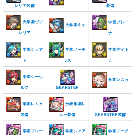
レリア装備
装備
火学園ヴァ
学園プレー
火学園キオ
レリア
ナ
学園デイト
学園ノーチ
学園シェア
ナ
ラス
ト
学園シーウ
学園レムゥ
ルフ
GEARSTEP
学園レムゥ
分岐学園レ
装備
ムゥ装備
GEARSTEP装備
学園プレー
学園シェア
学園ノーチ