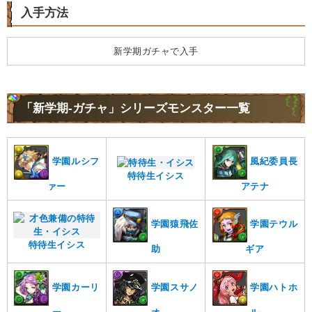
入手方法
新学期ガチャで入手
「新学期-ガチャ」シリーズモンスター一覧
学園ルシフ
風紀委員長
特待生イシス
ァー
アテナ
学園猿飛佐
学園テウル
特待生イシス
助
ギア
学園スサノ
学園ハトホ
学園カーリ