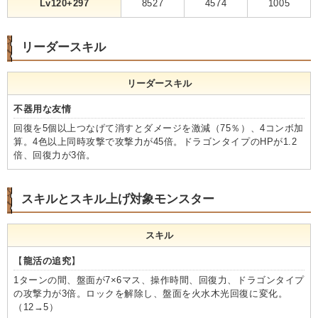
Lv120+297
8527
4574
1005
リーダースキル
リーダースキル
不器用な友情
回復を5個以上つなげて消すとダメージを激減（75％）、4コンボ加
算。4色以上同時攻撃で攻撃力が45倍。ドラゴンタイプのHPが1.2
倍、回復力が3倍。
スキルとスキル上げ対象モンスター
スキル
【
龍活の追究
】
1ターンの間、盤面が7×6マス、操作時間、回復力、ドラゴンタイプ
の攻撃力が3倍。ロックを解除し、盤面を火水木光回復に変化。
（12→5）