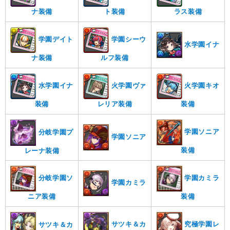
ナ装備
ト装備
ラス装備
学園デイト
学園シーウ
水学園イナ
ナ装備
ルフ装備
水学園イナ
火学園ヴァ
火学園キオ
装備
レリア装備
装備
学園ソニア
分岐学園プ
学園ソニア
装備
レーナ装備
分岐学園ソ
学園カミラ
学園カミラ
ニア装備
装備
サツキ＆カ
究極学園レ
サツキ＆カ