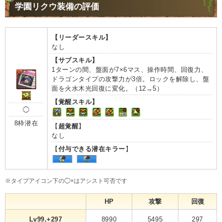
学園リクウ装備の評価
【リーダースキル】
なし
【サブスキル】
1ターンの間、盤面が7×6マス、操作時間、回復力、
ドラゴンタイプの攻撃力が3倍。ロックを解除し、盤
面を火水木光回復に変化。（12→5）
【覚醒スキル】
◯
8枠潜在
【
超覚醒
】
なし
【
付与できる潜在キラー
】
※タイプアイコン下の◯×はアシスト可否です
HP
攻撃
回復
Lv99,+297
8990
5495
297