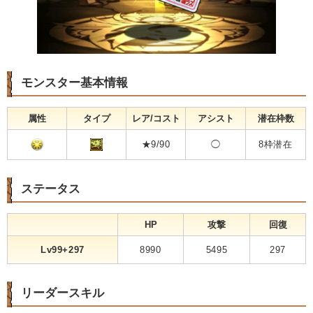
モンスター基本情報
属性
タイプ
レア/コスト
アシスト
潜在枠数
★9/90
◯
8枠潜在
ステータス
HP
攻撃
回復
Lv99+297
8990
5495
297
リーダースキル