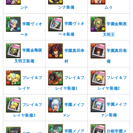
ンナ装備
ムゥ
ンナ
学園ヴィオ
学園ヴィオ
学園金剛夜
ーネ装備
ーネ
叉明王
学園金剛夜
学園真田装
学園真田幸
叉明王装備
備
村
フレイ＆フ
フレイ＆フ
フレイ＆フ
レイヤ装備2
レイヤ
レイヤ装備1
学園メイフ
フレイ＆フ
学園メイフ
ァン装備
レイヤ装備3
ァン
学園メノア
分岐学園メ