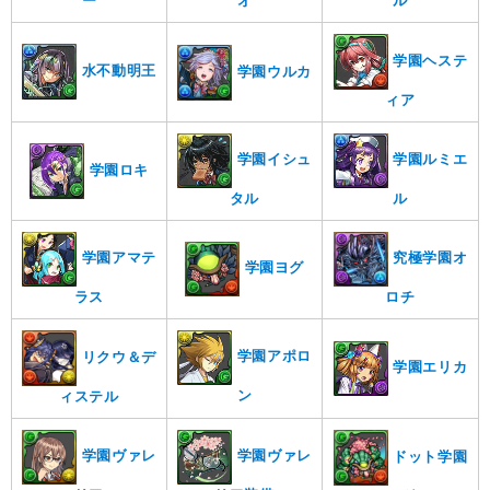
オ
ル
ー
学園ヘステ
水不動明王
学園ウルカ
ィア
学園イシュ
学園ルミエ
学園ロキ
タル
ル
究極学園オ
学園アマテ
学園ヨグ
ロチ
ラス
学園アポロ
リクウ＆デ
学園エリカ
ン
ィステル
学園ヴァレ
学園ヴァレ
ドット学園