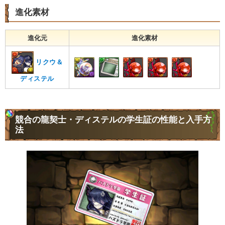
進化素材
進化元
進化素材
リクウ＆
ディステル
競合の龍契士・ディステルの学生証の性能と入手方
法