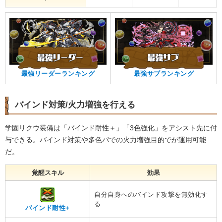
最強リーダーランキング
最強サブランキング
バインド対策/火力増強を行える
学園リクウ装備は「バインド耐性＋」「3色強化」をアシスト先に付
与できる。バインド対策や多色パでの火力増強目的でが運用可能
だ。
覚醒スキル
効果
自分自身へのバインド攻撃を無効化す
る
バインド耐性+