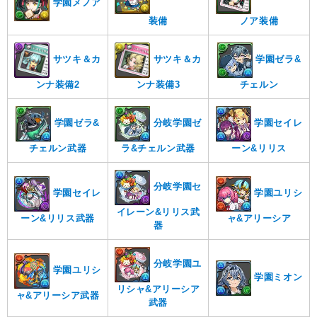
学園メノア
装備
ノア装備
サツキ＆カ
サツキ＆カ
学園ゼラ&
ンナ装備2
ンナ装備3
チェルン
学園ゼラ&
分岐学園ゼ
学園セイレ
チェルン武器
ラ&チェルン武器
ーン&リリス
分岐学園セ
学園セイレ
学園ユリシ
イレーン&リリス武
ーン&リリス武器
ャ&アリーシア
器
分岐学園ユ
学園ユリシ
学園ミオン
リシャ&アリーシア
ャ&アリーシア武器
武器