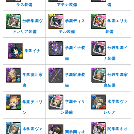
ラス装備
アテナ装備
備
分岐学園ヴ
学園ディス
学園エリカ
ァレリア装備
テル装備
装備
学園イナ装
分岐学園イ
学園イナ
備
ナ装備
学園徳川家
学園家康装
分岐学園家
康
備
康装備
学園チィリ
水学園ヴァ
学園チィリ
ン装備
レリア
ン
水学園ヴァ
闇学園キオ
闇学園キオ