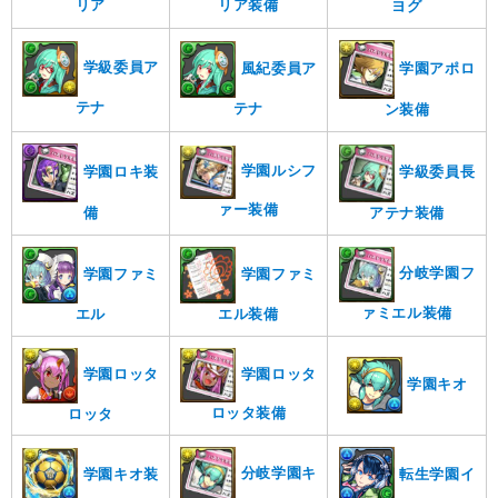
リア
リア装備
ヨグ
学級委員ア
学園アポロ
風紀委員ア
テナ
テナ
ン装備
学園ルシフ
学園ロキ装
学級委員長
ァー装備
アテナ装備
備
分岐学園フ
学園ファミ
学園ファミ
ァミエル装備
エル
エル装備
学園ロッタ
学園ロッタ
学園キオ
ロッタ装備
ロッタ
分岐学園キ
学園キオ装
転生学園イ