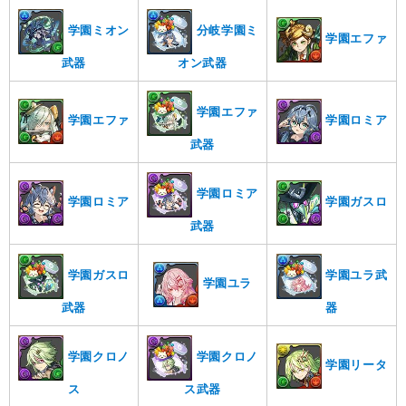
学園ミオン
分岐学園ミ
学園エファ
武器
オン武器
学園エファ
学園エファ
学園ロミア
武器
学園ロミア
学園ロミア
学園ガスロ
武器
学園ガスロ
学園ユラ武
学園ユラ
武器
器
学園クロノ
学園クロノ
学園リータ
ス
ス武器