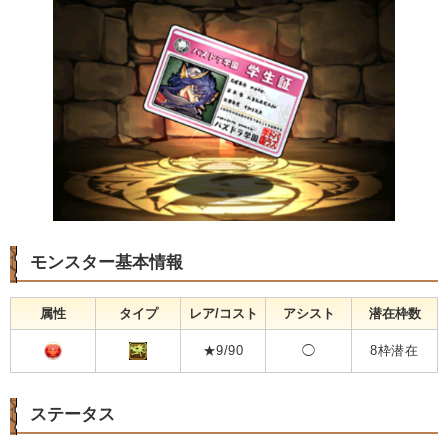
モンスター基本情報
属性
タイプ
レア/コスト
アシスト
潜在枠数
★9/90
◯
8枠潜在
ステータス