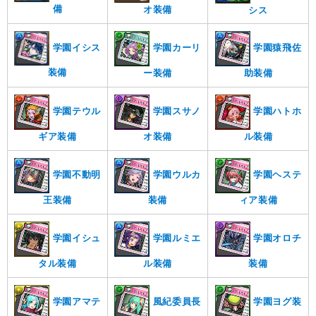
備
オ装備
シス
学園イシス
学園カーリ
学園猿飛佐
装備
ー装備
助装備
学園テウル
学園スサノ
学園ハトホ
ギア装備
オ装備
ル装備
学園不動明
学園ウルカ
学園ヘステ
王装備
装備
ィア装備
学園イシュ
学園ルミエ
学園オロチ
タル装備
ル装備
装備
学園アマテ
風紀委員長
学園ヨグ装