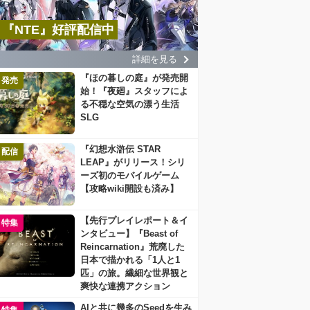
『NTE』好評配信中
詳細を見る
『ほの暮しの庭』が発売開
発売
始！『夜廻』スタッフによ
る不穏な空気の漂う生活
SLG
『幻想水滸伝 STAR
配信
LEAP』がリリース！シリ
ーズ初のモバイルゲーム
【攻略wiki開設も済み】
【先行プレイレポート＆イ
特集
ンタビュー】『Beast of
Reincarnation』荒廃した
日本で描かれる「1人と1
匹」の旅。繊細な世界観と
爽快な連携アクション
AIと共に幾多のSeedを生み