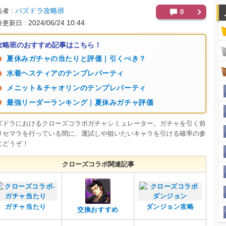
パズドラ攻略班
集者
0
2024/06/24 10:44
終更新日
攻略班のおすすめ記事はこちら！
夏休みガチャの当たりと評価｜引くべき？
水着ヘスティアのテンプレパーティ
メニット＆チャオリンのテンプレパーティ
最強リーダーランキング｜夏休みガチャ評価
ズドラにおけるクローズコラボガチャシミュレーター。ガチャを引く前
リセマラを行っている間に、運試しや狙いたいキャラを引ける確率の参
にどうぞ！
クローズコラボ関連記事
ガチャ当たり
ダンジョン攻略
交換おすすめ