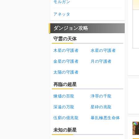
モルガン
アネッタ
ダンジョン攻略
守霊の天体
木星の守護者
水星の守護者
金星の守護者
月の守護者
太陽の守護者
再臨の超星
煉燼の百龍
浄罪の千龍
深遠の万龍
星砕の兆龍
伍窮の億兆龍
暴乱極悪生命体
未知の新星