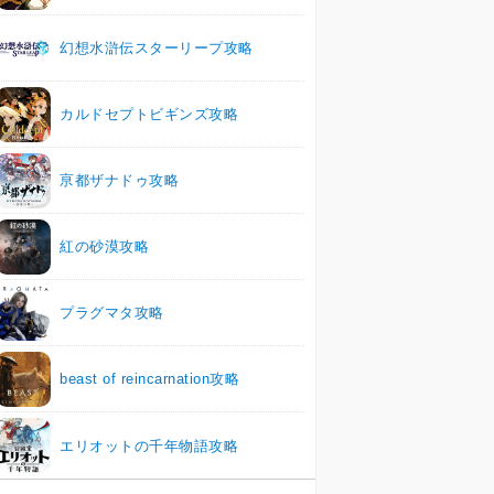
幻想水滸伝スターリープ攻略
カルドセプトビギンズ攻略
亰都ザナドゥ攻略
紅の砂漠攻略
プラグマタ攻略
beast of reincarnation攻略
エリオットの千年物語攻略