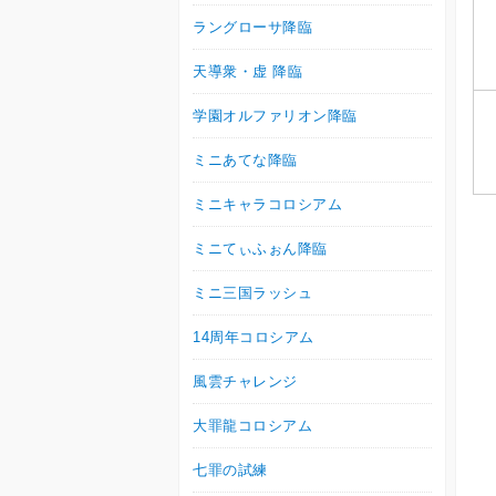
ラングローサ降臨
天導衆・虚 降臨
学園オルファリオン降臨
ミニあてな降臨
ミニキャラコロシアム
ミニてぃふぉん降臨
ミニ三国ラッシュ
14周年コロシアム
風雲チャレンジ
大罪龍コロシアム
七罪の試練