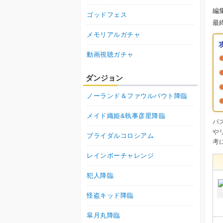
編
ゴッドフェス
最
メモリアルガチャ
動画視聴ガチャ
ダンジョン
ノーランド＆ファウルバウト降臨
メイド織姫&執事彦星降臨
パ
や
ブライダルコロシアム
考
レインボーチャレンジ
犯人降臨
怪盗キッド降臨
皐月丸降臨