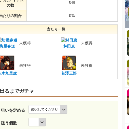
0個
の数
当たりの割合
0%
当たり一覧
未獲得
未獲得
坊屋春道
林田恵
未獲得
未獲得
花木九里虎
花澤三郎
出るまでガチャ
▶狙いを定める
▶狙う個数