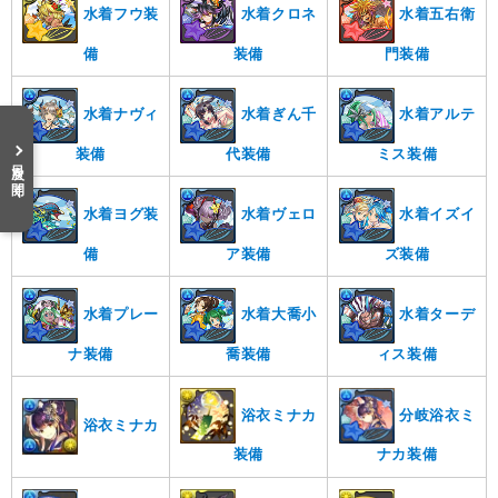
水着フウ装
水着クロネ
水着五右衛
備
装備
門装備
水着ナヴィ
水着ぎん千
水着アルテ
装備
代装備
ミス装備
目次を開く
水着ヨグ装
水着ヴェロ
水着イズイ
備
ア装備
ズ装備
水着プレー
水着大喬小
水着ターデ
ナ装備
喬装備
ィス装備
分岐浴衣ミ
浴衣ミナカ
浴衣ミナカ
ナカ装備
装備