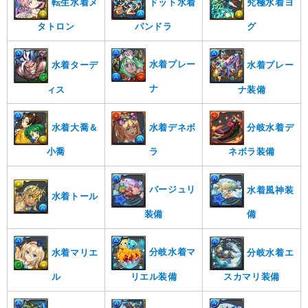
ドット水着
転生水着メ
究極水着ヨ
タトロン
グ
パンドラ
水着プレー
水着ターデ
水着プレー
ナ
ィス
ナ装備
水着大喬＆
分岐水着デ
水着デネボ
ラ
ネボラ装備
小喬
バージュリ
水着風神装
水着トール
装備
備
分岐水着マ
水着マリエ
分岐水着エ
リエル装備
スカマリ装備
ル