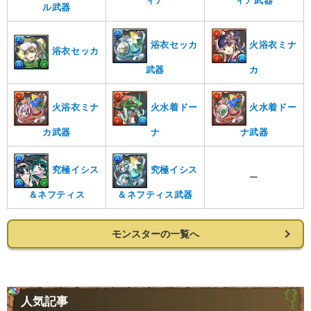
ィア
ィア武器
ル武器
浴衣セッカ
火浴衣ミナ
浴衣セッカ
武器
カ
火浴衣ミナ
火水着ドー
火水着ドー
カ武器
ナ
ナ武器
究極イシス
究極イシス
ー
＆ネフティス
＆ネフティス武器
モンスターの一覧へ
人気記事