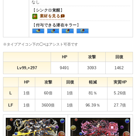
なし
【
シンクロ覚醒
】
素材を見る
【
付与できる潜在キラー
】
※タイプアイコン下の◯×はアシスト可否です
HP
攻撃
回復
Lv99,+297
9491
3093
1462
HP
攻撃
回復
軽減
実質HP
L
1倍
60倍
1倍
81％
5.26倍
LF
1倍
3600倍
1倍
96.39％
27.7倍