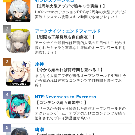
ゼンレスゾーンゼロ
【2周年大型アプデで強キャラ実装！】
HoYoverseのアクションRPGが2周年の大型アプデが
実装！システム改善スキマ時間でも遊びやすい！
2
アークナイツ：エンドフィールド
【戦闘も工業発展も自由自在！】
アークナイツ最新作は圧倒的人気の注目作！こだわり
抜かれたキャラと重厚な世界観のオープンワールドを
満喫しよう！
3
原神
【今から始めれば何時間も遊べる！】
まもなく大型アプデが来るオープンワールドRPG！今
から始めれば豊富なコンテンツで何時間も遊べてお
得！
4
NTE:Neverness to Everness
【コンテンツ続々追加中！】
リリースから数ヶ月経過した新作オープンワールドの
アクションゲーム。アプデのたびにコンテンツが続々
追加されてプレイ満足度が高い！
5
鳴潮