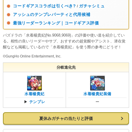
コードギアスコラボは引くべき?
ガチャシミュ
/
アッシュのテンプレパーティと代用候補
最強リーダーランキング｜コードギアス評価
パズドラの「水着楊貴妃(No.9068,9069)」の評価や使い道を紹介してい
る。相性の良いリーダーやサブ、おすすめの超覚醒やアシスト、潜在覚
醒なども掲載しているので「水着楊貴妃」を使う際の参考にどうぞ！
©GungHo Online Entertainment, Inc.
分岐進化先
水着楊貴妃
水着楊貴妃装備
▶
テンプレ
ー
夏休みガチャの当たりと評価