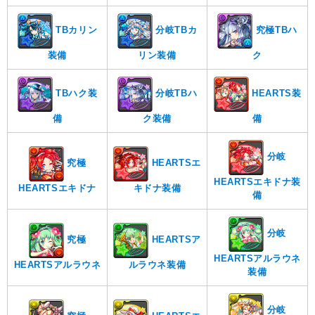
TBカリン
分岐TBカ
究極TBハ
装備
リン装備
ク
TBハク装
分岐TBハ
HEARTS装
備
ク装備
備
分岐
究極
HEARTSエ
HEARTSエキドナ装
HEARTSエキドナ
キドナ装備
備
分岐
究極
HEARTSア
HEARTSアルラウネ
HEARTSアルラウネ
ルラウネ装備
装備
分岐