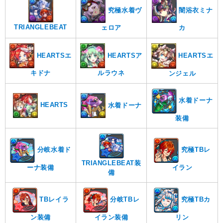
究極水着ヴ
闇浴衣ミナ
TRIANGLEBEAT
ェロア
カ
HEARTSエ
HEARTSア
HEARTSエ
キドナ
ルラウネ
ンジェル
水着ドーナ
HEARTS
水着ドーナ
装備
分岐水着ド
究極TBレ
TRIANGLEBEAT装
ーナ装備
イラン
備
TBレイラ
分岐TBレ
究極TBカ
ン装備
イラン装備
リン