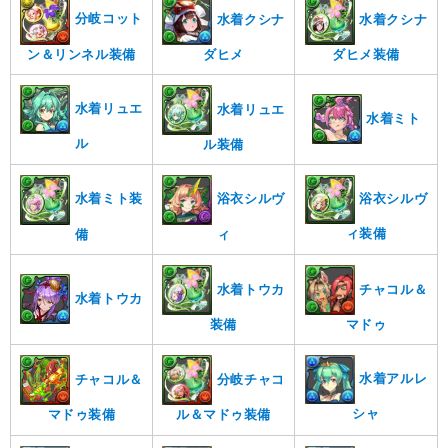
分岐コット
水着クシナ
水着クシナ
ン＆リンネル装備
ダヒメ装備
ダヒメ
水着リュエ
水着リュエ
水着ミト
ル
ル装備
浴衣シルヴ
水着ミト装
浴衣シルヴ
ィ装備
備
ィ
水着トウカ
チャコル＆
水着トウカ
装備
マドゥ
水着アルレ
分岐チャコ
チャコル＆
シャ
ル＆マドゥ装備
マドゥ装備