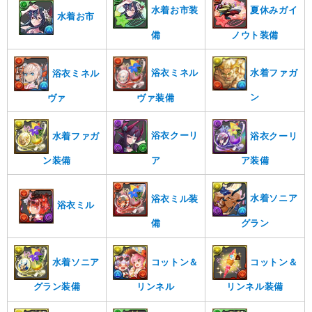
水着お市装
夏休みガイ
水着お市
備
ノウト装備
水着ファガ
浴衣ミネル
浴衣ミネル
ン
ヴァ装備
ヴァ
浴衣クーリ
水着ファガ
浴衣クーリ
ア
ア装備
ン装備
水着ソニア
浴衣ミル装
浴衣ミル
グラン
備
コットン＆
コットン＆
水着ソニア
リンネル
リンネル装備
グラン装備