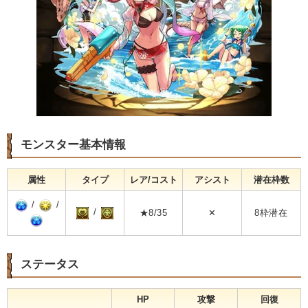
モンスター基本情報
属性
タイプ
レア/コスト
アシスト
潜在枠数
/
/
/
★8/35
✕
8枠潜在
ステータス
HP
攻撃
回復