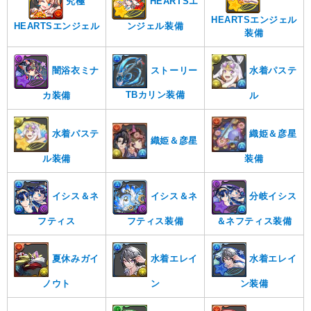
究極
HEARTSエ
HEARTSエンジェル
HEARTSエンジェル
ンジェル装備
装備
ストーリー
闇浴衣ミナ
水着パステ
TBカリン装備
カ装備
ル
水着パステ
織姫＆彦星
織姫＆彦星
装備
ル装備
イシス＆ネ
イシス＆ネ
分岐イシス
フティス
フティス装備
＆ネフティス装備
夏休みガイ
水着エレイ
水着エレイ
ノウト
ン
ン装備