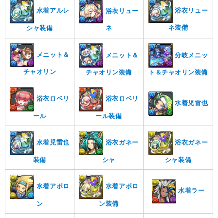
浴衣リュー
水着アルレ
浴衣リュー
ネ装備
シャ装備
ネ
メニット＆
分岐メニッ
メニット＆
チャオリン
ト＆チャオリン装備
チャオリン装備
浴衣ロベリ
浴衣ロベリ
水着児雷也
ール
ール装備
水着児雷也
浴衣ガネー
浴衣ガネー
装備
シャ
シャ装備
水着アポロ
水着アポロ
水着ラー
ン
ン装備