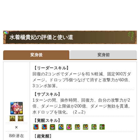
水着楊貴妃の評価と使い道
変身後
変身前
【リーダースキル】
回復の2コンボでダメージを81％軽減、固定900万ダ
メージ。ドロップ5個つなげて消すと攻撃力が60倍、
3コンボ加算。
【サブスキル】
1ターンの間、操作時間、回復力、自分の攻撃力が2
倍、ダメージ上限値が200億、ダメージ無効を貫通。
水ドロップを強化。（2→2）
【覚醒スキル】
✕
8枠潜在
【
超覚醒
】