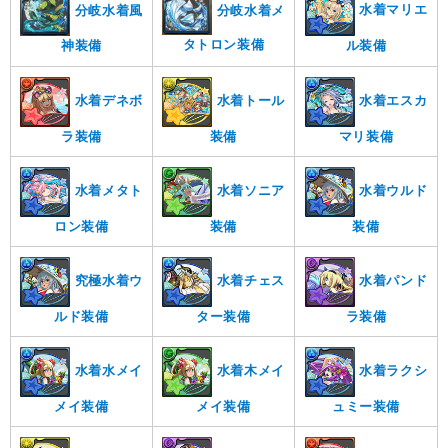
水着マリエ
分岐水着風
分岐水着メ
タトロン装備
ル装備
神装備
水着デネボ
水着トール
水着エスカ
ラ装備
装備
マリ装備
水着メタト
水着ソニア
水着ウルド
ロン装備
装備
装備
究極水着ウ
水着チェス
水着パンド
ルド装備
ター装備
ラ装備
水着水メイ
水着木メイ
水着ラクシ
メイ装備
メイ装備
ュミー装備