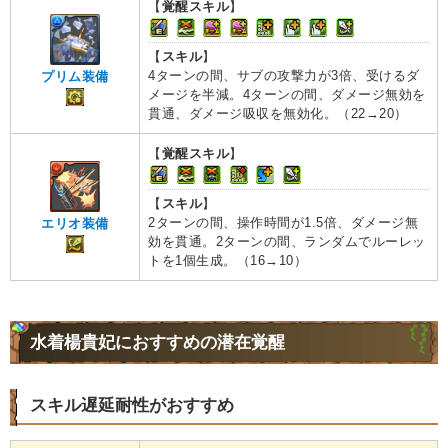
【
覚醒スキル
】
【
スキル
】
4ターンの間、サブの攻撃力が3倍、受けるダ
プリム装備
メージを半減。4ターンの間、ダメージ無効を
貫通、ダメージ吸収を無効化。（22→20）
【
覚醒スキル
】
【
スキル
】
2ターンの間、操作時間が1.5倍、ダメージ無
エリオ装備
効を貫通。2ターンの間、ランダムでルーレッ
トを1個生成。（16→10）
水着楊貴妃におすすめの潜在覚醒
スキル遅延耐性がおすすめ