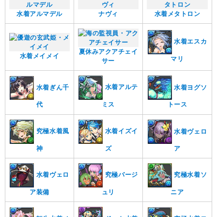
水着アルマデル
ナヴィ
水着メタトロン
水着エスカ
夏休みアクアチェイ
水着メイメイ
マリ
サー
水着アルテ
水着ヨグソ
水着ぎん千
ミス
代
トース
究極水着風
水着イズイ
水着ヴェロ
神
ズ
ア
水着ヴェロ
究極バージ
究極水着ソ
ア装備
ュリ
ニア