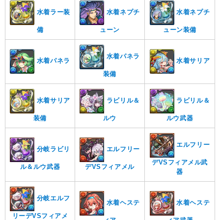
水着ラー装
水着ネプチ
水着ネプチ
備
ューン
ューン装備
水着パネラ
水着パネラ
水着サリア
装備
水着サリア
ラビリル＆
ラビリル＆
装備
ルウ
ルウ武器
エルフリー
分岐ラビリ
エルフリー
デVSフィアメル武
ル＆ルウ武器
デVSフィアメル
器
分岐エルフ
水着ヘステ
水着ヘステ
リーデVSフィアメ