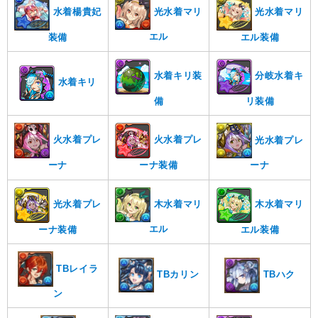
光水着マリ
水着楊貴妃
光水着マリ
エル
装備
エル装備
水着キリ装
分岐水着キ
水着キリ
備
リ装備
火水着プレ
火水着プレ
光水着プレ
ーナ
ーナ装備
ーナ
木水着マリ
光水着プレ
木水着マリ
エル
ーナ装備
エル装備
TBレイラ
TBカリン
TBハク
ン