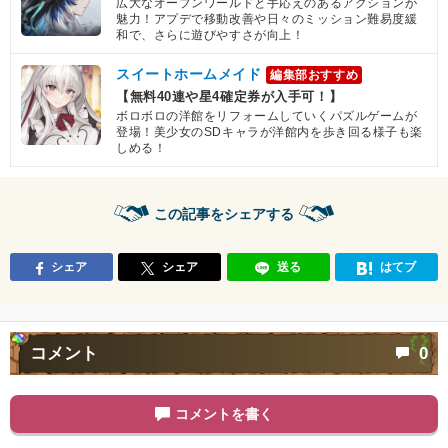
広大なオープンワールドと手応えのあるアクションが
魅力！アプデで移動改善や日々のミッション難易度緩
和で、さらに遊びやすさが向上！
スイートホームメイド
編集部おすすめ
【無料40連や星4確定券が入手可！】
ボロボロの洋館をリフォームしていくパズルゲームが
登場！美少女のSDキャラが洋館内を歩き回る様子も楽
しめる！
この記事をシェアする
シェア
シェア
送る
はてブ
コメント
0
コメントを書く