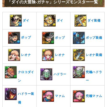
「ダイの大冒険-ガチャ」シリーズモンスター一覧
ダイ装備
ダイ
ダイ
ポップ
ポップ
ポップ装備
レオナ
レオナ
レオナ装備
究極ハドラ
クロコダイ
ハドラー
ー
ン
ハドラー装
マァム
究極マァム
備