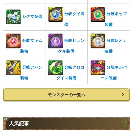
分岐ダイ装
分岐ポップ
シグマ装備
備
装備
分岐マァム
分岐ヒュン
分岐レオナ
装備
ケル装備
装備
分岐アバン
分岐クロコ
分岐キルバ
装備
ダイン装備
ーン装備
モンスターの一覧へ
人気記事