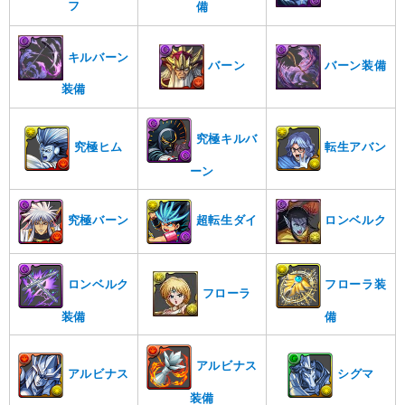
フ
備
キルバーン
バーン
バーン装備
装備
究極キルバ
究極ヒム
転生アバン
ーン
究極バーン
超転生ダイ
ロンベルク
ロンベルク
フローラ装
フローラ
装備
備
アルビナス
アルビナス
シグマ
装備