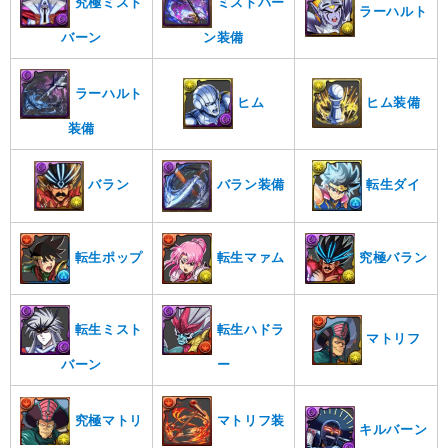
究極ミスト
ミストバー
ラーハルト
バーン
ン装備
ラーハルト
ヒム装備
ヒム
装備
転生ダイ
バラン装備
バラン
転生マァム
転生ポップ
究極バラン
転生ハドラ
転生ミスト
マトリフ
ー
バーン
究極マトリ
マトリフ装
キルバーン