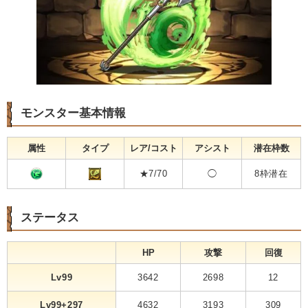
モンスター基本情報
属性
タイプ
レア/コスト
アシスト
潜在枠数
★7/70
◯
8枠潜在
ステータス
HP
攻撃
回復
Lv99
3642
2698
12
Lv99+297
4632
3193
309