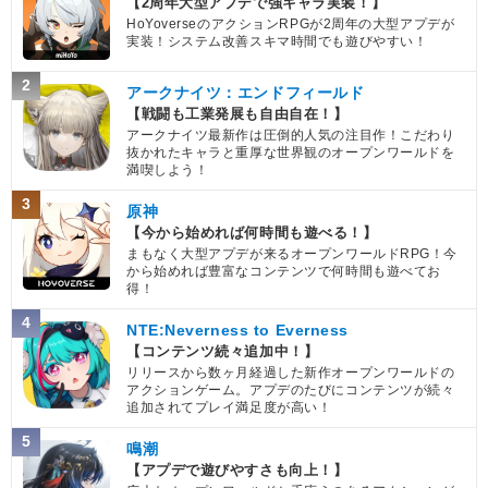
【2周年大型アプデで強キャラ実装！】
HoYoverseのアクションRPGが2周年の大型アプデが
実装！システム改善スキマ時間でも遊びやすい！
2
アークナイツ：エンドフィールド
【戦闘も工業発展も自由自在！】
アークナイツ最新作は圧倒的人気の注目作！こだわり
抜かれたキャラと重厚な世界観のオープンワールドを
満喫しよう！
3
原神
【今から始めれば何時間も遊べる！】
まもなく大型アプデが来るオープンワールドRPG！今
から始めれば豊富なコンテンツで何時間も遊べてお
得！
4
NTE:Neverness to Everness
【コンテンツ続々追加中！】
リリースから数ヶ月経過した新作オープンワールドの
アクションゲーム。アプデのたびにコンテンツが続々
追加されてプレイ満足度が高い！
5
鳴潮
【アプデで遊びやすさも向上！】