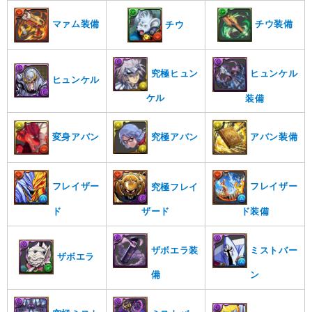
チウ装備
マァム装備
チウ
究極ヒュン
ヒュンケル
ヒュンケル
ケル
装備
アバン装備
究極アバン
変身アバン
フレイザー
フレイザー
究極フレイ
ド
ド装備
ザード
ミストバー
ザボエラ装
ザボエラ
ン
備