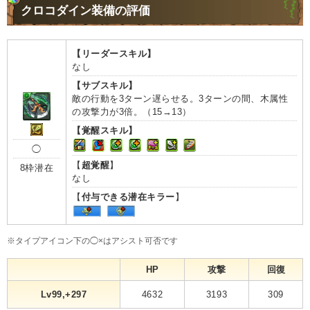
クロコダイン装備の評価
【リーダースキル】
なし
【サブスキル】
敵の行動を3ターン遅らせる。3ターンの間、木属性
の攻撃力が3倍。（15→13）
【覚醒スキル】
◯
【
超覚醒
】
8枠潜在
なし
【
付与できる潜在キラー
】
※タイプアイコン下の◯×はアシスト可否です
HP
攻撃
回復
Lv99,+297
4632
3193
309