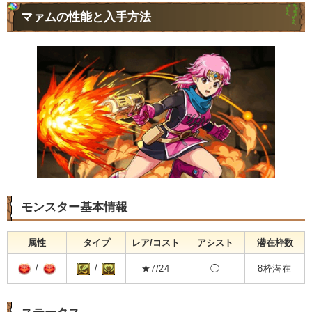
マァムの性能と入手方法
モンスター基本情報
属性
タイプ
レア/コスト
アシスト
潜在枠数
/
/
★7/24
◯
8枠潜在