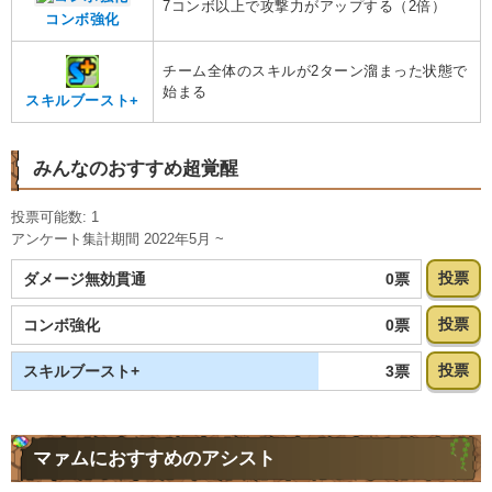
7コンボ以上で攻撃力がアップする（2倍）
コンボ強化
チーム全体のスキルが2ターン溜まった状態で
始まる
スキルブースト+
みんなのおすすめ超覚醒
投票可能数: 1
アンケート集計期間 2022年5月 ~
投票
0票
ダメージ無効貫通
投票
0票
コンボ強化
投票
3票
スキルブースト+
マァムにおすすめのアシスト