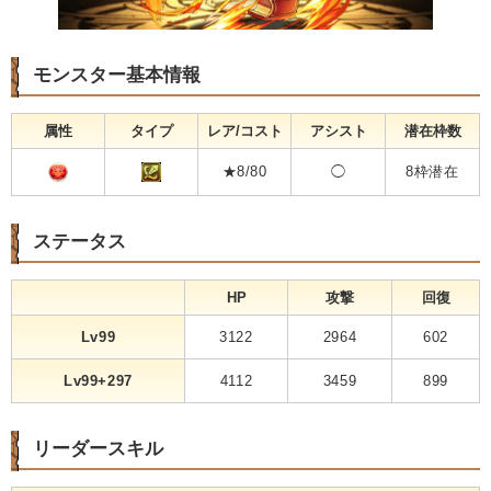
モンスター基本情報
属性
タイプ
レア/コスト
アシスト
潜在枠数
★8/80
◯
8枠潜在
ステータス
HP
攻撃
回復
Lv99
3122
2964
602
Lv99+297
4112
3459
899
リーダースキル