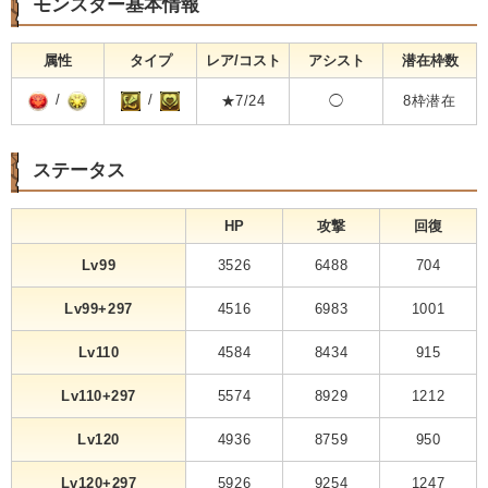
モンスター基本情報
属性
タイプ
レア/コスト
アシスト
潜在枠数
/
/
★7/24
◯
8枠潜在
ステータス
HP
攻撃
回復
Lv99
3526
6488
704
Lv99+297
4516
6983
1001
Lv110
4584
8434
915
Lv110+297
5574
8929
1212
Lv120
4936
8759
950
Lv120+297
5926
9254
1247