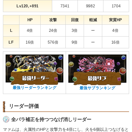
Lv120,+891
7341
9982
1704
HP
攻撃
回復
軽減
実質HP
L
4倍
24倍
3倍
ー
4倍
LF
16倍
576倍
9倍
ー
16倍
最強リーダーランキング
最強サブランキング
リーダー評価
全パラ補正を持つつなげ消しリーダー
マァムは、火属性のHPと攻撃力を4倍にし、火を6個以上つなげると