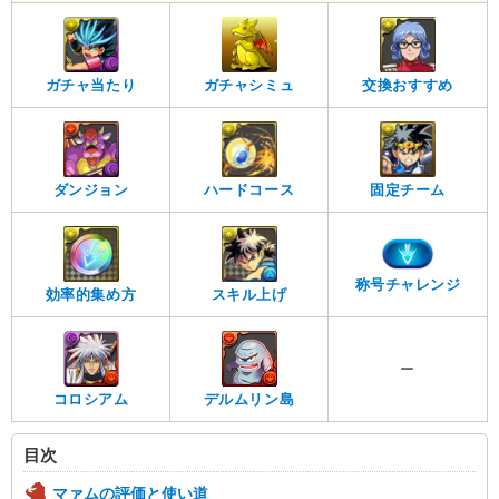
ガチャ当たり
ガチャシミュ
交換おすすめ
ダンジョン
ハードコース
固定チーム
称号チャレンジ
効率的集め方
スキル上げ
ー
コロシアム
デルムリン島
目次
マァムの評価と使い道