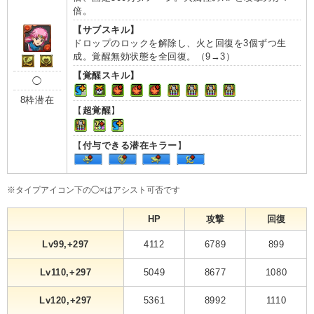
倍。
【サブスキル】
ドロップのロックを解除し、火と回復を3個ずつ生
成。覚醒無効状態を全回復。（9→3）
【覚醒スキル】
◯
8枠潜在
【
超覚醒
】
【
付与できる潜在キラー
】
※タイプアイコン下の◯×はアシスト可否です
HP
攻撃
回復
Lv99,+297
4112
6789
899
Lv110,+297
5049
8677
1080
Lv120,+297
5361
8992
1110