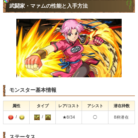
武闘家・マァムの性能と入手方法
モンスター基本情報
属性
タイプ
レア/コスト
アシスト
潜在枠数
/
/
★8/34
◯
8枠潜在
ステータス