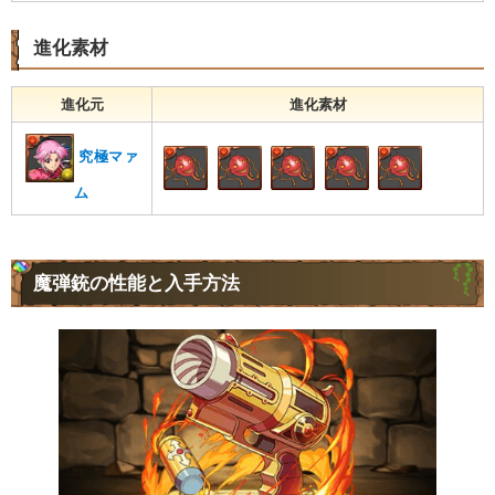
進化素材
進化元
進化素材
究極マァ
ム
魔弾銃の性能と入手方法