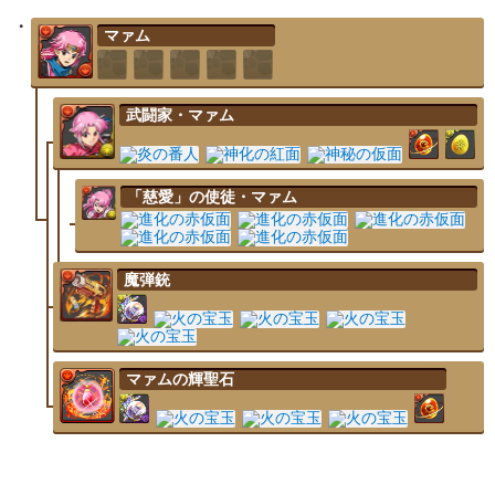
マァム
武闘家・マァム
「慈愛」の使徒・マァム
魔弾銃
マァムの輝聖石