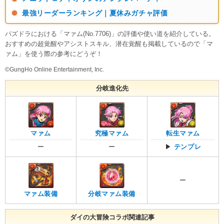
最強リーダーランキング｜夏休みガチャ評価
パズドラにおける「マァム(No.7706)」の評価や使い道を紹介している。
おすすめの超覚醒やアシストスキル、潜在覚醒も掲載しているので「マ
ァム」を使う際の参考にどうぞ！
©GungHo Online Entertainment, Inc.
分岐進化先
マァム
究極マァム
転生マァム
ー
ー
▶
テンプレ
ー
マァム装備
分岐マァム装備
ダイの大冒険コラボ関連記事