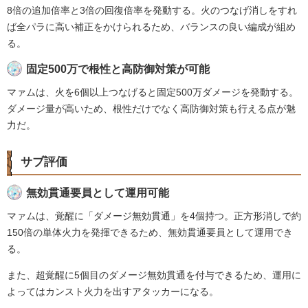
8倍の追加倍率と3倍の回復倍率を発動する。火のつなげ消しをすれ
ば全パラに高い補正をかけられるため、バランスの良い編成が組め
る。
固定500万で根性と高防御対策が可能
マァムは、火を6個以上つなげると固定500万ダメージを発動する。
ダメージ量が高いため、根性だけでなく高防御対策も行える点が魅
力だ。
サブ評価
無効貫通要員として運用可能
マァムは、覚醒に「ダメージ無効貫通」を4個持つ。正方形消しで約
150倍の単体火力を発揮できるため、無効貫通要員として運用でき
る。
また、超覚醒に5個目のダメージ無効貫通を付与できるため、運用に
よってはカンスト火力を出すアタッカーになる。