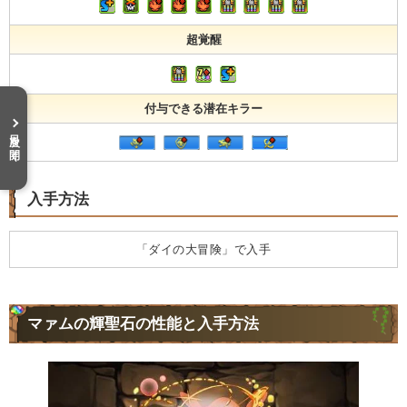
超覚醒
付与できる潜在キラー
目次を開く
入手方法
「ダイの大冒険」で入手
マァムの輝聖石の性能と入手方法