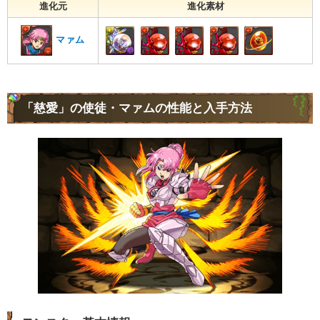
進化元
進化素材
マァム
「慈愛」の使徒・マァムの性能と入手方法