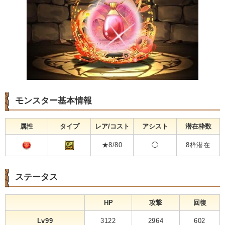
モンスター基本情報
属性
タイプ
レア/コスト
アシスト
潜在枠数
★8/80
◯
8枠潜在
ステータス
HP
攻撃
回復
Lv99
3122
2964
602