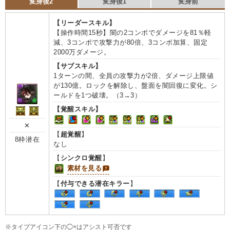
変身後2
変身後1
変身前
【リーダースキル】
【操作時間15秒】闇の2コンボでダメージを81％軽
減、3コンボで攻撃力が80倍、3コンボ加算、固定
2000万ダメージ。
【サブスキル】
1ターンの間、全員の攻撃力が2倍、ダメージ上限値
が130億。ロックを解除し、盤面を闇回復に変化。シ
ールドを1つ破壊。（3→3）
【覚醒スキル】
✕
【
超覚醒
】
8枠潜在
なし
【
シンクロ覚醒
】
素材を見る
【
付与できる潜在キラー
】
※タイプアイコン下の◯×はアシスト可否です