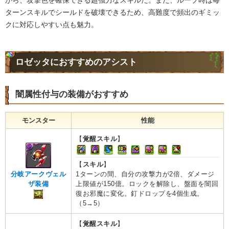
がら、攻撃色を確保できる超強力なスキルだ。また、ループ時は毎
ターンスキルでシールドを破壊できるため、高難度で頻出のギミッ
クに対応しやすい点も魅力。
ロゼッタにおすすめのアシスト
闇属性付与の装備がおすすめ
モンスター
性能
【
覚醒スキル
】
【
スキル
】
1ターンの間、自分の攻撃力が2倍、ダメージ
分岐アークヴェル
上限値が150億。ロックを解除し、盤面を闇回
ザ装備
復お邪魔に変化。釘ドロップを4個生成。
（5→5）
【
覚醒スキル
】