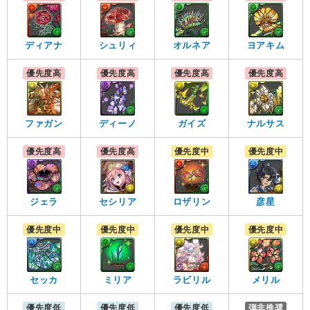
ディアナ
シュリィ
オルネア
ヨアキム
優先度高
優先度高
優先度高
優先度高
ファガン
ディーノ
ガイズ
ナルサス
優先度高
優先度高
優先度中
優先度中
ジェラ
セシリア
ロザリン
彦星
優先度中
優先度中
優先度中
優先度中
セッカ
ミリア
ラビリル
メリル
優先度低
優先度低
優先度低
弾非推奨