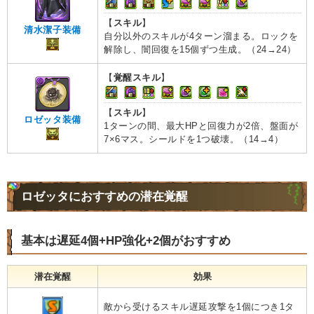
【
スキル
】
清水潔子装備
自分以外のスキルが4ターン溜まる。ロックを
解除し、闇回復を15個ずつ生成。（24→24）
【
覚醒スキル
】
【
スキル
】
ロゼッタ装備
1ターンの間、最大HPと回復力が2倍、盤面が
7×6マス。シールドを1つ破壊。（14→4）
ロゼッタにおすすめの潜在覚醒
基本は遅延4個+HP強化+2個がおすすめ
潜在覚醒
効果
敵から受けるスキル遅延攻撃を1個につき1タ