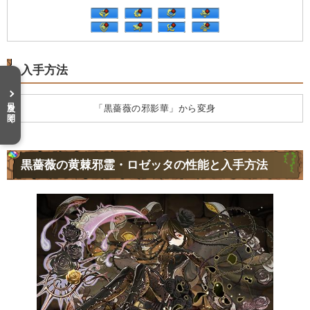
入手方法
目次を開く
「黒薔薇の邪影華」から変身
黒薔薇の黄棘邪霊・ロゼッタの性能と入手方法