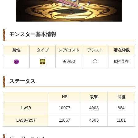
モンスター基本情報
属性
タイプ
レア/コスト
アシスト
潜在枠数
★9/90
◯
8枠潜在
ステータス
HP
攻撃
回復
Lv99
10077
4008
884
Lv99+297
11067
4503
1181