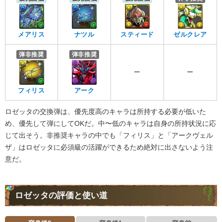
メアリス
ナツル
スティード
ゼルクレア
弾非推奨
弾非推奨
ー
ー
フィリス
アーク
ロゼッタの交換弾は、優先度高のキャラは所持する必要が低いた
め、優先して弾にしてOKだ。中〜低のキャラは自身の所持状況に応
じて出そう。非推奨キャラの中でも「フィリス」と「アークヴェル
ザ」はロゼッタに必須級の活躍ができるため絶対に出さないよう注
意だ。
ロゼッタの評価と使い道