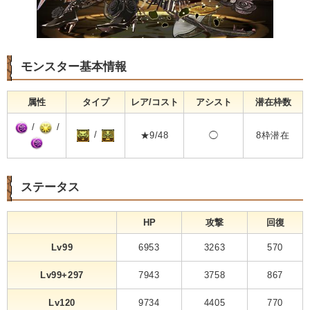
モンスター基本情報
属性
タイプ
レア/コスト
アシスト
潜在枠数
/
/
/
★9/48
◯
8枠潜在
ステータス
HP
攻撃
回復
Lv99
6953
3263
570
Lv99+297
7943
3758
867
Lv120
9734
4405
770