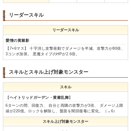
リーダースキル
リーダースキル
愛憎の黄棘影
【7×6マス】 十字消し攻撃発動でダメージを半減、攻撃力が80倍、
3コンボ加算。 悪魔タイプのHPが2.6倍。
スキルとスキル上げ対象モンスター
スキル
【
ヘイトリッドガーデン・黄棘乱舞
】
6ターンの間、回復力、 自分と両隣の攻撃力が3倍、 ダメージ上限
値が220億。ロックを解除し、盤面を闇回復毒に変化。（→6）
スキル上げ対象モンスター