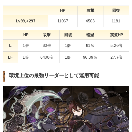
HP
攻撃
回復
Lv99,+297
11067
4503
1181
HP
攻撃
回復
軽減
実質HP
L
1倍
80倍
1倍
81％
5.26倍
LF
1倍
6400倍
1倍
96.39％
27.7倍
環境上位の最強リーダーとして運用可能