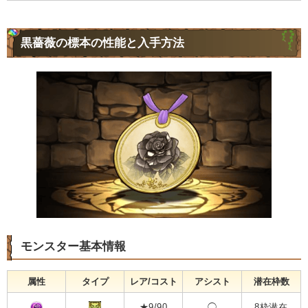
黒薔薇の標本の性能と入手方法
モンスター基本情報
属性
タイプ
レア/コスト
アシスト
潜在枠数
★9/90
◯
8枠潜在