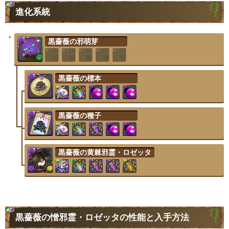
進化系統
黒薔薇の邪萌芽
黒薔薇の標本
黒薔薇の種子
黒薔薇の黄棘邪霊・ロゼッタ
黒薔薇の憎邪霊・ロゼッタの性能と入手方法