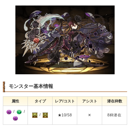
モンスター基本情報
属性
タイプ
レア/コスト
アシスト
潜在枠数
/
/
/
★10/58
✕
8枠潜在