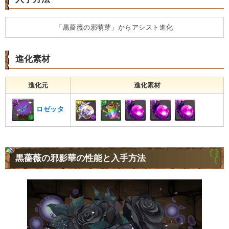
「黒薔薇の邪萌芽」からアシスト進化
進化素材
進化元
進化素材
ロゼッタ
黒薔薇の邪影華の性能と入手方法