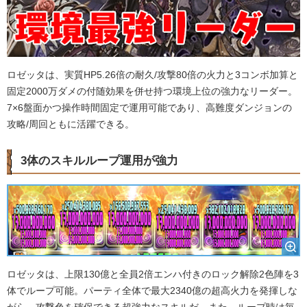
ロゼッタは、実質HP5.26倍の耐久/攻撃80倍の火力と3コンボ加算と
固定2000万ダメの付随効果を併せ持つ環境上位の強力なリーダー。
7×6盤面かつ操作時間固定で運用可能であり、高難度ダンジョンの
攻略/周回ともに活躍できる。
3体のスキルループ運用が強力
ロゼッタは、上限130億と全員2倍エンハ付きのロック解除2色陣を3
体でループ可能。パーティ全体で最大2340億の超高火力を発揮しな