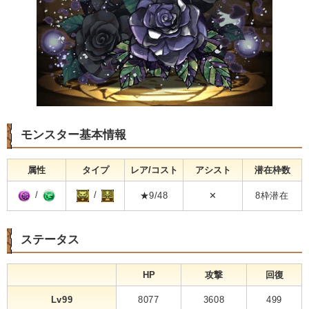
モンスター基本情報
属性
タイプ
レア/コスト
アシスト
潜在枠数
/
/
★9/48
✕
8枠潜在
ステータス
HP
攻撃
回復
Lv99
8077
3608
499