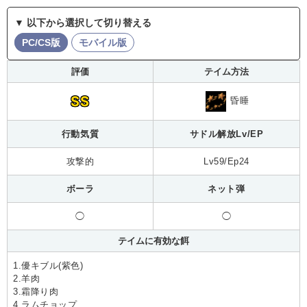
▼ 以下から選択して切り替える
PC/CS版
モバイル版
評価
テイム方法
SS
昏睡
行動気質
サドル解放Lv/EP
攻撃的
Lv59/Ep24
ボーラ
ネット弾
◯
◯
テイムに有効な餌
1.優キブル(紫色)
2.羊肉
3.霜降り肉
4.ラムチョップ