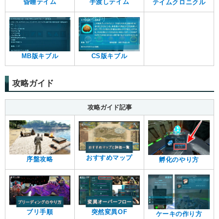
昏睡テイム
手渡しテイム
テイムクロニクル
CS版キブル
MB版キブル
攻略ガイド
攻略ガイド記事
おすすめマップ
序盤攻略
孵化のやり方
ブリ手順
突然変異OF
ケーキの作り方