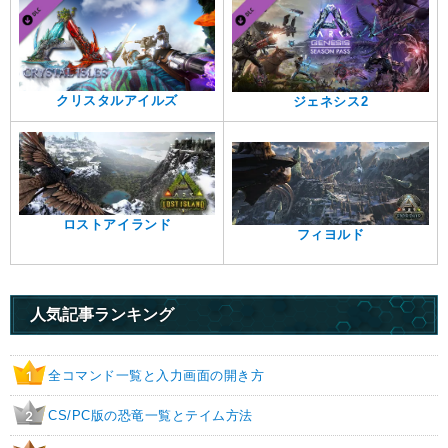
クリスタルアイルズ
ジェネシス2
ロストアイランド
フィヨルド
人気記事ランキング
全コマンド一覧と入力画面の開き方
1
CS/PC版の恐竜一覧とテイム方法
2