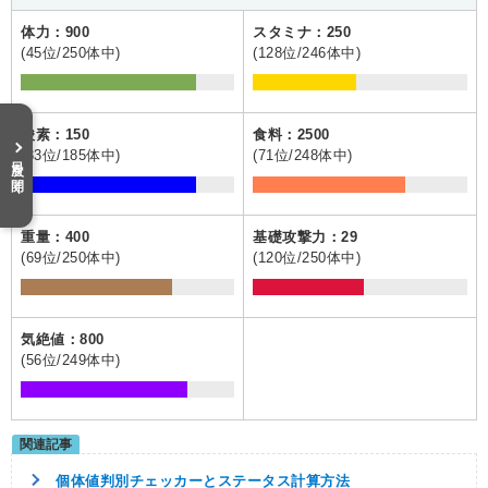
体力：900
スタミナ：250
(45位/250体中)
(128位/246体中)
酸素：150
食料：2500
(33位/185体中)
(71位/248体中)
目次を開く
重量：400
基礎攻撃力：29
(69位/250体中)
(120位/250体中)
気絶値：800
(56位/249体中)
個体値判別チェッカーとステータス計算方法