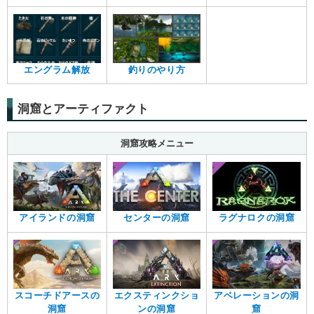
エングラム解放
釣りのやり方
洞窟とアーティファクト
洞窟攻略メニュー
アイランドの洞窟
センターの洞窟
ラグナロクの洞窟
スコーチドアースの
エクスティンクショ
アベレーションの洞
洞窟
ンの洞窟
窟