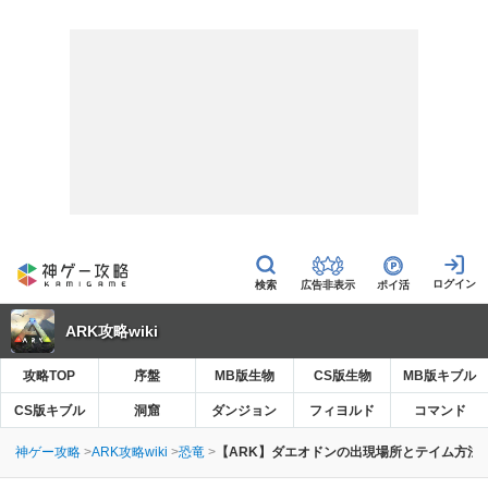
広告非表示
ポイ活
ARK攻略wiki
攻略TOP
序盤
MB版生物
CS版生物
MB版キブル
CS版キブル
洞窟
ダンジョン
フィヨルド
コマンド
神ゲー攻略
ARK攻略wiki
恐竜
【ARK】ダエオドンの出現場所とテイム方法