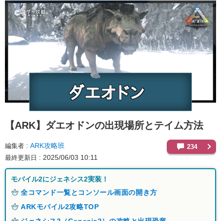
【ARK】
ダエオドンの出現場所とテイム方法
ARK攻略班
編集者
234
2025/06/03 10:11
最終更新日
モバイル2にジェネシス2実装！
全コマンド一覧とコンソール画面の開き方
ARKモバイル2攻略TOP
ジェネシス2（Genesis2）の攻略と出現恐竜