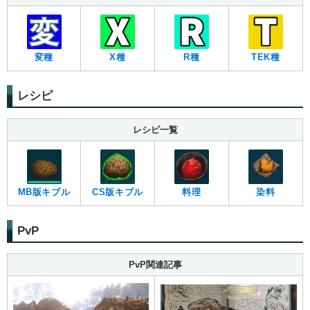
変種
X種
R種
TEK種
レシピ
レシピ一覧
MB版キブル
CS版キブル
料理
染料
PvP
PvP関連記事