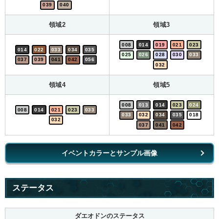
039
040
領域2
領域3
008
014
019
021
023
014
022
033
034
035
025
026
028
030
033
037
039
041
042
056
032
領域4
領域5
008
013
014
023
024
008
014
021
023
033
033
032
034
035
018
032
037
041
042
イベントカラーとサンプル画像
ステータス
ダエオドンのステータス