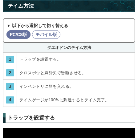
テイム方法
▼ 以下から選択して切り替える
PC/CS版
モバイル版
ダエオドンのテイム方法
1
トラップを設置する。
2
クロスボウと麻酔矢で昏睡させる。
3
インベントリに餌を入れる。
4
テイムゲージが100%に到達するとテイム完了。
トラップを設置する