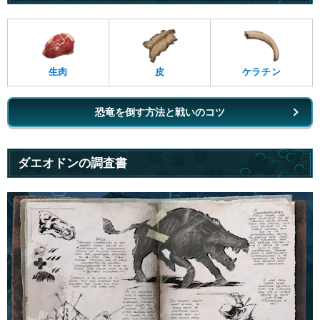
生肉
皮
ケラチン
恐竜を倒す方法と戦いのコツ
ダエオドンの調査書