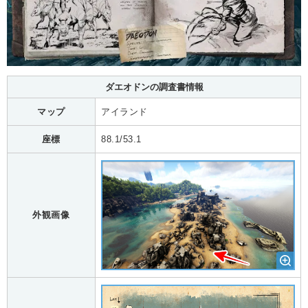
ダエオドンの調査書情報
マップ
アイランド
座標
88.1/53.1
外観画像