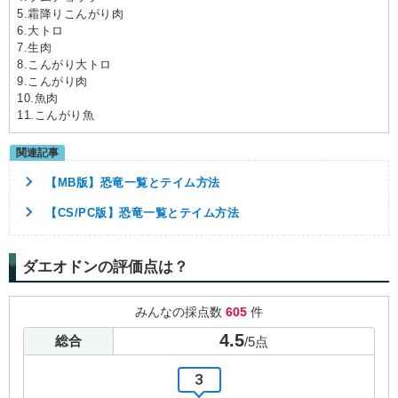
5.霜降りこんがり肉
6.大トロ
7.生肉
8.こんがり大トロ
9.こんがり肉
10.魚肉
11.こんがり魚
【MB版】恐竜一覧とテイム方法
【CS/PC版】恐竜一覧とテイム方法
ダエオドンの評価点は？
みんなの採点数
605
件
4.5
総合
/
5
点
3