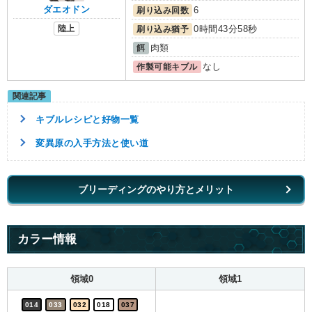
ダエオドン
刷り込み回数
6
陸上
刷り込み猶予
0時間43分58秒
餌
肉類
作製可能キブル
なし
キブルレシピと好物一覧
変異原の入手方法と使い道
ブリーディングのやり方とメリット
カラー情報
領域0
領域1
014
033
032
018
037