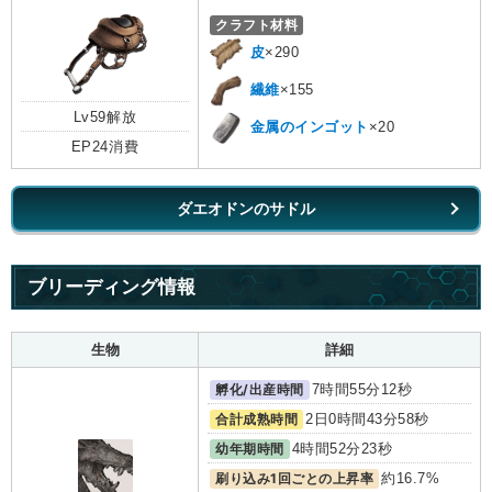
クラフト材料
皮
×290
繊維
×155
Lv59解放
金属のインゴット
×20
EP24消費
ダエオドンのサドル
ブリーディング情報
生物
詳細
孵化/出産時間
7時間55分12秒
合計成熟時間
2日0時間43分58秒
幼年期時間
4時間52分23秒
刷り込み1回ごとの上昇率
約16.7%