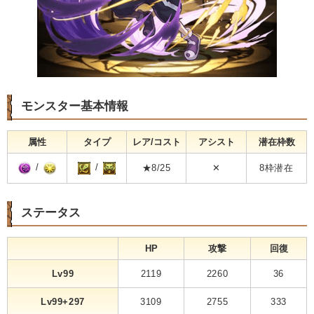
モンスター基本情報
属性
タイプ
レア/コスト
アシスト
潜在枠数
/
/
★8/25
✕
8枠潜在
ステータス
HP
攻撃
回復
Lv99
2119
2260
36
Lv99+297
3109
2755
333