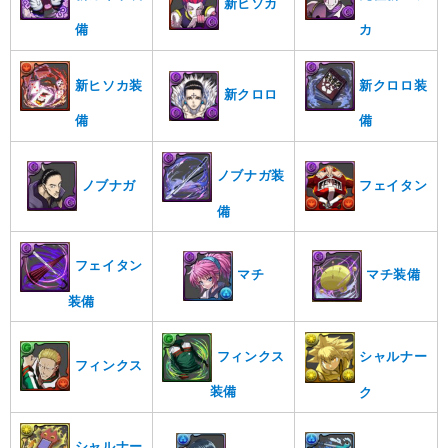
新ヒソカ
備
カ
新ヒソカ装
新クロロ装
新クロロ
備
備
ノブナガ装
フェイタン
ノブナガ
備
フェイタン
マチ装備
マチ
装備
シャルナー
フィンクス
フィンクス
装備
ク
シャルナー