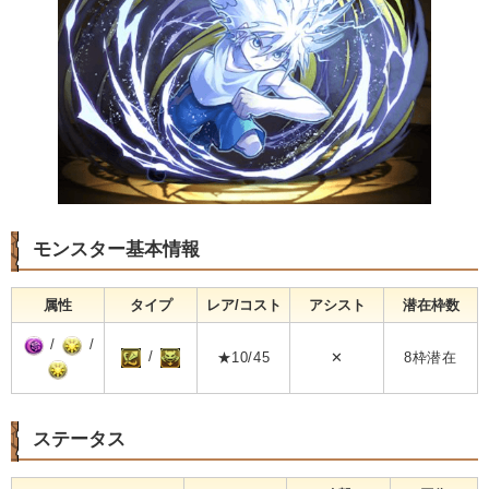
モンスター基本情報
属性
タイプ
レア/コスト
アシスト
潜在枠数
/
/
/
★10/45
✕
8枠潜在
ステータス