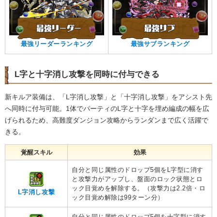
最強リーダーランキング
最強サブランキング
L字と十字消し攻撃を同時に付与できる
新キルア装備は、「L字消し攻撃」と「十字消し攻撃」をアシスト先
へ同時に付与可能。1体でパーティのL字と十字を埋め編成の幅を広
げられるため、高難度ダンジョン攻略からランダンまで広く活躍で
きる。
覚醒スキル
効果
自分と同じ属性のドロップ5個をL字型に消す
と攻撃力がアップし、盤面のロック状態とロ
ック目覚めを解除する。（攻撃力は2.2倍・ロ
L字消し攻撃
ック目覚め解除は99ターン分）
自分と同じ属性のドロップ5個を十字型に消す