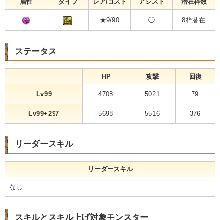
属性
タイプ
レア/コスト
アシスト
潜在枠数
★9/90
◯
8枠潜在
ステータス
HP
攻撃
回復
Lv99
4708
5021
79
Lv99+297
5698
5516
376
リーダースキル
リーダースキル
なし
スキルとスキル上げ対象モンスター