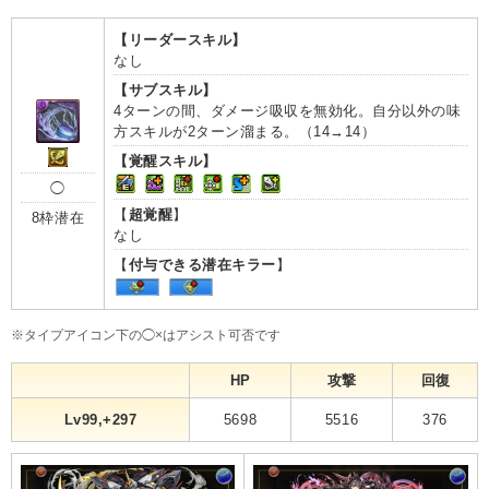
【リーダースキル】
なし
【サブスキル】
4ターンの間、ダメージ吸収を無効化。自分以外の味
方スキルが2ターン溜まる。（14→14）
【覚醒スキル】
◯
【
超覚醒
】
8枠潜在
なし
【
付与できる潜在キラー
】
※タイプアイコン下の◯×はアシスト可否です
HP
攻撃
回復
Lv99,+297
5698
5516
376