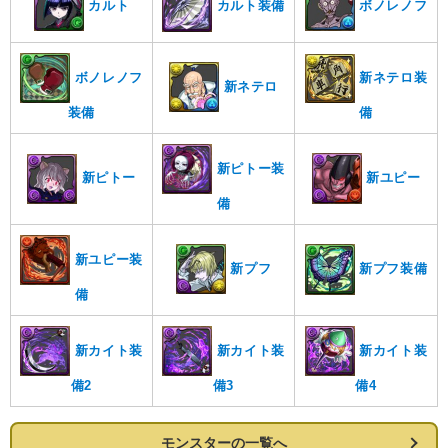
カルト
ボノレノフ
カルト装備
ボノレノフ
新ネテロ装
新ネテロ
備
装備
新ピトー装
新ユピー
新ピトー
備
新ユピー装
新プフ
新プフ装備
備
新カイト装
新カイト装
新カイト装
備2
備3
備4
モンスターの一覧へ