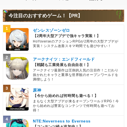
今注目のおすすめゲーム！【PR】
1
ゼンレスゾーンゼロ
【2周年大型アプデで強キャラ実装！】
HoYoverseのアクションRPGが2周年の大型アプデが
実装！システム改善スキマ時間でも遊びやすい！
2
アークナイツ：エンドフィールド
【戦闘も工業発展も自由自在！】
アークナイツ最新作は圧倒的人気の注目作！こだわり
抜かれたキャラと重厚な世界観のオープンワールドを
満喫しよう！
3
原神
【今から始めれば何時間も遊べる！】
まもなく大型アプデが来るオープンワールドRPG！今
から始めれば豊富なコンテンツで何時間も遊べてお
得！
4
NTE:Neverness to Everness
【コンテンツ続々追加中！】