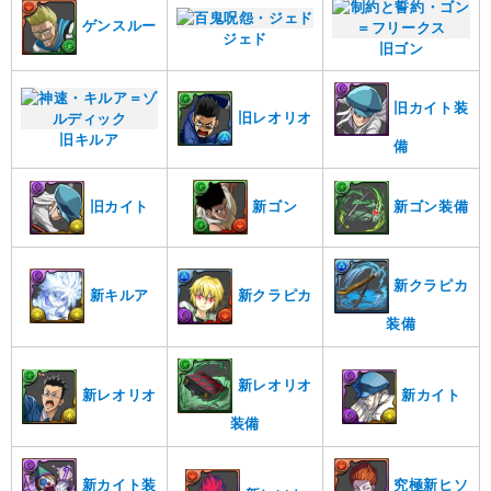
ゲンスルー
ジェド
旧ゴン
旧カイト装
旧レオリオ
旧キルア
備
新ゴン
旧カイト
新ゴン装備
新クラピカ
新キルア
新クラピカ
装備
新レオリオ
新レオリオ
新カイト
装備
新カイト装
究極新ヒソ