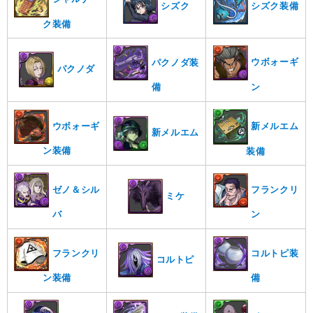
シズク装備
シズク
ク装備
ウボォーギ
パクノダ装
パクノダ
ン
備
新メルエム
ウボォーギ
新メルエム
ン装備
装備
ゼノ＆シル
フランクリ
ミケ
ン
バ
コルトピ装
フランクリ
コルトピ
ン装備
備