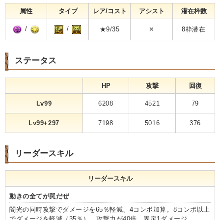
属性
タイプ
レア/コスト
アシスト
潜在枠数
/
/
★9/35
✕
8枠潜在
ステータス
HP
攻撃
回復
Lv99
6208
4521
79
Lv99+297
7198
5016
376
リーダースキル
リーダースキル
動きの全てが罠だぜ
闇光の同時攻撃でダメージを65％軽減、4コンボ加算。8コンボ以上
でダメージを軽減（35％）、攻撃力が40倍、固定1ダメージ。