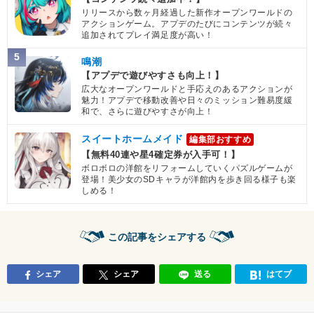
リリースから数ヶ月経過した新作オープンワールドの
アクションゲーム。アプデのたびにコンテンツが続々
追加されてプレイ満足度が高い！
5
鳴潮
【アプデで遊びやすさも向上！】
広大なオープンワールドと手応えのあるアクションが
魅力！アプデで移動改善や日々のミッション難易度緩
和で、さらに遊びやすさが向上！
スイートホームメイド
編集部おすすめ
【無料40連や星4確定券が入手可！】
ボロボロの洋館をリフォームしていくパズルゲームが
登場！美少女のSDキャラが洋館内を歩き回る様子も楽
しめる！
この記事をシェアする
シェア
シェア
送る
はてブ