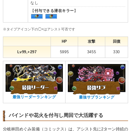
なし
【
付与できる潜在キラー
】
※タイプアイコン下の◯×はアシスト可否です
HP
攻撃
回復
Lv99,+297
5995
3455
330
最強リーダーランキング
最強サブランキング
バインドや花火を付与し周回で大活躍する
分岐林田めぐみ装備（コミックス）は、アシスト先に2ターン持続の