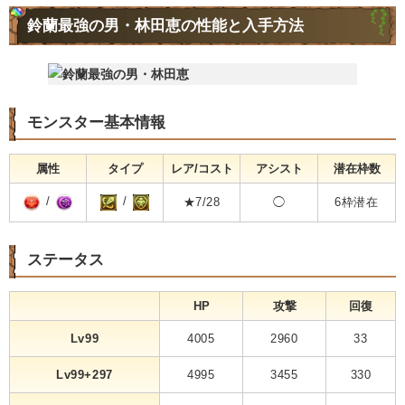
鈴蘭最強の男・林田恵の性能と入手方法
モンスター基本情報
属性
タイプ
レア/コスト
アシスト
潜在枠数
/
/
★7/28
◯
6枠潜在
ステータス
HP
攻撃
回復
Lv99
4005
2960
33
Lv99+297
4995
3455
330