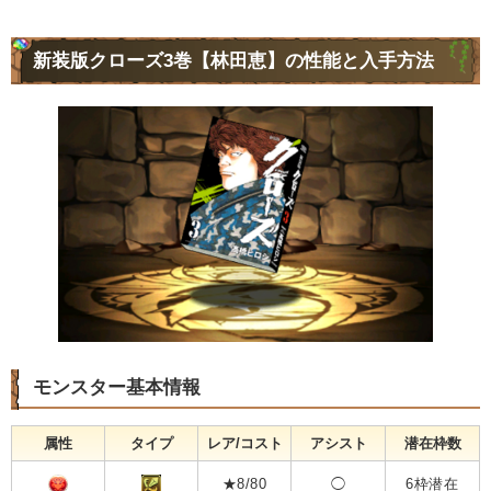
新装版クローズ3巻【林田恵】の性能と入手方法
モンスター基本情報
属性
タイプ
レア/コスト
アシスト
潜在枠数
★8/80
◯
6枠潜在