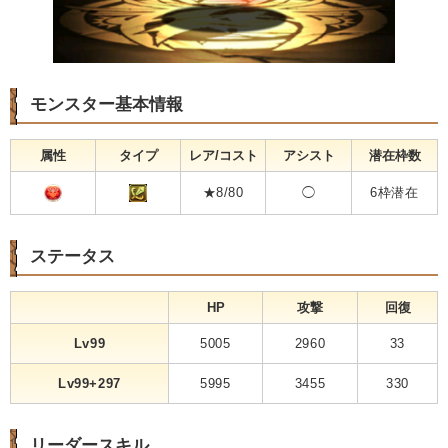
モンスター基本情報
属性
タイプ
レア/コスト
アシスト
潜在枠数
★8/80
◯
6枠潜在
ステータス
HP
攻撃
回復
Lv99
5005
2960
33
Lv99+297
5995
3455
330
リーダースキル