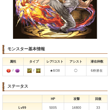
モンスター基本情報
属性
タイプ
レア/コスト
アシスト
潜在枠数
/
/
★8/38
◯
6枠潜在
ステータス
HP
攻撃
回復
Lv99
5005
14800
33