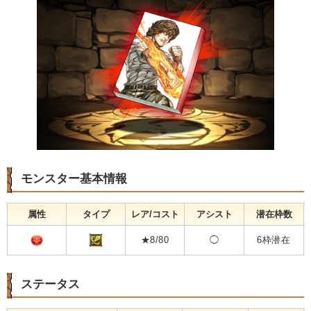
モンスター基本情報
属性
タイプ
レア/コスト
アシスト
潜在枠数
★8/80
◯
6枠潜在
ステータス