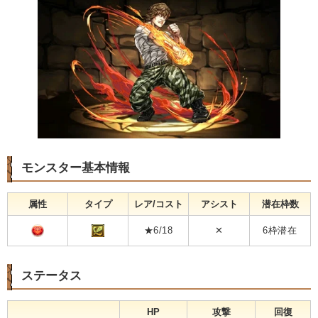
モンスター基本情報
属性
タイプ
レア/コスト
アシスト
潜在枠数
★6/18
✕
6枠潜在
ステータス
HP
攻撃
回復