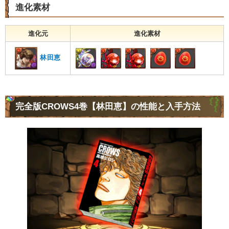
進化素材
進化元
進化素材
林田恵
完全版CROWS4巻【林田恵】の性能と入手方法