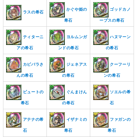
かぐや姫の
ゴッドカノ
ラスの希石
希石
ープスの希石
ティターニ
ヨルムンガ
ハヌマーン
アの希石
ンドの希石
の希石
カピバラさ
ジェネアス
クーフーリ
んの希石
の希石
ンの希石
ビュートの
ぐんまけん
ソエルの希
希石
の希石
石
アテナの希
イザナミの
ファガンの
石
希石
希石