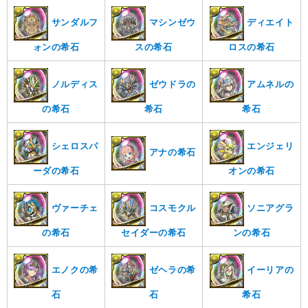
サンダルフ
マシンゼウ
ディエイト
ォンの希石
スの希石
ロスの希石
ノルディス
ゼウドラの
アムネルの
の希石
希石
希石
シェロスパ
エンジェリ
アナの希石
ーダの希石
オンの希石
ヴァーチェ
コスモクル
ソニアグラ
の希石
セイダーの希石
ンの希石
エノクの希
ゼヘラの希
イーリアの
石
石
希石