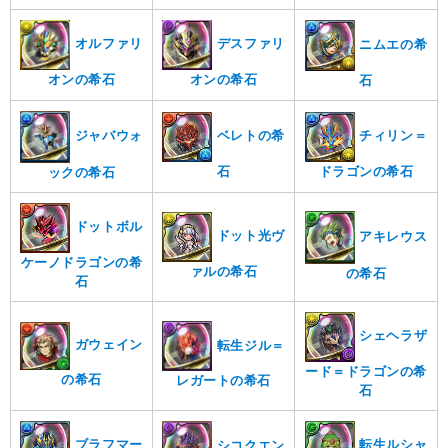
オルファリ
デスファリ
ニムエの希
オンの希石
オンの希石
石
ジャバウォ
ベレトの希
チィリン＝
石
ドラゴンの希石
ックの希石
ドットボル
ドット光ヴ
アキレウス
ケーノドラゴンの希
ァルの希石
の希石
石
シェヘラザ
ガウェイン
転生ジル＝
ード＝ドラゴンの希
の希石
レガートの希石
石
ブラフマー
転生ルシャ
シコクエン