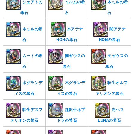
シェアトの
イルムの希
木ミルの希
希石
石
石
水ミルの希
木アテナ
闇アテナ
石
NONの希石
NONの希石
ムートの希
闇ゼウスの
火ゼウスの
石
希石
希石
水グランデ
木グランデ
転生オルフ
ィスの希石
ィスの希石
ァリオンの希石
転生デスフ
超転生ネプ
光ヘラ
ァリオンの希石
ドラの希石
LUNAの希石