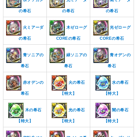
の希石
の希石
の希石
火ミアーダ
木ゼローグ
光ゼローグ
の希石
COREの希石
COREの希石
青ソニアの
緑ソニアの
青オデンの
希石
希石
希石
赤オデンの
火の希石
水の希石
希石
【特大】
【特大】
闇の希石
木の希石
光の希石
【特大】
【特大】
【特大】