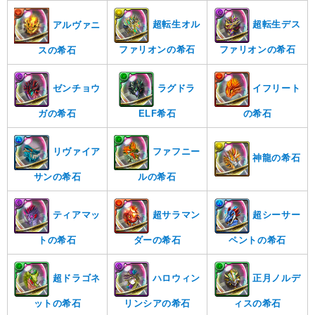
超転生オル
超転生デス
アルヴァニ
ファリオンの希石
ファリオンの希石
スの希石
ゼンチョウ
ラグドラ
イフリート
ガの希石
ELF希石
の希石
リヴァイア
ファフニー
神龍の希石
サンの希石
ルの希石
ティアマッ
超サラマン
超シーサー
トの希石
ダーの希石
ペントの希石
超ドラゴネ
ハロウィン
正月ノルデ
ットの希石
リンシアの希石
ィスの希石