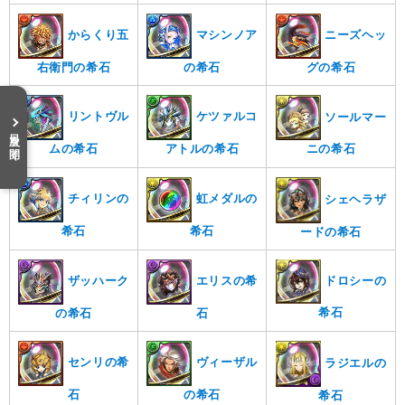
からくり五
マシンノア
ニーズヘッ
右衛門の希石
の希石
グの希石
リントヴル
ケツァルコ
ソールマー
目次を開く
ムの希石
アトルの希石
ニの希石
チィリンの
虹メダルの
シェヘラザ
希石
希石
ードの希石
ドロシーの
ザッハーク
エリスの希
希石
の希石
石
センリの希
ヴィーザル
ラジエルの
石
の希石
希石