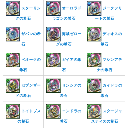
スターリン
オーロラド
ジークフリ
グの希石
ラゴンの希石
ートの希石
ザパンの希
海賊ゼロー
ディオスの
石
グの希石
希石
ベオークの
ガイアの希
マシンアテ
希石
石
ナの希石
セブンザー
リンシアの
ガイドラの
ドの希石
希石
希石
トイトプス
エンドラの
スタージャ
の希石
希石
スティスの希石