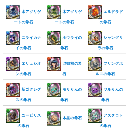
水アグリゲ
木アグリゲ
エルドラド
ートの希石
ートの希石
の希石
ニライカナ
ホウライの
シャングリ
イの希石
希石
ラの希石
エリュシオ
巴御前の希
フリングホ
ンの希石
石
ルニの希石
新ゴクレグ
モリりんの
ワルりんの
スの希石
希石
希石
ユーピリス
アスタロト
木星の希石
の希石
の希石