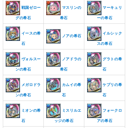
戦国ゼロー
マスリンの
マーキュリ
グの希石
希石
ーの希石
イースの希
イルシック
ノアの希石
石
スの希石
ヴォルスー
ノアドラの
グラトの希
ンの希石
希石
石
メガロドラ
カムイの希
ケプリの希
ンの希石
石
石
ミオンの希
ミスリルエ
フォークロ
石
ッジの希石
アの希石