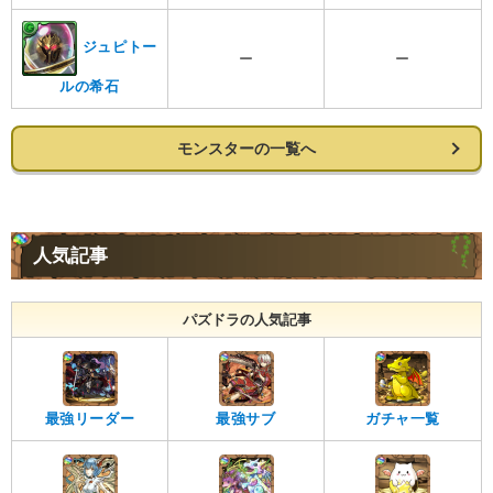
ジュピトー
ー
ー
ルの希石
モンスターの一覧へ
人気記事
パズドラの人気記事
最強リーダー
最強サブ
ガチャ一覧