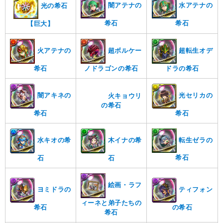
闇アテナの
水アテナの
光の希石
希石
希石
【巨大】
火アテナの
超ボルケー
超転生オデ
希石
ノドラゴンの希石
ドラの希石
闇アキネの
火キョウリ
光セリカの
希石
の希石
希石
転生ゼラの
水キオの希
木イナの希
希石
石
石
絵画・ラフ
ヨミドラの
ティフォン
ィーネと弟子たちの
希石
の希石
希石