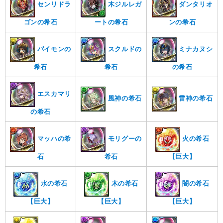
センリドラ
木ジルレガ
ダンタリオ
ゴンの希石
ートの希石
ンの希石
パイモンの
スクルドの
ミナカヌシ
希石
希石
の希石
エスカマリ
風神の希石
雷神の希石
の希石
マッハの希
モリグーの
火の希石
石
希石
【巨大】
水の希石
木の希石
闇の希石
【巨大】
【巨大】
【巨大】