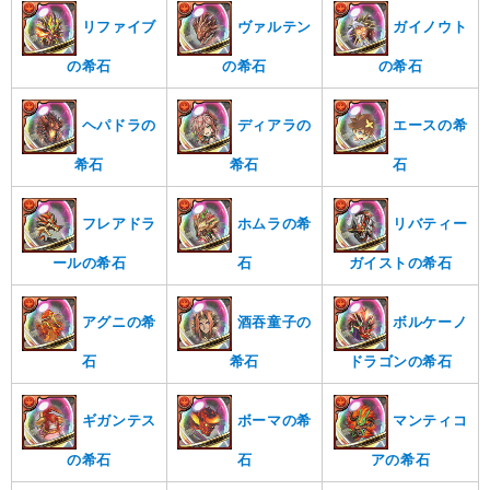
リファイブ
ヴァルテン
ガイノウト
の希石
の希石
の希石
ヘパドラの
ディアラの
エースの希
希石
希石
石
フレアドラ
ホムラの希
リバティー
ールの希石
石
ガイストの希石
アグニの希
酒吞童子の
ボルケーノ
石
希石
ドラゴンの希石
ギガンテス
ボーマの希
マンティコ
の希石
石
アの希石