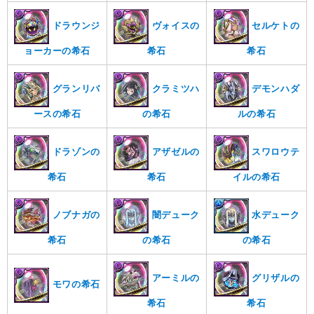
ドラウンジ
ヴォイスの
セルケトの
ョーカーの希石
希石
希石
グランリバ
クラミツハ
デモンハダ
ースの希石
の希石
ルの希石
ドラゾンの
アザゼルの
スワロウテ
希石
希石
イルの希石
ノブナガの
闇デューク
水デューク
希石
の希石
の希石
アーミルの
グリザルの
モワの希石
希石
希石