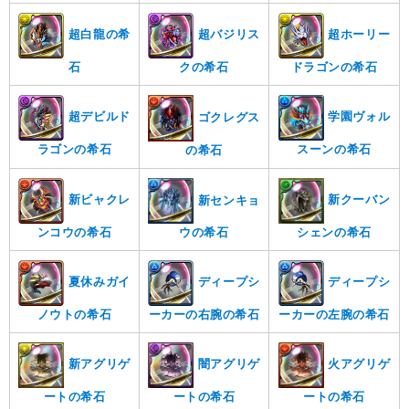
超白龍の希
超バジリス
超ホーリー
石
クの希石
ドラゴンの希石
超デビルド
学園ヴォル
ゴクレグス
ラゴンの希石
スーンの希石
の希石
新ビャクレ
新クーバン
新センキョ
ンコウの希石
シェンの希石
ウの希石
夏休みガイ
ディープシ
ディープシ
ノウトの希石
ーカーの右腕の希石
ーカーの左腕の希石
新アグリゲ
闇アグリゲ
火アグリゲ
ートの希石
ートの希石
ートの希石