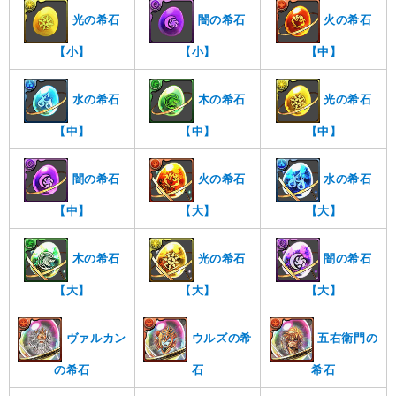
光の希石
闇の希石
火の希石
【小】
【小】
【中】
水の希石
木の希石
光の希石
【中】
【中】
【中】
闇の希石
火の希石
水の希石
【中】
【大】
【大】
木の希石
光の希石
闇の希石
【大】
【大】
【大】
ヴァルカン
ウルズの希
五右衛門の
の希石
石
希石