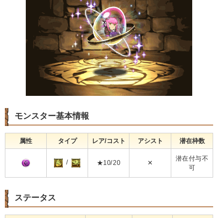
モンスター基本情報
属性
タイプ
レア/コスト
アシスト
潜在枠数
潜在付与不
/
★10/20
✕
可
ステータス