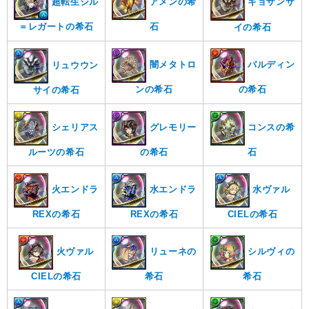
キョザンサ
超転生ジル
アメンの希
＝レガートの希石
石
イの希石
闇メタトロ
バルディン
リュウウン
ンの希石
の希石
サイの希石
シェリアス
グレモリー
コンスの希
ルーツの希石
の希石
石
火エンドラ
水エンドラ
水ヴァル
REXの希石
REXの希石
CIELの希石
火ヴァル
リューネの
シルヴィの
CIELの希石
希石
希石