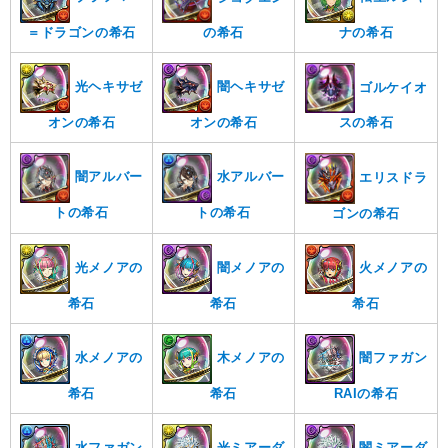
＝ドラゴンの希石
ナの希石
の希石
光ヘキサゼ
闇ヘキサゼ
ゴルケイオ
オンの希石
オンの希石
スの希石
闇アルバー
水アルバー
エリスドラ
トの希石
トの希石
ゴンの希石
光メノアの
闇メノアの
火メノアの
希石
希石
希石
水メノアの
木メノアの
闇ファガン
希石
希石
RAIの希石
水ファガン
光ミアーダ
闇ミアーダ