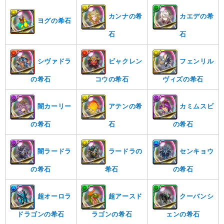
カンナの希
カエデの希
ヨグの希石
石
石
シヴァドラ
ビャクレン
フェンリル
の希石
コウの希石
ヴィズの希石
闇カーリー
アテンの希
カミムスビ
の希石
石
の希石
闇ラードラ
ラードラの
センキョウ
の希石
希石
の希石
超オーロラ
超アースド
クーバンシ
ドラゴンの希石
ラゴンの希石
ェンの希石