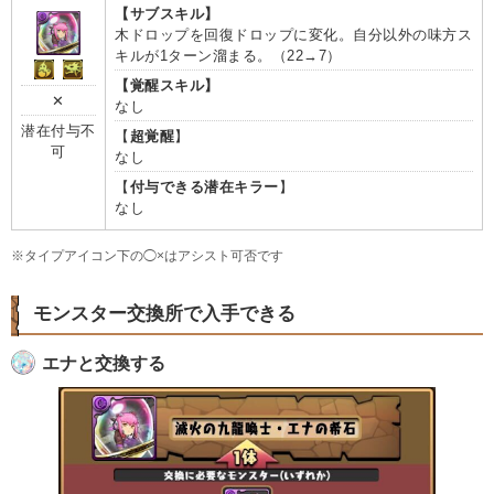
【サブスキル】
木ドロップを回復ドロップに変化。自分以外の味方ス
キルが1ターン溜まる。（22→7）
【覚醒スキル】
✕
なし
潜在付与不
【
超覚醒
】
可
なし
【
付与できる潜在キラー
】
なし
※タイプアイコン下の◯×はアシスト可否です
モンスター交換所で入手できる
エナと交換する