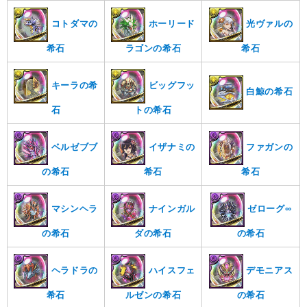
コトダマの
ホーリード
光ヴァルの
希石
ラゴンの希石
希石
キーラの希
ビッグフッ
白鯨の希石
石
トの希石
ベルゼブブ
イザナミの
ファガンの
の希石
希石
希石
マシンヘラ
ナインガル
ゼローグ∞
の希石
ダの希石
の希石
ヘラドラの
ハイスフェ
デモニアス
希石
ルゼンの希石
の希石