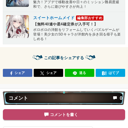
魅力！アプデで移動改善や日々のミッション難易度緩
和で、さらに遊びやすさが向上！
スイートホームメイド
編集部おすすめ
【無料40連や星4確定券が入手可！】
ボロボロの洋館をリフォームしていくパズルゲームが
登場！美少女のSDキャラが洋館内を歩き回る様子も楽
しめる！
この記事をシェアする
シェア
シェア
送る
はてブ
コメント
0
コメントを書く