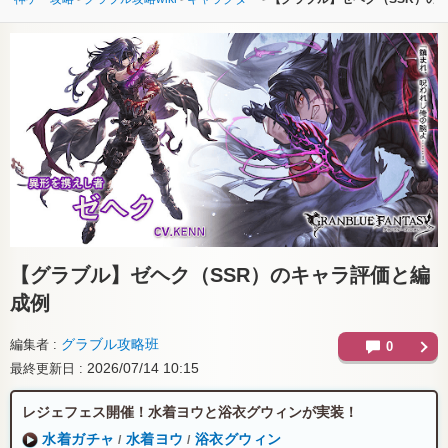
【グラブル】
ゼヘク（SSR）のキャラ評価と編
成例
グラブル攻略班
編集者
0
2026/07/14 10:15
最終更新日
レジェフェス開催！水着ヨウと浴衣グウィンが実装！
水着ガチャ
水着ヨウ
浴衣グウィン
/
/