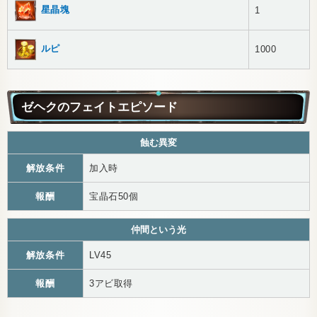
星晶塊
1
ルピ
1000
ゼヘクのフェイトエピソード
蝕む異変
解放条件
加入時
報酬
宝晶石50個
仲間という光
解放条件
LV45
報酬
3アビ取得