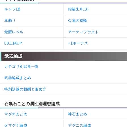
キャラLB
指輪(EXLB)
耳飾り
久遠の指輪
覚醒レベル
アーティファクト
LB上限UP
+1ボーナス
武器編成
カテゴリ別武器一覧
武器編成まとめ
特別訓練の報酬と進め方
召喚石ごとの属性別理想編成
マグナまとめ
神石まとめ
火マグナ編成
アグニス編成