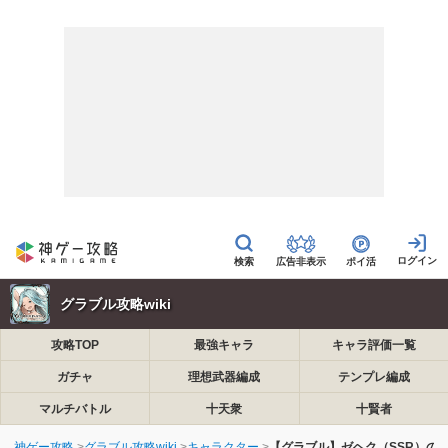
広告非表示
ポイ活
グラブル攻略wiki
攻略TOP
最強キャラ
キャラ評価一覧
ガチャ
理想武器編成
テンプレ編成
マルチバトル
十天衆
十賢者
神ゲー攻略
グラブル攻略wiki
キャラクター
【グラブル】ゼヘク（SSR）の