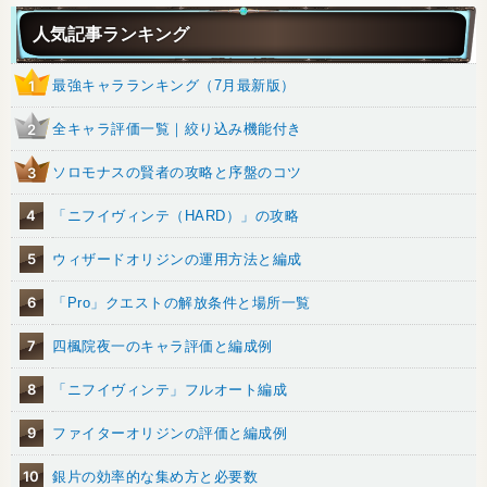
人気記事ランキング
最強キャラランキング（7月最新版）
1
全キャラ評価一覧｜絞り込み機能付き
2
ソロモナスの賢者の攻略と序盤のコツ
3
4
「ニフイヴィンテ（HARD）」の攻略
5
ウィザードオリジンの運用方法と編成
6
「Pro」クエストの解放条件と場所一覧
7
四楓院夜一のキャラ評価と編成例
8
「ニフイヴィンテ」フルオート編成
9
ファイターオリジンの評価と編成例
10
銀片の効率的な集め方と必要数