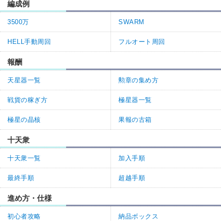
編成例
3500万
SWARM
HELL手動周回
フルオート周回
報酬
天星器一覧
勲章の集め方
戦貨の稼ぎ方
極星器一覧
極星の晶核
果報の古箱
十天衆
十天衆一覧
加入手順
最終手順
超越手順
進め方・仕様
初心者攻略
納品ボックス