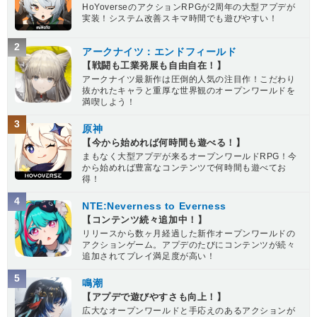
HoYoverseのアクションRPGが2周年の大型アプデが
実装！システム改善スキマ時間でも遊びやすい！
2
アークナイツ：エンドフィールド
【戦闘も工業発展も自由自在！】
アークナイツ最新作は圧倒的人気の注目作！こだわり
抜かれたキャラと重厚な世界観のオープンワールドを
満喫しよう！
3
原神
【今から始めれば何時間も遊べる！】
まもなく大型アプデが来るオープンワールドRPG！今
から始めれば豊富なコンテンツで何時間も遊べてお
得！
4
NTE:Neverness to Everness
【コンテンツ続々追加中！】
リリースから数ヶ月経過した新作オープンワールドの
アクションゲーム。アプデのたびにコンテンツが続々
追加されてプレイ満足度が高い！
5
鳴潮
【アプデで遊びやすさも向上！】
広大なオープンワールドと手応えのあるアクションが