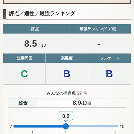
評点／適性／最強ランキング
評点
最強ランキング（闇）
8.5
-
/ 10
短期周回
高難度
フルオート
C
B
B
みんなの採点数
27
件
8.9
総合
/
10
点
8.5
7
10