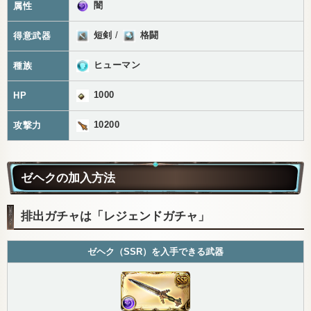
闇
属性
短剣
/
格闘
得意武器
ヒューマン
種族
1000
HP
10200
攻撃力
ゼヘクの加入方法
排出ガチャは「レジェンドガチャ」
ゼヘク（SSR）を入手できる武器