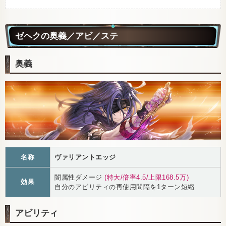
ゼヘクの奥義／アビ／ステ
奥義
名称
ヴァリアントエッジ
闇属性ダメージ
(特大/倍率4.5/上限168.5万)
効果
自分のアビリティの再使用間隔を1ターン短縮
アビリティ