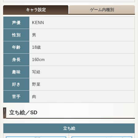
キャラ設定
ゲーム内種別
声優
KENN
性別
男
年齢
18歳
身長
160cm
趣味
写経
好き
野菜
苦手
肉
立ち絵／SD
立ち絵