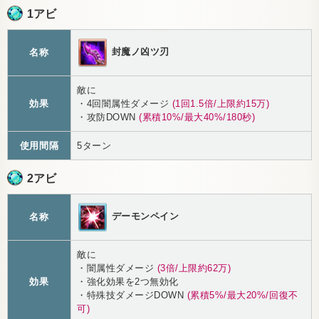
1アビ
封魔ノ凶ツ刃
名称
敵に
効果
・4回闇属性ダメージ
(1回1.5倍/上限約15万)
・攻防DOWN
(累積10%/最大40%/180秒)
使用間隔
5ターン
2アビ
デーモンペイン
名称
敵に
・闇属性ダメージ
(3倍/上限約62万)
効果
・強化効果を2つ無効化
・特殊技ダメージDOWN
(累積5%/最大20%/回復不
可)