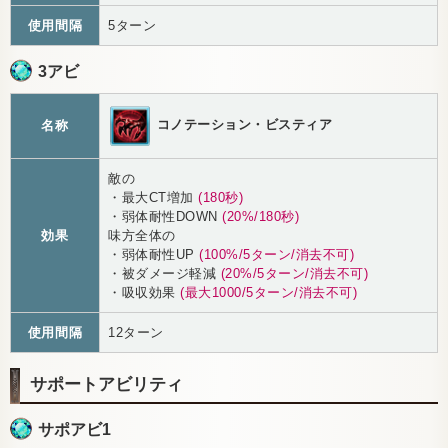
使用間隔
5ターン
3アビ
コノテーション・ビスティア
名称
敵の
・最大CT増加
(180秒)
・弱体耐性DOWN
(20%/180秒)
効果
味方全体の
・弱体耐性UP
(100%/5ターン/消去不可)
・被ダメージ軽減
(20%/5ターン/消去不可)
・吸収効果
(最大1000/5ターン/消去不可)
使用間隔
12ターン
サポートアビリティ
サポアビ1