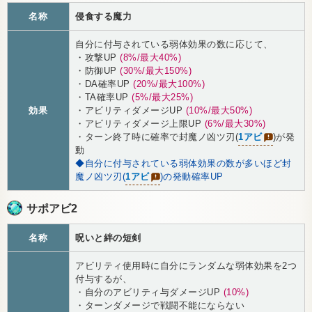
名称
侵食する魔力
自分に付与されている弱体効果の数に応じて、
・攻撃UP
(8%/最大40%)
・防御UP
(30%/最大150%)
・DA確率UP
(20%/最大100%)
・TA確率UP
(5%/最大25%)
効果
・アビリティダメージUP
(10%/最大50%)
・アビリティダメージ上限UP
(6%/最大30%)
・ターン終了時に確率で封魔ノ凶ツ刃(
1アビ
)が発
動
◆自分に付与されている弱体効果の数が多いほど封
魔ノ凶ツ刃(
1アビ
)の発動確率UP
サポアビ2
名称
呪いと絆の短剣
アビリティ使用時に自分にランダムな弱体効果を2つ
付与するが、
・自分のアビリティ与ダメージUP
(10%)
・ターンダメージで戦闘不能にならない