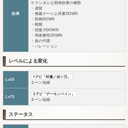
※ランダムな弱体効果の種類
・虚脱
効果
・奥義ゲージ上昇量DOWN
・防御DOWN
・暗闇
・回復力DOWN
・弱体耐性DOWN
・血の代償
・ハレーション
レベルによる変化
1アビ「封魔ノ凶ツ刃」
Lv55
ターン短縮
2アビ「デーモンペイン」
Lv75
ターン短縮
ステータス