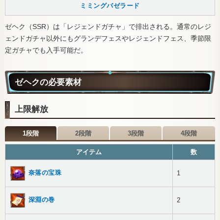
ミミングバゼラード
ゼヘク（SSR）は「レジェンドガチャ」で排出される。通常のレジ
ェンドガチャ以外にもグランデフェスやレジェンドフェス、季節限
定ガチャでも入手可能だ。
ゼヘクの必要素材
上限解放
1段階
2段階
3段階
4段階
アイテム
数
奈落の宝珠
1
深淵の巻
2