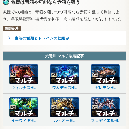
救援は青箱や可能なら赤箱を狙う
救援での周回は、青箱を狙いつつ可能なら赤箱を狙って周回しよ
う。各攻略記事の編成例を参考に周回編成を組むのがおすすめだ。
宝箱の種類とトレハンの仕組み
六竜HLマルチ攻略記事
ウィルナスHL
ワムデュスHL
ガレヲンHL
イーウィヤHL
ル・オーHL
フェディエルHL