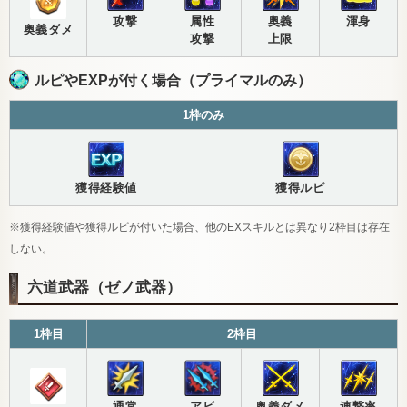
攻撃
属性
奥義
渾身
奥義ダメ
攻撃
上限
ルピやEXPが付く場合（プライマルのみ）
1枠のみ
獲得経験値
獲得ルピ
※獲得経験値や獲得ルピが付いた場合、他のEXスキルとは異なり2枠目は存在
しない。
六道武器（ゼノ武器）
1枠目
2枠目
通常
アビ
奥義ダメ
連撃率