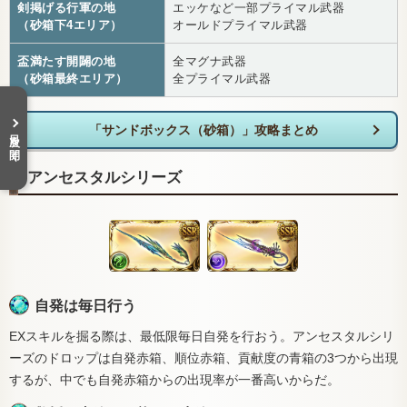
剣掲げる行軍の地
エッケなど一部プライマル武器
（砂箱下4エリア）
オールドプライマル武器
盃満たす開闢の地
全マグナ武器
（砂箱最終エリア）
全プライマル武器
「サンドボックス（砂箱）」攻略まとめ
目次を開く
アンセスタルシリーズ
自発は毎日行う
EXスキルを掘る際は、最低限毎日自発を行おう。アンセスタルシリ
ーズのドロップは自発赤箱、順位赤箱、貢献度の青箱の3つから出現
するが、中でも自発赤箱からの出現率が一番高いからだ。