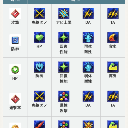
攻撃
奥義ダメ
アビ上限
DA
TA
HP
回復
弱体
背水
防御
性能
耐性
防御
回復
弱体
渾身
HP
性能
耐性
奥義ダメ
属性
DA
TA
連撃率
攻撃