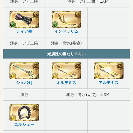
渾身、アビ上限
渾身、アビ上限、EXP
ティア拳
インドラリム
渾身、アビ上限
渾身、背水(妥協)
光属性の当たりスキル
シュバ剣
オルテミス
アルテミス
渾身
渾身、背水(妥協)、EXP
ニルシュー