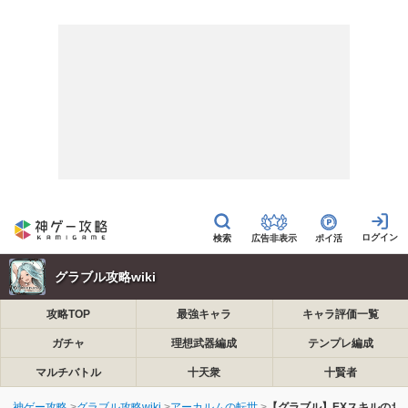
広告非表示
ポイ活
グラブル攻略wiki
攻略TOP
最強キャラ
キャラ評価一覧
ガチャ
理想武器編成
テンプレ編成
マルチバトル
十天衆
十賢者
神ゲー攻略
グラブル攻略wiki
アーカルムの転世
【グラブル】EXスキルのお