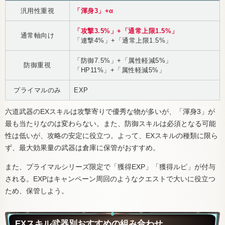
汎用性重視
「渾身3」+α
「攻撃3.5%」+「通常上限1.5%」
通常軸向け
「連撃4%」+「通常上限1.5%」
「防御7.5%」+「属性軽減5%」
防御重視
「HP11%」+「属性軽減5%」
プライマルのみ
EXP
六道武器のEXスキルは攻撃寄りで優秀な物が多いが、「渾身3」が
最も当たりなのは変わらない。また、防御スキルは必須となる可能
性は低いが、攻略の安定に役立つ。よって、EXスキルの種類に限ら
ず、最大効果量の武器は倉庫に保管がおすすめ。
また、プライマルシリーズ限定で「獲得EXP」「獲得ルピ」が付与
される。EXPはキャンペーン周回のようなクエストで大いに役立つ
ため、保管しよう。
EXスキル武器別おすすめの組み合わせ