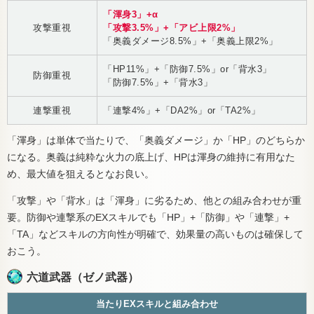
「渾身3」+α
攻撃重視
「攻撃3.5%」+「アビ上限2%」
「奥義ダメージ8.5%」+「奥義上限2%」
「HP11%」+「防御7.5%」or「背水3」
防御重視
「防御7.5%」+「背水3」
連撃重視
「連撃4%」+「DA2%」or「TA2%」
「渾身」は単体で当たりで、「奥義ダメージ」か「HP」のどちらか
になる。奥義は純粋な火力の底上げ、HPは渾身の維持に有用なた
め、最大値を狙えるとなお良い。
「攻撃」や「背水」は「渾身」に劣るため、他との組み合わせが重
要。防御や連撃系のEXスキルでも「HP」+「防御」や「連撃」+
「TA」などスキルの方向性が明確で、効果量の高いものは確保して
おこう。
六道武器（ゼノ武器）
当たりEXスキルと組み合わせ