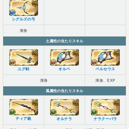
シグルズの弓
渾身
土属性の当たりスキル
ユグ剣
オルペ
ペルセウス
渾身
渾身、EXP
風属性の当たりスキル
ティア銃
オルナラ
ナラクーバラ