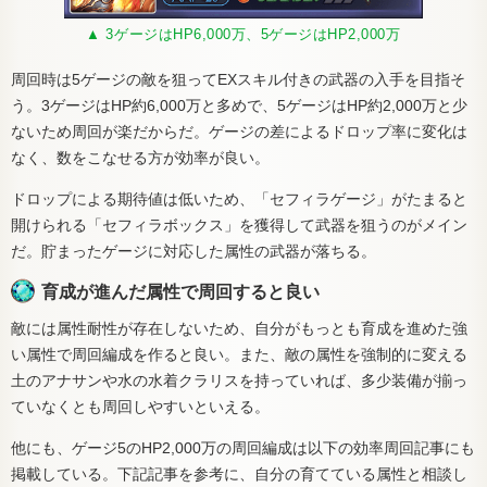
▲ 3ゲージはHP6,000万、5ゲージはHP2,000万
周回時は5ゲージの敵を狙ってEXスキル付きの武器の入手を目指そ
う。3ゲージはHP約6,000万と多めで、5ゲージはHP約2,000万と少
ないため周回が楽だからだ。ゲージの差によるドロップ率に変化は
なく、数をこなせる方が効率が良い。
ドロップによる期待値は低いため、「セフィラゲージ」がたまると
開けられる「セフィラボックス」を獲得して武器を狙うのがメイン
だ。貯まったゲージに対応した属性の武器が落ちる。
育成が進んだ属性で周回すると良い
敵には属性耐性が存在しないため、自分がもっとも育成を進めた強
い属性で周回編成を作ると良い。また、敵の属性を強制的に変える
土のアナサンや水の水着クラリスを持っていれば、多少装備が揃っ
ていなくとも周回しやすいといえる。
他にも、ゲージ5のHP2,000万の周回編成は以下の効率周回記事にも
掲載している。下記記事を参考に、自分の育てている属性と相談し