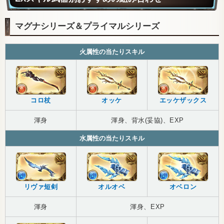
マグナシリーズ＆プライマルシリーズ
火属性の当たりスキル
コロ杖
オッケ
エッケザックス
渾身
渾身、背水(妥協)、EXP
水属性の当たりスキル
リヴァ短剣
オルオベ
オベロン
渾身
渾身、EXP