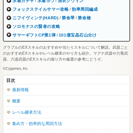
水着ガチャ
水着ヨウ
浴衣グウィン
/
/
フォックステイルサマー攻略
効率周回編成
/
ニフイヴィンテ(HARD)
禁命琴
禁命槍
/
/
ソロモナスの賢者の攻略
サマーギフトCP第1弾
101億宝晶石山分け
/
グラブルのEXスキルのおすすめや当たりスキルについて解説。武器ごと
のおすすめEXスキルやレベル継承のやり方も紹介。マグナ武器や六竜武
器、六道武器のEXスキルの堀り方や厳選の参考にどうぞ。
©Cygames, Inc.
目次
最新情報
概要
レベル継承方法
集め方・効率的な周回方法