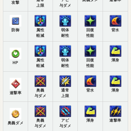
攻撃
上限
与ダメ
防御
属性
弱体
回復
背水
軽減
耐性
性能
属性
弱体
回復
渾身
HP
軽減
耐性
性能
奥義
通常
背水
渾身
連撃率
与ダメ
上限
奥義
アビ
渾身
連撃率
奥義ダメ
与ダメ
与ダメ