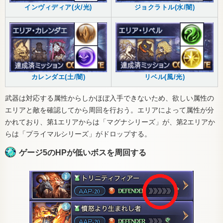
インヴィディア(火/光)
ジョクラトル(水/闇)
カレンダエ(土/闇)
リベル(風/光)
武器は対応する属性からしかほぼ入手できないため、欲しい属性の
エリアと敵を確認してから周回を行おう。エリアによって属性が分
かれており、第1エリアからは「マグナシリーズ」が、第2エリアか
らは「プライマルシリーズ」がドロップする。
ゲージ5のHPが低いボスを周回する