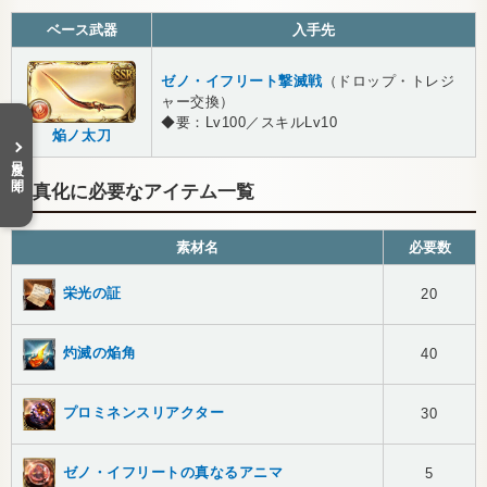
ベース武器
入手先
ゼノ・イフリート撃滅戦
（ドロップ・トレジ
ャー交換）
◆要：Lv100／スキルLv10
焔ノ太刀
目次を開く
真化に必要なアイテム一覧
素材名
必要数
栄光の証
20
灼滅の焔角
40
プロミネンスリアクター
30
ゼノ・イフリートの真なるアニマ
5