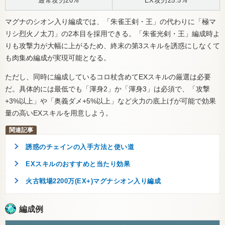
通常攻刃20%
EX攻刃25.5%
マグナのシオン入り編成では、「朱雀王剣・王」の代わりに「極マ
リシ烈火ノ太刀」の2本目を採用できる。「朱雀光剣・王」編成時よ
りも攻撃力が大幅に上がるため、終末の第3スキルを誘惑にしなくて
も肉集め編成が実現可能となる。
ただし、同時に編成しているコロ杖含めてEXスキルの厳選は必要
だ。具体的には最低でも「渾身2」か「渾身3」は必須で、「攻撃
+3%以上」や「奥義ダメ+5%以上」など火力の底上げが可能で効果
量の高いEXスキルを用意しよう。
誘惑のチェインの入手方法と使い道
EXスキルのおすすめと当たり効果
火古戦場2200万(EX+)マグナシオン入り編成
編成例