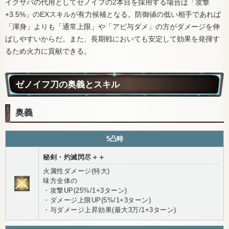
イクサバの代用としてゼノイフの2本目を採用する場合は「攻撃
+3.5%」のEXスキルが有力候補となる。防御値の低い相手であれば
「渾身」よりも「通常上限」や「アビ与ダメ」の方がダメージを伸
ばしやすいからだ。また、長期戦においても安定して効果を発揮す
るため火力に貢献できる。
ゼノイフ刀の奥義とスキル
奥義
5凸時
秘剣・灼滅閃尽＋＋
火属性ダメージ(特大)
味方全体の
・攻撃UP(25%/1+3ターン)
・ダメージ上限UP(5%/1+3ターン)
・与ダメージ上昇効果(最大3万/1+3ターン)