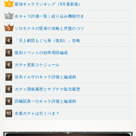
最強キャラランキング（8月最新版）
1
全キャラ評価一覧｜絞り込み機能付き
2
ソロモナスの賢者の攻略と序盤のコツ
3
4
「天上劇団もぐら座（復刻）」攻略
5
復刻イベントの効率周回編成
6
ガチャ更新スケジュール
7
浴衣イルザのキャラ評価と編成例
8
ガチャ開催履歴とサプチケ販売履歴
9
四楓院夜一のキャラ評価と編成例
10
水着ガチャは引くべき？