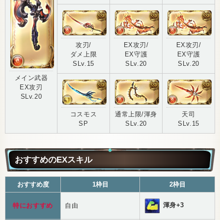
攻刃/
EX攻刃/
EX攻刃/
ダメ上限
EX守護
EX守護
SLv.15
SLv.20
SLv.20
メイン武器
EX攻刃
SLv.20
コスモス
通常上限/渾身
天司
SP
SLv.20
SLv.15
おすすめのEXスキル
おすすめ度
1枠目
2枠目
渾身+3
特におすすめ
自由