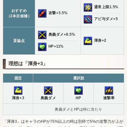
通常上限1.5%
おすすめ
攻撃+3.5%
（2本目候補）
アビ与ダメ+5
奥義ダメ+8.5%
渾身+2
妥協点
HP+11%
理想は「渾身+3」
固定
選択肢
渾身+3
奥義ダメ
HP
連撃率
奥義ダメとHPは特に当たり
「渾身3」はキャラのHPが75%以上の時は別枠で5%の攻撃力が上が