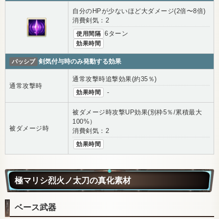
自分のHPが少ないほど大ダメージ(2倍〜8倍)
消費剣気：2
使用間隔
6ターン
効果時間
パッシブ
剣気付与時のみ発動する効果
通常攻撃時追撃効果(約35％)
通常攻撃時
効果時間
-
被ダメージ時攻撃UP効果(別枠5％/累積最大
100%）
被ダメージ時
消費剣気：2
効果時間
極マリシ烈火ノ太刀の真化素材
ベース武器