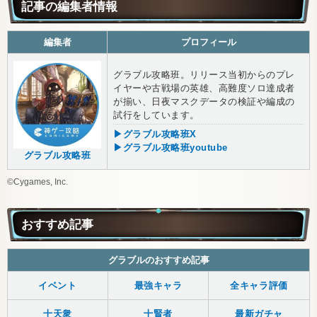
記事の編集者情報
編集者
プロフィール
グラブル攻略班。リリース当初からのプレ
イヤーや古戦場の英雄、高難度ソロ達成者
が揃い、日夜マスクデータの検証や編成の
試行をしています。
▶グラブル攻略班X
▶グラブル攻略班youtube
グラブル攻略班
©Cygames, Inc.
おすすめ記事
グラブルのおすすめ記事
イベント
最強キャラ
全キャラ評価
十天衆
十賢者
最新ガチャ