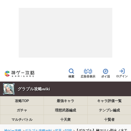
広告非表示
ポイ活
グラブル攻略wiki
攻略TOP
最強キャラ
キャラ評価一覧
ガチャ
理想武器編成
テンプレ編成
マルチバトル
十天衆
十賢者
神ゲー攻略
グラブル攻略wiki
武器
SSR
【グラブル】極マリシ烈火ノ太刀(