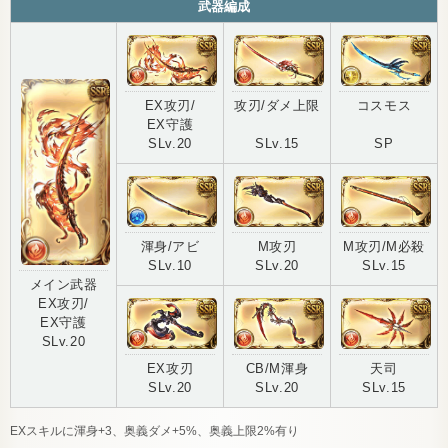
武器編成
EX攻刃/
攻刃/ダメ上限
コスモス
EX守護
SLv.20
SLv.15
SP
渾身/アビ
M攻刃
M攻刃/M必殺
SLv.10
SLv.20
SLv.15
メイン武器
EX攻刃/
EX守護
SLv.20
EX攻刃
CB/M渾身
天司
SLv.20
SLv.20
SLv.15
EXスキルに渾身+3、奥義ダメ+5%、奥義上限2%有り