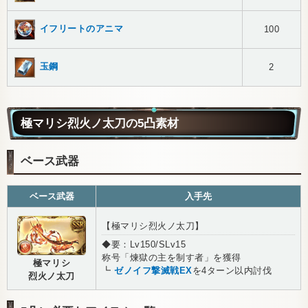
イフリートのアニマ
100
玉鋼
2
極マリシ烈火ノ太刀の5凸素材
ベース武器
ベース武器
入手先
【極マリシ烈火ノ太刀】
◆要：Lv150/SLv15
称号「煉獄の主を制す者」を獲得
極マリシ
┗
ゼノイフ撃滅戦EX
を4ターン以内討伐
烈火ノ太刀