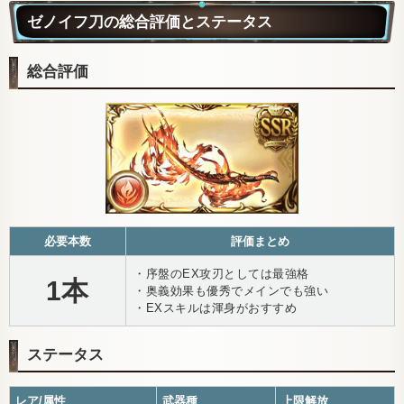
ゼノイフ刀の総合評価とステータス
総合評価
必要本数
評価まとめ
・序盤のEX攻刃としては最強格
1本
・奥義効果も優秀でメインでも強い
・EXスキルは渾身がおすすめ
ステータス
レア/属性
武器種
上限解放