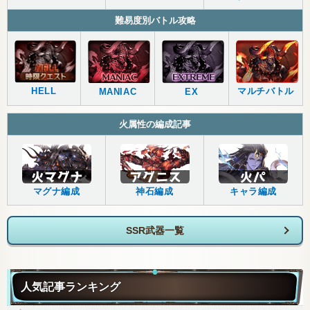
難易度別バトル攻略
HELL
マルチバトル
MANIAC
EX
火属性の編成記事
マグナ編成
神石編成
キャラ編成
SSR武器一覧
人気記事ランキング