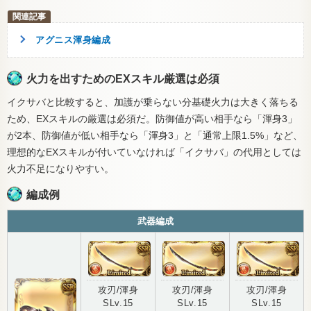
アグニス渾身編成
火力を出すためのEXスキル厳選は必須
イクサバと比較すると、加護が乗らない分基礎火力は大きく落ちる
ため、EXスキルの厳選は必須だ。防御値が高い相手なら「渾身3」
が2本、防御値が低い相手なら「渾身3」と「通常上限1.5%」など、
理想的なEXスキルが付いていなければ「イクサバ」の代用としては
火力不足になりやすい。
編成例
武器編成
攻刃/渾身
攻刃/渾身
攻刃/渾身
SLv.15
SLv.15
SLv.15