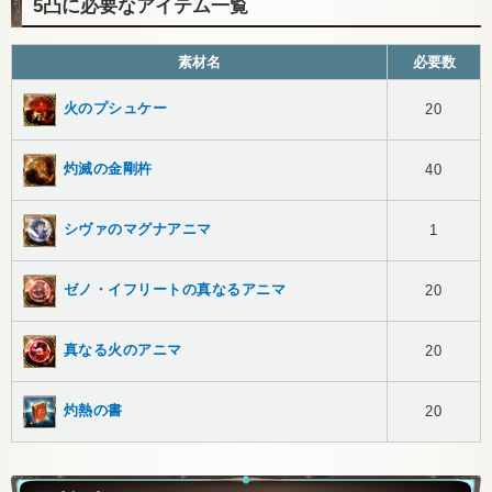
5凸に必要なアイテム一覧
素材名
必要数
火のプシュケー
20
灼滅の金剛杵
40
シヴァのマグナアニマ
1
ゼノ・イフリートの真なるアニマ
20
真なる火のアニマ
20
灼熱の書
20