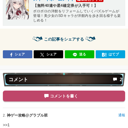
【無料40連や星4確定券が入手可！】
ボロボロの洋館をリフォームしていくパズルゲームが
登場！美少女のSDキャラが洋館内を歩き回る様子も楽
しめる！
この記事をシェアする
シェア
シェア
送る
はてブ
コメント
2
コメントを書く
神ゲー攻略@グラブル班
通報
2.
>>1