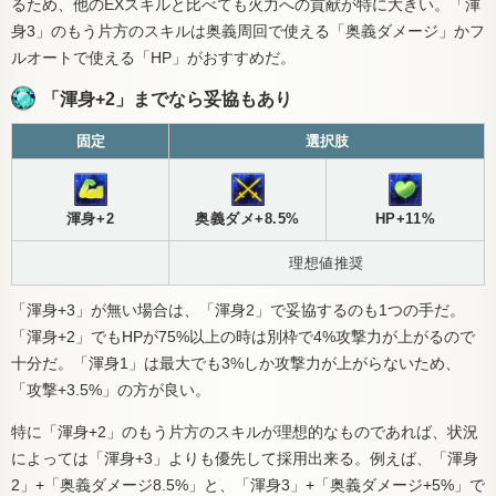
るため、他のEXスキルと比べても火力への貢献が特に大きい。「渾
身3」のもう片方のスキルは奥義周回で使える「奥義ダメージ」かフ
ルオートで使える「HP」がおすすめだ。
「渾身+2」までなら妥協もあり
固定
選択肢
渾身+2
奥義ダメ+8.5%
HP+11%
理想値推奨
「渾身+3」が無い場合は、「渾身2」で妥協するのも1つの手だ。
「渾身+2」でもHPが75%以上の時は別枠で4%攻撃力が上がるので
十分だ。「渾身1」は最大でも3%しか攻撃力が上がらないため、
「攻撃+3.5%」の方が良い。
特に「渾身+2」のもう片方のスキルが理想的なものであれば、状況
によっては「渾身+3」よりも優先して採用出来る。例えば、「渾身
2」+「奥義ダメージ8.5%」と、「渾身3」+「奥義ダメージ+5%」で