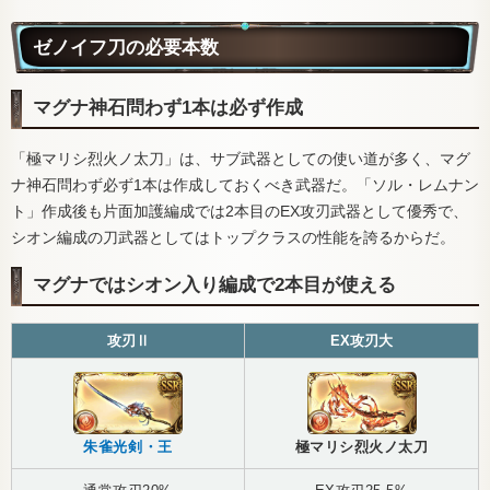
ゼノイフ刀の必要本数
マグナ神石問わず1本は必ず作成
「極マリシ烈火ノ太刀」は、サブ武器としての使い道が多く、マグ
ナ神石問わず必ず1本は作成しておくべき武器だ。「ソル・レムナン
ト」作成後も片面加護編成では2本目のEX攻刃武器として優秀で、
シオン編成の刀武器としてはトップクラスの性能を誇るからだ。
マグナではシオン入り編成で2本目が使える
攻刃Ⅱ
EX攻刃大
朱雀光剣・王
極マリシ烈火ノ太刀