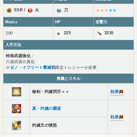
SSR
/
火
刀
★★★
★★
MaxLv
HP
攻撃力
225
3230
200
入手方法
特殊武器強化
：
六道武器の真化
※
ゼノ・イフリート撃滅戦
限定トレジャーが必要
奥義とスキル
秘剣・灼滅閃尽＋＋
効果
真・灼滅の覇道
効果
灼滅天の憤怒