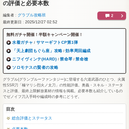
の評価と必要本数
グラブル攻略班
編集者
2
2025/12/27 02:52
最終更新日
無料ガチャ開催！半額キャンペーン開催！
水着ガチャ
サマーギフトCP第1弾
/
「天上劇団もぐら座」攻略
効率周回編成
/
ニフイヴィンテ(HARD)
禁命琴
禁命槍
/
/
ソロモナスの賢者の攻略
グラブル(グランブルーファンタジー)に登場する六道武器のひとつ、火属
性SSR刀「極マリシ烈火ノ太刀」の性能評価。奥義・スキル・ステータ
スと評価、最終上限解放素材の情報を掲載。必要本数も紹介しているの
でゼノイフ刀入手時や編成時の参考にどうぞ。
目次
総合評価とステータス