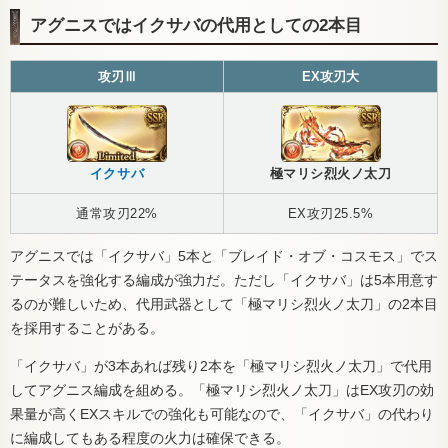
アグニスではイクサバの代用としての2本目
攻刃Ⅲ
EX攻刃大
イクサバ
極マリシ烈火ノ太刀
通常攻刃22%
EX攻刃25.5%
アグニスでは「イクサバ」5本と「ブレイド・オブ・コスモス」でス
テータスを強化する編成が強力だ。ただし「イクサバ」は5本用意す
るのが難しいため、代用武器として「極マリシ烈火ノ太刀」の2本目
を採用することがある。
「イクサバ」が3本あれば残り2本を「極マリシ烈火ノ太刀」で代用
してアグニス編成を組める。「極マリシ烈火ノ太刀」はEX攻刃の効
果量が高くEXスキルでの強化も可能なので、「イクサバ」の代わり
に編成してもある程度の火力は確保できる。