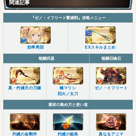
関連記事
『ゼノ・イフリート撃滅戦』攻略メニュー
効率周回
EXスキルまとめ
報酬武器
報酬召喚石
真・灼滅天の刃鎌
極マリシ
ゼノ・イフリート
烈火ノ太刀
素材の集め方と使い道
灼滅の金剛杵
灼滅の焔角
真なるアニマ