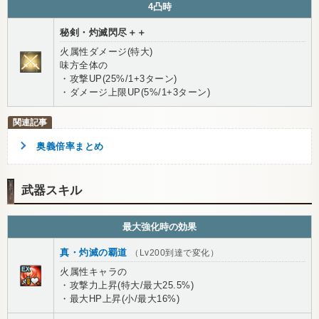
4凸時
秘剣・灼滅閃尽＋＋
火属性ダメージ(特大)
味方全体の
・攻撃UP(25%/1+3ターン)
・ダメージ上限UP(5%/1+3ターン)
奥義倍率まとめ
武器スキル
最大強化時の効果
真・灼滅の覇道
（Lv200到達で変化）
火属性キャラの
・攻撃力上昇(特大/最大25.5%)
・最大HP上昇(小/最大16%)