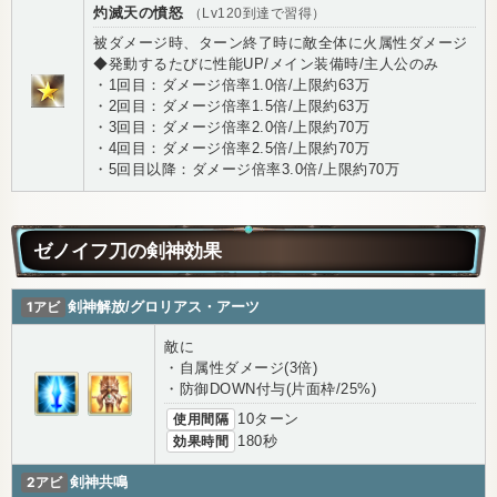
灼滅天の憤怒
（Lv120到達で習得）
被ダメージ時、ターン終了時に敵全体に火属性ダメージ
◆発動するたびに性能UP/メイン装備時/主人公のみ
・1回目：ダメージ倍率1.0倍/上限約63万
・2回目：ダメージ倍率1.5倍/上限約63万
・3回目：ダメージ倍率2.0倍/上限約70万
・4回目：ダメージ倍率2.5倍/上限約70万
・5回目以降：ダメージ倍率3.0倍/上限約70万
ゼノイフ刀の剣神効果
1アビ
剣神解放/グロリアス・アーツ
敵に
・自属性ダメージ(3倍)
・防御DOWN付与(片面枠/25%)
使用間隔
10ターン
効果時間
180秒
2アビ
剣神共鳴