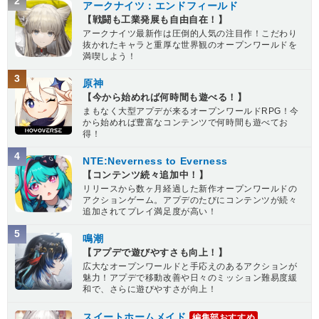
2
アークナイツ：エンドフィールド
【戦闘も工業発展も自由自在！】
アークナイツ最新作は圧倒的人気の注目作！こだわり
抜かれたキャラと重厚な世界観のオープンワールドを
満喫しよう！
3
原神
【今から始めれば何時間も遊べる！】
まもなく大型アプデが来るオープンワールドRPG！今
から始めれば豊富なコンテンツで何時間も遊べてお
得！
4
NTE:Neverness to Everness
【コンテンツ続々追加中！】
リリースから数ヶ月経過した新作オープンワールドの
アクションゲーム。アプデのたびにコンテンツが続々
追加されてプレイ満足度が高い！
5
鳴潮
【アプデで遊びやすさも向上！】
広大なオープンワールドと手応えのあるアクションが
魅力！アプデで移動改善や日々のミッション難易度緩
和で、さらに遊びやすさが向上！
スイートホームメイド
編集部おすすめ