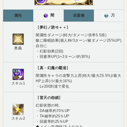
闇
刀
属性
武器種
【
夢幻ノ誘ヰ＋＋
】
闇属性ダメージ(特大/ダメージ倍率5.5倍)
敵に睡眠効果(個人枠/3ターン/被ダメージ25%UP)
自分に
奥義
・幻影効果(2回)
・回避率UP(1+2ターン/約30%)
【
真・幻魔の覇道
】
闇属性キャラの攻撃力上昇(特大/最大25.5%)/最大
HP上昇(小/最大16%)
スキル1
・Lv200到達で変化
【
普天の怨鎖
】
幻影状態の時、
・DA確率約70％UP
・TA確率約25％UP
スキル2
・回避率約25％UP
◆メイン装備時/主人公のみ