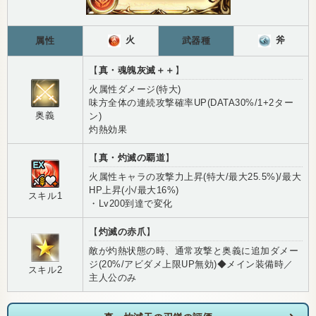
火
斧
属性
武器種
【
真・魂魄灰滅＋＋
】
火属性ダメージ(特大)
味方全体の連続攻撃確率UP(DATA30%/1+2ター
奥義
ン)
灼熱効果
【
真・灼滅の覇道
】
火属性キャラの攻撃力上昇(特大/最大25.5%)/最大
HP上昇(小/最大16%)
スキル1
・Lv200到達で変化
【
灼滅の赤爪
】
敵が灼熱状態の時、通常攻撃と奥義に追加ダメー
ジ(20%/アビダメ上限UP無効)◆メイン装備時／
スキル2
主人公のみ