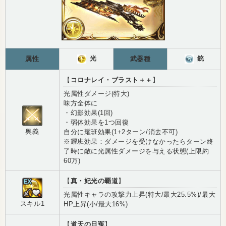
光
銃
属性
武器種
【
コロナレイ・ブラスト＋＋
】
光属性ダメージ(特大)
味方全体に
・幻影効果(1回)
・弱体効果を1つ回復
奥義
自分に耀班効果(1+2ターン/消去不可)
※耀班効果：ダメージを受けなかったらターン終
了時に敵に光属性ダメージを与える状態(上限約
60万)
【
真・妃光の覇道
】
光属性キャラの攻撃力上昇(特大/最大25.5%)/最大
スキル1
HP上昇(小/最大16%)
【
道天の日冤
】