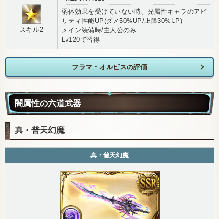
弱体効果を受けていない時、光属性キャラのアビ
リティ性能UP(ダメ50%UP/上限30%UP)
スキル2
メイン装備時/主人公のみ
Lv120で習得
フラマ・オルビスの評価
闇属性の六道武器
真・普天幻魔
真・普天幻魔