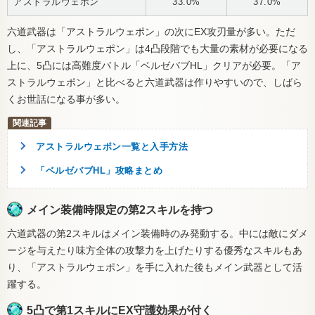
アストラルウェポン
33.0%
37.0%
六道武器は「アストラルウェポン」の次にEX攻刃量が多い。ただ
し、「アストラルウェポン」は4凸段階でも大量の素材が必要になる
上に、5凸には高難度バトル「ベルゼバブHL」クリアが必要。「ア
ストラルウェポン」と比べると六道武器は作りやすいので、しばら
くお世話になる事が多い。
アストラルウェポン一覧と入手方法
「ベルゼバブHL」攻略まとめ
メイン装備時限定の第2スキルを持つ
六道武器の第2スキルはメイン装備時のみ発動する。中には敵にダメ
ージを与えたり味方全体の攻撃力を上げたりする優秀なスキルもあ
り、「アストラルウェポン」を手に入れた後もメイン武器として活
躍する。
5凸で第1スキルにEX守護効果が付く