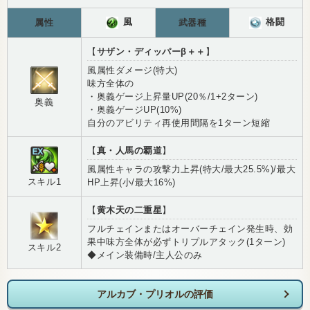
風
格闘
属性
武器種
【
サザン・ディッパーβ＋＋
】
風属性ダメージ(特大)
味方全体の
・奥義ゲージ上昇量UP(20％/1+2ターン)
奥義
・奥義ゲージUP(10%)
自分のアビリティ再使用間隔を1ターン短縮
【
真・人馬の覇道
】
風属性キャラの攻撃力上昇(特大/最大25.5%)/最大
スキル1
HP上昇(小/最大16%)
【
黄木天の二重星
】
フルチェインまたはオーバーチェイン発生時、効
果中味方全体が必ずトリプルアタック(1ターン)
スキル2
◆メイン装備時/主人公のみ
アルカブ・プリオルの評価