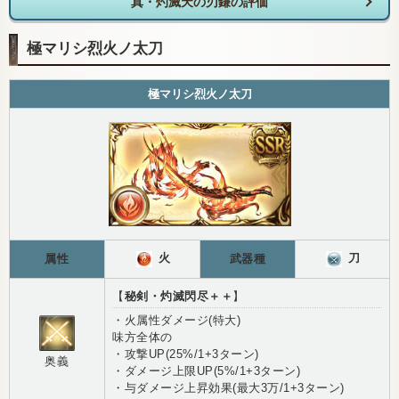
真・灼滅天の刃鎌の評価
極マリシ烈火ノ太刀
極マリシ烈火ノ太刀
火
刀
属性
武器種
【
秘剣・灼滅閃尽＋＋
】
・火属性ダメージ(特大)
味方全体の
・攻撃UP(25%/1+3ターン)
奥義
・ダメージ上限UP(5%/1+3ターン)
・与ダメージ上昇効果(最大3万/1+3ターン)