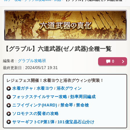
【グラブル】
六道武器(ゼノ武器)全種一覧
グラブル攻略班
編集者
0
2024/05/17 19:31
最終更新日
レジェフェス開催！水着ヨウと浴衣グウィンが実装！
水着ガチャ
水着ヨウ
浴衣グウィン
/
/
フォックステイルサマー攻略
効率周回編成
/
ニフイヴィンテ(HARD)
禁命琴
禁命槍
/
/
ソロモナスの賢者の攻略
サマーギフトCP第1弾
101億宝晶石山分け
/