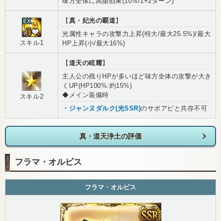
味方全体に高揚効果(10%/1+2ターン)
【
真・妃光の覇道
】
光属性キャラの攻撃力上昇(特大/最大25.5%)/最大
スキル1
HP上昇(小/最大16%)
【
道天の眩耀
】
主人公の残りHPが多いほど味方全体の攻撃が大き
くUP(HP100%:約15%)
◆メイン装備時
スキル2
・ジャンヌダルク(光SSR)
のサポアビと共存不可
真・道天浄土の評価
フラマ・オルビス
フラマ・オルビス