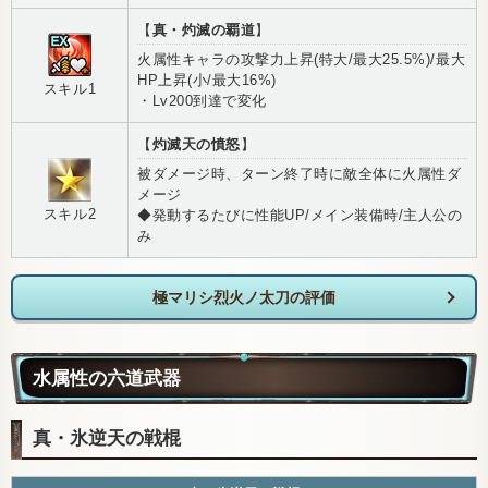
【
真・灼滅の覇道
】
火属性キャラの攻撃力上昇(特大/最大25.5%)/最大
HP上昇(小/最大16%)
スキル1
・Lv200到達で変化
【
灼滅天の憤怒
】
被ダメージ時、ターン終了時に敵全体に火属性ダ
メージ
スキル2
◆発動するたびに性能UP/メイン装備時/主人公の
み
極マリシ烈火ノ太刀の評価
水属性の六道武器
真・氷逆天の戦棍