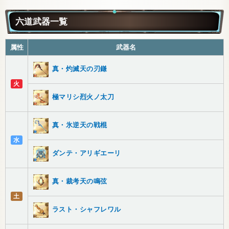
六道武器一覧
属性
武器名
真・灼滅天の刃鎌
火
極マリシ烈火ノ太刀
真・氷逆天の戦棍
水
ダンテ・アリギエーリ
真・裁考天の鳴弦
土
ラスト・シャフレワル