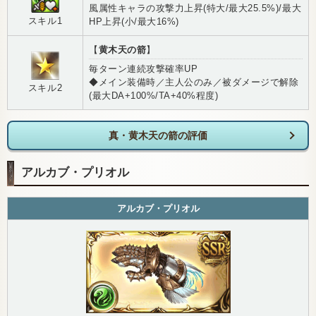
風属性キャラの攻撃力上昇(特大/最大25.5%)/最大
スキル1
HP上昇(小/最大16%)
【
黄木天の箭
】
毎ターン連続攻撃確率UP
◆メイン装備時／主人公のみ／被ダメージで解除
スキル2
(最大DA+100%/TA+40%程度)
真・黄木天の箭の評価
アルカブ・プリオル
アルカブ・プリオル