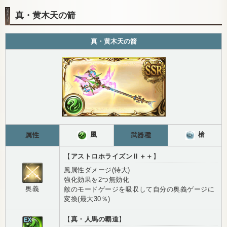
真・黄木天の箭
真・黄木天の箭
風
槍
属性
武器種
【
アストロホライズンⅡ＋＋
】
風属性ダメージ(特大)
強化効果を2つ無効化
奥義
敵のモードゲージを吸収して自分の奥義ゲージに
変換(最大30％)
【
真・人馬の覇道
】