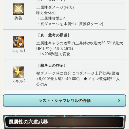
土属性ダメージ(特大)
味方全体の
奥義
・土属性攻撃UP
・被ダメージを水属性に変換(3ターン)
【
真・裁考の覇道
】
土属性キャラの攻撃力上昇(特大/最大25.5%)/最大
HP上昇(小/最大16%)
スキル1
・Lv200到達で変化
【
裁考天の啓示
】
被ダメージ時に自分に与ダメージ上昇効果(累積
+8,000/最大5回+40,000) ◆メイン装備時/主人
スキル2
公のみ
ラスト・シャフレワルの評価
風属性の六道武器