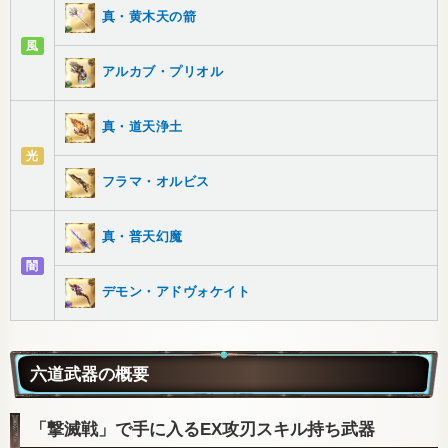
真・黄木天の箭
風
アルカブ・プリオル
真・道天浄土
光
フラマ・オルビス
真・普天幻魔
闇
デモン・アドヴォケイト
六道武器の概要
「撃滅戦」で手に入るEX攻刃スキル持ち武器