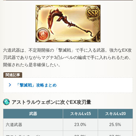
六道武器は、不定期開催の「撃滅戦」で手に入る武器。強力なEX攻
刃武器でありながらマグナ3凸レベルの編成で手に入れられるため、
開催されたら是非確保したい。
「撃滅戦」攻略まとめ
アストラルウェポンに次ぐEX攻刃量
武器
スキルLv15
スキルLv20
六道武器
23.0%
25.5%