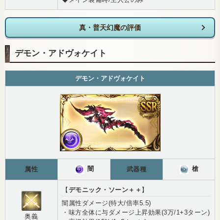
真・普天幻魔の評価
デモン・アドヴォケイト
デモン・アドヴォケイト
闇
槍
属性
武器種
【
デモニック・ソーン＋＋
】
闇属性ダメージ(特大/倍率5.5)
・味方全体に与ダメージ上昇効果(3万/1+3ターン)
奥義