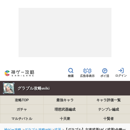
広告非表示
ポイ活
グラブル攻略wiki
攻略TOP
最強キャラ
キャラ評価一覧
ガチャ
理想武器編成
テンプレ編成
マルチバトル
十天衆
十賢者
神ゲー攻略
グラブル攻略wiki
武器
【グラブル】六道武器(ゼノ武器)全種一覧