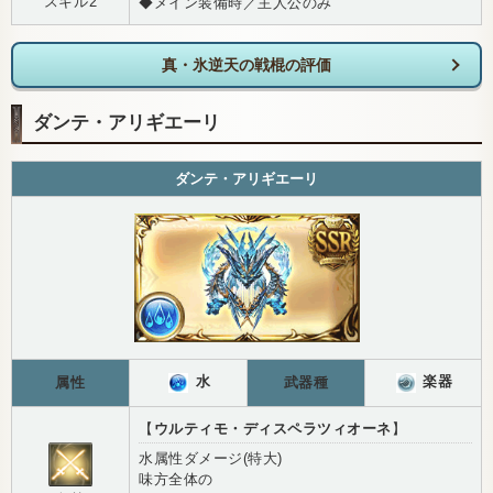
スキル2
◆メイン装備時／主人公のみ
真・氷逆天の戦棍の評価
ダンテ・アリギエーリ
ダンテ・アリギエーリ
水
楽器
属性
武器種
【
ウルティモ・ディスペラツィオーネ
】
水属性ダメージ(特大)
味方全体の