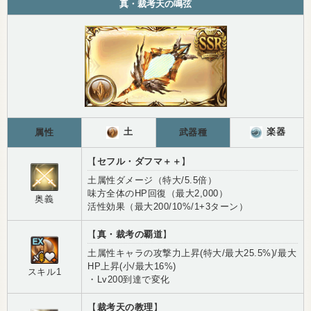
真・裁考天の鳴弦
土
楽器
属性
武器種
【
セフル・ダフマ＋＋
】
土属性ダメージ（特大/5.5倍）
味方全体のHP回復（最大2,000）
奥義
活性効果（最大200/10%/1+3ターン）
【
真・裁考の覇道
】
土属性キャラの攻撃力上昇(特大/最大25.5%)/最大
HP上昇(小/最大16%)
スキル1
・Lv200到達で変化
【
裁考天の教理
】