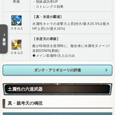
奥義
・弱体成功率UP
・ストレングス効果
【
真・氷逆の覇道
】
水属性キャラの攻撃力上昇(特大/最大25.5%)/最大
スキル1
HP上昇(小/最大16%)
目次を開く
【
氷逆天の寒獄
】
敵が特殊技を使用時に、敵全体に水属性ダメージ/
攻防DOWN(累積)
スキル2
◆メイン装備時/主人公のみ
ダンテ・アリギエーリの評価
土属性の六道武器
真・裁考天の鳴弦