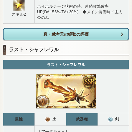
ハイボルテージ状態の時、連続攻撃確率
UP(DA+55%/TA+30%) ◆メイン装備時／主人
スキル2
公のみ
真・裁考天の鳴弦の評価
ラスト・シャフレワル
ラスト・シャフレワル
土
剣
属性
武器種
【
アータル＋＋
】