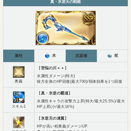
真・氷逆天の戦棍
水
杖
属性
武器種
【
苦悩の川＋＋
】
水属性ダメージ(特大)
奥義
味方全体のHP回復(最大700)/弱体効果を1つ回復
【
真・氷逆の覇道
】
水属性キャラの攻撃力上昇(特大/最大25.5%)/最大
スキル1
HP上昇(小/最大16%)
【
氷逆天の凍翼
】
HPが高い程奥義ダメージUP