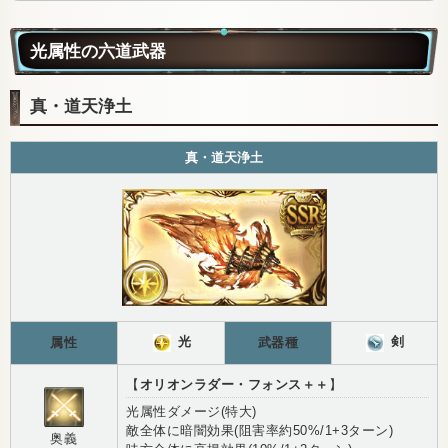
光属性の六道武器
真・道天浄土
真・道天浄土
光
剣
属性
武器種
【
オリオンラダー・フォンス＋＋
】
光属性ダメージ(特大)
敵全体に暗闇効果(阻害率約50%/1+3ターン)
奥義