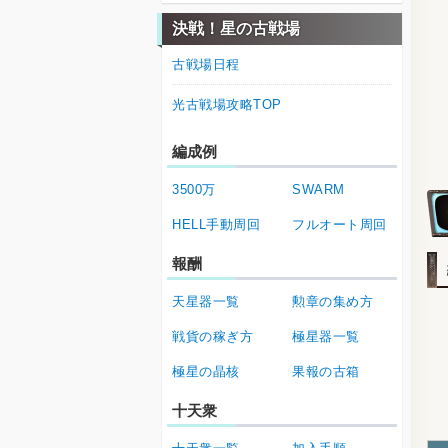
決戦！星の古戦場
古戦場日程
光古戦場攻略TOP
編成例
3500万
SWARM
HELL手動周回
フルオート周回
報酬
天星器一覧
勲章の集め方
戦貨の稼ぎ方
極星器一覧
極星の晶核
果報の古箱
十天衆