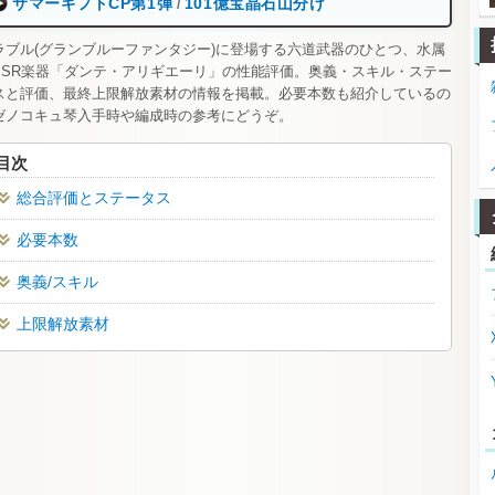
サマーギフトCP第1弾
101億宝晶石山分け
/
ラブル(グランブルーファンタジー)に登場する六道武器のひとつ、水属
SSR楽器「ダンテ・アリギエーリ」の性能評価。奥義・スキル・ステー
スと評価、最終上限解放素材の情報を掲載。必要本数も紹介しているの
ゼノコキュ琴入手時や編成時の参考にどうぞ。
目次
総合評価とステータス
必要本数
奥義/スキル
上限解放素材