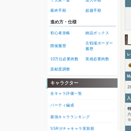
十天衆一覧
加入手順
最終手順
超越手順
進め方・仕様
初心者攻略
納品ボックス
古戦場ボーダー
開催履歴
履歴
レ
10万位必要肉数
英雄必要肉数
貢献度調整
M
キャラクター
2
全キャラ評価一覧
入
パーティ編成
最強キャラランキング
SSRガチャキャラ実装順