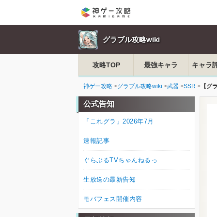
グラブル攻略wiki
攻略TOP
最強キャラ
キャラ
神ゲー攻略
グラブル攻略wiki
武器
SSR
【グ
公式告知
「これグラ」2026年7月
速報記事
ぐらぶるTVちゃんねるっ
生放送の最新告知
モバフェス開催内容