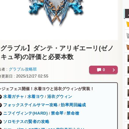
【グラブル】
ダンテ・アリギエーリ(ゼノ
コキュ琴)の評価と必要本数
グラブル攻略班
集者
0
2025/12/27 02:55
終更新日
レジェフェス開催！水着ヨウと浴衣グウィンが実装！
水着ガチャ
水着ヨウ
浴衣グウィン
/
/
フォックステイルサマー攻略
効率周回編成
/
ニフイヴィンテ(HARD)
禁命琴
禁命槍
/
/
ソロモナスの賢者の攻略