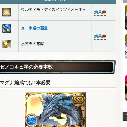
ウルティモ・ディスペラツィオーネ＋
効果
＋
真・氷逆の覇道
効果
氷逆天の寒獄
ゼノコキュ琴の必要本数
マグナ編成では1本必要