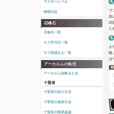
マスターレベル
ヴ
極致の証
高
武
召喚石
と
召喚石一覧
サプ不可石一覧
ま
槍
サブ加護もち一覧
ば
アーカルムの転世
アーカルム攻略まとめ
十賢者
十賢者の加入方法
十賢者の最終方法
十賢者の限界超越