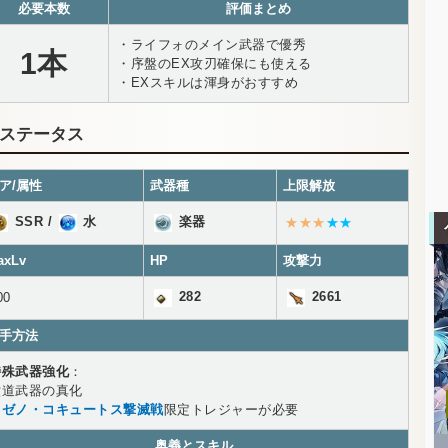
必要本数
評価まとめ
・ライフォのメイン武器で優秀
1本
・序盤のEX攻刃確保にも使える
・EXスキルは渾身がおすすめ
ステータス
ア/属性
武器種
上限解放
SSR
/
水
楽器
★★★
★★
axLv
HP
攻撃力
282
2661
00
手方法
特殊武器強化
：
六道武器の真化
※
ゼノ・コキュートス撃滅戦
限定トレジャーが必要
奥義とスキル