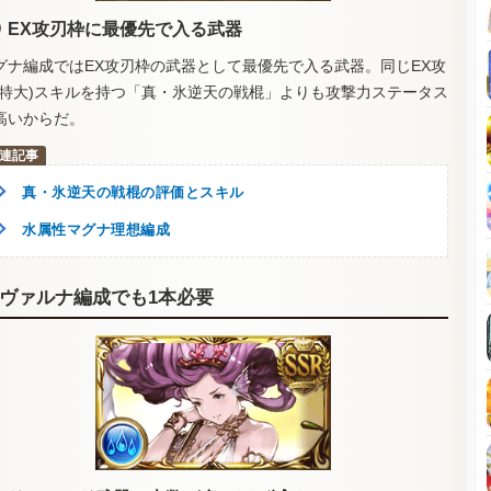
EX攻刃枠に最優先で入る武器
グナ編成ではEX攻刃枠の武器として最優先で入る武器。同じEX攻
(特大)スキルを持つ「真・氷逆天の戦棍」よりも攻撃力ステータス
高いからだ。
真・氷逆天の戦棍の評価とスキル
水属性マグナ理想編成
ヴァルナ編成でも1本必要