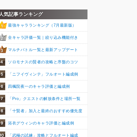
人気記事ランキング
最強キャラランキング（7月最新版）
1
全キャラ評価一覧｜絞り込み機能付き
2
マルチバトル一覧と最新アップデート
3
4
ソロモナスの賢者の攻略と序盤のコツ
5
「ニフイヴィンテ」フルオート編成例
6
四楓院夜一のキャラ評価と編成例
7
「Pro」クエストの解放条件と場所一覧
8
「十賢者」加入と最終のおすすめ優先度
9
浴衣グウィンのキャラ評価と編成例
10
「武極の試練」攻略とフルオート編成