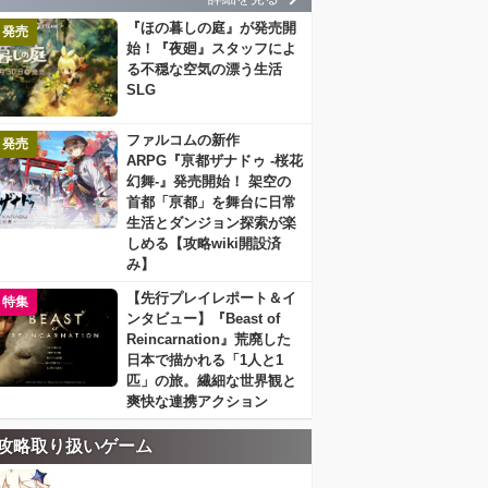
『ほの暮しの庭』が発売開
発売
始！『夜廻』スタッフによ
る不穏な空気の漂う生活
SLG
ファルコムの新作
発売
ARPG『亰都ザナドゥ -桜花
幻舞-』発売開始！ 架空の
首都「亰都」を舞台に日常
生活とダンジョン探索が楽
しめる【攻略wiki開設済
み】
【先行プレイレポート＆イ
特集
ンタビュー】『Beast of
Reincarnation』荒廃した
日本で描かれる「1人と1
匹」の旅。繊細な世界観と
爽快な連携アクション
攻略取り扱いゲーム