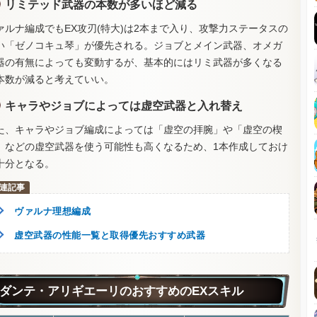
リミテッド武器の本数が多いほど減る
ァルナ編成でもEX攻刃(特大)は2本まで入り、攻撃力ステータスの
い「ゼノコキュ琴」が優先される。ジョブとメイン武器、オメガ
器の有無によっても変動するが、基本的にはリミ武器が多くなる
本数が減ると考えていい。
キャラやジョブによっては虚空武器と入れ替え
た、キャラやジョブ編成によっては「虚空の拝腕」や「虚空の楔
」などの虚空武器を使う可能性も高くなるため、1本作成しておけ
十分となる。
ヴァルナ理想編成
虚空武器の性能一覧と取得優先おすすめ武器
ダンテ・アリギエーリのおすすめのEXスキル