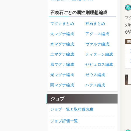
召喚石ごとの属性別理想編成
マ
マグナまとめ
神石まとめ
刃
が
火マグナ編成
アグニス編成
水マグナ編成
ヴァルナ編成
土マグナ編成
ティターン編成
風マグナ編成
ゼピュロス編成
光マグナ編成
ゼウス編成
闇マグナ編成
ハデス編成
ジョブ
ジョブ一覧と取得優先度
ジョブ評価一覧