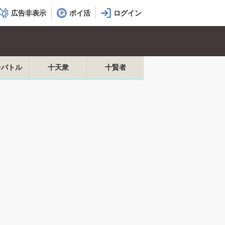
広告非表示
ポイ活
チバトル
十天衆
十賢者