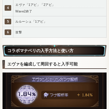
エヴァ「1アビ」「2アビ」
4
Wave2終了
5
ルルーシュ「1アビ」
6
攻撃
コラボマナベリの入手方法と使い方
エヴァを編成して周回すると入手可能