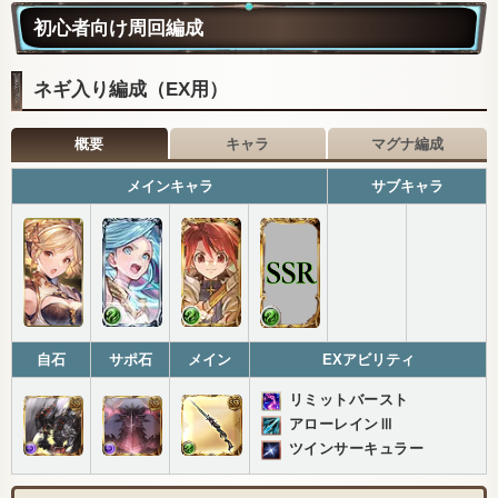
初心者向け周回編成
ネギ入り編成（EX用）
概要
キャラ
マグナ編成
メインキャラ
サブキャラ
自石
サポ石
メイン
EXアビリティ
リミットバースト
アローレインⅢ
ツインサーキュラー