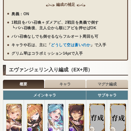
編成の補足
奥義：ON
1戦目をバハ召喚＋ダメアビ、2戦目を奥義で倒す
┗バハ召喚後、主人公から順にアビを押せばOK
バハ召喚なしでも倒せるならフルオート周回も可
キャラや石は、主に「
どうして空は蒼いのか
」で入手
グリム琴はコラボミッション14ptで入手
エヴァンジェリン入り編成（EX+用）
概要
キャラ
マグナ編成
メインキャラ
サブキャラ