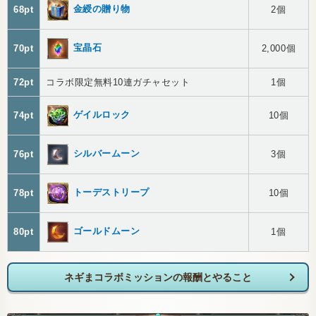
金綬の贈り物
68pt
2個
宝晶石
70pt
2,000個
72pt
コラボ限定無料10連ガチャセット
1個
ゲイルロック
74pt
10個
シルバームーン
76pt
3個
トーデストリープ
78pt
10個
ゴールドムーン
80pt
1個
ネギまコラボミッションの報酬とやること