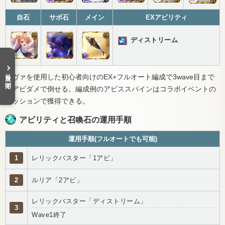
自石
サポ石
メイン
EXアビリティ
ディストリーム
目次を開く
エヴァを使用した初心者向けのEX+フルオート編成で3wave目まで
はアビダメで倒せる。編成例のアビススパインはコラボイベントの
ミッションで獲得できる。
アビリティと召喚石の運用手順
運用手順(フルオートでも可能)
1
レリックバスター「1アビ」
2
ルリア「2アビ」
レリックバスター「ディストリーム」
3
Wave1終了