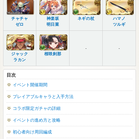
チャチャ
神楽坂
ネギの杖
ハマノ
ゼロ
明日菜
ツルギ
-
-
ジャック
桜咲刹那
ラカン
目次
イベント開催期間
プレイアブルキャラと入手方法
コラボ限定ガチャの詳細
イベントの進め方と攻略
初心者向け周回編成