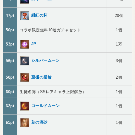
緋紅の杯
47pt
20個
50pt
コラボ限定無料10連ガチャセット
1個
JP
53pt
1万
シルバームーン
56pt
3個
至極の指輪
58pt
2個
60pt
生徒名簿（SSレアキャラ上限解放）
1個
ゴールドムーン
62pt
1個
刻の流砂
65pt
1個