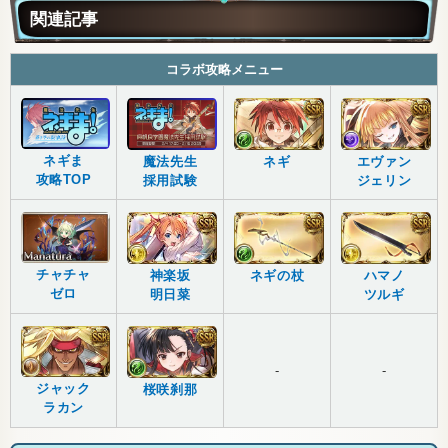
関連記事
コラボ攻略メニュー
ネギま
魔法先生
ネギ
エヴァン
攻略TOP
採用試験
ジェリン
チャチャ
神楽坂
ネギの杖
ハマノ
ゼロ
明日菜
ツルギ
-
-
ジャック
桜咲刹那
ラカン