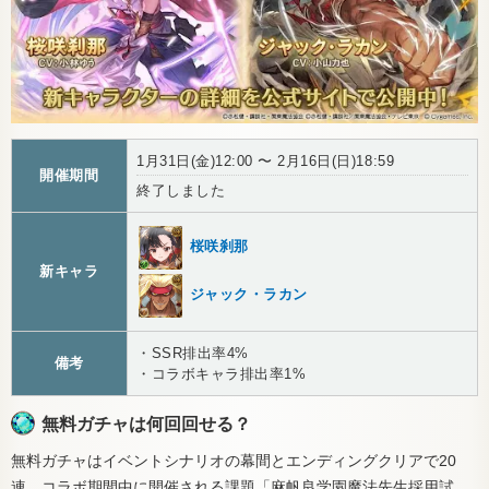
1月31日(金)12:00 〜 2月16日(日)18:59
開催期間
終了しました
桜咲刹那
新キャラ
ジャック・ラカン
・SSR排出率4%
備考
・コラボキャラ排出率1%
無料ガチャは何回回せる？
無料ガチャはイベントシナリオの幕間とエンディングクリアで20
連、コラボ期間中に開催される課題「麻帆良学園魔法先生採用試