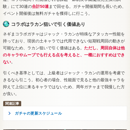
験」にて30連の
合計50連
まで回せる。ガチャ開催期間も長いため、
イベント開催後は無料ガチャを獲得しに行こう。
コラボはラカン狙いで引く価値あり
ネギまコラボガチャはジャック・ラカンが特殊なアタッカー性能を
持っており、現状の土キャラでは代用できない短期戦周回の動きが
可能なため、ラカン狙いで引く価値はある。
ただし、周回自体は他
のキャラやムーブでも行える点を考えると、一概におすすめはでき
ない
。
引くべき基準としては、上級者はジャック・ラカンの運用を考慮で
きるなら引こう。初心者の場合、性能面で見ると他の最強キャラを
抑えて上位に来るキャラではないため、周年ガチャまで我慢した方
が良い。
ガチャの更新スケジュール