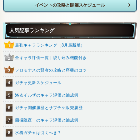
イベントの攻略と開催スケジュール
人気記事ランキング
最強キャラランキング（8月最新版）
1
全キャラ評価一覧｜絞り込み機能付き
2
ソロモナスの賢者の攻略と序盤のコツ
3
4
ガチャ更新スケジュール
5
浴衣イルザのキャラ評価と編成例
6
ガチャ開催履歴とサプチケ販売履歴
7
四楓院夜一のキャラ評価と編成例
8
水着ガチャは引くべき？