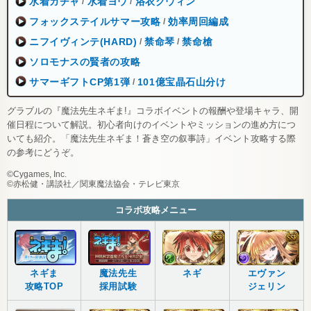
水着ガチャ
水着ヨウ
浴衣グウィン
/
/
フォックステイルサマー攻略
効率周回編成
/
ニフイヴィンテ(HARD)
禁命琴
禁命槍
/
/
ソロモナスの賢者の攻略
サマーギフトCP第1弾
101億宝晶石山分け
/
グラブルの『魔法先生ネギま!』コラボイベントの報酬や登場キャラ、開
催日程について解説。初心者向けのイベントやミッションの進め方につ
いても紹介。「魔法先生ネギま！蒼き空の叙事詩」イベント攻略する際
の参考にどうぞ。
©Cygames, Inc.
©赤松健・講談社／関東魔法協会・テレビ東京
コラボ攻略メニュー
ネギま
魔法先生
ネギ
エヴァン
攻略TOP
採用試験
ジェリン