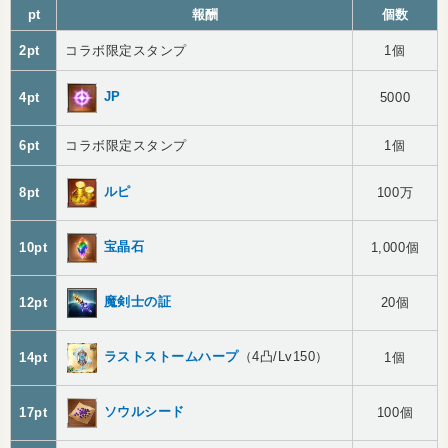
pt
報酬
個数
2pt
コラボ限定スタンプ
1個
JP
4pt
5000
6pt
コラボ限定スタンプ
1個
ルピ
8pt
100万
宝晶石
10pt
1,000個
魔剣士の証
12pt
20個
ラストストームハープ
（4凸/Lv150）
14pt
1個
ソウルシード
17pt
100個