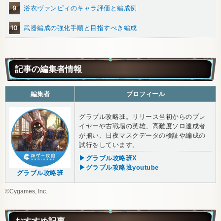
9
浴衣ヴァンピィのキャラ評価と編成例
10
武器編成の強化手順と目指すべき編成
記事の編集者情報
編集者
プロフィール
グラブル攻略班。リリース当初からのプレ
イヤーや古戦場の英雄、高難度ソロ達成者
が揃い、日夜マスクデータの検証や編成の
試行をしています。
▶グラブル攻略班X
▶グラブル攻略班youtube
グラブル攻略班
©Cygames, Inc.