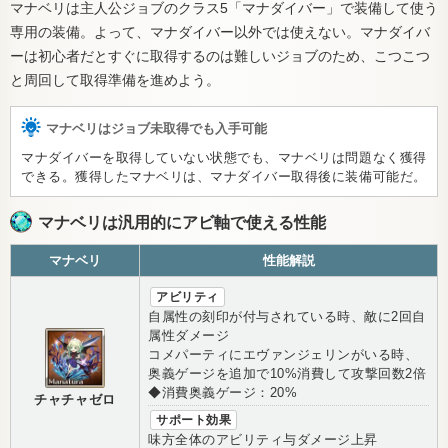
マナベリは主人公ジョブのクラス5「マナダイバー」で装備して使う
専用の装備。よって、マナダイバー以外では使えない。マナダイバ
ーは初心者だとすぐに取得するのは難しいジョブのため、こつこつ
と周回して取得準備を進めよう。
マナベリはジョブ未取得でも入手可能
マナダイバーを取得していない状態でも、マナベリは問題なく獲得
できる。獲得したマナベリは、マナダイバー取得後に装備可能だ。
マナベリは汎用的にアビ軸で使える性能
マナベリ
性能解説
アビリティ
自属性の刻印が付与されている時、敵に2回自
属性ダメージ
コメパーティにエヴァンジェリンがいる時、
奥義ゲージを追加で10%消費して攻撃回数2倍
◆消費奥義ゲージ：20%
チャチャゼロ
サポート効果
味方全体のアビリティ与ダメージ上昇