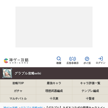
広告非表示
ポイ活
グラブル攻略wiki
攻略TOP
最強キャラ
キャラ評価一覧
ガチャ
理想武器編成
テンプレ編成
マルチバトル
十天衆
十賢者
神ゲー攻略
グラブル攻略wiki
【グラブル】ネギまコラボの登場キャラとイベ