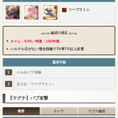
ツープラトン
編成の補足
タイム：0:05／時速：10290個
ハルマル石がない場合指輪でTA率7%以上必要
運用手順
1
ベルゼバブ召喚
2
主人公「ツープラトン」
【マグナ】バブ攻撃
概要
キャラ
マグナ編成