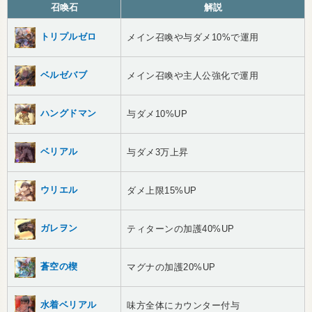
召喚石
解説
トリプルゼロ
メイン召喚や与ダメ10%で運用
ベルゼバブ
メイン召喚や主人公強化で運用
ハングドマン
与ダメ10%UP
ベリアル
与ダメ3万上昇
ウリエル
ダメ上限15%UP
ガレヲン
ティターンの加護40%UP
蒼空の楔
マグナの加護20%UP
水着ベリアル
味方全体にカウンター付与