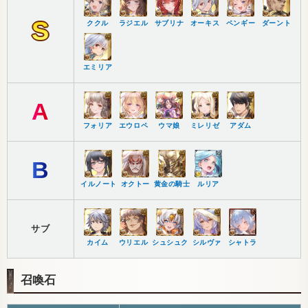
S
ククル
ラジエル
サブリナ
オーキス
ペンギー
ダーント
エミリア
A
フォリア
エウロペ
ウマ娘
ミレリゼ
アダム
B
イルノート
オクトー
黄金の騎士
ルリア
サブ
カイム
ウリエル
シュシュク
シルヴァ
シャトラ
召喚石