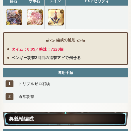
自石
サポ石
メイン
EXアビリティ
編成の補足
タイム：0:05／時速：7220個
ペンギー攻撃2回目の追撃アビで倒せる
運用手順
1
トリプルゼロ召喚
2
通常攻撃
奥義軸編成