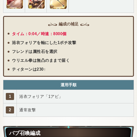
編成の補足
タイム：0:04／時速：8000個
浴衣フォリアを軸にした1ポチ攻撃
フレンドは属性石を選択
ウリエル拳は無凸のままで届く
ティターンは230↑
運用手順
1
浴衣フォリア「1アビ」
2
通常攻撃
バブ召喚編成