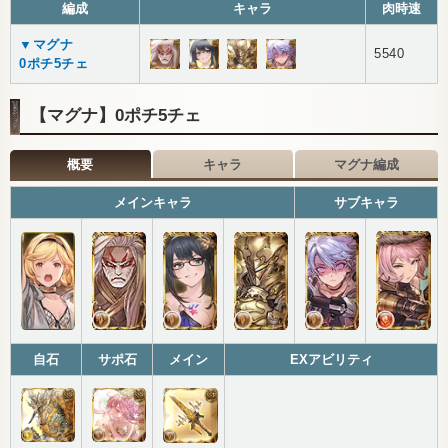
編成
キャラ
肉時速
▼マグナ
5540
0ポチ5チェ
【マグナ】0ポチ5チェ
概要
キャラ
マグナ編成
メインキャラ
サブキャラ
自石
サポ石
メイン
EXアビリティ