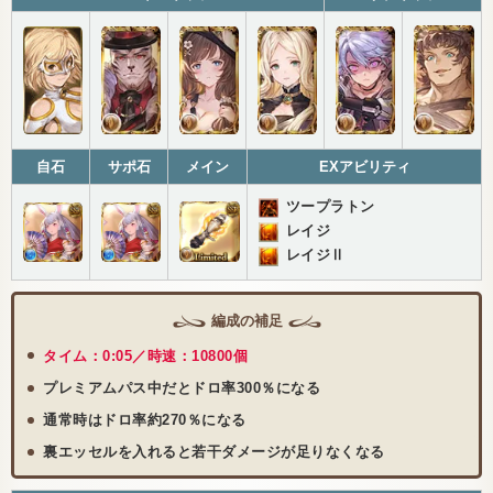
自石
サポ石
メイン
EXアビリティ
ツープラトン
レイジ
レイジⅡ
編成の補足
タイム：0:05／時速：10800個
プレミアムパス中だとドロ率300％になる
通常時はドロ率約270％になる
裏エッセルを入れると若干ダメージが足りなくなる