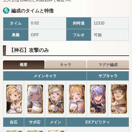
編成のタイムと特徴
タイム
0:02
肉時速
11310
奥義
OFF
フルオ
可能
【神石】攻撃のみ
概要
キャラ
マグナ編成
メインキャラ
サブキャラ
自石
サポ石
メイン
EXアビリティ