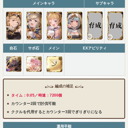
メインキャラ
サブキャラ
自石
サポ石
メイン
EXアビリティ
編成の補足
タイム：0:05／時速：7200個
カウンター2回で討伐可能
ククルを代用するとカウンター3回でぎりぎりになる
運用手順