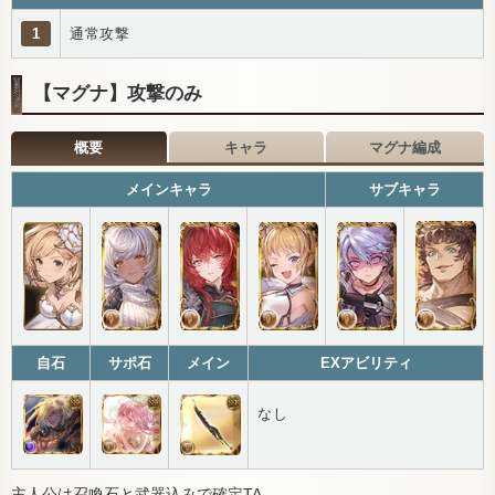
1
通常攻撃
【マグナ】攻撃のみ
概要
キャラ
マグナ編成
メインキャラ
サブキャラ
自石
サポ石
メイン
EXアビリティ
なし
主人公は召喚石と武器込みで確定TA。