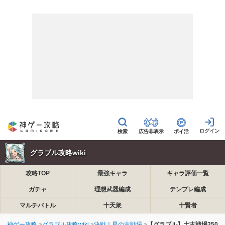
広告非表示
ポイ活
グラブル攻略wiki
攻略TOP
最強キャラ
キャラ評価一覧
ガチャ
理想武器編成
テンプレ編成
マルチバトル
十天衆
十賢者
神ゲー攻略
グラブル攻略wiki
決戦！星の古戦場
【グラブル】土古戦場350