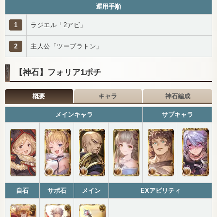
運用手順
1
ラジエル「2アビ」
2
主人公「ツープラトン」
【神石】フォリア1ポチ
概要
キャラ
神石編成
メインキャラ
サブキャラ
自石
サポ石
メイン
EXアビリティ