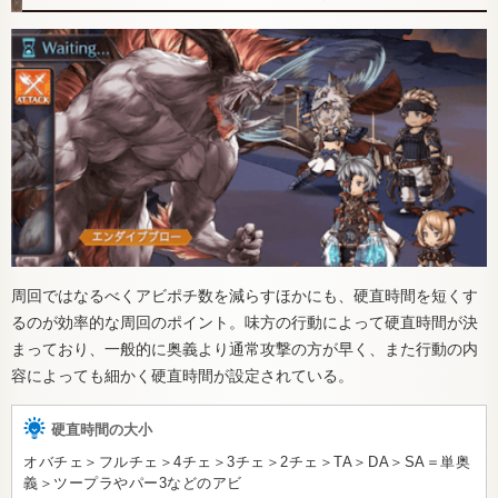
周回ではなるべくアビポチ数を減らすほかにも、硬直時間を短くす
るのが効率的な周回のポイント。味方の行動によって硬直時間が決
まっており、一般的に奥義より通常攻撃の方が早く、また行動の内
容によっても細かく硬直時間が設定されている。
硬直時間の大小
オバチェ＞フルチェ＞4チェ＞3チェ＞2チェ＞TA＞DA＞SA＝単奥
義＞ツープラやパー3などのアビ