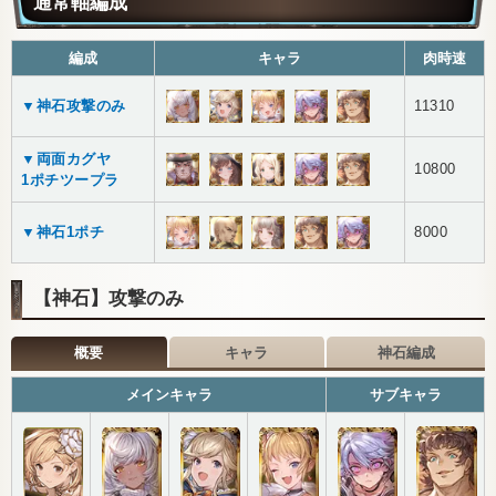
通常軸編成
編成
キャラ
肉時速
▼神石攻撃のみ
11310
▼両面カグヤ
10800
1ポチツープラ
▼神石1ポチ
8000
【神石】攻撃のみ
概要
キャラ
神石編成
メインキャラ
サブキャラ