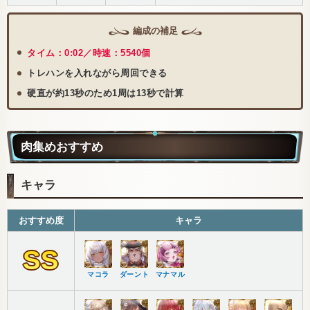
編成の補足
タイム：0:02／時速：5540個
トレハンを入れながら周回できる
硬直が約13秒のため1周は13秒で計算
肉集めおすすめ
キャラ
おすすめ度
キャラ
SS
マコラ
ダーント
マナマル