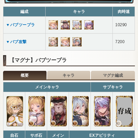
編成
キャラ
肉時速
▼バブツープラ
10290
▼バブ攻撃
7200
【マグナ】バブツープラ
概要
キャラ
マグナ編成
メインキャラ
サブキャラ
自石
サポ石
メイン
EXアビリティ