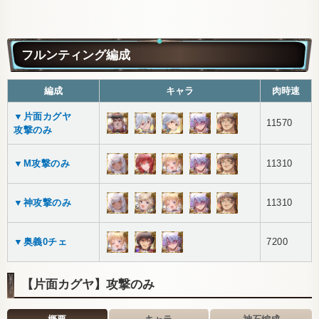
フルンティング編成
編成
キャラ
肉時速
▼片面カグヤ
11570
攻撃のみ
▼M攻撃のみ
11310
▼神攻撃のみ
11310
▼奥義0チェ
7200
【片面カグヤ】攻撃のみ