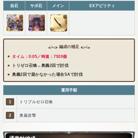
自石
サポ石
メイン
EXアビリティ
編成の補足
タイム：0:05／時速：7920個
トリゼロ召喚→奥義2回で討伐
奥義2回で届かなかった場合SAで討伐
運用手順
1
トリプルゼロ召喚
2
奥義攻撃