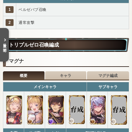
1
ベルゼバブ召喚
2
通常攻撃
目次を開く
トリプルゼロ召喚編成
マグナ
概要
キャラ
マグナ編成
メインキャラ
サブキャラ