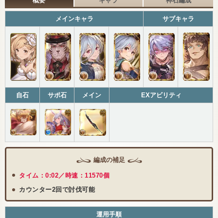
概要
キャラ
神石編成
メインキャラ
サブキャラ
自石
サポ石
メイン
EXアビリティ
編成の補足
タイム：0:02／時速：11570個
カウンター2回で討伐可能
運用手順