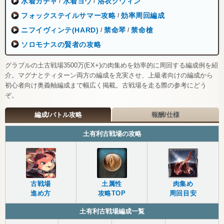
水着ガチャ
水着ヨウ
浴衣グウィン
/
/
フォックステイルサマー攻略
効率周回編成
/
ニフイヴィンテ(HARD)
禁命琴
禁命槍
/
/
ソロモナスの賢者の攻略
グラブルの土古戦場3500万(EX+)の肉集めを効率的に周回する編成例を紹
介。マグナとティターン両方の編成を充実させ、上級者向けの編成から
初心者向け奥義軸編成まで幅広く掲載。古戦場を走る際の参考にどう
ぞ。
編成/バトル攻略
報酬/仕様
土有利古戦場の攻略
古戦場
土属性
肉集め
進め方
攻略TOP
周回目安
土有利古戦場編成一覧