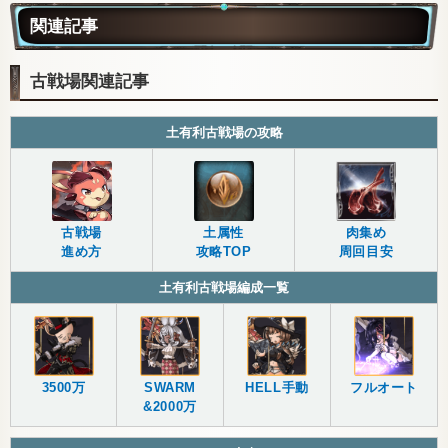
関連記事
古戦場関連記事
土有利古戦場の攻略
古戦場
土属性
肉集め
進め方
攻略TOP
周回目安
土有利古戦場編成一覧
3500万
SWARM
HELL手動
フルオート
&2000万