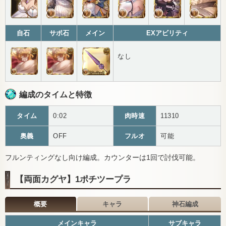
自石
サポ石
メイン
EXアビリティ
なし
編成のタイムと特徴
タイム
0:02
肉時速
11310
奥義
OFF
フルオ
可能
フルンティングなし向け編成。カウンターは1回で討伐可能。
【両面カグヤ】1ポチツープラ
概要
キャラ
神石編成
メインキャラ
サブキャラ