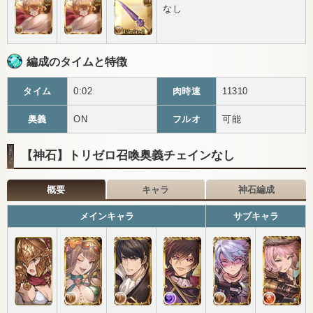
なし
編成のタイムと特徴
タイム
0:02
肉時速
11310
奥義
ON
フルオ
可能
【神石】トリゼロ召喚奥義チェインなし
概要
キャラ
神石編成
メインキャラ
サブキャラ