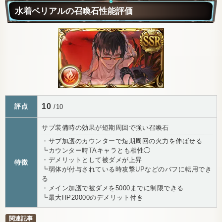
水着ベリアルの召喚石性能評価
10
評点
/10
サブ装備時の効果が短期周回で強い召喚石
・サブ加護のカウンターで短期周回の火力を伸ばせる
┗カウンター時TAキャラとも相性◯
・デメリットとして被ダメが上昇
特徴
┗弱体が付与されている時攻撃UPなどのバフに転用でき
る
・メイン加護で被ダメを5000までに制限できる
┗最大HP20000のデメリット付き