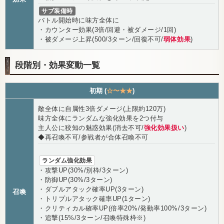
サブ装備時
バトル開始時に味方全体に
・カウンター効果(3倍/回避・被ダメージ/1回)
・被ダメージ上昇(500/3ターン/回復不可/
弱体効果
)
段階別・効果変動一覧
初期 (
☆〜★★
)
敵全体に自属性3倍ダメージ(上限約120万)
味方全体にランダムな強化効果を2つ付与
主人公に狡知の魅惑効果(消去不可/
強化効果扱い
)
◆再召喚不可/参戦者が合体召喚不可
ランダム強化効果
・攻撃UP(30%/別枠/3ターン)
・防御UP(30%/3ターン)
・ダブルアタック確率UP(3ターン)
召喚
・トリプルアタック確率UP(1ターン)
・クリティカル確率UP(倍率20%/発動率100%/3ターン)
・追撃(15%/3ターン/召喚特殊枠※)