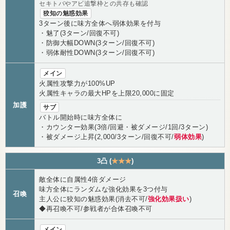
セキトバやアビ追撃枠との共存も確認
狡知の魅惑効果
3ターン後に味方全体へ弱体効果を付与
・魅了(3ターン/回復不可)
・防御大幅DOWN(3ターン/回復不可)
・弱体耐性DOWN(3ターン/回復不可)
メイン
火属性攻撃力が100%UP
火属性キャラの最大HPを上限20,000に固定
加護
サブ
バトル開始時に味方全体に
・カウンター効果(3倍/回避・被ダメージ/1回/3ターン)
・被ダメージ上昇(2,000/3ターン/回復不可/
弱体効果
)
3凸 (
★★★
)
敵全体に自属性4倍ダメージ
味方全体にランダムな強化効果を3つ付与
召喚
主人公に狡知の魅惑効果(消去不可/
強化効果扱い
)
◆再召喚不可/参戦者が合体召喚不可
メイン