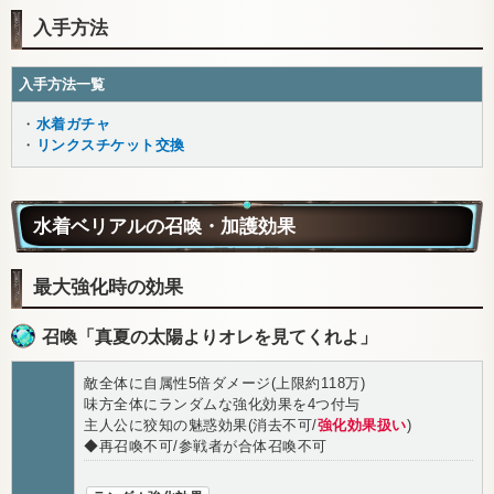
入手方法
入手方法一覧
・
水着ガチャ
・
リンクスチケット交換
水着ベリアルの召喚・加護効果
最大強化時の効果
召喚「真夏の太陽よりオレを見てくれよ」
敵全体に自属性5倍ダメージ(上限約118万)
味方全体にランダムな強化効果を4つ付与
主人公に狡知の魅惑効果(消去不可/
強化効果扱い
)
◆再召喚不可/参戦者が合体召喚不可