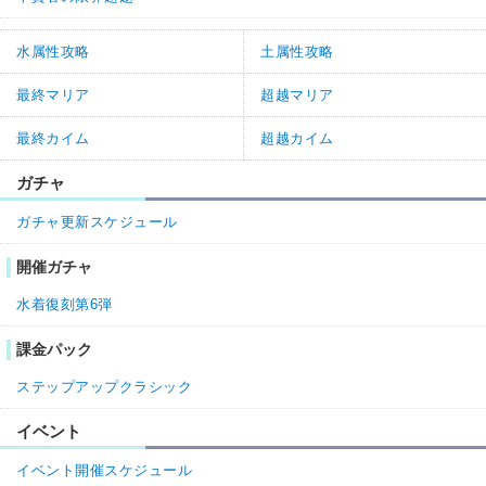
ねない方がいいのかが知りたいです。
0
1
返信
(1)
水属性攻略
土属性攻略
6.
名無しさん
通報
最終マリア
超越マリア
>>5

最終カイム
超越カイム
通常ベリアルとベルゼバブとかと一緒で凸っていいよ

複数枚持ってても意味ないから

ガチャ
だから一度引いて4凸すると次のガチャ以降ハズレ枠になる
ガチャ更新スケジュール
ぞ

開催ガチャ
サマフォ残念賞でやっと手に入ったのにその後のガチャでダ
水着復刻第6弾
ブりまくったベリアルマジ狡知
15
0
返信
課金パック
ステップアップクラシック
名無しさん
通報
2.
イベント
凸した時の効果さ、逆じゃない？
イベント開催スケジュール
2
1
返信
(1)