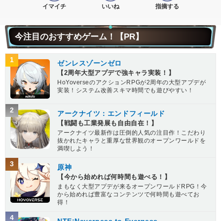
イマイチ
いいね
指摘する
今注目のおすすめゲーム！【PR】
1
ゼンレスゾーンゼロ
【2周年大型アプデで強キャラ実装！】
HoYoverseのアクションRPGが2周年の大型アプデが
実装！システム改善スキマ時間でも遊びやすい！
2
アークナイツ：エンドフィールド
【戦闘も工業発展も自由自在！】
アークナイツ最新作は圧倒的人気の注目作！こだわり
抜かれたキャラと重厚な世界観のオープンワールドを
満喫しよう！
3
原神
【今から始めれば何時間も遊べる！】
まもなく大型アプデが来るオープンワールドRPG！今
から始めれば豊富なコンテンツで何時間も遊べてお
得！
4