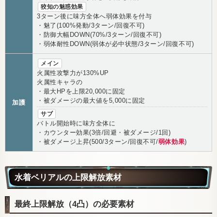
狡知の魅惑効果
3ターン後に味方全体へ弱体効果を付与
・魅了(100%発動/3ターン/回復不可)
・防御大幅DOWN(70%/3ターン/回復不可)
・弱体耐性DOWN(弱体が必中状態/3ターン/回復不可)
メイン
火属性攻撃力が130%UP
火属性キャラの
・最大HPを上限20,000に固定
・被ダメージの最大値を5,000に固定
加護
サブ
バトル開始時に味方全体に
・カウンター効果(3倍/回避・被ダメージ/1回)
・被ダメージ上昇(500/3ターン/回復不可/
弱体効果
)
水着ベリアルの上限解放素材
最終上限解放（4凸）の必要素材