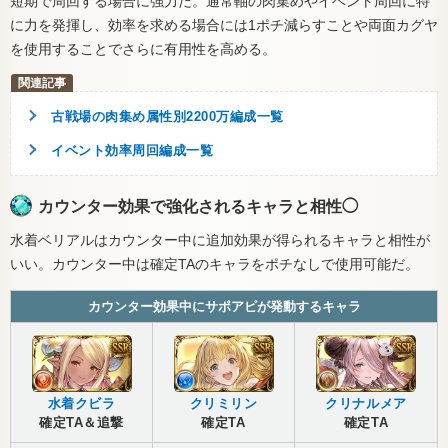
短期で周回する場合に強力だ。通常軸の肉集めやイベント周回に特
に力を発揮し、効率を求める場合には1ポチ減らすことや両面カグヤ
を使用することでさらに有用性を高める。
古戦場の肉集め属性別2200万編成一覧
イベント効率周回編成一覧
カウンター効果で強化されるキャラと相性◯
水着ベリアルはカウンター中に追加効果が得られるキャラと相性が
いい。カウンター中は確定TAのキャラをポチなしで使用可能だ。
カウンター効果中にサポアビが発動するキャラ
水着クビラ
クリミリン
クリナルメア
確定TA＆追撃
確定TA
確定TA