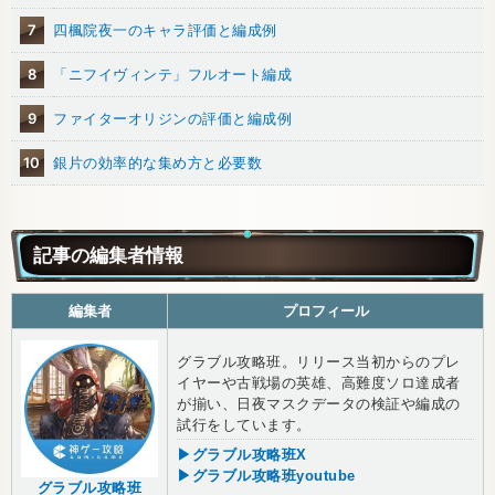
7
四楓院夜一のキャラ評価と編成例
8
「ニフイヴィンテ」フルオート編成
9
ファイターオリジンの評価と編成例
10
銀片の効率的な集め方と必要数
記事の編集者情報
編集者
プロフィール
グラブル攻略班。リリース当初からのプレ
イヤーや古戦場の英雄、高難度ソロ達成者
が揃い、日夜マスクデータの検証や編成の
試行をしています。
▶グラブル攻略班X
▶グラブル攻略班youtube
グラブル攻略班