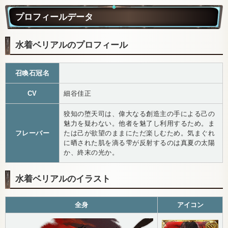
プロフィールデータ
水着ベリアルのプロフィール
召喚石冠名
CV
細谷佳正
狡知の堕天司は、偉大なる創造主の手による己の
魅力を疑わない。他者を魅了し利用するため。ま
フレーバー
たは己が欲望のままにただ楽しむため。気まぐれ
に晒された肌を滴る雫が反射するのは真夏の太陽
か、終末の光か。
水着ベリアルのイラスト
全身
アイコン