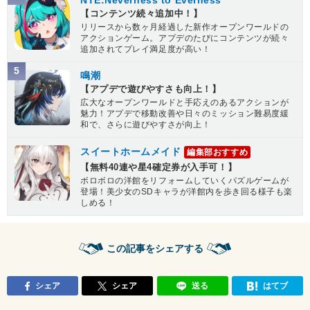
NTE:Neverness to Everness
【コンテンツ続々追加中！】
リリースから数ヶ月経過した新作オープンワールドの
アクションゲーム。アプデのたびにコンテンツが続々
追加されてプレイ満足度が高い！
5
鳴潮
【アプデで遊びやすさも向上！】
広大なオープンワールドと手応えのあるアクションが
魅力！アプデで移動改善や日々のミッション難易度緩
和で、さらに遊びやすさが向上！
スイートホームメイド
編集部おすすめ
【無料40連や星4確定券が入手可！】
ボロボロの洋館をリフォームしていくパズルゲームが
登場！美少女のSDキャラが洋館内を歩き回る様子も楽
しめる！
この記事をシェアする
シェア
シェア
送る
はてブ