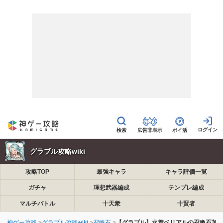
広告非表示
ポイ活
グラブル攻略wiki
攻略TOP
最強キャラ
キャラ評価一覧
ガチャ
理想武器編成
テンプレ編成
マルチバトル
十天衆
十賢者
神ゲー攻略
グラブル攻略wiki
召喚石
【グラブル】水着ベリアルの召喚石加