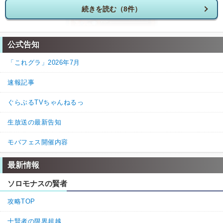
続きを読む（8件）
公式告知
「これグラ」2026年7月
速報記事
ぐらぶるTVちゃんねるっ
生放送の最新告知
モバフェス開催内容
最新情報
4
0
返信
(0)
ソロモナスの賢者
名無しさん
通報
5.
攻略TOP
金剛を使う予定なのですが、2枚引けた場合に重ねてもいいのか、重
十賢者の限界超越