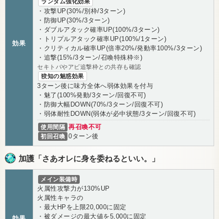
ランダム強化効果
・攻撃UP(30%/別枠/3ターン)
・防御UP(30%/3ターン)
・ダブルアタック確率UP(100%/3ターン)
・トリプルアタック確率UP(100%/1ターン)
効果
・クリティカル確率UP(倍率20%/発動率100%/3ターン)
・追撃(15%/3ターン/召喚特殊枠※)
セキトバやアビ追撃枠との共存も確認
狡知の魅惑効果
3ターン後に味方全体へ弱体効果を付与
・魅了(100%発動/3ターン/回復不可)
・防御大幅DOWN(70%/3ターン/回復不可)
・弱体耐性DOWN(弱体が必中状態/3ターン/回復不可)
使用間隔
再召喚不可
初回召喚
0ターン後
加護「さあオレに身を委ねるといい。」
メイン装備時
火属性攻撃力が130%UP
火属性キャラの
・最大HPを上限20,000に固定
・被ダメージの最大値を5,000に固定
効果