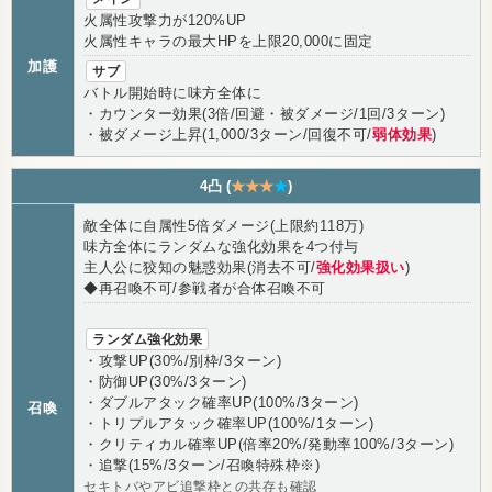
火属性攻撃力が120%UP
火属性キャラの最大HPを上限20,000に固定
加護
サブ
バトル開始時に味方全体に
・カウンター効果(3倍/回避・被ダメージ/1回/3ターン)
・被ダメージ上昇(1,000/3ターン/回復不可/
弱体効果
)
4凸 (
★★★
★
)
敵全体に自属性5倍ダメージ(上限約118万)
味方全体にランダムな強化効果を4つ付与
主人公に狡知の魅惑効果(消去不可/
強化効果扱い
)
◆再召喚不可/参戦者が合体召喚不可
ランダム強化効果
・攻撃UP(30%/別枠/3ターン)
・防御UP(30%/3ターン)
・ダブルアタック確率UP(100%/3ターン)
召喚
・トリプルアタック確率UP(100%/1ターン)
・クリティカル確率UP(倍率20%/発動率100%/3ターン)
・追撃(15%/3ターン/召喚特殊枠※)
セキトバやアビ追撃枠との共存も確認