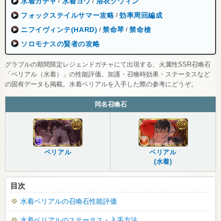
水着ガチャ
水着ヨウ
浴衣グウィン
/
/
フォックステイルサマー攻略
効率周回編成
/
ニフイヴィンテ(HARD)
禁命琴
禁命槍
/
/
ソロモナスの賢者の攻略
グラブルの期間限定レジェンドガチャにて出現する、火属性SSR召喚石
「ベリアル（水着）」の性能評価。加護・召喚時効果・ステータスなど
の固有データも掲載。水着ベリアルを入手した際の参考にどうぞ。
同名召喚石
ベリアル
ベリアル
(水着)
目次
水着ベリアルの召喚石性能評価
水着ベリアルのステータス・入手方法