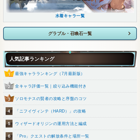
水着キャラ一覧
グラブル・召喚石一覧
人気記事ランキング
最強キャラランキング（7月最新版）
1
全キャラ評価一覧｜絞り込み機能付き
2
ソロモナスの賢者の攻略と序盤のコツ
3
4
「ニフイヴィンテ（HARD）」の攻略
5
ウィザードオリジンの運用方法と編成
6
「Pro」クエストの解放条件と場所一覧