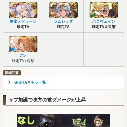
恒常メドゥーサ
ラムレッダ
ハロヴェイン
確定TA
確定TA
確定TA＆追撃
アン
確定TA+追撃
確定TAキャラ一覧
サブ加護で味方の被ダメージが上昇