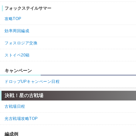
フォックステイルサマー
4.
グラブル攻略班@神ゲー攻略
通報
攻略TOP
>>2

コメントありがとうございます！

効率周回編成
召喚効果の記載を修正しました。

今後とも神ゲー攻略をよろしくお願いします。
フォスロジア交換
2
0
返信
ストイベ20箱
名無しさん
通報
1.
キャンペーン
召喚効果、☆1～2と☆4が逆になってます
ドロップUPキャンペーン日程
1
1
返信
(1)
決戦！星の古戦場
3.
グラブル攻略班@神ゲー攻略
通報
古戦場日程
>>1

コメントありがとうございます！

光古戦場攻略TOP
ご指摘いただいた箇所を修正しました。

今後とも神ゲー攻略をよろしくお願いします。
編成例