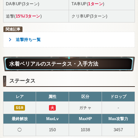
DA率UP(3ターン)
TA率UP(
1ターン
)
追撃(
15%/3ターン
)
クリ率UP(3ターン)
追撃持ち一覧
水着ベリアルのステータス・入手方法
ステータス
レア
属性
区分
ドロップ
SSR
火
ガチャ
-
最終解放
MaxLv
MaxHP
Max攻撃力
◯
150
1038
3457