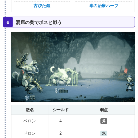
古びた鎧
毒の治療ハーブ
6
洞窟の奥でボスと戦う
敵名
シールド
弱点
ベロン
4
斧
ドロン
2
氷