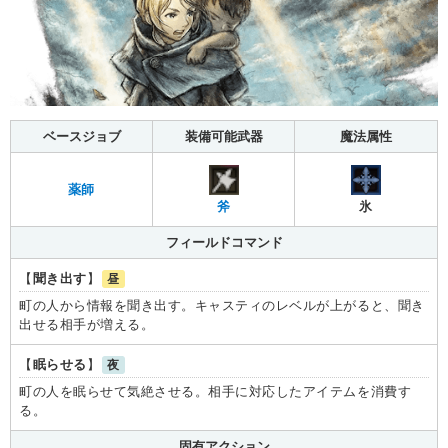
ベースジョブ
装備可能武器
魔法属性
薬師
斧
氷
フィールドコマンド
【
聞き出す
】
昼
町の人から情報を聞き出す。キャスティのレベルが上がると、聞き
出せる相手が増える。
【
眠らせる
】
夜
町の人を眠らせて気絶させる。相手に対応したアイテムを消費す
る。
固有アクション