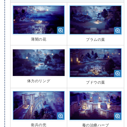
薄闇の花
プラムの葉
体力のリング
ブドウの葉
衛兵の兜
毒の治療ハーブ