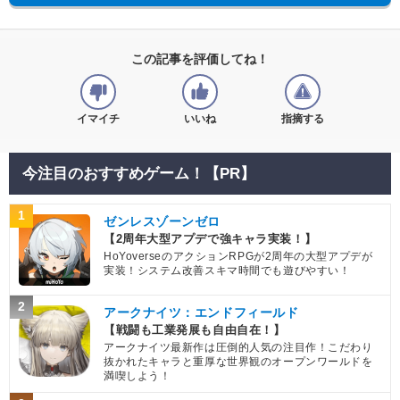
この記事を評価してね！
イマイチ
いいね
指摘する
今注目のおすすめゲーム！【PR】
1
ゼンレスゾーンゼロ
【2周年大型アプデで強キャラ実装！】
HoYoverseのアクションRPGが2周年の大型アプデが
実装！システム改善スキマ時間でも遊びやすい！
2
アークナイツ：エンドフィールド
【戦闘も工業発展も自由自在！】
アークナイツ最新作は圧倒的人気の注目作！こだわり
抜かれたキャラと重厚な世界観のオープンワールドを
満喫しよう！