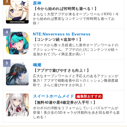
3
原神
【今から始めれば何時間も遊べる！】
まもなく大型アプデが来るオープンワールドRPG！今
から始めれば豊富なコンテンツで何時間も遊べてお
得！
4
NTE:Neverness to Everness
【コンテンツ続々追加中！】
リリースから数ヶ月経過した新作オープンワールドの
アクションゲーム。アプデのたびにコンテンツが続々
追加されてプレイ満足度が高い！
5
鳴潮
【アプデで遊びやすさも向上！】
広大なオープンワールドと手応えのあるアクションが
魅力！アプデで移動改善や日々のミッション難易度緩
和で、さらに遊びやすさが向上！
スイートホームメイド
編集部おすすめ
【無料40連や星4確定券が入手可！】
ボロボロの洋館をリフォームしていくパズルゲームが
登場！美少女のSDキャラが洋館内を歩き回る様子も楽
しめる！