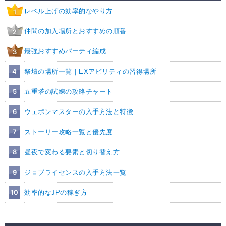
レベル上げの効率的なやり方
1
仲間の加入場所とおすすめの順番
2
最強おすすめパーティ編成
3
4
祭壇の場所一覧｜EXアビリティの習得場所
5
五重塔の試練の攻略チャート
6
ウェポンマスターの入手方法と特徴
7
ストーリー攻略一覧と優先度
8
昼夜で変わる要素と切り替え方
9
ジョブライセンスの入手方法一覧
10
効率的なJPの稼ぎ方