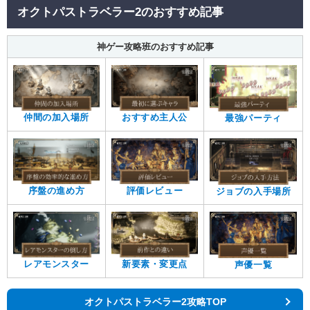
オクトパストラベラー2のおすすめ記事
神ゲー攻略班のおすすめ記事
仲間の加入場所
おすすめ主人公
最強パーティ
序盤の進め方
評価レビュー
ジョブの入手場所
レアモンスター
新要素・変更点
声優一覧
オクトパストラベラー2攻略TOP