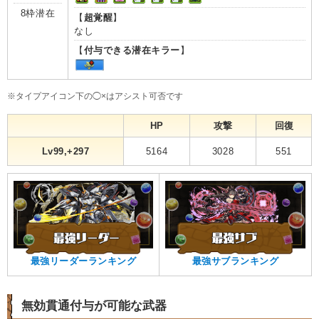
8枠潜在
【
超覚醒
】
なし
【
付与できる潜在キラー
】
※タイプアイコン下の◯×はアシスト可否です
HP
攻撃
回復
Lv99,+297
5164
3028
551
最強リーダーランキング
最強サブランキング
無効貫通付与が可能な武器