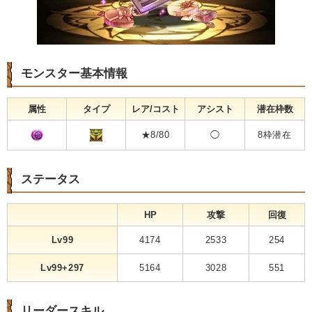
モンスター基本情報
属性
タイプ
レア/コスト
アシスト
潜在枠数
★8/80
◯
8枠潜在
ステータス
HP
攻撃
回復
Lv99
4174
2533
254
Lv99+297
5164
3028
551
リーダースキル