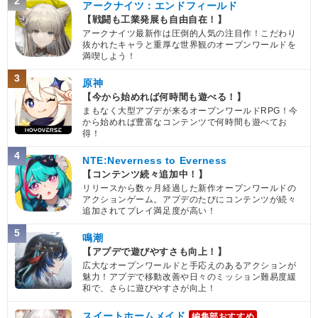
2
アークナイツ：エンドフィールド
【戦闘も工業発展も自由自在！】
アークナイツ最新作は圧倒的人気の注目作！こだわり
抜かれたキャラと重厚な世界観のオープンワールドを
満喫しよう！
3
原神
【今から始めれば何時間も遊べる！】
まもなく大型アプデが来るオープンワールドRPG！今
から始めれば豊富なコンテンツで何時間も遊べてお
得！
4
NTE:Neverness to Everness
【コンテンツ続々追加中！】
リリースから数ヶ月経過した新作オープンワールドの
アクションゲーム。アプデのたびにコンテンツが続々
追加されてプレイ満足度が高い！
5
鳴潮
【アプデで遊びやすさも向上！】
広大なオープンワールドと手応えのあるアクションが
魅力！アプデで移動改善や日々のミッション難易度緩
和で、さらに遊びやすさが向上！
スイートホームメイド
編集部おすすめ