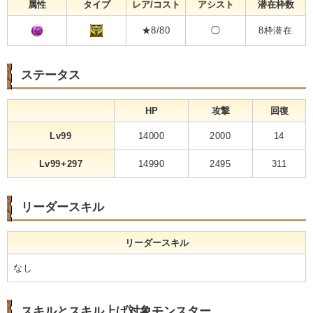
属性
タイプ
レア/コスト
アシスト
潜在枠数
★8/80
◯
8枠潜在
ステータス
HP
攻撃
回復
Lv99
14000
2000
14
Lv99+297
14990
2495
311
リーダースキル
リーダースキル
なし
スキルとスキル上げ対象モンスター