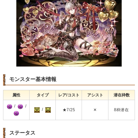
モンスター基本情報
属性
タイプ
レア/コスト
アシスト
潜在枠数
/
/
/
★7/25
✕
8枠潜在
ステータス